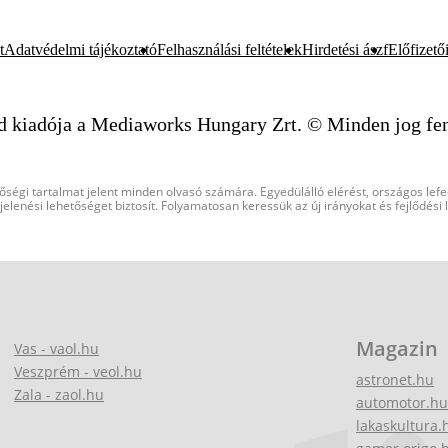
t
Adatvédelmi tájékoztató
Felhasználási feltételek
Hirdetési ászf
Előfizetői
d kiadója a Mediaworks Hungary Zrt. © Minden jog fen
őségi tartalmat jelent minden olvasó számára. Egyedülálló elérést, országos lef
elenési lehetőséget biztosít. Folyamatosan keressük az új irányokat és fejlődési
Magazin
Vas - vaol.hu
Veszprém - veol.hu
astronet.hu
Zala - zaol.hu
automotor.hu
lakaskultura.