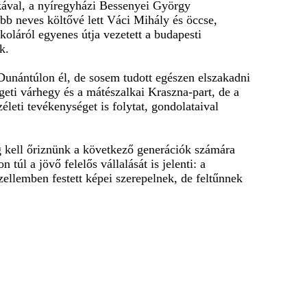
tikával, a nyíregyházi Bessenyei György
sőbb neves költővé lett Váci Mihály és öccse,
koláról egyenes útja vezetett a budapesti
k.
 Dunántúlon él, de sosem tudott egészen elszakadni
igeti várhegy és a mátészalkai Kraszna-part, de a
életi tevékenységet is folytat, gondolataival
eg kell őriznünk a következő generációk számára
túl a jövő felelős vállalását is jelenti: a
ellemben festett képei szerepelnek, de feltűnnek