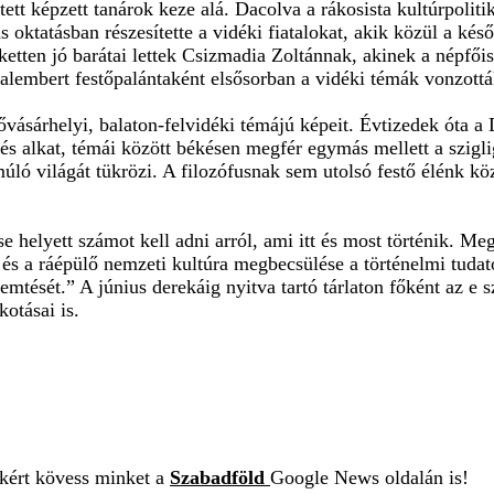
etett képzett tanárok keze alá. Dacolva a rákosista kultúrpoli
as oktatásban részesítette a vidéki fiatalokat, akik közül a ké
ketten jó barátai lettek Csizmadia Zoltánnak, akinek a népfőis
talembert festőpalántaként elsősorban a vidéki témák vonzottá
ővásárhelyi, balaton-felvidéki témájú képeit. Évtizedek óta a
csés alkat, témái között békésen megfér egymás mellett a szigl
úló világát tükrözi. A filozófusnak sem utolsó festő élénk köz
 helyett számot kell adni arról, ami itt és most történik. M
és a ráépülő nemzeti kultúra megbecsülése a történelmi tudaton 
sét.” A június derekáig nyitva tartó tárlaton főként az e sz
otásai is.
ekért kövess minket a
Szabadföld
Google News oldalán is!