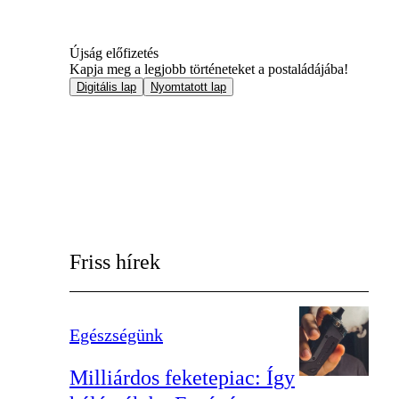
Újság előfizetés
Kapja meg a legjobb történeteket a postaládájába!
Digitális lap
Nyomtatott lap
Friss hírek
Egészségünk
Milliárdos feketepiac: Így