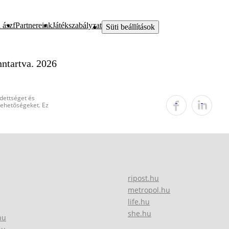
 ászf
Partnereink
Játékszabályzat
Süti beállítások
ntartva. 2026
edettséget és
 lehetőségeket. Ez
ripost.hu
metropol.hu
life.hu
she.hu
hu