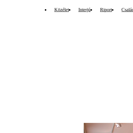
Közélet
Interjú
Riport
Csalá