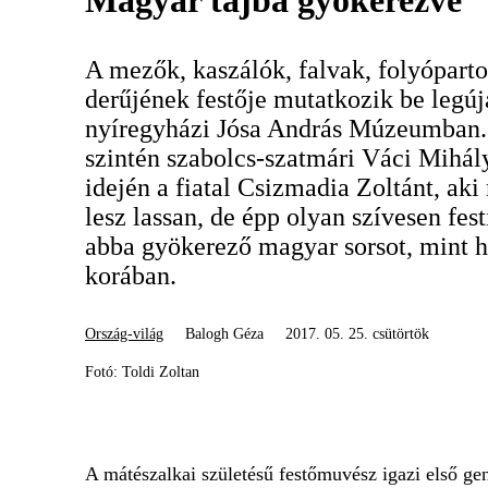
Magyar tájba gyökerezve
A mezők, kaszálók, falvak, folyópartok
derűjének festője mutatkozik be legúj
nyíregyházi Jósa András Múzeumban. 
szintén szabolcs-szatmári Váci Mihál
idején a fiatal Csizmadia Zoltánt, ak
lesz lassan, de épp olyan szívesen fest
abba gyökerező magyar sorsot, mint 
korában.
Ország-világ
Balogh Géza
2017. 05. 25. csütörtök
Fotó: Toldi Zoltan
A mátészalkai születésű festőmuvész igazi első ge