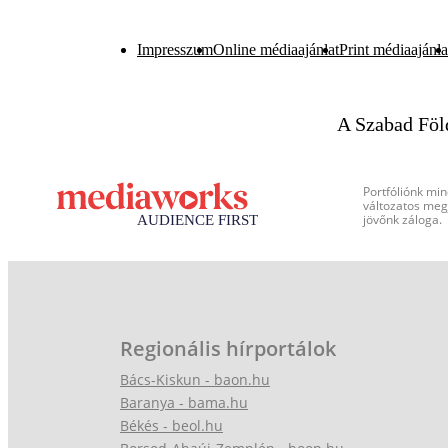
Impresszum
Online médiaajánlat
Print médiaajánla
A Szabad Föl
Portfóliónk min
változatos megj
jövőnk záloga.
Regionális hírportálok
Bács-Kiskun - baon.hu
Baranya - bama.hu
Békés - beol.hu