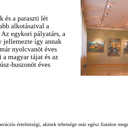
 és a paraszti lét
abb alkotásaival a
Az egykori pályatárs, a
y jellemezte így annak
i már nyolcvanöt éves
i a magyar tájat és az
húsz-huszonöt éves
nerációs értelmiségi, akinek tehetsége már egész fiatalon meg