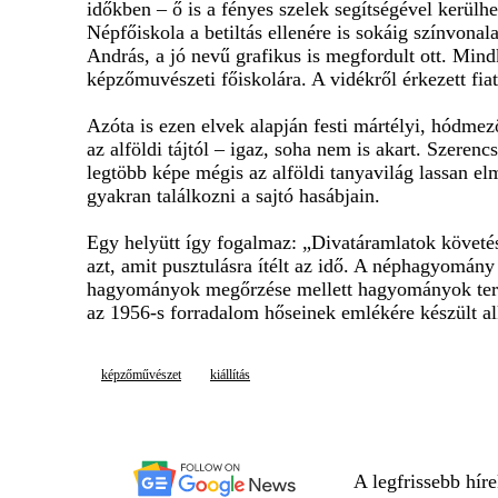
időkben – ő is a fényes szelek segítségével kerülh
Népfőiskola a betiltás ellenére is sokáig színvonal
András, a jó nevű grafikus is megfordult ott. Mind
képzőmuvészeti főiskolára. A vidékről érkezett fia
Azóta is ezen elvek alapján festi mártélyi, hódmez
az alföldi tájtól – igaz, soha nem is akart. Szeren
legtöbb képe mégis az alföldi tanyavilág lassan elm
gyakran találkozni a sajtó hasábjain.
Egy helyütt így fogalmaz: „Divatáramlatok követése
azt, amit pusztulásra ítélt az idő. A néphagyomány 
hagyományok megőrzése mellett hagyományok teremté
az 1956-s forradalom hőseinek emlékére készült alk
képzőművészet
kiállítás
A legfrissebb hír