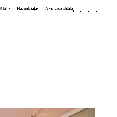
di kör
Házunk tája
Az olvasó oldala