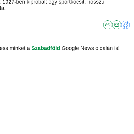
1927-ben kipróbált egy sportkocsit, hosszú
ta.
vess minket a
Szabadföld
Google News oldalán is!