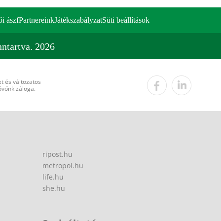
ői ászf
Partnereink
Játékszabályzat
Süti beállítások
ntartva. 2026
t és változatos
övőnk záloga.
ripost.hu
metropol.hu
life.hu
she.hu