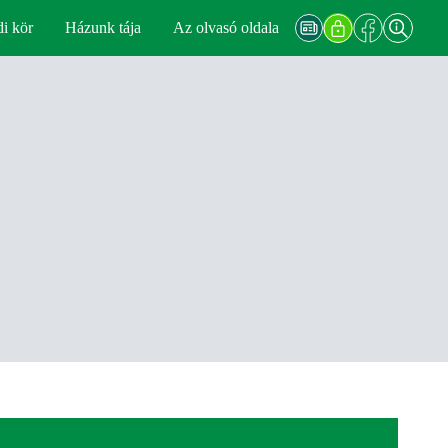
di kör
Házunk tája
Az olvasó oldala