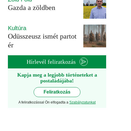
Gazda a zöldben
Kultúra
Odüsszeusz ismét partot
ér
Hírlevél feliratkozás
Kapja meg a legjobb történeteket a
postaládájába!
Feliratkozás
A feliratkozással Ön elfogadta a
Szabályzatunkat