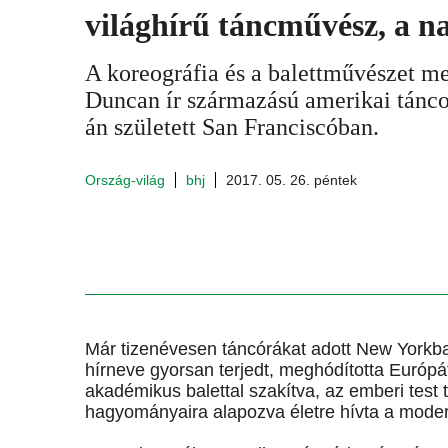
világhírű táncművész, a na
A koreográfia és a balettművészet me
Duncan ír származású amerikai tánc
án született San Franciscóban.
Ország-világ
bhj
2017. 05. 26. péntek
Már tizenévesen táncórákat adott New Yorkba
hírneve gyorsan terjedt, meghódította Európát
akadémikus balettal szakítva, az emberi tes
hagyományaira alapozva életre hívta a mode