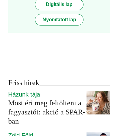
Digitális lap
Nyomtatott lap
Friss hírek
Házunk tája
Most éri meg feltölteni a
fagyasztót: akció a SPAR-
ban
Zöld Föld