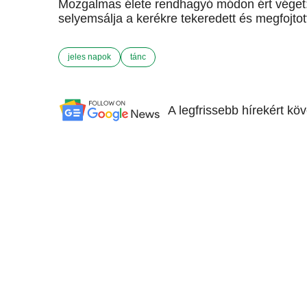
Mozgalmas élete rendhagyó módon ért véget: 
selyemsálja a kerékre tekeredett és megfojtot
jeles napok
tánc
A legfrissebb hírekért kö