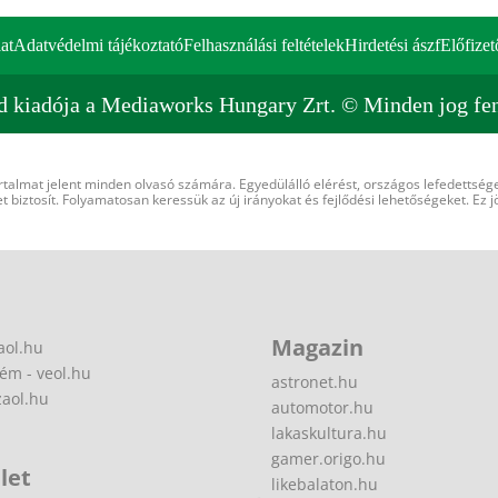
at
Adatvédelmi tájékoztató
Felhasználási feltételek
Hirdetési ászf
Előfizet
d kiadója a Mediaworks Hungary Zrt. © Minden jog fen
rtalmat jelent minden olvasó számára. Egyedülálló elérést, országos lefedettsége
 biztosít. Folyamatosan keressük az új irányokat és fejlődési lehetőségeket. Ez j
Magazin
aol.hu
ém - veol.hu
astronet.hu
zaol.hu
automotor.hu
lakaskultura.hu
gamer.origo.hu
let
likebalaton.hu