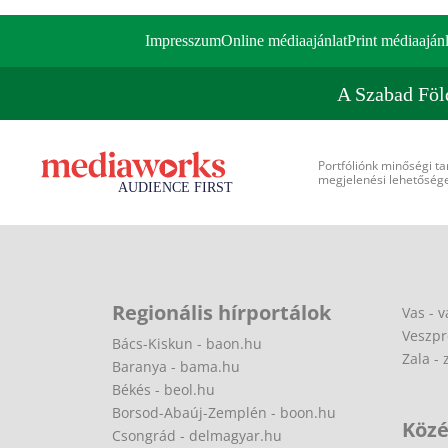
Impresszum
Online médiaajánlat
Print médiaajánl
A Szabad Föl
Portfóliónk minőségi ta
megjelenési lehetőséget
Regionális hírportálok
Vas - v
Veszpr
Bács-Kiskun - baon.hu
Zala - 
Baranya - bama.hu
Békés - beol.hu
Borsod-Abaúj-Zemplén - boon.hu
Közé
Csongrád - delmagyar.hu