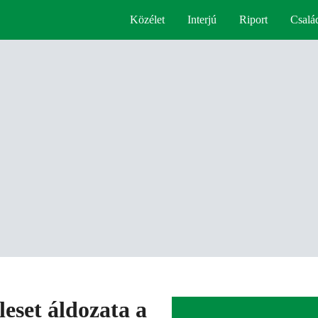
Közélet
Interjú
Riport
Csalá
leset áldozata a