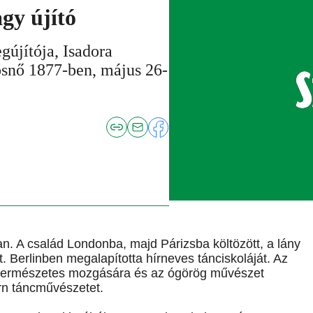
gy újító
gújítója, Isadora
osnő 1877-ben, május 26-
n. A család Londonba, majd Párizsba költözött, a lány
. Berlinben megalapította hírneves tánciskoláját. Az
t természetes mozgására és az ógörög művészet
rn táncművészetet.