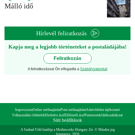
Málló idő
Hírlevél feliratkozás
Kapja meg a legjobb történeteket a postaládájába!
Feliratkozás
A feliratkozással Ön elfogadta a
Szabályzatunkat
Impresszum
Online médiaajánlat
Print médiaajánlat
Adatvédelmi tájékoztató
Felhasználási feltételek
Hirdetési ászf
Előfizetői ászf
Partnereink
Játékszabályzat
Süti beállítások
A Szabad Föld kiadója a Mediaworks Hungary Zrt. © Minden jog
fenntartva. 2026