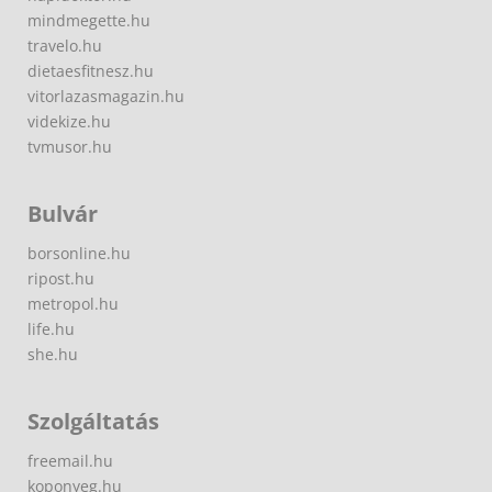
mindmegette.hu
travelo.hu
dietaesfitnesz.hu
vitorlazasmagazin.hu
videkize.hu
tvmusor.hu
Bulvár
borsonline.hu
ripost.hu
metropol.hu
life.hu
she.hu
Szolgáltatás
freemail.hu
koponyeg.hu