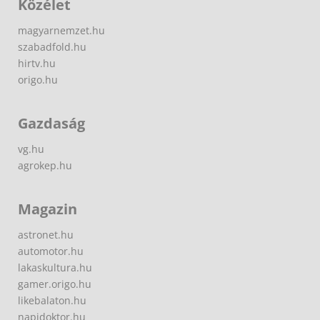
Közélet
magyarnemzet.hu
szabadfold.hu
hirtv.hu
origo.hu
Gazdaság
vg.hu
agrokep.hu
Magazin
astronet.hu
automotor.hu
lakaskultura.hu
gamer.origo.hu
likebalaton.hu
napidoktor.hu