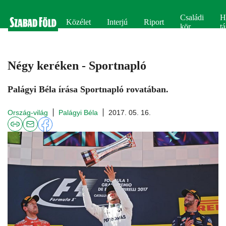
Családi
H
Közélet
Interjú
Riport
kör
tá
Négy keréken - Sportnapló
Palágyi Béla írása Sportnapló rovatában.
Ország-világ
Palágyi Béla
2017. 05. 16.