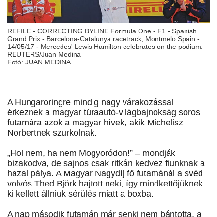
REFILE - CORRECTING BYLINE Formula One - F1 - Spanish
Grand Prix - Barcelona-Catalunya racetrack, Montmelo Spain -
14/05/17 - Mercedes' Lewis Hamilton celebrates on the podium.
REUTERS/Juan Medina
Fotó: JUAN MEDINA
A Hungaroringre mindig nagy várakozással
érkeznek a magyar túraautó-világbajnokság soros
futamára azok a magyar hívek, akik Michelisz
Norbertnek szurkolnak.
„Hol nem, ha nem Mogyoródon!” – mondják
bizakodva, de sajnos csak ritkán kedvez fiunknak a
hazai pálya. A Magyar Nagydíj fő futamánál a svéd
volvós Thed Björk hajtott neki, így mindkettőjüknek
ki kellett állniuk sérülés miatt a boxba.
A nap második futamán már senki nem bántotta, a