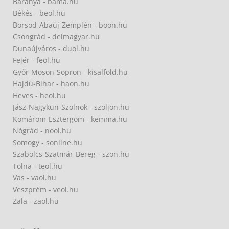
Baranya - bama.hu
Békés - beol.hu
Borsod-Abaúj-Zemplén - boon.hu
Csongrád - delmagyar.hu
Dunaújváros - duol.hu
Fejér - feol.hu
Győr-Moson-Sopron - kisalfold.hu
Hajdú-Bihar - haon.hu
Heves - heol.hu
Jász-Nagykun-Szolnok - szoljon.hu
Komárom-Esztergom - kemma.hu
Nógrád - nool.hu
Somogy - sonline.hu
Szabolcs-Szatmár-Bereg - szon.hu
Tolna - teol.hu
Vas - vaol.hu
Veszprém - veol.hu
Zala - zaol.hu