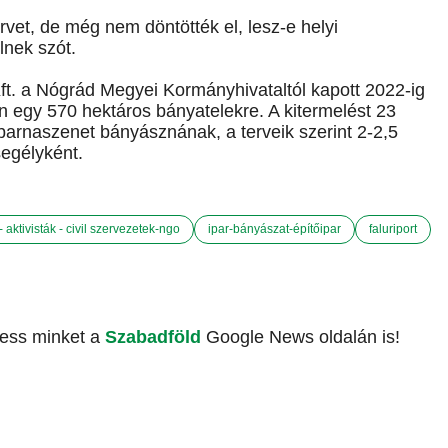
rvet, de még nem döntötték el, lesz-e helyi
lnek szót.
ft. a Nógrád Megyei Kormányhivataltól kapott 2022-ig
an egy 570 hektáros bányatelekre. A kitermelést 23
barnaszenet bányásznának, a terveik szerint 2-2,5
segélyként.
- aktivisták - civil szervezetek-ngo
ipar-bányászat-építőipar
faluriport
vess minket a
Szabadföld
Google News oldalán is!