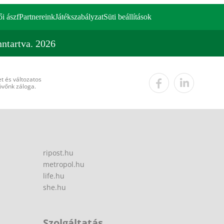
ői ászf
Partnereink
Játékszabályzat
Süti beállítások
ntartva. 2026
t és változatos
övőnk záloga.
ripost.hu
metropol.hu
life.hu
she.hu
Szolgáltatás