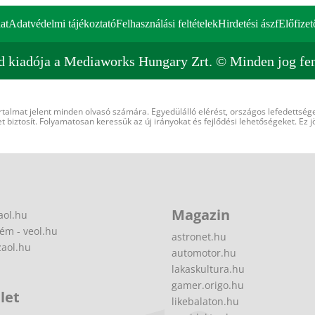
at
Adatvédelmi tájékoztató
Felhasználási feltételek
Hirdetési ászf
Előfizet
d kiadója a Mediaworks Hungary Zrt. © Minden jog fen
rtalmat jelent minden olvasó számára. Egyedülálló elérést, országos lefedettsége
 biztosít. Folyamatosan keressük az új irányokat és fejlődési lehetőségeket. Ez j
Magazin
aol.hu
ém - veol.hu
astronet.hu
zaol.hu
automotor.hu
lakaskultura.hu
gamer.origo.hu
let
likebalaton.hu