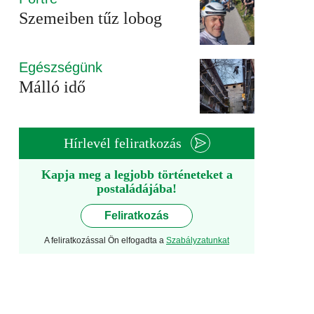
Szemeiben tűz lobog
Egészségünk
Málló idő
Hírlevél feliratkozás
Kapja meg a legjobb történeteket a
postaládájába!
Feliratkozás
A feliratkozással Ön elfogadta a
Szabályzatunkat