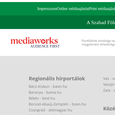
Impresszum
Online médiaajánlat
Print médiaajánl
A Szabad Föl
Portfóliónk minőségi ta
megjelenési lehetőséget
Regionális hírportálok
Vas - v
Veszpr
Bács-Kiskun - baon.hu
Zala - 
Baranya - bama.hu
Békés - beol.hu
Borsod-Abaúj-Zemplén - boon.hu
Közé
Csongrád - delmagyar.hu