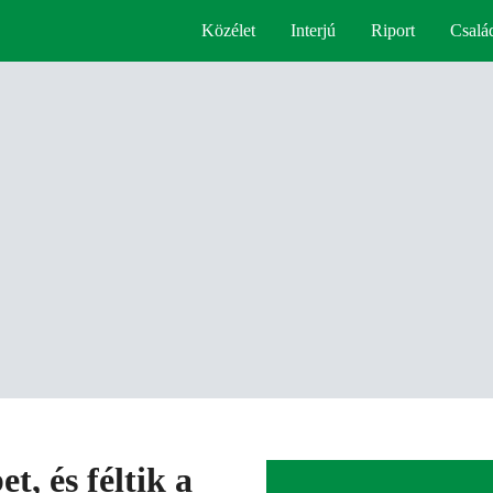
Közélet
Interjú
Riport
Csalá
, és féltik a