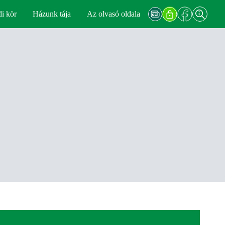
di kör
Házunk tája
Az olvasó oldala