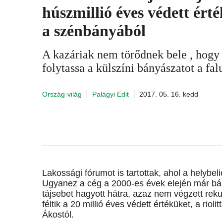
húszmillió éves védett ér
a szénbányából
A kazáriak nem törődnek bele , hogy
folytassa a külszíni bányászatot a fal
Ország-világ
Palágyi Edit
2017. 05. 16. kedd
Lakossági fórumot is tartottak, ahol a helybel
Ugyanez a cég a 2000-es évek elején már bány
tájsebet hagyott hátra, azaz nem végzett reku
féltik a 20 millió éves védett értéküket, a rio
Ákostól.