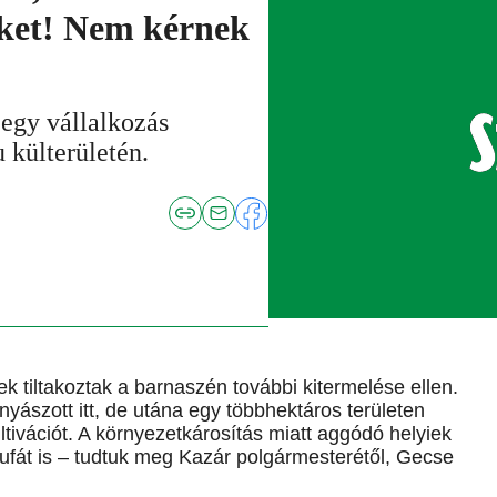
téket! Nem kérnek
 egy vállalkozás
u külterületén.
iek tiltakoztak a barnaszén további kitermelése ellen.
ászott itt, de utána egy többhektáros területen
ltivációt. A környezetkárosítás miatt aggódó helyiek
littufát is – tudtuk meg Kazár polgármesterétől, Gecse