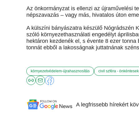
Az önkormányzat is ellenzi az újraművelési te
népszavazás – vagy más, hivatalos úton eme
A külszíni bányászatra készülő Nógrádszén K
szóló környezethasználati engedélyt áprilisb
hektáron kezdenék el, s évente 8 ezer tonna 
tonnát ebből a lakosságnak juttatnának szén
környezetvédelem-újrahasznosítás
civil szféra - önkéntesek
A legfrissebb hírekért kö