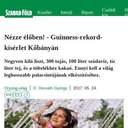
Családi
H
Közélet
Interjú
Riport
kör
tá
Nézze élőben! - Guinness-rekord-
kísérlet Kőbányán
Negyven kiló liszt, 300 tojás, 100 liter szódavíz, tíz
liter tej, és a töltelékhez kakaó. Ennyi kell a világ
leghosszabb palacsintájának elkészítéséhez.
Ország-világ
O. Horváth György
2017. 05. 24.