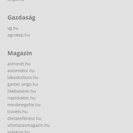
Gazdaság
vg.hu
agrokep.hu
Magazin
astronet.hu
automotor.hu
lakaskultura.hu
gamer.origo.hu
likebalaton.hu
napidoktor.hu
mindmegette.hu
travelo.hu
dietaesfitnesz.hu
vitorlazasmagazin.hu
videkize.hu