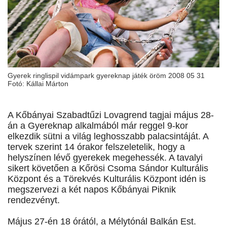
Gyerek ringlispil vidámpark gyereknap játék öröm 2008 05 31
Fotó: Kállai Márton
A Kőbányai Szabadtűzi Lovagrend tagjai május 28-
án a Gyereknap alkalmából már reggel 9-kor
elkezdik sütni a világ leghosszabb palacsintáját. A
tervek szerint 14 órakor felszeletelik, hogy a
helyszínen lévő gyerekek megehessék. A tavalyi
sikert követően a Kőrösi Csoma Sándor Kulturális
Központ és a Törekvés Kulturális Központ idén is
megszervezi a két napos Kőbányai Piknik
rendezvényt.
Május 27-én 18 órától, a Mélytónál Balkán Est.