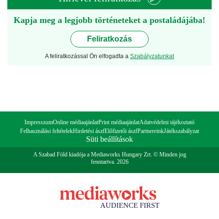
Kapja meg a legjobb történeteket a postaládájába!
Feliratkozás
A feliratkozással Ön elfogadta a
Szabályzatunkat
Impresszum
Online médiaajánlat
Print médiaajánlat
Adatvédelmi tájékoztató
Felhasználási feltételek
Hirdetési ászf
Előfizetői ászf
Partnereink
Játékszabályzat
Süti beállítások
A Szabad Föld kiadója a Mediaworks Hungary Zrt. © Minden jog
fenntartva. 2026