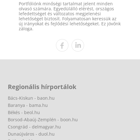
Portfóliónk minőségi tartalmat jelent minden
olvasó számára. Egyedülálló elérést, országos
lefedettséget és változatos megjelenési
lehetőséget biztosít. Folyamatosan keressük az
új irányokat és fejlődési lehetőségeket. Ez jövőnk
záloga.
Regionális hírportálok
Bács-Kiskun - baon.hu
Baranya - bama.hu
Békés - beol.hu
Borsod-Abaúj-Zemplén - boon.hu
Csongrád - delmagyar.hu
Dunaújváros - duol.hu