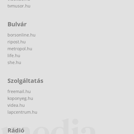
tvmusor.hu
Bulvár
borsonline.hu
ripost.hu
metropol.hu
life.hu
she.hu
Szolgáltatás
freemail.hu
koponyeg.hu
videa.hu
lapcentrum.hu
Rádió