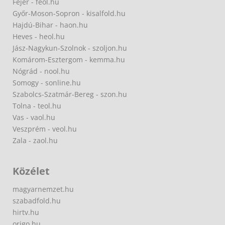
Fejér - feol.hu
Győr-Moson-Sopron - kisalfold.hu
Hajdú-Bihar - haon.hu
Heves - heol.hu
Jász-Nagykun-Szolnok - szoljon.hu
Komárom-Esztergom - kemma.hu
Nógrád - nool.hu
Somogy - sonline.hu
Szabolcs-Szatmár-Bereg - szon.hu
Tolna - teol.hu
Vas - vaol.hu
Veszprém - veol.hu
Zala - zaol.hu
Közélet
magyarnemzet.hu
szabadfold.hu
hirtv.hu
origo.hu