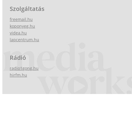
Szolgáltatás
freemail.hu
koponyeg.hu
videa.hu
lapcentrum.hu
Rádió
radio1gong.hu
hirfm.hu