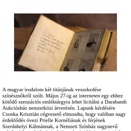
A magyar irodalom két titánjának veszekedése
színésznőkről szólt. Május 27-ig az interneten egy ehhez
kötődő szenzációs emléktárgyra lehet licitálni a Darabanth
Aukciósház nemzetközi árverésén. Lapunk kérdésére
Csonka Krisztián cégvezető elmondta, hogy valóban nagy
érdeklődés övezi Prielle Kornéliának és férjének
Szerdahelyi Kálmánnak, a Nemzeti Színház nagynevű