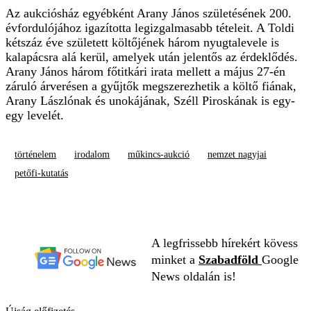
Az aukciósház egyébként Arany János születésének 200.
évfordulójához igazította legizgalmasabb tételeit. A Toldi
kétszáz éve született költőjének három nyugtalevele is
kalapácsra alá kerül, amelyek után jelentős az érdeklődés.
Arany János három főtitkári irata mellett a május 27-én
záruló árverésen a gyűjtők megszerezhetik a költő fiának,
Arany Lászlónak és unokájának, Széll Piroskának is egy-
egy levelét.
történelem
irodalom
műkincs-aukció
nemzet nagyjai
petőfi-kutatás
A legfrissebb hírekért kövess
minket a
Szabadföld
Google
News oldalán is!