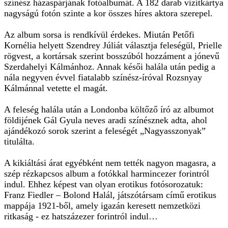
színész házaspárjának fotóalbumát. A 182 darab vizitkártya
nagyságú fotón szinte a kor összes híres aktora szerepel.
Az album sorsa is rendkívül érdekes. Miután Petőfi
Kornélia helyett Szendrey Júliát választja feleségül, Prielle
rögvest, a kortársak szerint bosszúból hozzáment a jónevű
Szerdahelyi Kálmánhoz. Annak késői halála után pedig a
nála negyven évvel fiatalabb színész-íróval Rozsnyay
Kálmánnal vetette el magát.
A feleség halála után a Londonba költőző író az albumot
földijének Gál Gyula neves aradi színésznek adta, ahol
ajándékozó sorok szerint a feleségét „Nagyasszonyak”
titulálta.
A kikiáltási árat egyébként nem tették nagyon magasra, a
szép rézkapcsos album a fotókkal harmincezer forintról
indul. Ehhez képest van olyan erotikus fotósorozatuk:
Franz Fiedler – Bolond Halál, játszótársam című erotikus
mappája 1921-ből, amely igazán keresett nemzetközi
ritkaság - ez hatszázezer forintról indul…