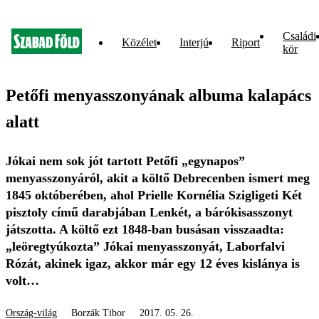
Családi
Közélet
Interjú
Riport
kör
Petőfi menyasszonyának albuma kalapács
alatt
Jókai nem sok jót tartott Petőfi „egynapos”
menyasszonyáról, akit a költő Debrecenben ismert meg
1845 októberében, ahol Prielle Kornélia Szigligeti Két
pisztoly című darabjában Lenkét, a bárókisasszonyt
játszotta. A költő ezt 1848-ban busásan visszaadta:
„leöregtyúkozta” Jókai menyasszonyát, Laborfalvi
Rózát, akinek igaz, akkor már egy 12 éves kislánya is
volt…
Ország-világ
Borzák Tibor
2017. 05. 26.