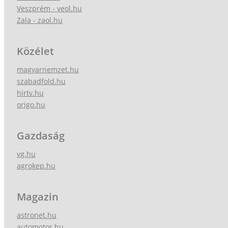
Veszprém - veol.hu
Zala - zaol.hu
Közélet
magyarnemzet.hu
szabadfold.hu
hirtv.hu
origo.hu
Gazdaság
vg.hu
agrokep.hu
Magazin
astronet.hu
automotor.hu