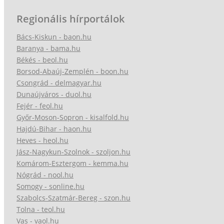
Regionális hírportálok
Bács-Kiskun - baon.hu
Baranya - bama.hu
Békés - beol.hu
Borsod-Abaúj-Zemplén - boon.hu
Csongrád - delmagyar.hu
Dunaújváros - duol.hu
Fejér - feol.hu
Győr-Moson-Sopron - kisalfold.hu
Hajdú-Bihar - haon.hu
Heves - heol.hu
Jász-Nagykun-Szolnok - szoljon.hu
Komárom-Esztergom - kemma.hu
Nógrád - nool.hu
Somogy - sonline.hu
Szabolcs-Szatmár-Bereg - szon.hu
Tolna - teol.hu
Vas - vaol.hu