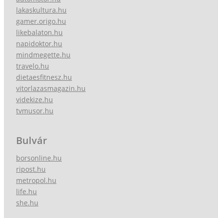
lakaskultura.hu
gamer.origo.hu
likebalaton.hu
napidoktor.hu
mindmegette.hu
travelo.hu
dietaesfitnesz.hu
vitorlazasmagazin.hu
videkize.hu
tvmusor.hu
Bulvár
borsonline.hu
ripost.hu
metropol.hu
life.hu
she.hu