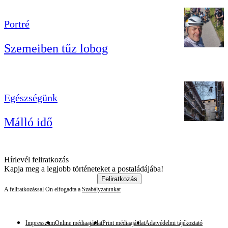
Portré
Szemeiben tűz lobog
Egészségünk
Málló idő
Hírlevél feliratkozás
Kapja meg a legjobb történeteket a postaládájába!
Feliratkozás
A feliratkozással Ön elfogadta a
Szabályzatunkat
Impresszum
Online médiaajánlat
Print médiaajánlat
Adatvédelmi tájékoztató