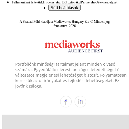
Felhasználási feltételek
Hirdetési ászf
Előfizetői ászf
Partnereink
Játékszabályzat
Süti beállítások
A Szabad Föld kiadója a Mediaworks Hungary Zrt. © Minden jog
fenntartva. 2026
Portfóliónk minőségi tartalmat jelent minden olvasó
számára. Egyedülálló elérést, országos lefedettséget és
változatos megjelenési lehetőséget biztosít. Folyamatosan
keressük az új irányokat és fejlődési lehetőségeket. Ez
jövőnk záloga.