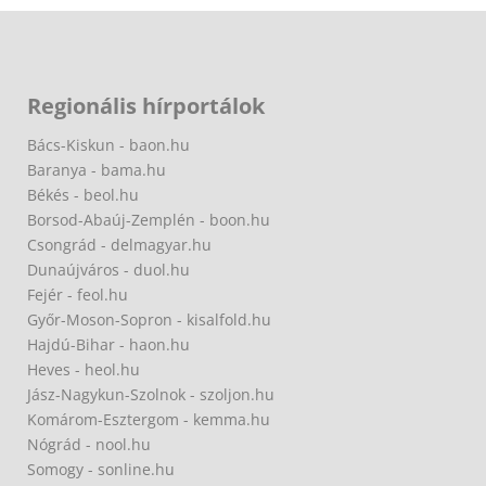
Regionális hírportálok
Bács-Kiskun - baon.hu
Baranya - bama.hu
Békés - beol.hu
Borsod-Abaúj-Zemplén - boon.hu
Csongrád - delmagyar.hu
Dunaújváros - duol.hu
Fejér - feol.hu
Győr-Moson-Sopron - kisalfold.hu
Hajdú-Bihar - haon.hu
Heves - heol.hu
Jász-Nagykun-Szolnok - szoljon.hu
Komárom-Esztergom - kemma.hu
Nógrád - nool.hu
Somogy - sonline.hu