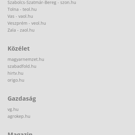
Szabolcs-Szatmár-Bereg - szon.hu
Tolna - teol.hu
Vas - vaol.hu
Veszprém - veol.hu
Zala - zaol.hu
Közélet
magyarnemzet.hu
szabadfold.hu
hirtv.hu
origo.hu
Gazdaság
vg.hu
agrokep.hu
Magazin