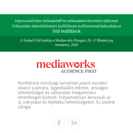
Impresszum
Online médiaajánlat
Print médiaajánlat
Adatvédelmi tájékoztató
Felhasználási feltételek
Hirdetési ászf
Előfizetői ászf
Partnereink
Játékszabályzat
Süti beállítások
A Szabad Föld kiadója a Mediaworks Hungary Zrt. © Minden jog
fenntartva. 2026
Portfóliónk minőségi tartalmat jelent minden
olvasó számára. Egyedülálló elérést, országos
lefedettséget és változatos megjelenési
lehetőséget biztosít. Folyamatosan keressük az
új irányokat és fejlődési lehetőségeket. Ez jövőnk
záloga.