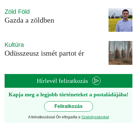
Zöld Föld
Gazda a zöldben
Kultúra
Odüsszeusz ismét partot ér
Hírlevél feliratkozás
Kapja meg a legjobb történeteket a postaládájába!
Feliratkozás
A feliratkozással Ön elfogadta a
Szabályzatunkat