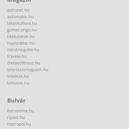
astronet.hu
automotor.hu
lakaskultura.hu
gamer.origo.hu
likebalaton.hu
napidoktor.hu
mindmegette.hu
travelo.hu
dietaesfitnesz.hu
vitorlazasmagazin.hu
videkize.hu
tvmusor.hu
Bulvár
borsonline.hu
ripost.hu
metropol.hu