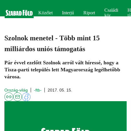
Családi
H
Közélet
Interjú
Riport
kör
tá
Szolnok menetel - Több mint 15
milliárdos uniós támogatás
Pár évvel ezelőtt Szolnok arról vált híressé, hogy a
Tisza-parti település lett Magyarország legélhetőbb
városa.
Ország-világ
-ftb-
2017. 05. 15.