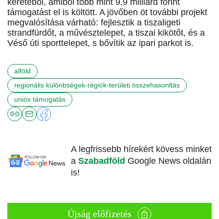
keretéből, amiből több mint 9,9 milliárd forint
támogatást el is költött. A jövőben öt további projekt
megvalósítása várható: fejlesztik a tiszaligeti
strandfürdőt, a művésztelepet, a tiszai kikötőt, és a
Véső úti sporttelepet, s bővítik az ipari parkot is.
alföld
regionális különbségek-régiók-területi összehasonltás
uniós támogatás
A legfrissebb hírekért kövess minket
a
Szabadföld
Google News oldalán
is!
Újság előfizetés