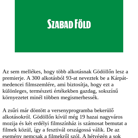
Az sem mellékes, hogy több alkotásnak Gödöllőn lesz a
premierje. A 300 alkotásból 93-at neveztek be a Kárpát-
medencei filmszemlére, ami biztosítja, hogy ezt a
különleges, természeti értékekben gazdag, sokszínű
környezetet minél többen megismerhessék.
A zsűri már döntött a versenyprogramba bekerülő
alkotásokról. Gödöllőn kívül még 19 hazai nagyváros
mozija és két erdélyi filmszínház is számosat bemutat a
filmek közül, így a fesztivál országossá válik. De az
esemény nemcsak a filmekről szól. A hétvégén a sok