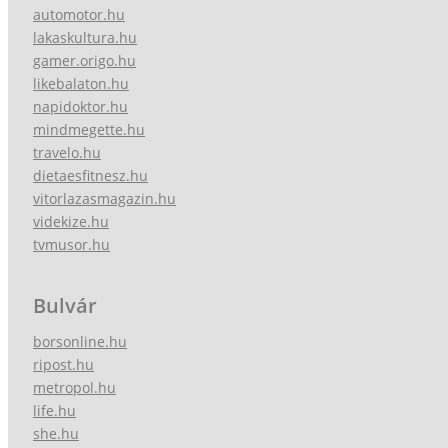
automotor.hu
lakaskultura.hu
gamer.origo.hu
likebalaton.hu
napidoktor.hu
mindmegette.hu
travelo.hu
dietaesfitnesz.hu
vitorlazasmagazin.hu
videkize.hu
tvmusor.hu
Bulvár
borsonline.hu
ripost.hu
metropol.hu
life.hu
she.hu