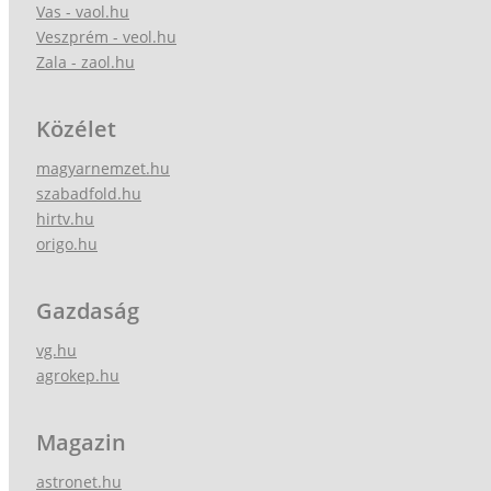
Vas - vaol.hu
Veszprém - veol.hu
Zala - zaol.hu
Közélet
magyarnemzet.hu
szabadfold.hu
hirtv.hu
origo.hu
Gazdaság
vg.hu
agrokep.hu
Magazin
astronet.hu