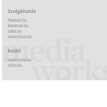
Szolgáltatás
freemail.hu
koponyeg.hu
videa.hu
lapcentrum.hu
Rádió
radio1gong.hu
hirfm.hu