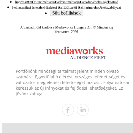
Impresszum
Online médiaajánlat
Print médiaajánlat
Adatvédelmi tájékoztató
Felhasználási feltételek
Hirdetési ászf
Előfizetői ászf
Partnereink
Játékszabályzat
Süti beállítások
A Szabad Föld kiadója a Mediaworks Hungary Zrt. © Minden jog
fenntartva. 2026
Portfóliónk minőségi tartalmat jelent minden olvasó
számára. Egyedülálló elérést, országos lefedettséget és
változatos megjelenési lehetőséget biztosít. Folyamatosan
keressük az új irányokat és fejlődési lehetőségeket. Ez
jövőnk záloga.