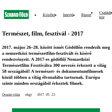
Családi
Közélet
Interjú
Riport
kör
Természet, film, fesztivál - 2017
2017. május 26–28. között ismét Gödöllőn rendezik meg
a nemzetközi természetfilm-fesztivált és kísérő
rendezvényeit. A 2017-es gödöllői Nemzetközi
Természetfilm Fesztiválra 300 nevezés érkezett a világ
58 országából! A természet- és dokumentumfilmesek
közül többen a világ élvonalába tartoznak. Európa
szinte minden országából érkeztek filmek.
Ország-világ
ohgy
2017. 05. 23.