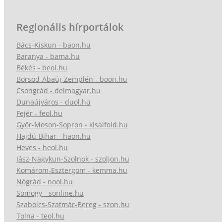
Regionális hírportálok
Bács-Kiskun - baon.hu
Baranya - bama.hu
Békés - beol.hu
Borsod-Abaúj-Zemplén - boon.hu
Csongrád - delmagyar.hu
Dunaújváros - duol.hu
Fejér - feol.hu
Győr-Moson-Sopron - kisalfold.hu
Hajdú-Bihar - haon.hu
Heves - heol.hu
Jász-Nagykun-Szolnok - szoljon.hu
Komárom-Esztergom - kemma.hu
Nógrád - nool.hu
Somogy - sonline.hu
Szabolcs-Szatmár-Bereg - szon.hu
Tolna - teol.hu