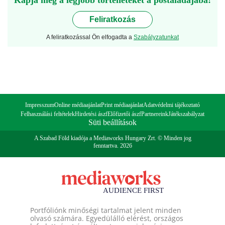
Kapja meg a legjobb történeteket a postaládájába!
Feliratkozás
A feliratkozással Ön elfogadta a
Szabályzatunkat
Impresszum
Online médiaajánlat
Print médiaajánlat
Adatvédelmi tájékoztató
Felhasználási feltételek
Hirdetési ászf
Előfizetői ászf
Partnereink
Játékszabályzat
Süti beállítások
A Szabad Föld kiadója a Mediaworks Hungary Zrt. © Minden jog
fenntartva. 2026
Portfóliónk minőségi tartalmat jelent minden
olvasó számára. Egyedülálló elérést, országos