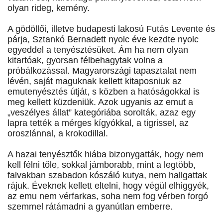
olyan rideg, kemény.
A gödöllői, illetve budapesti lakosú Futás Levente és
párja, Sztankó Bernadett nyolc éve kezdte nyolc
egyeddel a tenyésztésüket. Ám ha nem olyan
kitartóak, gyorsan félbehagytak volna a
próbálkozással. Magyarországi tapasztalat nem
lévén, saját maguknak kellett kitaposniuk az
emutenyésztés útját, s közben a hatóságokkal is
meg kellett küzdeniük. Azok ugyanis az emut a
„veszélyes állat” kategóriába sorolták, azaz egy
lapra tették a mérges kígyókkal, a tigrissel, az
oroszlánnal, a krokodillal.
A hazai tenyésztők hiába bizonygatták, hogy nem
kell félni tőle, sokkal jámborabb, mint a legtöbb,
falvakban szabadon kószáló kutya, nem hallgattak
rájuk. Éveknek kellett eltelni, hogy végül elhiggyék,
az emu nem vérfarkas, soha nem fog vérben forgó
szemmel rátámadni a gyanútlan emberre.