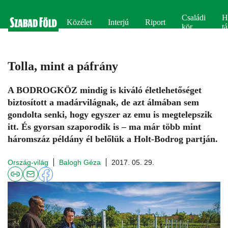
Családi
H
Közélet
Interjú
Riport
kör
tá
Tolla, mint a páfrány
A BODROGKÖZ mindig is kiváló életlehetőséget
biztosított a madárvilágnak, de azt álmában sem
gondolta senki, hogy egyszer az emu is megtelepszik
itt. És gyorsan szaporodik is – ma már több mint
háromszáz példány él belőlük a Holt-Bodrog partján.
Ország-világ
Balogh Géza
2017. 05. 29.