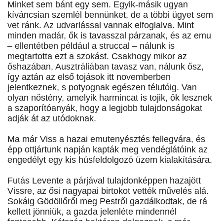
Minket sem bánt egy sem. Egyik-másik ugyan
kíváncsian szemlél bennünket, de a többi ügyet sem
vet ránk. Az udvarlással vannak elfoglalva. Mint
minden madár, ők is tavasszal párzanak, és az emu
– ellentétben például a struccal – nálunk is
megtartotta ezt a szokást. Csakhogy mikor az
őshazában, Ausztráliában tavasz van, nálunk ősz,
így aztán az első tojások itt novemberben
jelentkeznek, s potyognak egészen télutóig. Van
olyan nőstény, amelyik harmincat is tojik, ők lesznek
a szaporítóanyák, hogy a legjobb tulajdonságokat
adják át az utódoknak.
Ma már Viss a hazai emutenyésztés fellegvára, és
épp ottjártunk napján kapták meg vendéglátóink az
engedélyt egy kis húsfeldolgozó üzem kialakítására.
Futás Levente a párjával tulajdonképpen hazajött
Vissre, az ősi nagyapai birtokot vették művelés alá.
Sokáig Gödöllőről meg Pestről gazdálkodtak, de rá
kellett jönniük, a gazda jelenléte mindennél