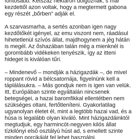
fontosabb. Kétszáz hektáron dolgoznak, s már
kezdettől azon voltak, hogy a megtermett gabona
egy részét „bőrben” adják el.
A szarvasmarha, a sertés azonban igen nagy
kezdőtőkét igényel, az emu viszont nem, ráadásul
hihetetlenül szívós állat, majdhogynem a jég hátán
is megél. Az őshazában talán még a mienknél is
gorombább vidékeken tenyészik, így az itteni
hideget is kiválóan tűri.
– Mindenevő – mondják a házigazdák –, de mivel
roppant rövid a bélcsatornája, figyelnünk kell a
táplálásukra. – Más gondjuk nem is igen van velük.
Itt, Európában szinte egyáltalán nincsenek
betegségei, a hazai baromfikkal ellentétben nem
szükséges oltani, fertőtleníteni. Gyakorlatilag
ugyanolyan életet él, mint a legtöbb hazai vad, és a
húsa is legalább olyan kiváló. Mint házigazdáinktól
megtudjuk, egy harmincöt-negyven kilós állat
tízkilónyi első osztályú húst ad, s emellett szinte
minden porcikáját fel lehet használni.