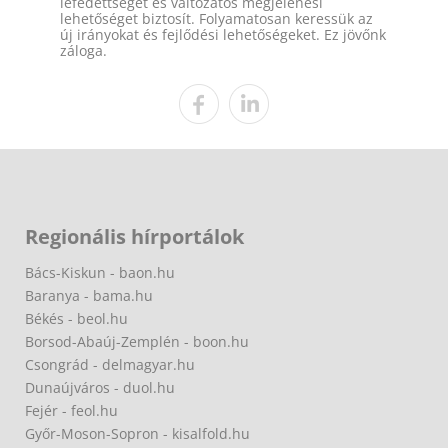
lefedettséget és változatos megjelenési
lehetőséget biztosít. Folyamatosan keressük az
új irányokat és fejlődési lehetőségeket. Ez jövőnk
záloga.
Regionális hírportálok
Bács-Kiskun - baon.hu
Baranya - bama.hu
Békés - beol.hu
Borsod-Abaúj-Zemplén - boon.hu
Csongrád - delmagyar.hu
Dunaújváros - duol.hu
Fejér - feol.hu
Győr-Moson-Sopron - kisalfold.hu