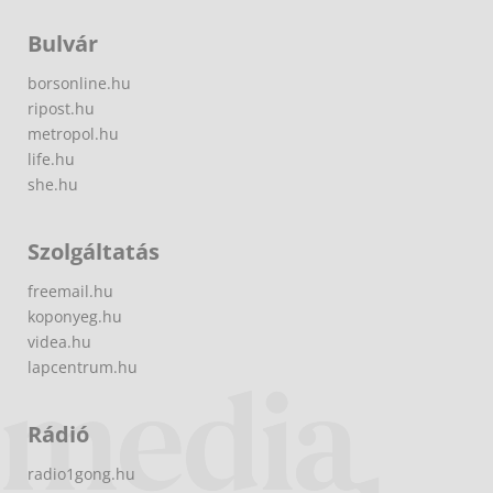
Bulvár
borsonline.hu
ripost.hu
metropol.hu
life.hu
she.hu
Szolgáltatás
freemail.hu
koponyeg.hu
videa.hu
lapcentrum.hu
Rádió
radio1gong.hu