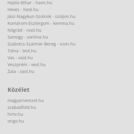
Hajdú-Bihar - haon.hu
Heves - heol.hu
Jász-Nagykun-Szolnok - szoljon.hu
Komárom-Esztergom - kemma.hu
Nógrád - nool.hu
Somogy - sonline.hu
Szabolcs-Szatmár-Bereg - szon.hu
Tolna - teol.hu
Vas - vaol.hu
Veszprém - veol.hu
Zala - zaol.hu
Közélet
magyarnemzet.hu
szabadfold.hu
hirtv.hu
origo.hu