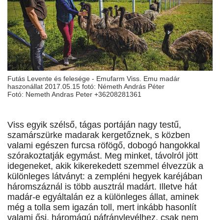
Futás Levente és felesége - Emufarm Viss. Emu madár
haszonállat 2017.05.15 fotó: Németh András Péter
Fotó: Nemeth Andras Peter +36208281361
Viss egyik szélső, tágas portáján nagy testű,
szamárszürke madarak kergetőznek, s közben
valami egészen furcsa röfögő, dobogó hangokkal
szórakoztatják egymást. Meg minket, távolról jött
idegeneket, akik kikerekedett szemmel élvezzük a
különleges látványt: a zempléni hegyek karéjában
háromszáznál is több ausztrál madárt. Illetve hát
madár-e egyáltalán ez a különleges állat, aminek
még a tolla sem igazán toll, mert inkább hasonlít
valami ősi, háromágú páfránylevélhez, csak nem