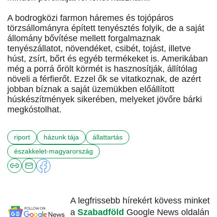
A bodrogközi farmon háremes és tojópáros
törzsállományra épített tenyésztés folyik, de a saját
állomány bővítése mellett forgalmaznak
tenyészállatot, növendéket, csibét, tojást, illetve
húst, zsírt, bőrt és egyéb termékeket is. Amerikában
még a porrá őrölt körmét is hasznosítják, állítólag
növeli a férfierőt. Ezzel ők se vitatkoznak, de azért
jobban bíznak a saját üzemükben előállított
húskészítmények sikerében, melyeket jövőre bárki
megkóstolhat.
riport
házunk tája
állattartás
északkelet-magyarország
A legfrissebb hírekért kövess minket
a
Szabadföld
Google News oldalán