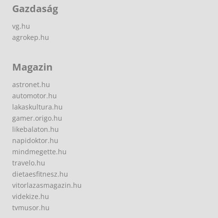
Gazdaság
vg.hu
agrokep.hu
Magazin
astronet.hu
automotor.hu
lakaskultura.hu
gamer.origo.hu
likebalaton.hu
napidoktor.hu
mindmegette.hu
travelo.hu
dietaesfitnesz.hu
vitorlazasmagazin.hu
videkize.hu
tvmusor.hu