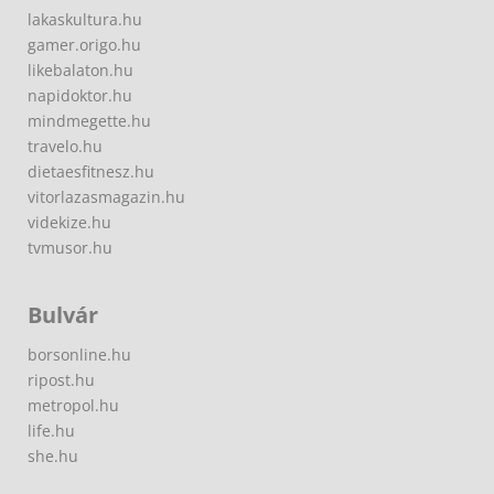
lakaskultura.hu
gamer.origo.hu
likebalaton.hu
napidoktor.hu
mindmegette.hu
travelo.hu
dietaesfitnesz.hu
vitorlazasmagazin.hu
videkize.hu
tvmusor.hu
Bulvár
borsonline.hu
ripost.hu
metropol.hu
life.hu
she.hu