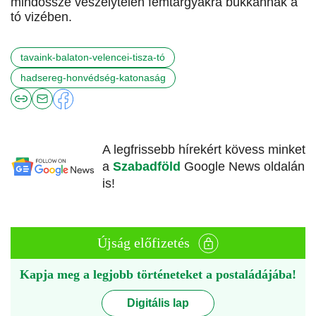
mindössze veszélytelen fémtárgyakra bukkannak a
tó vizében.
tavaink-balaton-velencei-tisza-tó
hadsereg-honvédség-katonaság
A legfrissebb hírekért kövess minket
a
Szabadföld
Google News oldalán
is!
Újság előfizetés
Kapja meg a legjobb történeteket a postaládájába!
Digitális lap