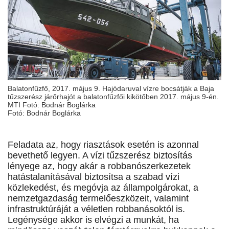
Balatonfűzfő, 2017. május 9. Hajódaruval vízre bocsátják a Baja
tűzszerész járőrhajót a balatonfűzfői kikötőben 2017. május 9-én.
MTI Fotó: Bodnár Boglárka
Fotó: Bodnár Boglárka
Feladata az, hogy riasztások esetén is azonnal
bevethető legyen. A vízi tűzszerész biztosítás
lényege az, hogy akár a robbanószerkezetek
hatástalanításával biztosítsa a szabad vízi
közlekedést, és megóvja az állampolgárokat, a
nemzetgazdaság termelőeszközeit, valamint
infrastruktúráját a véletlen robbanásoktól is.
Legénysége akkor is elvégzi a munkát, ha