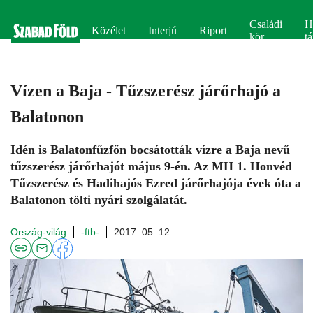
Családi
H
Közélet
Interjú
Riport
kör
tá
Vízen a Baja - Tűzszerész járőrhajó a
Balatonon
Idén is Balatonfűzfőn bocsátották vízre a Baja nevű
tűzszerész járőrhajót május 9-én. Az MH 1. Honvéd
Tűzszerész és Hadihajós Ezred járőrhajója évek óta a
Balatonon tölti nyári szolgálatát.
Ország-világ
-ftb-
2017. 05. 12.