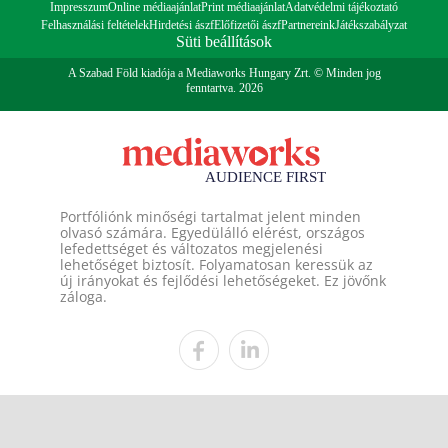
Impresszum
Online médiaajánlat
Print médiaajánlat
Adatvédelmi tájékoztató
Felhasználási feltételek
Hirdetési ászf
Előfizetői ászf
Partnereink
Játékszabályzat
Süti beállítások
A Szabad Föld kiadója a Mediaworks Hungary Zrt. © Minden jog
fenntartva. 2026
Portfóliónk minőségi tartalmat jelent minden
olvasó számára. Egyedülálló elérést, országos
lefedettséget és változatos megjelenési
lehetőséget biztosít. Folyamatosan keressük az
új irányokat és fejlődési lehetőségeket. Ez jövőnk
záloga.