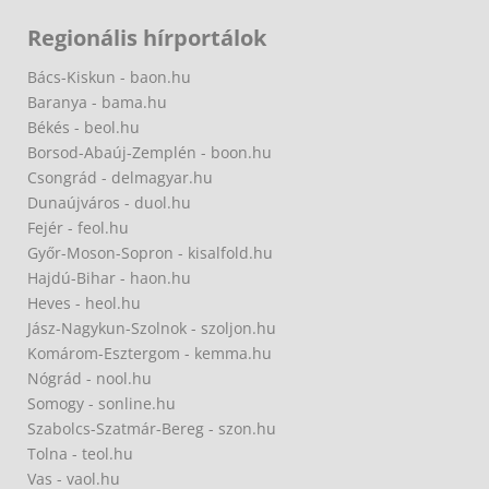
Regionális hírportálok
Bács-Kiskun - baon.hu
Baranya - bama.hu
Békés - beol.hu
Borsod-Abaúj-Zemplén - boon.hu
Csongrád - delmagyar.hu
Dunaújváros - duol.hu
Fejér - feol.hu
Győr-Moson-Sopron - kisalfold.hu
Hajdú-Bihar - haon.hu
Heves - heol.hu
Jász-Nagykun-Szolnok - szoljon.hu
Komárom-Esztergom - kemma.hu
Nógrád - nool.hu
Somogy - sonline.hu
Szabolcs-Szatmár-Bereg - szon.hu
Tolna - teol.hu
Vas - vaol.hu