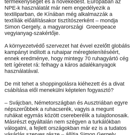
termékenységet és a növekedést. Európában az
NPE-k használatát már nem engedélyezik a
textiliparban, de Kínában még alkalmazzák a
textíliák előállításakor tisztítószerként – mondja
Simon Gergely, a magyarországi Greenpeace
vegyianyag-szakértője.
A környezetvédő szervezet hat évvel ezelőtt globális
kampányt indított a ruhaipar méregtelenítéséért,
ennek eredménye, hogy mintegy 70 ruhagyártó cég
tett ígéretet rá: felhagy a káros adalékanyagok
használatával.
De mit tehet a shoppingolásra kiéhezett és a divat
csábítása elől menekülni képtelen fogyasztó?
– Svájcban, Németországban és Ausztriában egyre
népszerűbbek a ruhacserék, vagyis a megunt
ruhákat egymás között csereberélik a tulajdonosaik.
Másrészt egyáltalán nem szégyen a turkálókban
válogatni, a fejlett országokban már ez is a tudatos
vásárlás szerves része – állítja Simon Gergely.