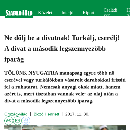
Családi
H
Közélet
Interjú
Riport
kör
tá
Ne dőlj be a divatnak! Turkálj, cserélj!
A divat a második legszennyezőbb
iparág
TŐLÜNK NYUGATRA manapság egyre több nő
cserével vagy turkálókban vásárolt darabokkal frissíti
fel a ruhatárát. Nemcsak anyagi okok miatt, hanem
azért is, mert tisztában vannak vele: az olaj után a
divat a második legszennyezőbb iparág.
Ország-világ
Biczó Henriett
2017. 11. 30.