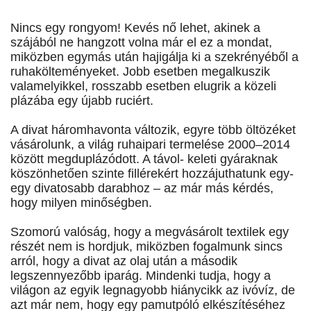
Nincs egy rongyom! Kevés nő lehet, akinek a
szájából ne hangzott volna már el ez a mondat,
miközben egymás után hajigálja ki a szekrényéből a
ruhakölteményeket. Jobb esetben megalkuszik
valamelyikkel, rosszabb esetben elugrik a közeli
plázába egy újabb ruciért.
A divat háromhavonta változik, egyre több öltözéket
vásárolunk, a világ ruhaipari termelése 2000–2014
között megduplázódott. A távol- keleti gyáraknak
köszönhetően szinte fillérekért hozzájuthatunk egy-
egy divatosabb darabhoz – az már más kérdés,
hogy milyen minőségben.
Szomorú valóság, hogy a megvásárolt textilek egy
részét nem is hordjuk, miközben fogalmunk sincs
arról, hogy a divat az olaj után a második
legszennyezőbb iparág. Mindenki tudja, hogy a
világon az egyik legnagyobb hiánycikk az ivóvíz, de
azt már nem, hogy egy pamutpóló elkészítéséhez