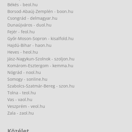
Békés - beol.hu
Borsod-Abaúj-Zemplén - boon.hu
Csongrád - delmagyar.hu
Dunaújváros - duol.hu
Fejér - feol.hu
Győr-Moson-Sopron - kisalfold.hu
Hajdú-Bihar - haon.hu
Heves - heol.hu
Jász-Nagykun-Szolnok - szoljon.hu
Komárom-Esztergom - kemma.hu
Nógrád - nool.hu
Somogy - sonline.hu
Szabolcs-Szatmár-Bereg - szon.hu
Tolna - teol.hu
Vas - vaol.hu
Veszprém - veol.hu
Zala - zaol.hu
Közélet