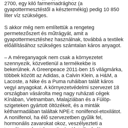
2700, egy kiló farmernadrághoz (a
gyapottermesztéstől a késztermékig) pedig 10 850
liter víz szükséges.
S akkor még nem említettük a rengeteg
permetezőszert és műtrágyát, amit a
gyapottermesztéshez használnak, továbbá a textilek
előállításához szükséges számtalan káros anyagot.
– A méreganyagok nem csak a környezetet
szennyezik, közvetlenül a termékekbe is
bekerülnek. A Greenpeace 2011-ben 15 világmárka,
többek között az Adidas, a Calvin Klein, a H&M, a
Lacoste, a Nike és a Puma ruháiban talált káros
vegyi anyagokat. A környezetvédelmi szervezet 18
országban vásárolta meg nagy ruházati cégek
Kínában, Vietnamban, Malajziában és a Fülöp-
szigeteken gyártott öltözékeit, és a minták
kétharmadában találtak NPE-t: nonilfenol-etoxilátot.
A nonilfenol, ha élő szervezetben gyűlik fel,
hormonális zavarokat okoz, veszélyezteti a