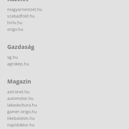
magyarnemzet.hu
szabadfold.hu
hirtv.hu
origo.hu
Gazdaság
vg.hu
agrokep.hu
Magazin
astronet.hu
automotor.hu
lakaskultura.hu
gamer.origo.hu
likebalaton.hu
napidoktor.hu