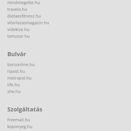
mindmegette.hu
travelo.hu
dietaesfitnesz.hu
vitorlazasmagazin.hu
videkize.hu
tvmusor.hu
Bulvár
borsonline.hu
ripost.hu
metropol.hu
life.hu
she.hu
Szolgáltatás
freemail.hu
koponyeg.hu