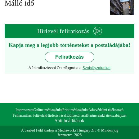
Málló idő
Hírlevél feliratkozás
Kapja meg a legjobb történeteket a postaládájába!
Feliratkozás
A feliratkozással Ön elfogadta a
Szabályzatunkat
Impresszum
Online médiaajánlat
Print médiaajánlat
Adatvédelmi tájékoztató
Felhasználási feltételek
Hirdetési ászf
Előfizetői ászf
Partnereink
Játékszabályzat
Süti beállítások
A Szabad Föld kiadója a Mediaworks Hungary Zrt. © Minden jog
fenntartva. 2026