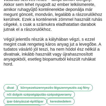
Akkor sem lehet nyugodt az ember lelkiismerete,
amikor ruhagyűjtő konténerekbe deponálja már
megunt gönceit, mondván, legalább a rászorulókhoz
kerülnek. Ezek a konténerek zömmel használt ruhás
cégeké, s csak a számukra eladhatatlan darabok
jutnak el a rászorulókhoz.
Végül jelentős részük a kályhában végzi, s ezzel
megint csak rengeteg káros anyag jut a levegőbe. A
tudatos vásárló jól teszi, ha nem hódol ész nélkül a
divatnak, inkább használt vagy újrahasznosított
anyagokból, esetleg biopamutból készült ruhákat
hord.
divat
környezetszennyezés-légszennyezés-zaj-fény
női dolgok-szépségápolás-szépségverseny
ipar-bányászat-építőipar
kereskedelem