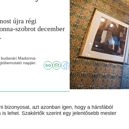
t újra régi
onna-szobrot december
.
s budavári Madonna-
jtóbemutató napján.
i bizonyosat, azt azonban igen, hogy a hársfából
 is lehet. Szakértők szerint egy jelentősebb mester