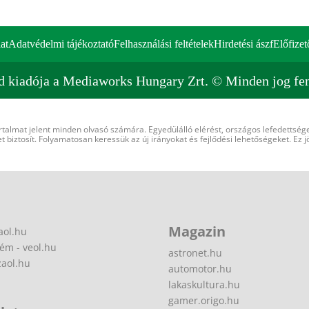
at
Adatvédelmi tájékoztató
Felhasználási feltételek
Hirdetési ászf
Előfizet
d kiadója a Mediaworks Hungary Zrt. © Minden jog fen
rtalmat jelent minden olvasó számára. Egyedülálló elérést, országos lefedettsége
 biztosít. Folyamatosan keressük az új irányokat és fejlődési lehetőségeket. Ez j
Magazin
aol.hu
ém - veol.hu
astronet.hu
zaol.hu
automotor.hu
lakaskultura.hu
gamer.origo.hu