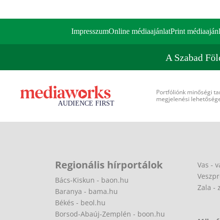
Impresszum
Online médiaajánlat
Print médiaajánl
A Szabad Föl
Portfóliónk minőségi ta
megjelenési lehetőséget
Regionális hírportálok
Vas - v
Veszpr
Bács-Kiskun - baon.hu
Zala - 
Baranya - bama.hu
Békés - beol.hu
Borsod-Abaúj-Zemplén - boon.hu