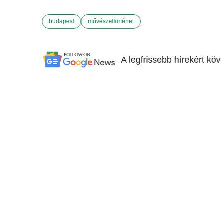
budapest
művészettörténet
A legfrissebb hírekért kö