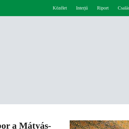
Közélet
Interjú
Riport
Csalá
or a Mátyás-