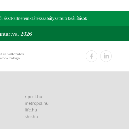
ői ászf
Partnereink
Játékszabályzat
Süti beállítások
ntartva. 2026
t és változatos
övőnk záloga.
ripost.hu
metropol.hu
life.hu
she.hu