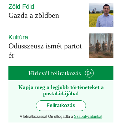
Zöld Föld
Gazda a zöldben
Kultúra
Odüsszeusz ismét partot
ér
Hírlevél feliratkozás
Kapja meg a legjobb történeteket a
postaládájába!
Feliratkozás
A feliratkozással Ön elfogadta a
Szabályzatunkat