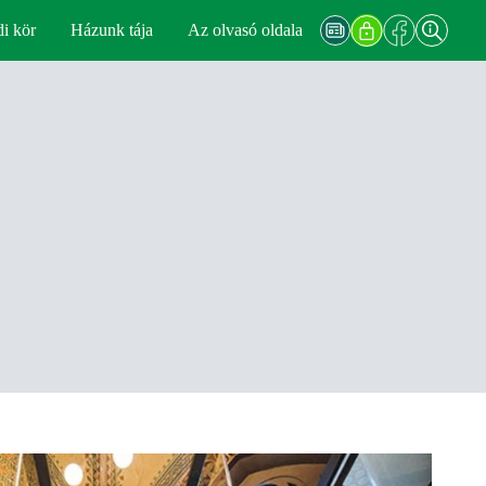
di kör
Házunk tája
Az olvasó oldala