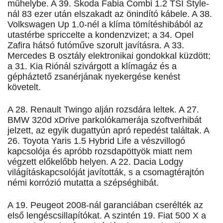
műhelybe. A 39. Škoda Fabia Combi 1.2 TSI Style-
nál 83 ezer után elszakadt az önindító kábele. A 38.
Volkswagen Up 1.0-nél a klíma tömítéshibából az
utastérbe spriccelte a kondenzvizet; a 34. Opel
Zafira hátsó futóműve szorult javításra. A 33.
Mercedes B osztály elektronikai gondokkal küzdött;
a 31. Kia Riónál szivárgott a klímagáz és a
gépháztető zsanérjának nyekergése kenést
követelt.
A 28. Renault Twingo alján rozsdára leltek. A 27.
BMW 320d xDrive parkolókamerája szoftverhibát
jelzett, az egyik dugattyún apró repedést találtak. A
26. Toyota Yaris 1.5 Hybrid Life a vészvillogó
kapcsolója és apróbb rozsdapöttyök miatt nem
végzett előkelőbb helyen. A 22. Dacia Lodgy
világításkapcsolóját javították, s a csomagtérajtón
némi korrózió mutatta a szépséghibát.
A 19. Peugeot 2008-nál garanciában cserélték az
első lengéscsillapítókat. A szintén 19. Fiat 500 X a