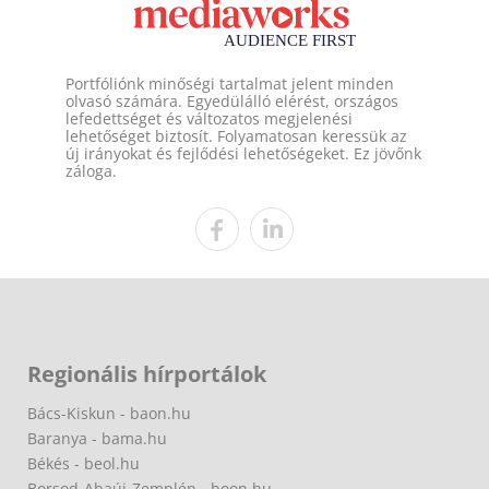
Portfóliónk minőségi tartalmat jelent minden
olvasó számára. Egyedülálló elérést, országos
lefedettséget és változatos megjelenési
lehetőséget biztosít. Folyamatosan keressük az
új irányokat és fejlődési lehetőségeket. Ez jövőnk
záloga.
Regionális hírportálok
Bács-Kiskun - baon.hu
Baranya - bama.hu
Békés - beol.hu
Borsod-Abaúj-Zemplén - boon.hu