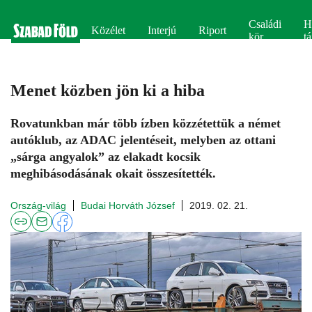
Családi
H
Közélet
Interjú
Riport
kör
tá
Menet közben jön ki a hiba
Rovatunkban már több ízben közzétettük a német
autóklub, az ADAC jelentéseit, melyben az ottani
„sárga angyalok” az elakadt kocsik
meghibásodásának okait összesítették.
Ország-világ
Budai Horváth József
2019. 02. 21.