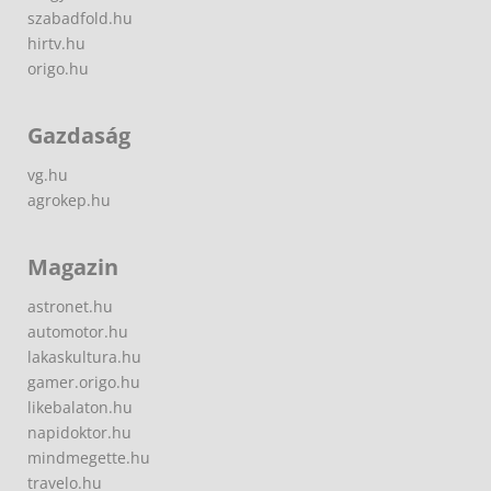
szabadfold.hu
hirtv.hu
origo.hu
Gazdaság
vg.hu
agrokep.hu
Magazin
astronet.hu
automotor.hu
lakaskultura.hu
gamer.origo.hu
likebalaton.hu
napidoktor.hu
mindmegette.hu
travelo.hu