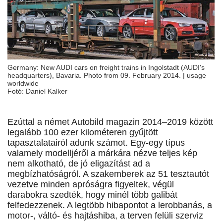
Germany: New AUDI cars on freight trains in Ingolstadt (AUDI's
headquarters), Bavaria. Photo from 09. February 2014. | usage
worldwide
Fotó: Daniel Kalker
Ezúttal a német Autobild magazin 2014–2019 között
legalább 100 ezer kilométeren gyűjtött
tapasztalatairól adunk számot. Egy-egy típus
valamely modelljéről a márkára nézve teljes kép
nem alkotható, de jó eligazítást ad a
megbízhatóságról. A szakemberek az 51 tesztautót
vezetve minden apróságra figyeltek, végül
darabokra szedték, hogy minél több galibát
felfedezzenek. A legtöbb hibapontot a lerobbanás, a
motor-, váltó- és hajtáshiba, a terven felüli szerviz