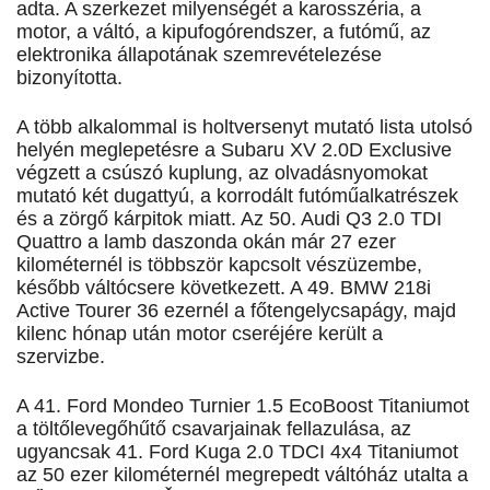
adta. A szerkezet milyenségét a karosszéria, a
motor, a váltó, a kipufogórendszer, a futómű, az
elektronika állapotának szemrevételezése
bizonyította.
A több alkalommal is holtversenyt mutató lista utolsó
helyén meglepetésre a Subaru XV 2.0D Exclusive
végzett a csúszó kuplung, az olvadásnyomokat
mutató két dugattyú, a korrodált futóműalkatrészek
és a zörgő kárpitok miatt. Az 50. Audi Q3 2.0 TDI
Quattro a lamb daszonda okán már 27 ezer
kilométernél is többször kapcsolt vészüzembe,
később váltócsere következett. A 49. BMW 218i
Active Tourer 36 ezernél a főtengelycsapágy, majd
kilenc hónap után motor cseréjére került a
szervizbe.
A 41. Ford Mondeo Turnier 1.5 EcoBoost Titaniumot
a töltőlevegőhűtő csavarjainak fellazulása, az
ugyancsak 41. Ford Kuga 2.0 TDCI 4x4 Titaniumot
az 50 ezer kilométernél megrepedt váltóház utalta a