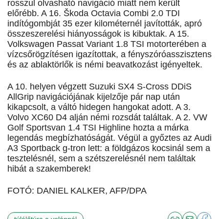
rosszul olvasható navigáció miatt nem került
előrébb. A 16. Škoda Octavia Combi 2.0 TDI
indítógombját 35 ezer kilométernél javították, apró
összeszerelési hiányosságok is kibuktak. A 15.
Volkswagen Passat Variant 1.8 TSI motorterében a
vízcsőrögzítésen igazítottak, a fényszóróasszisztens
és az ablaktörlők is némi beavatkozást igényeltek.
A 10. helyen végzett Suzuki SX4 S-Cross DDiS
AllGrip navigációjának kijelzője pár nap után
kikapcsolt, a váltó hidegen hangokat adott. A 3.
Volvo XC60 D4 alján némi rozsdát találtak. A 2. VW
Golf Sportsvan 1.4 TSI Highline hozta a márka
legendás megbízhatóságát. Végül a győztes az Audi
A3 Sportback g-tron lett: a földgázos kocsinál sem a
tesztelésnél, sem a szétszerelésnél nem találtak
hibát a szakemberek!
FOTÓ: DANIEL KALKER, AFP/DPA
túlélőtúra a volánnál