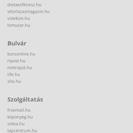
dietaesfitnesz.hu
vitorlazasmagazin.hu
videkize.hu
tvmusor.hu
Bulvár
borsonline.hu
ripost.hu
metropol.hu
life.hu
she.hu
Szolgáltatás
freemail.hu
koponyeg.hu
videa.hu
lapcentrum.hu