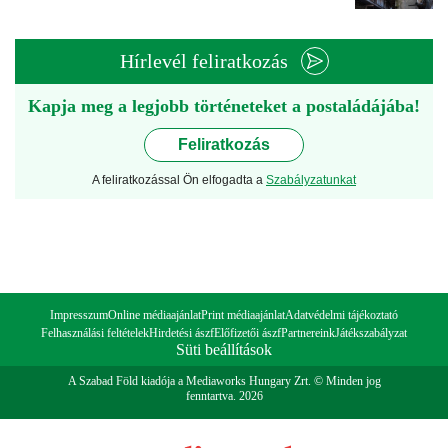
Hírlevél feliratkozás
Kapja meg a legjobb történeteket a postaládájába!
Feliratkozás
A feliratkozással Ön elfogadta a
Szabályzatunkat
Impresszum
Online médiaajánlat
Print médiaajánlat
Adatvédelmi tájékoztató
Felhasználási feltételek
Hirdetési ászf
Előfizetői ászf
Partnereink
Játékszabályzat
Süti beállítások
A Szabad Föld kiadója a Mediaworks Hungary Zrt. © Minden jog
fenntartva. 2026