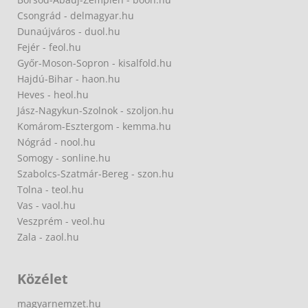
Csongrád - delmagyar.hu
Dunaújváros - duol.hu
Fejér - feol.hu
Győr-Moson-Sopron - kisalfold.hu
Hajdú-Bihar - haon.hu
Heves - heol.hu
Jász-Nagykun-Szolnok - szoljon.hu
Komárom-Esztergom - kemma.hu
Nógrád - nool.hu
Somogy - sonline.hu
Szabolcs-Szatmár-Bereg - szon.hu
Tolna - teol.hu
Vas - vaol.hu
Veszprém - veol.hu
Zala - zaol.hu
Közélet
magyarnemzet.hu