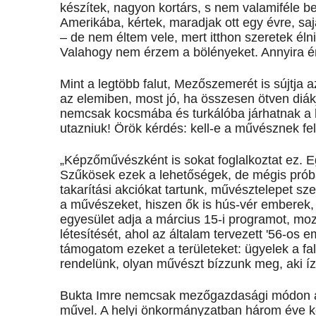
készítek, nagyon kortárs, s nem valamiféle b
Amerikába, kértek, maradjak ott egy évre, saj
– de nem éltem vele, mert itthon szeretek élni
Valahogy nem érzem a bölényeket. Annyira ér
Mint a legtöbb falut, Mezőszemerét is sújtja 
az elemiben, most jó, ha összesen ötven diákja
nemcsak kocsmába és turkálóba járhatnak a h
utazniuk! Örök kérdés: kell-e a művésznek fe
„Képzőművészként is sokat foglalkoztat ez. Egy
Szűkösek ezek a lehetőségek, de mégis próbá
takarítási akciókat tartunk, művésztelepet sz
a művészeket, hiszen ők is hús-vér emberek,
egyesület adja a március 15-i programot, mo
létesítését, ahol az általam tervezett '56-os 
támogatom ezeket a területeket: ügyelek a fa
rendelünk, olyan művészt bízzunk meg, aki ízl
Bukta Imre nemcsak mezőgazdasági módon al
művel. A helyi önkormányzatban három éve képv