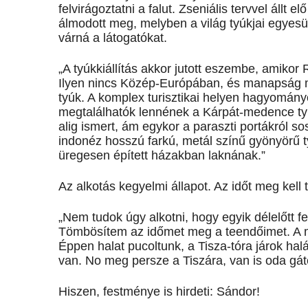
felvirágoztatni a falut. Zseniális tervvel állt e
álmodott meg, melyben a világ tyúkjai egyesü
várná a látogatókat.
„A tyúkkiállítás akkor jutott eszembe, amikor 
Ilyen nincs Közép-Európában, és manapság má
tyúk. A komplex turisztikai helyen hagyományo
megtalálhatók lennének a Kárpát-medence tyú
alig ismert, ám egykor a paraszti portákról s
indonéz hosszú farkú, metál színű gyönyörű t
üregesen épített házakban laknának.”
Az alkotás kegyelmi állapot. Az időt meg kell 
„Nem tudok úgy alkotni, hogy egyik délelőtt f
Tömbösítem az időmet meg a teendőimet. A 
Éppen halat pucoltunk, a Tisza-tóra járok hal
van. No meg persze a Tiszára, van is oda gá
Hiszen, festménye is hirdeti: Sándor!