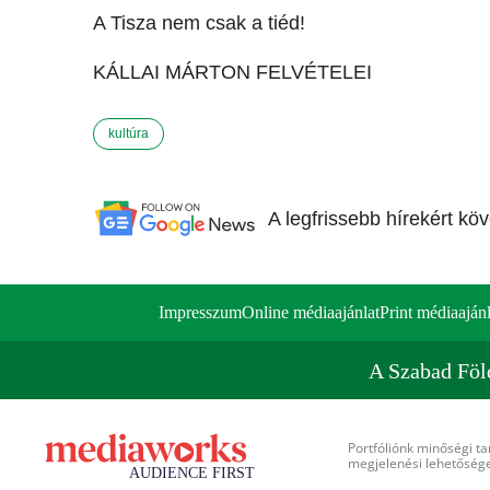
A Tisza nem csak a tiéd!
KÁLLAI MÁRTON FELVÉTELEI
kultúra
A legfrissebb hírekért kö
Impresszum
Online médiaajánlat
Print médiaajánl
A Szabad Föl
Portfóliónk minőségi ta
megjelenési lehetőséget