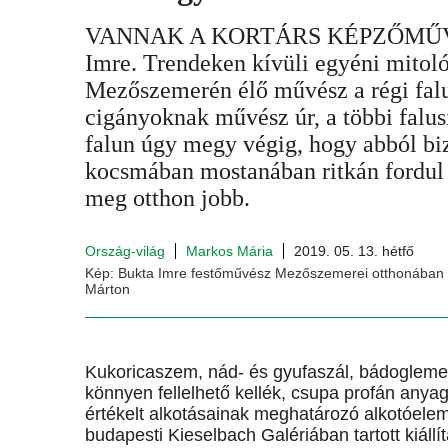
VANNAK A KORTÁRS KÉPZŐMŰVÉS
Imre. Trendeken kívüli egyéni mitol
Mezőszemerén élő művész a régi falu
cigányoknak művész úr, a többi falus
falun úgy megy végig, hogy abból biz
kocsmában mostanában ritkán fordul 
meg otthon jobb.
Ország-világ
Markos Mária
2019. 05. 13. hétfő
Kép: Bukta Imre festőművész Mezőszemerei otthonában 2
Márton
Kukoricaszem, nád- és gyufaszál, bádoglemez
könnyen fellelhető kellék, csupa profán anya
értékelt alkotásainak meghatározó alkotóel
budapesti Kieselbach Galériában tartott kiáll