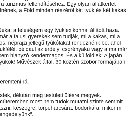
lő a turizmus fellendítéséhez. Egy olyan állatkertet
lnének, a Föld minden részéről két tyúk és két kakas
Réka, a feleségem egy tyúklexikonnal állított haza.
r a falusi gyerekek sem tudják, mi a kakas, mi a
s, néprajzi jellegű tyúkólakat rendeznénk be, ahol
kféléi, például az erdélyi csórényakú vagy a ma már
osem hiányzó kendermagos. És a külföldiek! A japán,
yúkok! Művészek által, 30 köztéri szobor formájában
teremteni rá.
estek, délután meg testületi ülésre megyek.
műteremben most nem tudok mutatni szinte semmit.
ászni, keszegre, törpeharcsára, bodorkára, mikor mi
tengedélyünk”.