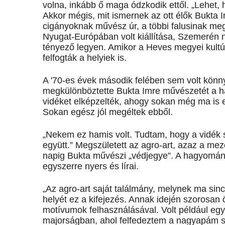
volna, inkább ő maga ódzkodik ettől. „Lehet,
Akkor mégis, mit ismernek az ott élők Bukta I
cigányoknak művész úr, a többi falusinak me
Nyugat-Európában volt kiállítása, Szemerén 
tényező legyen. Amikor a Heves megyei kultúrh
felfogták a helyiek is.
A '70-es évek második felében sem volt könnyű k
megkülönböztette Bukta Imre művészetét a ha
vidéket elképzelték, ahogy sokan még ma is e
Sokan egész jól megéltek ebből.
„Nekem ez hamis volt. Tudtam, hogy a vidék
együtt.” Megszületett az agro-art, azaz a m
napig Bukta művészi „védjegye”. A hagyományos
egyszerre nyers és lírai.
„Az agro-art saját találmány, melynek ma sin
helyét ez a kifejezés. Annak idején szorosan
motívumok felhasználásával. Volt például eg
majorságban, ahol felfedeztem a nagyapám sz