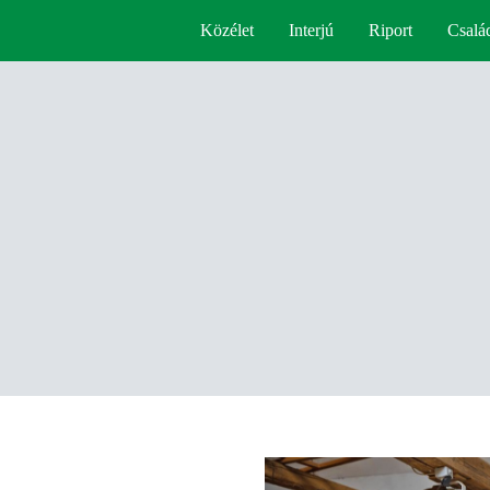
Közélet
Interjú
Riport
Csalá