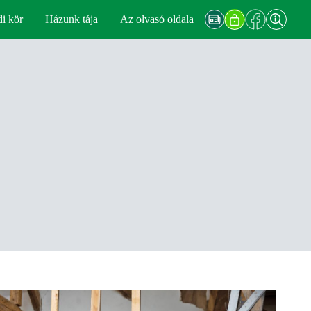
di kör
Házunk tája
Az olvasó oldala