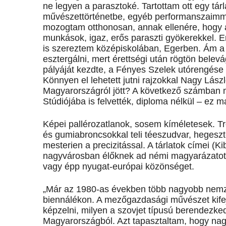
ne legyen a parasztoké. Tartottam ott egy tár
művészettörténetbe, egyéb performanszaimm
mozogtam otthonosan, annak ellenére, hogy a
munkások, igaz, erős paraszti gyökerekkel. E
is szereztem középiskolában, Egerben. Ám a
esztergálni, mert érettségi után rögtön bele
pályáját kezdte, a Fényes Szelek utórengése 
Könnyen el lehetett jutni rajzokkal Nagy Lász
Magyarországról jött? A következő számban m
Stúdiójába is felvették, diploma nélkül – ez 
Képei pallérozatlanok, sosem kíméletesek. Tr
és gumiabroncsokkal teli téeszudvar, hegeszte
mesterien a precizitással. A tárlatok címei (Ki
nagyvárosban élőknek ad némi magyarázatot a
vagy épp nyugat-európai közönséget.
„Már az 1980-as években több nagyobb nemzet
biennálékon. A mezőgazdasági művészet kifej
képzelni, milyen a szovjet típusú berendezke
Magyarországból. Azt tapasztaltam, hogy nagy