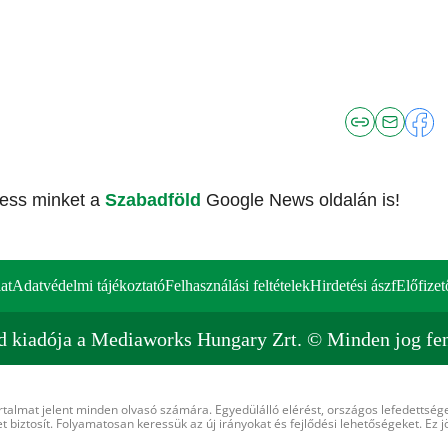
vess minket a
Szabadföld
Google News oldalán is!
at
Adatvédelmi tájékoztató
Felhasználási feltételek
Hirdetési ászf
Előfizet
d kiadója a Mediaworks Hungary Zrt. © Minden jog fen
rtalmat jelent minden olvasó számára. Egyedülálló elérést, országos lefedettsége
 biztosít. Folyamatosan keressük az új irányokat és fejlődési lehetőségeket. Ez j