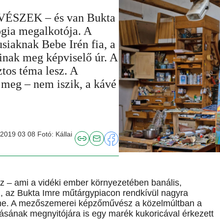
ZEK – és van Bukta
ógia megalkotója. A
siaknak Bebe Irén fia, a
inak meg képviselő úr. A
tos téma lesz. A
meg – nem iszik, a kávé
019 03 08 Fotó: Kállai
 – ami a vidéki ember környezetében banális,
g, az Bukta Imre műtárgypiacon rendkívül nagyra
eme. A mezőszemerei képzőművész a közelmúltban a
ításának megnyitójára is egy marék kukoricával érkezett