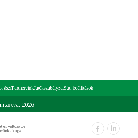
ői ászf
Partnereink
Játékszabályzat
Süti beállítások
ntartva. 2026
t és változatos
övőnk záloga.