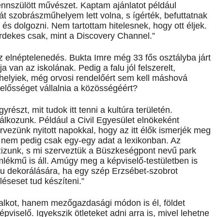
ennszülött művészet. Kaptam ajánlatot például
át szobrászműhelyem lett volna, s ígérték, befuttatnak
 és dolgozni. Nem tartottam hitelesnek, hogy ott éljek.
dekes csak, mint a Discovery Channel.”
az elnéptelenedés. Bukta Imre még 33 fős osztályba járt
 van az iskolának. Pedig a falu jól felszerelt,
elyiek, még orvosi rendelőért sem kell máshová
lelősséget vállalnia a közösségéért?
részt, mit tudok itt tenni a kultúra területén.
lkozunk. Például a Civil Egyesület elnökeként
ervezünk nyitott napokkal, hogy az itt élők ismerjék meg
 nem pedig csak egy-egy adat a lexikonban. Az
zizunk, s mi szerveztük a Büszkeségpont nevű park
emlékmű is áll. Amúgy meg a képviselő-testületben is
lu dekorálására, ha egy szép Erzsébet-szobrot
éseset tud készíteni.”
kot, hanem mezőgazdasági módon is él, földet
iselő. Igyekszik ötleteket adni arra is, mivel lehetne