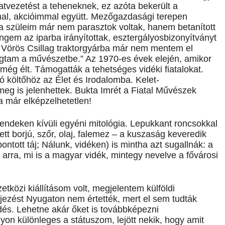
latvezetést a teheneknek, ez azóta bekerült a
al, akcióimmal együtt. Mezőgazdasági terepen
 szüleim már nem parasztok voltak, hanem betanított
ngem az iparba irányítottak, esztergályosbizonyítványt
 Vörös Csillag traktorgyárba már nem mentem el
vágtam a művészetbe.” Az 1970-es évek elején, amikor
még élt. Támogatták a tehetséges vidéki fiatalokat.
ló költőhöz az Élet és Irodalomba. Kelet-
eg is jelenhettek. Bukta Imrét a Fiatal Művészek
ma már elképzelhetetlen!
endeken kívüli egyéni mitológia. Lepukkant roncsokkal
tt borjú, szőr, olaj, falemez – a kuszaság keveredik
bontott táj; Nálunk, vidéken) is mintha azt sugallnák: a
rra, mi is a magyar vidék, mintegy nevelve a fővárosi
közi kiállításom volt, megjelentem külföldi
ezést Nyugaton nem értették, mert el sem tudták
dés. Lehetne akár őket is továbbképezni
on különleges a státuszom, lejött nekik, hogy amit