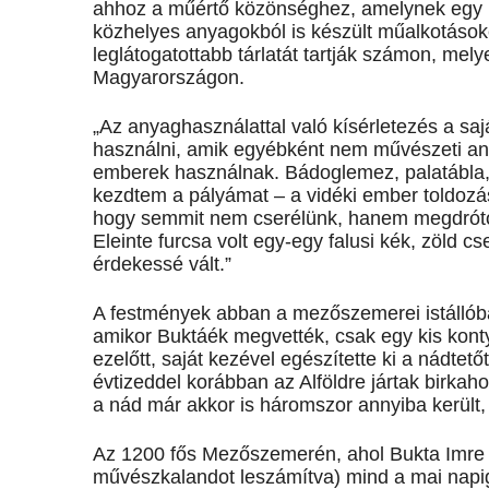
ahhoz a műértő közönséghez, amelynek egy rés
közhelyes anyagokból is készült műalkotásoké
leglátogatottabb tárlatát tartják számon, me
Magyarországon.
„Az anyaghasználattal való kísérletezés a saj
használni, amik egyébként nem művészeti an
emberek használnak. Bádoglemez, palatábla, 
kezdtem a pályámat – a vidéki ember toldozás
hogy semmit nem cserélünk, hanem megdróto
Eleinte furcsa volt egy-egy falusi kék, zöld 
érdekessé vált.”
A festmények abban a mezőszemerei istállób
amikor Buktáék megvették, csak egy kis konty
ezelőtt, saját kezével egészítette ki a nádtet
évtizeddel korábban az Alföldre jártak birka
a nád már akkor is háromszor annyiba került,
Az 1200 fős Mezőszemerén, ahol Bukta Imre s
művészkalandot leszámítva) mind a mai napig 