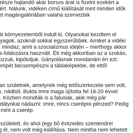
ze hajlandó akár borsos árat is fizetni ezekért a
rt. Nálunk, vidéken című kiállítását mint minden idők
lyet magángalériában valaha szerveztek
át környezetemből indult ki. Olyanokat kezdtem el
yagok, azoknál sokkal egyszerűbbek. Amiket a vidéki
mindaz, amit a szocializmus idején – merthogy akkor
-foldozásra használt. Élt még akkoriban az a szokás,
zzuk, kipótoljuk. Gányolásnak mondanám én ezt.
csempét becsempészni a táblaképekbe, de ettől
an születnek, amelynek még tetőszerkezete sem volt,
, nádból. Bukta Imre maga újította fel 18-20 évvel
őt. Közben mondták is a falusiak, akik még pár
hodályokat nádazni: Imre, nincs cserépre pénzed? Pedig
 mint a cserép.
zületett, és ahol (egy bő évtizedes szentendrei
él, nem volt még kiállítása. Nem mintha nem lehetett