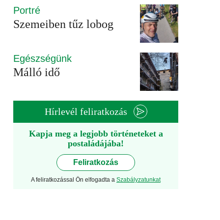
Portré
Szemeiben tűz lobog
Egészségünk
Málló idő
Hírlevél feliratkozás
Kapja meg a legjobb történeteket a
postaládájába!
Feliratkozás
A feliratkozással Ön elfogadta a
Szabályzatunkat