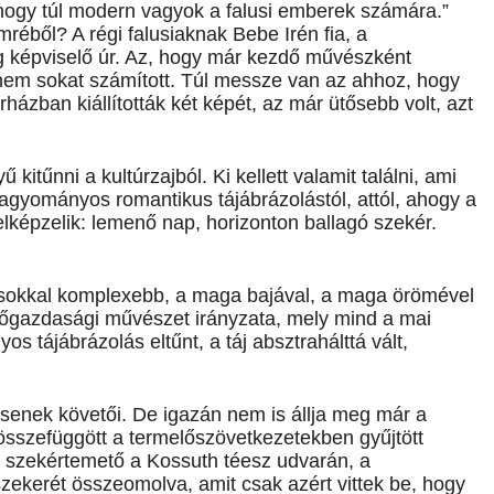
 hogy túl modern vagyok a falusi emberek számára.”
mréből? A régi falusiaknak Bebe Irén fia, a
g képviselő úr. Az, hogy már kezdő művészként
nem sokat számított. Túl messze van az ahhoz, hogy
ázban kiállították két képét, az már ütősebb volt, azt
itűnni a kultúrzajból. Ki kellett valamit találni, ami
gyományos romantikus tájábrázolástól, attól, ahogy a
lképzelik: lemenő nap, horizonton ballagó szekér.
 sokkal komplexebb, a maga bajával, a maga örömével
ezőgazdasági művészet irányzata, mely mind a mai
 tájábrázolás eltűnt, a táj absztrahálttá vált,
csenek követői. De igazán nem is állja meg már a
 összefüggött a termelőszövetkezetekben gyűjtött
y szekértemető a Kossuth téesz udvarán, a
ekerét összeomolva, amit csak azért vittek be, hogy