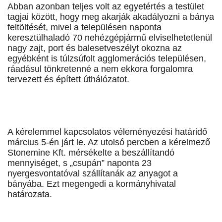
Abban azonban teljes volt az egyetértés a testület
tagjai között, hogy meg akarják akadályozni a bánya
feltöltését, mivel a településen naponta
keresztülhaladó 70 nehézgépjármű elviselhetetlenül
nagy zajt, port és balesetveszélyt okozna az
egyébként is túlzsúfolt agglomerációs településen,
ráadásul tönkretenné a nem ekkora forgalomra
tervezett és épített úthálózatot.
A kérelemmel kapcsolatos véleményezési határidő
március 5-én járt le. Az utolsó percben a kérelmező
Stonemine Kft. mérsékelte a beszállítandó
mennyiséget, s „csupán” naponta 23
nyergesvontatóval szállítanák az anyagot a
bányába. Ezt megengedi a kormányhivatal
határozata.