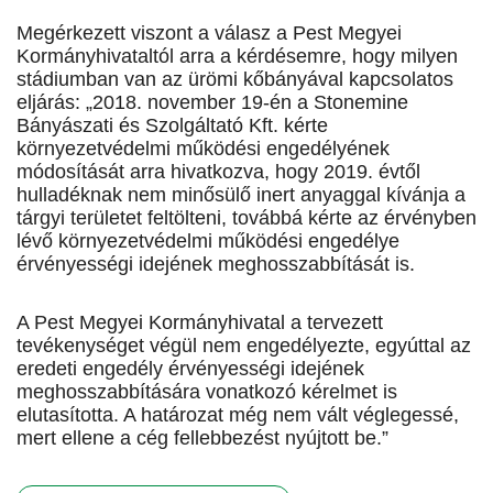
Megérkezett viszont a válasz a Pest Megyei
Kormányhivataltól arra a kérdésemre, hogy milyen
stádiumban van az ürömi kőbányával kapcsolatos
eljárás: „2018. november 19-én a Stonemine
Bányászati és Szolgáltató Kft. kérte
környezetvédelmi működési engedélyének
módosítását arra hivatkozva, hogy 2019. évtől
hulladéknak nem minősülő inert anyaggal kívánja a
tárgyi területet feltölteni, továbbá kérte az érvényben
lévő környezetvédelmi működési engedélye
érvényességi idejének meghosszabbítását is.
A Pest Megyei Kormányhivatal a tervezett
tevékenységet végül nem engedélyezte, egyúttal az
eredeti engedély érvényességi idejének
meghosszabbítására vonatkozó kérelmet is
elutasította. A határozat még nem vált véglegessé,
mert ellene a cég fellebbezést nyújtott be.”