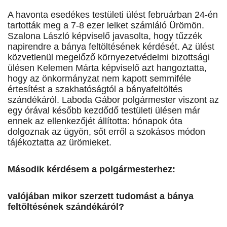
A havonta esedékes testületi ülést februárban 24-én
tartották meg a 7-8 ezer lelket számláló Ürömön.
Szalona László képviselő javasolta, hogy tűzzék
napirendre a bánya feltöltésének kérdését. Az ülést
közvetlenül megelőző környezetvédelmi bizottsági
ülésen Kelemen Márta képviselő azt hangoztatta,
hogy az önkormányzat nem kapott semmiféle
értesítést a szakhatóságtól a bányafeltöltés
szándékáról. Laboda Gábor polgármester viszont az
egy órával később kezdődő testületi ülésen már
ennek az ellenkezőjét állította: hónapok óta
dolgoznak az ügyön, sőt erről a szokásos módon
tájékoztatta az ürömieket.
Második kérdésem a polgármesterhez:
valójában mikor szerzett tudomást a bánya
feltöltésének szándékáról?