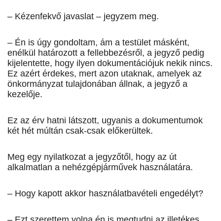
– Kézenfekvő javaslat – jegyzem meg.
– Én is úgy gondoltam, ám a testület másként,
enélkül határozott a fellebbezésről, a jegyző pedig
kijelentette, hogy ilyen dokumentációjuk nekik nincs.
Ez azért érdekes, mert azon utaknak, amelyek az
önkormányzat tulajdonában állnak, a jegyző a
kezelője.
Ez az érv hatni látszott, ugyanis a dokumentumok
két hét múltán csak-csak előkerültek.
Meg egy nyilatkozat a jegyzőtől, hogy az út
alkalmatlan a nehézgépjárművek használatára.
– Hogy kapott akkor használatbavételi engedélyt?
– Ezt szerettem volna én is megtudni az illetékes