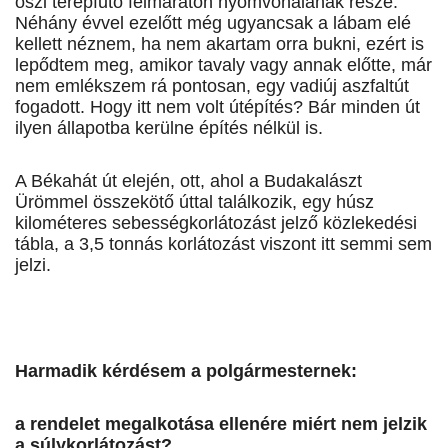
őszi terepfutó félmaraton nyomvonalának része.
Néhány évvel ezelőtt még ugyancsak a lábam elé
kellett néznem, ha nem akartam orra bukni, ezért is
lepődtem meg, amikor tavaly vagy annak előtte, már
nem emlékszem rá pontosan, egy vadiúj aszfaltút
fogadott. Hogy itt nem volt útépítés? Bár minden út
ilyen állapotba kerülne építés nélkül is.
A Békahát út elején, ott, ahol a Budakalászt
Ürömmel összekötő úttal találkozik, egy húsz
kilométeres sebességkorlátozást jelző közlekedési
tábla, a 3,5 tonnás korlátozást viszont itt semmi sem
jelzi.
Harmadik kérdésem a polgármesternek:
a rendelet megalkotása ellenére miért nem jelzik
a súlykorlátozást?