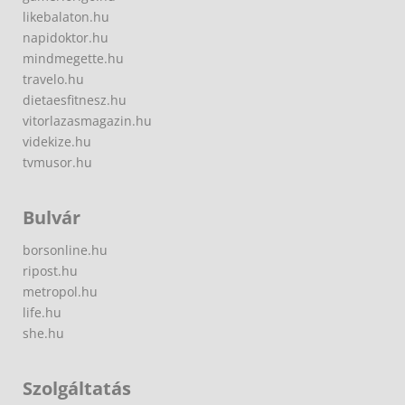
likebalaton.hu
napidoktor.hu
mindmegette.hu
travelo.hu
dietaesfitnesz.hu
vitorlazasmagazin.hu
videkize.hu
tvmusor.hu
Bulvár
borsonline.hu
ripost.hu
metropol.hu
life.hu
she.hu
Szolgáltatás