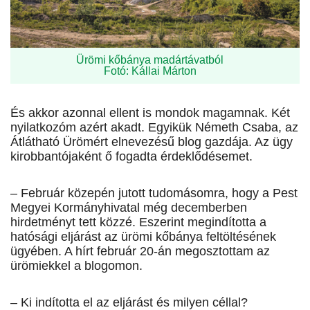
Ürömi kőbánya madártávatból
Fotó: Kállai Márton
És akkor azonnal ellent is mondok magamnak. Két
nyilatkozóm azért akadt. Egyikük Németh Csaba, az
Átlátható Ürömért elnevezésű blog gazdája. Az ügy
kirobbantójaként ő fogadta érdeklődésemet.
– Február közepén jutott tudomásomra, hogy a Pest
Megyei Kormányhivatal még decemberben
hirdetményt tett közzé. Eszerint megindította a
hatósági eljárást az ürömi kőbánya feltöltésének
ügyében. A hírt február 20-án megosztottam az
ürömiekkel a blogomon.
– Ki indította el az eljárást és milyen céllal?