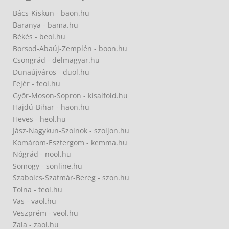
Bács-Kiskun - baon.hu
Baranya - bama.hu
Békés - beol.hu
Borsod-Abaúj-Zemplén - boon.hu
Csongrád - delmagyar.hu
Dunaújváros - duol.hu
Fejér - feol.hu
Győr-Moson-Sopron - kisalfold.hu
Hajdú-Bihar - haon.hu
Heves - heol.hu
Jász-Nagykun-Szolnok - szoljon.hu
Komárom-Esztergom - kemma.hu
Nógrád - nool.hu
Somogy - sonline.hu
Szabolcs-Szatmár-Bereg - szon.hu
Tolna - teol.hu
Vas - vaol.hu
Veszprém - veol.hu
Zala - zaol.hu