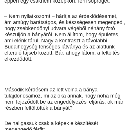
éppen egy csaknem középkorú férfi söpröget.
– Nem nyilatkozom! – hárítja az érdeklődésemet,
ám amúgy barátságos, és készségesen megengedi,
hogy zsebkendőnyi udvara végéből néhány fotó
készüljön a bányáról. Nem állítom, hogy épületes,
ami elénk tárul. Nagy a kontraszt a távolabbi
Budaihegység fenséges látványa és az alattunk
elterülő tájseb között. Bár, ahogy látom, a feltöltés
elkezdődött.
Második kérdésem az lett volna a bánya
tulajdonosaihoz, mi az oka annak, hogy noha még
nem fejeződött be az engedélyezési eljárás, ok már
részben feltöltötték a bányát?
De hallgassuk csak a képek elkészítését
megengedő férfit: