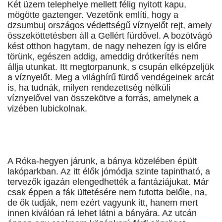
Két üzem telephelye mellett félig nyitott kapu,
mögötte gaztenger. Vezetőnk említi, hogy a
dzsumbuj országos védettségű víznyelőt rejt, amely
összeköttetésben áll a Gellért fürdővel. A bozótvágó
kést otthon hagytam, de nagy nehezen így is előre
törünk, egészen addig, ameddig drótkerítés nem
állja utunkat. Itt megtorpanunk, s csupán elképzeljük
a víznyelőt. Meg a világhírű fürdő vendégeinek arcát
is, ha tudnák, milyen rendezettség nélküli
víznyelővel van összekötve a forrás, amelynek a
vizében lubickolnak.
A Róka-hegyen járunk, a bánya közelében épült
lakóparkban. Az itt élők jómódja szinte tapintható, a
tervezők igazán elengedhették a fantáziájukat. Már
csak éppen a fák ültetésére nem futotta belőle, na,
de ők tudják, nem ezért vagyunk itt, hanem mert
innen kiválóan rá lehet látni a bányára. Az utcán