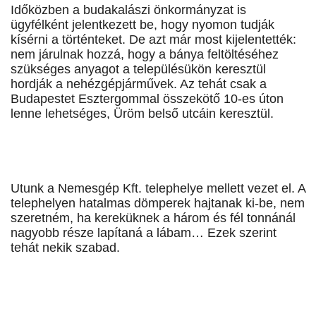
Időközben a budakalászi önkormányzat is
ügyfélként jelentkezett be, hogy nyomon tudják
kísérni a történteket. De azt már most kijelentették:
nem járulnak hozzá, hogy a bánya feltöltéséhez
szükséges anyagot a településükön keresztül
hordják a nehézgépjárművek. Az tehát csak a
Budapestet Esztergommal összekötő 10-es úton
lenne lehetséges, Üröm belső utcáin keresztül.
Utunk a Nemesgép Kft. telephelye mellett vezet el. A
telephelyen hatalmas dömperek hajtanak ki-be, nem
szeretném, ha kereküknek a három és fél tonnánál
nagyobb része lapítaná a lábam… Ezek szerint
tehát nekik szabad.