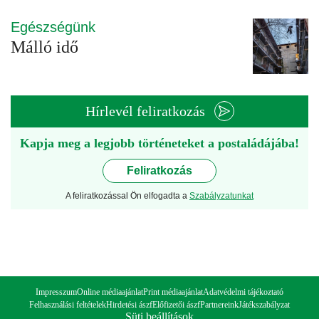
Egészségünk
Málló idő
Hírlevél feliratkozás
Kapja meg a legjobb történeteket a postaládájába!
Feliratkozás
A feliratkozással Ön elfogadta a
Szabályzatunkat
Impresszum
Online médiaajánlat
Print médiaajánlat
Adatvédelmi tájékoztató
Felhasználási feltételek
Hirdetési ászf
Előfizetői ászf
Partnereink
Játékszabályzat
Süti beállítások