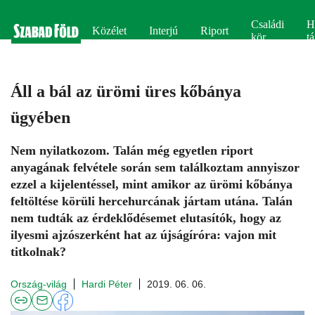
Családi
H
Közélet
Interjú
Riport
kör
tá
Áll a bál az ürömi üres kőbánya
ügyében
Nem nyilatkozom. Talán még egyetlen riport
anyagának felvétele során sem találkoztam annyiszor
ezzel a kijelentéssel, mint amikor az ürömi kőbánya
feltöltése körüli hercehurcának jártam utána. Talán
nem tudták az érdeklődésemet elutasítók, hogy az
ilyesmi ajzószerként hat az újságíróra: vajon mit
titkolnak?
Ország-világ
Hardi Péter
2019. 06. 06.