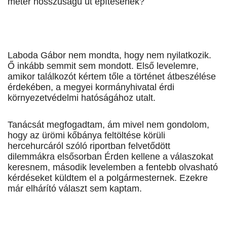
méter hosszúságú út építésének?
Laboda Gábor nem mondta, hogy nem nyilatkozik.
Ő inkább semmit sem mondott. Első levelemre,
amikor találkozót kértem tőle a történet átbeszélése
érdekében, a megyei kormányhivatal érdi
környezetvédelmi hatóságához utalt.
Tanácsát megfogadtam, ám mivel nem gondolom,
hogy az ürömi kőbánya feltöltése körüli
hercehurcáról szóló riportban felvetődött
dilemmákra elsősorban Érden kellene a válaszokat
keresnem, második levelemben a fentebb olvasható
kérdéseket küldtem el a polgármesternek. Ezekre
már elhárító választ sem kaptam.