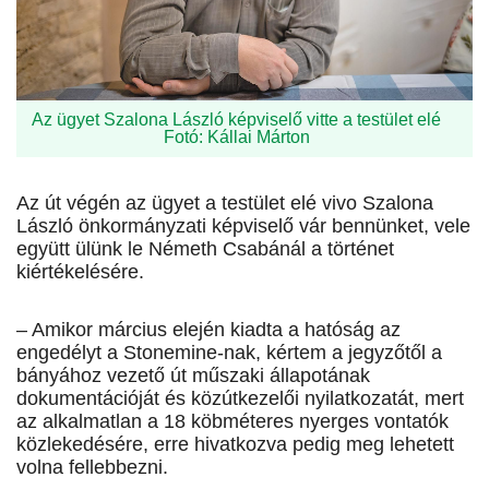
Az ügyet Szalona László képviselő vitte a testület elé
Fotó: Kállai Márton
Az út végén az ügyet a testület elé vivo Szalona
László önkormányzati képviselő vár bennünket, vele
együtt ülünk le Németh Csabánál a történet
kiértékelésére.
– Amikor március elején kiadta a hatóság az
engedélyt a Stonemine-nak, kértem a jegyzőtől a
bányához vezető út műszaki állapotának
dokumentációját és közútkezelői nyilatkozatát, mert
az alkalmatlan a 18 köbméteres nyerges vontatók
közlekedésére, erre hivatkozva pedig meg lehetett
volna fellebbezni.