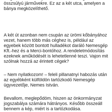
összsúlyú járművekre. Ez az a két utca, amelyen a
bánya megközelíthető.
A két út azonban nem csupán az ürömi kőbányához
vezet, hanem több más céghez is, például az
egyebek között bontott hulladékot daráló Nemesgép
Kft.-hez és a Merci-bontóhoz. A rendeletmódosítás
ezeknek aműködését is lehetetlenné teszi. Vajon mit
szólnak hozzá az érintett cégek?
– Nem nyilatkozom! – feleli pillanatnyi habozás után
az egyébként külföldön tartózkodó Nemesgép
ügyvezetője, Nemes István.
Bevallom, meglepődöm, hiszen az önkormányzat
jogszabálya számára hátrányos. Később összeáll
bennem a kép, miért is a tartózkodása.