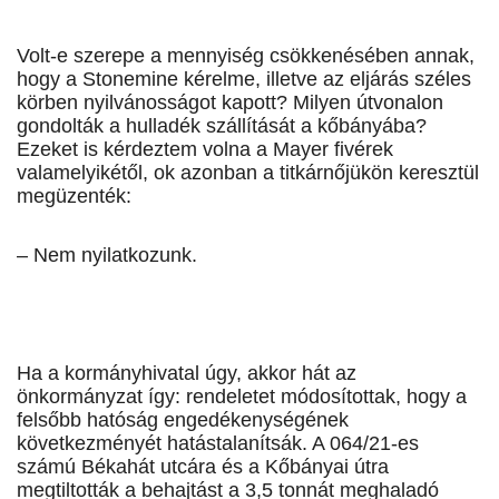
Volt-e szerepe a mennyiség csökkenésében annak,
hogy a Stonemine kérelme, illetve az eljárás széles
körben nyilvánosságot kapott? Milyen útvonalon
gondolták a hulladék szállítását a kőbányába?
Ezeket is kérdeztem volna a Mayer fivérek
valamelyikétől, ok azonban a titkárnőjükön keresztül
megüzenték:
– Nem nyilatkozunk.
Ha a kormányhivatal úgy, akkor hát az
önkormányzat így: rendeletet módosítottak, hogy a
felsőbb hatóság engedékenységének
következményét hatástalanítsák. A 064/21-es
számú Békahát utcára és a Kőbányai útra
megtiltották a behajtást a 3,5 tonnát meghaladó