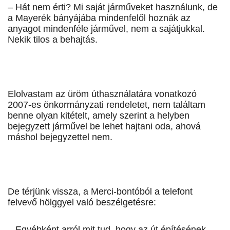
– Hát nem érti? Mi saját járműveket használunk, de
a Mayerék bányájába mindenfelől hoznák az
anyagot mindenféle járművel, nem a sajátjukkal.
Nekik tilos a behajtás.
Elolvastam az üröm úthasználatára vonatkozó
2007-es önkormányzati rendeletet, nem találtam
benne olyan kitételt, amely szerint a helyben
bejegyzett járművel be lehet hajtani oda, ahová
máshol bejegyzettel nem.
De térjünk vissza, a Merci-bontóból a telefont
felvevő hölggyel való beszélgetésre:
– Egyébként arról mit tud, hogy az út építésének