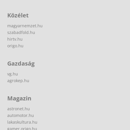
Közélet
magyarnemzet.hu
szabadfold.hu
hirtv.hu
origo.hu
Gazdaság
vg.hu
agrokep.hu
Magazin
astronet.hu
automotor.hu
lakaskultura.hu
gamer.origo.hu