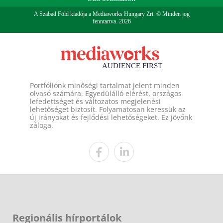
A Szabad Föld kiadója a Mediaworks Hungary Zrt. © Minden jog
fenntartva. 2026
Portfóliónk minőségi tartalmat jelent minden
olvasó számára. Egyedülálló elérést, országos
lefedettséget és változatos megjelenési
lehetőséget biztosít. Folyamatosan keressük az
új irányokat és fejlődési lehetőségeket. Ez jövőnk
záloga.
Regionális hírportálok