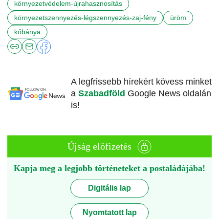
környezetvédelem-újrahasznosítás
környezetszennyezés-légszennyezés-zaj-fény
üröm
kőbánya
A legfrissebb hírekért kövess minket
a
Szabadföld
Google News oldalán
is!
Újság előfizetés
Kapja meg a legjobb történeteket a postaládájába!
Digitális lap
Nyomtatott lap