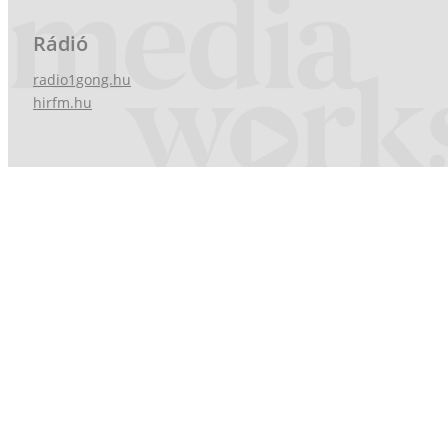
Rádió
radio1gong.hu
hirfm.hu