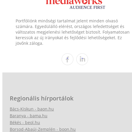
Portfóliónk minőségi tartalmat jelent minden olvasó
számára. Egyedülálló elérést, országos lefedettséget és
változatos megjelenési lehetőséget biztosít. Folyamatosan
keressük az új irányokat és fejlődési lehetőségeket. Ez
jövőnk záloga.
Regionális hírportálok
Bács-Kiskun - baon.hu
Baranya - bama.hu
Békés - beol.hu
Borsod-Abaúj-Zemplén - boon.hu