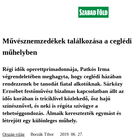
Művésznemzedékek találkozása a ceglédi
műhelyben
Régi idők operettprimadonnája, Patkós Irma
végrendeletében meghagyta, hogy ceglédi házában
rendezzenek be tanodát fiatal alkotóknak. Sárközy
Erzsébet festőművész bizalmas kapcsolatban állt az
idős korában is triciklivel közlekedő, ősz hajú
színésznővel, és neki is régóta szívügye a
tehetséggondozás. Álmaik keresztezték egymást és
létrejött egy különleges műhely.
Ország-világ
Borzák Tibor
2019. 06. 27.