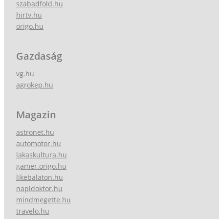
szabadfold.hu
hirtv.hu
origo.hu
Gazdaság
vg.hu
agrokep.hu
Magazin
astronet.hu
automotor.hu
lakaskultura.hu
gamer.origo.hu
likebalaton.hu
napidoktor.hu
mindmegette.hu
travelo.hu