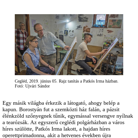
Cegléd, 2019. június 05. Rajz tanítás a Patkós Irma házban.
Fotó: Ujvári Sándor
Egy másik világba érkezik a látogató, ahogy belép a
kapun. Borostyán fut a szemközti ház falán, a pázsit
élénkzöld szőnyegnek tűnik, egymással versengve nyílnak
a tearózsák. Az egyszerű ceglédi polgárházban a város
híres szülötte, Patkós Irma lakott, a hajdan híres
operettprimadonna, akit a hetvenes években újra