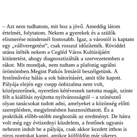
– Azt nem tudhatom, mit hoz a jövő. Ameddig látom
értelmét, folytatom. Nekem a gyerekek és a szülők
elismerése mindennél fontosabb. Igaz, a várostól is kaptam
egy „vállveregetést”, csak rosszul időzítették. Röviddel
utána ítélték nekem a Cegléd Város Kultúrájáért
kitüntetést, ahogy diagnosztizálták a szervezetemben a
rákot. Mit mondjak, nem tudtam a plafonig ugrálni
örömömben.Megint Patkós Irmáról beszélgetünk. A
festőművész hálás a sok bátorításért, amit tőle kapott.
Pályája elején egy csepp önbizalma nem volt,
középszerűnek, nyeretlen kétévesnek tartotta magát, szinte
félt a kiállítás nyújtotta nyilvánosságtól – a színésznő
olyan tanácsokat tudott adni, amelyeket a közönség előtti
szereplésben, megjelenésben hasznosíthatott. És a
praktikák előbb-utóbb meghozták az eredményt. De hátra
volt még egy évtizednyi küzdelem, a festőnek ugyanis
nehezen indult be a pályája, csak akkor kezdett itthon is
piros pontokat kapni, amikor külföldön már sikeres