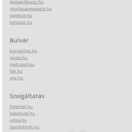
dietaesfitnesz.hu
vitorlazasmagazin.hu
videkize.hu
tvmusor.hu
Bulvár
borsonline.hu
ripost.hu
metropol.hu
life.hu
she.hu
Szolgáltatás
freemail.hu
koponyeg.hu
videa.hu
lapcentrum.hu