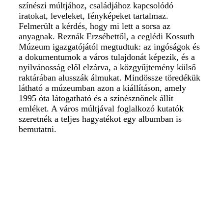
színészi múltjához, családjához kapcsolódó
iratokat, leveleket, fényképeket tartalmaz.
Felmerült a kérdés, hogy mi lett a sorsa az
anyagnak. Reznák Erzsébettől, a ceglédi Kossuth
Múzeum igazgatójától megtudtuk: az ingóságok és
a dokumentumok a város tulajdonát képezik, és a
nyilvánosság elől elzárva, a közgyűjtemény külső
raktárában alusszák álmukat. Mindössze töredékük
látható a múzeumban azon a kiállításon, amely
1995 óta látogatható és a színésznőnek állít
emléket. A város múltjával foglalkozó kutatók
szeretnék a teljes hagyatékot egy albumban is
bemutatni.