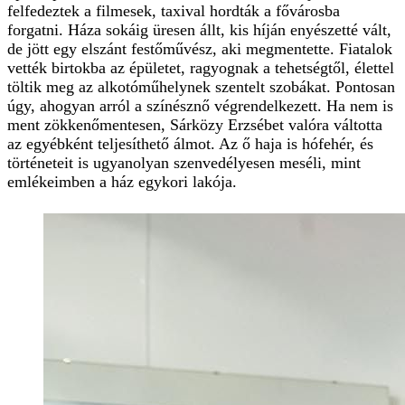
felfedeztek a filmesek, taxival hordták a fővárosba
forgatni. Háza sokáig üresen állt, kis híján enyészetté vált,
de jött egy elszánt festőművész, aki megmentette. Fiatalok
vették birtokba az épületet, ragyognak a tehetségtől, élettel
töltik meg az alkotóműhelynek szentelt szobákat. Pontosan
úgy, ahogyan arról a színésznő végrendelkezett. Ha nem is
ment zökkenőmentesen, Sárközy Erzsébet valóra váltotta
az egyébként teljesíthető álmot. Az ő haja is hófehér, és
történeteit is ugyanolyan szenvedélyesen meséli, mint
emlékeimben a ház egykori lakója.