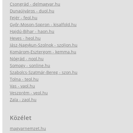
Csongrád - delmagyar.hu
Dunaújváros - duol.hu
Fejér - feol.hu
Győr-Moson-Sopron - kisalfold.hu
Hajdú-Bihar - haon.hu
Heves - heol.hu
Jász-Nagykun-Szolnok - szoljon.hu
Komárom-Esztergom - kemma.hu
Nógrád - nool.hu
Somogy - sonline.hu
Szabolcs-Szatmár-Bereg - szon.hu
Tolna - teol.hu
Vas - vaol.hu
Veszprém - veol.hu
Zala - zaol.hu
Közélet
magyarnemzet.hu