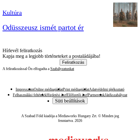
Kultúra
Odüsszeusz ismét partot ér
Hírlevél feliratkozás
Kapja meg a legjobb történeteket a postaládájába!
Feliratkozás
A feliratkozással Ön elfogadta a
Szabályzatunkat
Impresszum
Online médiaajánlat
Print médiaajánlat
Adatvédelmi tájékoztató
Felhasználási feltételek
Hirdetési ászf
Előfizetői ászf
Partnereink
Játékszabályzat
Süti beállítások
A Szabad Föld kiadója a Mediaworks Hungary Zrt. © Minden jog
fenntartva. 2026