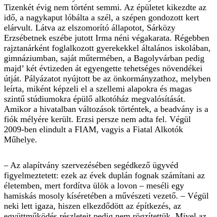
Tizenkét évig nem történt semmi. Az épületet kikezdte az
idő, a nagykaput lóbálta a szél, a szépen gondozott kert
elárvult. Látva az elszomorító állapotot, Sárközy
Erzsébetnek eszébe jutott Irma néni végakarata. Régebben
rajztanárként foglalkozott gyerekekkel általános iskolában,
gimnáziumban, saját műtermében, a Bagolyvárban pedig
majd’ két évtizeden át egyengette tehetséges növendékei
útját. Pályázatot nyújtott be az önkormányzathoz, melyben
leírta, miként képzeli el a szellemi alapokra és magas
szintű stúdiumokra épülő alkotóház megvalósítását.
Amikor a hivatalban változások történtek, a beadvány is a
fiók mélyére került. Erzsi persze nem adta fel. Végül
2009-ben elindult a FIAM, vagyis a Fiatal Alkotók
Műhelye.
– Az alapítvány szervezésében segédkező ügyvéd
figyelmeztetett: ezek az évek duplán fognak számítani az
életemben, mert fordítva ülök a lovon – meséli egy
hamiskás mosoly kíséretében a művészeti vezető. – Végül
neki lett igaza, hiszen elkezdődött az építkezés, az
együttműködés részleteit pedig nem rögzítettük. Mivel az