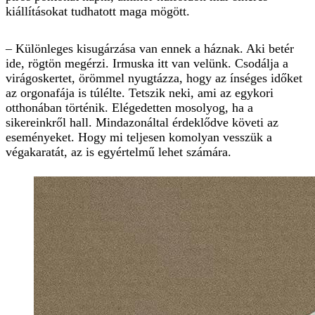
kiállításokat tudhatott maga mögött.
– Különleges kisugárzása van ennek a háznak. Aki betér
ide, rögtön megérzi. Irmuska itt van velünk. Csodálja a
virágoskertet, örömmel nyugtázza, hogy az ínséges időket
az orgonafája is túlélte. Tetszik neki, ami az egykori
otthonában történik. Elégedetten mosolyog, ha a
sikereinkről hall. Mindazonáltal érdeklődve követi az
eseményeket. Hogy mi teljesen komolyan vesszük a
végakaratát, az is egyértelmű lehet számára.