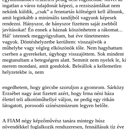
ingatlan a város tulajdonát képezi, a rezsiszámlákat nem
nekünk küldik, „csak” a fenntartás költségeit kell állnunk,
amit leginkább a minimális tandíjból vagyunk képesek
rendezni. Hányszor, de hányszor fizettem saját zsebből
javításokat! Én ennek a háznak köszönhetem a rákomat...
Hál’ istennek meggyógyultam, hat éve tünetmentes
vagyok. Döntéshelyzetbe kerültem: visszajövök a
műhelybe vagy végleg elköszönök tőle. Nem hagyhattam
cserben a gyerekeket, úgyhogy visszajöttem. Sok mindent
megtanultam a betegségem alatt. Semmit nem nyelek le, ki
merem mondani, amit gondolok. Beleállok a kellemetlen
helyzetekbe is, nem
engedhetem, hogy görcsbe szoruljon a gyomrom. Sárközy
Erzsébet nagy árat fizetett azért, hogy Irma néni háza
élettel teli alkotóműhellyé váljon, ne pedig egy ritkán
látogatott, porosodó színészmúzeum legyen belőle.
A FIAM négy képzőművész tanára mintegy húsz
növendékkel foglalkozik rendszeresen, fennállásuk tíz éve