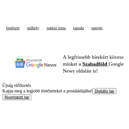
festészet
műhely
patkós irma
tanoda
operett
A legfrissebb hírekért kövess
minket a
Szabadföld
Google
News oldalán is!
Újság előfizetés
Kapja meg a legjobb történeteket a postaládájába!
Digitális lap
Nyomtatott lap