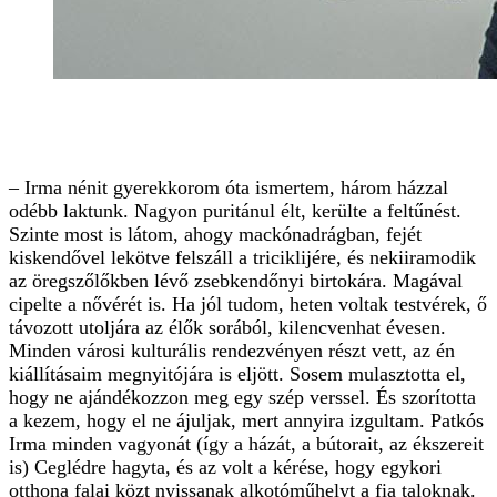
– Irma nénit gyerekkorom óta ismertem, három házzal
odébb laktunk. Nagyon puritánul élt, kerülte a feltűnést.
Szinte most is látom, ahogy mackónadrágban, fejét
kiskendővel lekötve felszáll a triciklijére, és nekiiramodik
az öregszőlőkben lévő zsebkendőnyi birtokára. Magával
cipelte a nővérét is. Ha jól tudom, heten voltak testvérek, ő
távozott utoljára az élők sorából, kilencvenhat évesen.
Minden városi kulturális rendezvényen részt vett, az én
kiállításaim megnyitójára is eljött. Sosem mulasztotta el,
hogy ne ajándékozzon meg egy szép verssel. És szorította
a kezem, hogy el ne ájuljak, mert annyira izgultam. Patkós
Irma minden vagyonát (így a házát, a bútorait, az ékszereit
is) Ceglédre hagyta, és az volt a kérése, hogy egykori
otthona falai közt nyissanak alkotóműhelyt a fia taloknak.