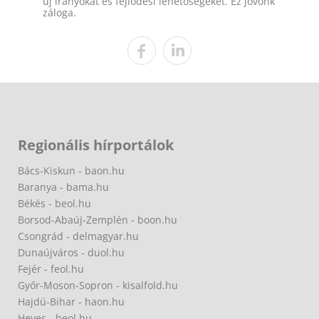
új irányokat és fejlődési lehetőségeket. Ez jövőnk
záloga.
Regionális hírportálok
Bács-Kiskun - baon.hu
Baranya - bama.hu
Békés - beol.hu
Borsod-Abaúj-Zemplén - boon.hu
Csongrád - delmagyar.hu
Dunaújváros - duol.hu
Fejér - feol.hu
Győr-Moson-Sopron - kisalfold.hu
Hajdú-Bihar - haon.hu
Heves - heol.hu