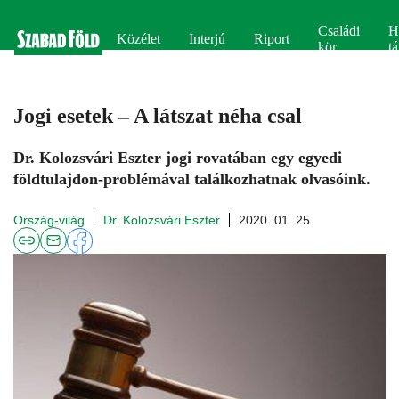
Családi
H
Közélet
Interjú
Riport
kör
tá
Jogi esetek – A látszat néha csal
Dr. Kolozsvári Eszter jogi rovatában egy egyedi
földtulajdon-problémával találkozhatnak olvasóink.
Ország-világ
Dr. Kolozsvári Eszter
2020. 01. 25.