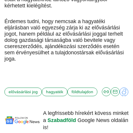
kérhetett kielégítést.
Érdemes tudni, hogy nemcsak a hagyatéki
eljárásban való egyezség zárja ki az elővásárlási
jogot, hanem például az elővásárlási joggal terhelt
dolog gazdasági társaságba való bevitele vagy
csereszerződés, ajándékozási szerződés esetén
sem érvényesülhet a tulajdonostársak elővásárlási
joga.
elővásárlási jog
hagyaték
földtulajdon
A legfrissebb hírekért kövess minket
a
Szabadföld
Google News oldalán
is!