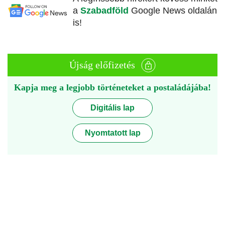
a
Szabadföld
Google News oldalán
is!
Újság előfizetés
Kapja meg a legjobb történeteket a postaládájába!
Digitális lap
Nyomtatott lap