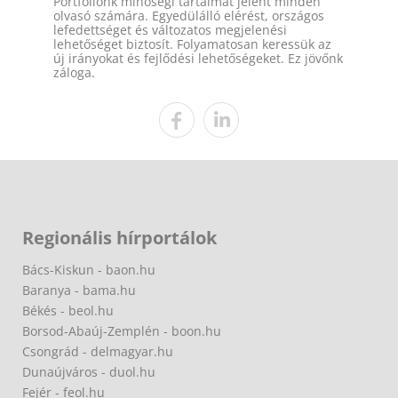
Portfóliónk minőségi tartalmat jelent minden
olvasó számára. Egyedülálló elérést, országos
lefedettséget és változatos megjelenési
lehetőséget biztosít. Folyamatosan keressük az
új irányokat és fejlődési lehetőségeket. Ez jövőnk
záloga.
Regionális hírportálok
Bács-Kiskun - baon.hu
Baranya - bama.hu
Békés - beol.hu
Borsod-Abaúj-Zemplén - boon.hu
Csongrád - delmagyar.hu
Dunaújváros - duol.hu
Fejér - feol.hu