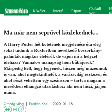
Családi
H
Közélet
Interjú
Riport
kör
tá
Ma már nem seprűvel közlekednek...
A Harry Potter hét kötetének megjelenése óta elég
sokat tudunk a Roxfortban nevelkedő boszorkány­
palánták mágikus életéről, de vajon mi a helyzet
idehaza? Vannak-e manapság honi bűbájosok?
Márpedig kell, hogy legyenek, hiszen még múzeumuk
is van, ahol megtekinthetők a varázsvilág eszközei, és
ahol részt vehettem egy szeánszon – tartva magam a
mesékben elhangzó utasításhoz: aki nem hiszi, járjon
utána.
Ország-világ
Puskás Kati
2020. 01. 18.