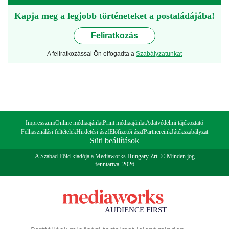
Kapja meg a legjobb történeteket a postaládájába!
Feliratkozás
A feliratkozással Ön elfogadta a
Szabályzatunkat
Impresszum
Online médiaajánlat
Print médiaajánlat
Adatvédelmi tájékoztató
Felhasználási feltételek
Hirdetési ászf
Előfizetői ászf
Partnereink
Játékszabályzat
Süti beállítások
A Szabad Föld kiadója a Mediaworks Hungary Zrt. © Minden jog
fenntartva. 2026