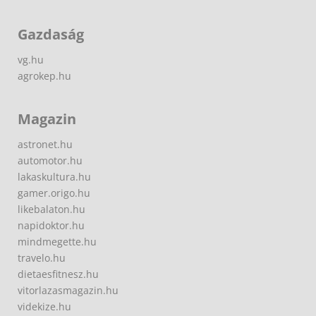
Gazdaság
vg.hu
agrokep.hu
Magazin
astronet.hu
automotor.hu
lakaskultura.hu
gamer.origo.hu
likebalaton.hu
napidoktor.hu
mindmegette.hu
travelo.hu
dietaesfitnesz.hu
vitorlazasmagazin.hu
videkize.hu