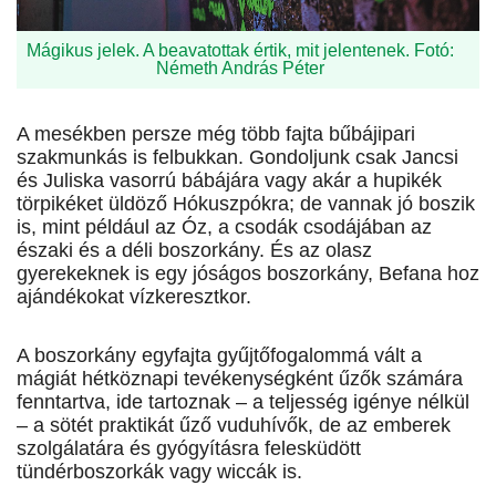
Mágikus jelek. A beavatottak értik, mit jelentenek. Fotó:
Németh András Péter
A mesékben persze még több fajta bűbájipari
szakmunkás is felbukkan. Gondoljunk csak Jancsi
és Juliska vasorrú bábájára vagy akár a hupikék
törpikéket üldöző Hókuszpókra; de vannak jó boszik
is, mint például az Óz, a csodák csodájában az
északi és a déli boszorkány. És az olasz
gyerekeknek is egy jóságos boszorkány, Befana hoz
ajándékokat vízkeresztkor.
A boszorkány egyfajta gyűjtőfogalommá vált a
mágiát hétköznapi tevékenységként űzők számára
fenntartva, ide tartoznak – a teljesség igénye nélkül
– a sötét praktikát űző vuduhívők, de az emberek
szolgálatára és gyógyításra felesküdött
tündérboszorkák vagy wiccák is.