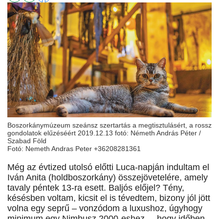
Boszorkánymúzeum szeánsz szertartás a megtisztulásért, a rossz
gondolatok elűzéséért 2019.12.13 fotó: Németh András Péter /
Szabad Föld
Fotó: Nemeth Andras Peter +36208281361
Még az évtized utolsó előtti Luca-napján indultam el
Iván Anita (holdboszorkány) összejövetelére, amely
tavaly péntek 13-ra esett. Baljós előjel? Tény,
késésben voltam, kicsit el is tévedtem, bizony jól jött
volna egy seprű – vonzódom a luxushoz, úgyhogy
minimum egy Nimbusz 2000-eshez –, hogy időben