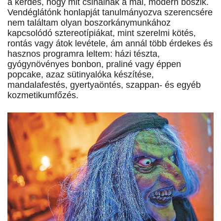
a kérdés, hogy mit csinálnak a mai, modern boszik.
Vendéglátónk honlapját tanulmányozva szerencsére
nem találtam olyan boszorkánymunkához
kapcsolódó sztereotípiákat, mint szerelmi kötés,
rontás vagy átok levétele, ám annál több érdekes és
hasznos programra leltem: házi tészta,
gyógynövényes bonbon, praliné vagy éppen
popcake, azaz sütinyalóka készítése,
mandalafestés, gyertyaöntés, szappan- és egyéb
kozmetikumfőzés.