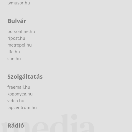
tvmusor.hu
Bulvár
borsonline.hu
ripost.hu
metropol.hu
life.hu
she.hu
Szolgáltatás
freemail.hu
koponyeg.hu
videa.hu
lapcentrum.hu
Rádió