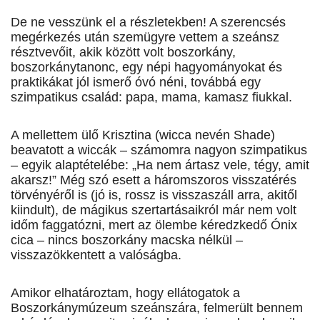
De ne vesszünk el a részletekben! A szerencsés
megérkezés után szemügyre vettem a szeánsz
résztvevőit, akik között volt boszorkány,
boszorkánytanonc, egy népi hagyományokat és
praktikákat jól ismerő óvó néni, továbbá egy
szimpatikus család: papa, mama, kamasz fiukkal.
A mellettem ülő Krisztina (wicca nevén Shade)
beavatott a wiccák – számomra nagyon szimpatikus
– egyik alaptételébe: „Ha nem ártasz vele, tégy, amit
akarsz!” Még szó esett a háromszoros visszatérés
törvényéről is (jó is, rossz is visszaszáll arra, akitől
kiindult), de mágikus szertartásaikról már nem volt
időm faggatózni, mert az ölembe kéredzkedő Ónix
cica – nincs boszorkány macska nélkül –
visszazökkentett a valóságba.
Amikor elhatároztam, hogy ellátogatok a
Boszorkánymúzeum szeánszára, felmerült bennem