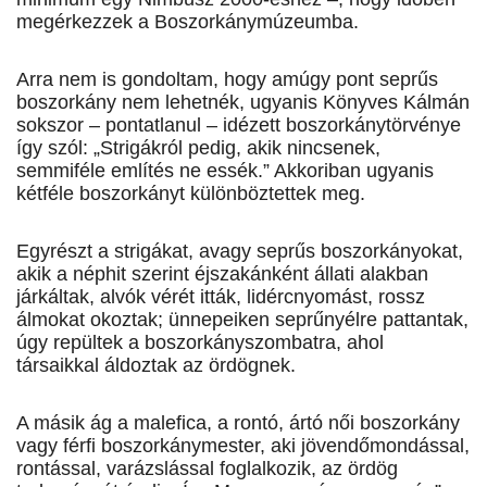
megérkezzek a Boszorkánymúzeumba.
Arra nem is gondoltam, hogy amúgy pont seprűs
boszorkány nem lehetnék, ugyanis Könyves Kálmán
sokszor – pontatlanul – idézett boszorkánytörvénye
így szól: „Strigákról pedig, akik nincsenek,
semmiféle említés ne essék.” Akkoriban ugyanis
kétféle boszorkányt különböztettek meg.
Egyrészt a strigákat, avagy seprűs boszorkányokat,
akik a néphit szerint éjszakánként állati alakban
járkáltak, alvók vérét itták, lidércnyomást, rossz
álmokat okoztak; ünnepeiken seprűnyélre pattantak,
úgy repültek a boszorkányszombatra, ahol
társaikkal áldoztak az ördögnek.
A másik ág a malefica, a rontó, ártó női boszorkány
vagy férfi boszorkánymester, aki jövendőmondással,
rontással, varázslással foglalkozik, az ördög