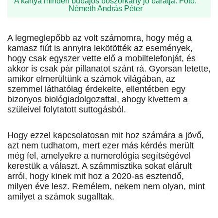
A kártya minden bűbájos boszorkány jó barátja. Fotó:
Németh András Péter
A legmeglepőbb az volt számomra, hogy még a
kamasz fiút is annyira lekötötték az események,
hogy csak egyszer vette elő a mobiltelefonját, és
akkor is csak pár pillanatot szánt rá. Gyorsan letette,
amikor elmerültünk a számok világában, az
szemmel láthatólag érdekelte, ellentétben egy
bizonyos biológiadolgozattal, ahogy kivettem a
szüleivel folytatott suttogásból.
Hogy ezzel kapcsolatosan mit hoz számára a jövő,
azt nem tudhatom, mert ezer más kérdés merült
még fel, amelyekre a numerológia segítségével
kerestük a választ. A számmisztika sokat elárult
arról, hogy kinek mit hoz a 2020-as esztendő,
milyen éve lesz. Remélem, nekem nem olyan, mint
amilyet a számok sugalltak.