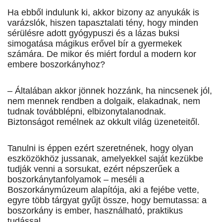
Ha ebből indulunk ki, akkor bizony az anyukák is
varázslók, hiszen tapasztalati tény, hogy minden
sérülésre adott gyógypuszi és a lázas buksi
simogatása mágikus erővel bír a gyermekek
számára. De mikor és miért fordul a modern kor
embere boszorkányhoz?
– Általában akkor jönnek hozzánk, ha nincsenek jól,
nem mennek rendben a dolgaik, elakadnak, nem
tudnak továbblépni, elbizonytalanodnak.
Biztonságot remélnek az okkult világ üzeneteitől.
Tanulni is éppen ezért szeretnének, hogy olyan
eszközökhöz jussanak, amelyekkel saját kezükbe
tudják venni a sorsukat, ezért népszerűek a
boszorkánytanfolyamok – meséli a
Boszorkánymúzeum alapítója, aki a fejébe vette,
egyre több tárgyat gyűjt össze, hogy bemutassa: a
boszorkány is ember, használható, praktikus
tudással.