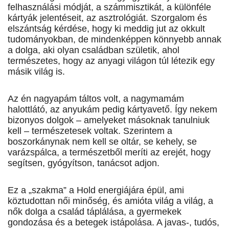
felhasználási módját, a számmisztikát, a különféle
kártyák jelentéseit, az asztrológiát. Szorgalom és
elszántság kérdése, hogy ki meddig jut az okkult
tudományokban, de mindenképpen könnyebb annak
a dolga, aki olyan családban születik, ahol
természetes, hogy az anyagi világon túl létezik egy
másik világ is.
Az én nagyapám táltos volt, a nagymamám
halottlátó, az anyukám pedig kártyavető. Így nekem
bizonyos dolgok – amelyeket másoknak tanulniuk
kell – természetesek voltak. Szerintem a
boszorkánynak nem kell se oltár, se kehely, se
varázspálca, a természetből meríti az erejét, hogy
segítsen, gyógyítson, tanácsot adjon.
Ez a „szakma” a Hold energiájára épül, ami
köztudottan női minőség, és amióta világ a világ, a
nők dolga a család táplálása, a gyermekek
gondozása és a betegek istápolása. A javas-, tudós,