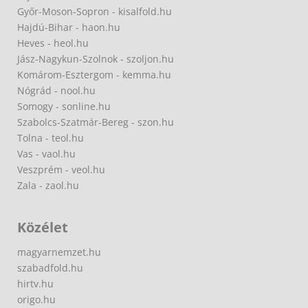
Győr-Moson-Sopron - kisalfold.hu
Hajdú-Bihar - haon.hu
Heves - heol.hu
Jász-Nagykun-Szolnok - szoljon.hu
Komárom-Esztergom - kemma.hu
Nógrád - nool.hu
Somogy - sonline.hu
Szabolcs-Szatmár-Bereg - szon.hu
Tolna - teol.hu
Vas - vaol.hu
Veszprém - veol.hu
Zala - zaol.hu
Közélet
magyarnemzet.hu
szabadfold.hu
hirtv.hu
origo.hu