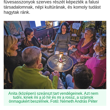
füvesasszonyok szerves részét képezték a falusi
társadalomnak, népi kultúrának, és komoly tudást
hagytak ránk.
Anita (középen) szeánszt tart vendégeinek. Azt nem
tudni, kinek mi a jó hír és mi a rossz, a számok
önmagukért beszélnek. Fotó: Németh András Péter