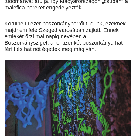
tudományát árulja. Így Magyarországon „csupán” a
malefica pereket engedélyezték.
Körülbelül ezer boszorkányperről tudunk, ezeknek
majdnem fele Szeged városában zajlott. Ennek
emlékét őrzi mai napig nevében a
Boszorkánysziget, ahol tizenkét boszorkányt, hat
férfit és hat nőt égettek meg máglyán.