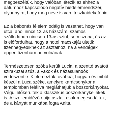
megbeszéltük, hogy valóban létezik az ehhez a
dátumhoz kapcsolódó negatív hiedelemrendszer,
olyannyira, hogy még neve is van: triszkaidekafóbia.
Ez a babonás félelem odáig is vezethet, hogy van
utca, ahol nincs 13-as házszám, számos
szállodában nincsen 13-as szint, sem szoba, és az
is előfordulhat, hogy a hotel macskáját ültetik
tizennegyediknek az asztalhoz, ha a vendégek
éppen tizenhárman volnának.
Természetesen szóba került Lucia, a szentté avatott
szirakuzai szűz, a vakok és házasulandók
védőszentje. Kielemeztük továbbá, hogyan és miből
készül a Luca széke, amelyre karácsonykor a
templomban felállva megláthatjuk a boszorkányokat.
Végül előkerültek a klasszikus boszorkánykellékek
is. A szellemidéző ouija asztalt csak megcsodáltuk,
de a kártyát munkába fogta Anita.