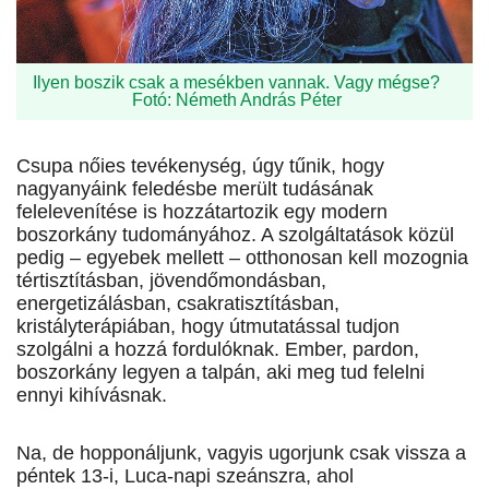
Ilyen boszik csak a mesékben vannak. Vagy mégse?
Fotó: Németh András Péter
Csupa nőies tevékenység, úgy tűnik, hogy
nagyanyáink feledésbe merült tudásának
felelevenítése is hozzátartozik egy modern
boszorkány tudományához. A szolgáltatások közül
pedig – egyebek mellett – otthonosan kell mozognia
tértisztításban, jövendőmondásban,
energetizálásban, csakratisztításban,
kristályterápiában, hogy útmutatással tudjon
szolgálni a hozzá fordulóknak. Ember, pardon,
boszorkány legyen a talpán, aki meg tud felelni
ennyi kihívásnak.
Na, de hopponáljunk, vagyis ugorjunk csak vissza a
péntek 13-i, Luca-napi szeánszra, ahol