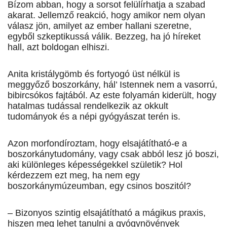
Bízom abban, hogy a sorsot felülírhatja a szabad
akarat. Jellemző reakció, hogy amikor nem olyan
válasz jön, amilyet az ember hallani szeretne,
egyből szkeptikussá válik. Bezzeg, ha jó híreket
hall, azt boldogan elhiszi.
Anita kristálygömb és fortyogó üst nélkül is
meggyőző boszorkány, hál’ Istennek nem a vasorrú,
bibircsókos fajtából. Az este folyamán kiderült, hogy
hatalmas tudással rendelkezik az okkult
tudományok és a népi gyógyászat terén is.
Azon morfondíroztam, hogy elsajátítható-e a
boszorkánytudomány, vagy csak abból lesz jó boszi,
aki különleges képességekkel születik? Hol
kérdezzem ezt meg, ha nem egy
boszorkánymúzeumban, egy csinos boszitól?
– Bizonyos szintig elsajátítható a mágikus praxis,
hiszen meg lehet tanulni a gyógynövények