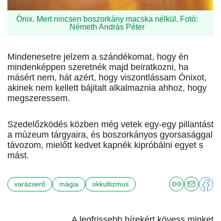
Ónix. Mert nincsen boszorkány macska nélkül. Fotó:
Németh András Péter
Mindenesetre jelzem a szándékomat, hogy én
mindenképpen szeretnék majd beiratkozni, ha
másért nem, hát azért, hogy viszontlássam Ónixot,
akinek nem kellett bájitalt alkalmaznia ahhoz, hogy
megszeressem.
Szedelőzködés közben még vetek egy-egy pillantást
a múzeum tárgyaira, és boszorkányos gyorsasággal
távozom, mielőtt kedvet kapnék kipróbálni egyet s
mást.
varázserő
mágia
okkultizmus
A legfrissebb hírekért kövess minket