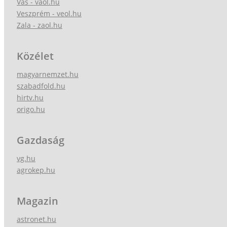
Vas - vaol.hu
Veszprém - veol.hu
Zala - zaol.hu
Közélet
magyarnemzet.hu
szabadfold.hu
hirtv.hu
origo.hu
Gazdaság
vg.hu
agrokep.hu
Magazin
astronet.hu