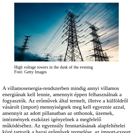
High voltage towers in the dusk of the evening
Fotó: Getty Images
A villamosenergia-rendszerben mindig annyi villamos
energiának kell lennie, amennyit éppen felhasználnak a
fogyasztók. Az erőművek által termelt, illetve a külföldről
vásárolt (import) mennyiségnek meg kell egyeznie azzal,
amennyit az adott pillanatban az otthonok, üzemek,
intézmények eszközei igényelnek a megfelelő
működéséhez. Az egyensúly fenntartásának alapfeltételei
közé tartozik a hazai erőművek termelése, az import-export