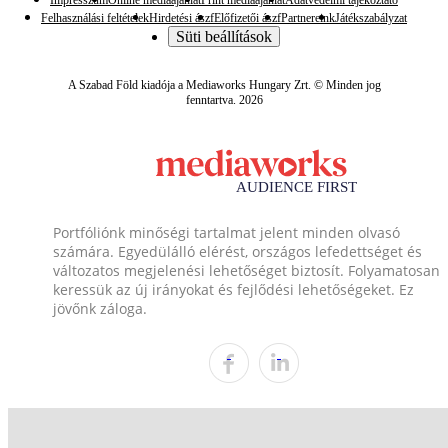
Felhasználási feltételek
Hirdetési ászf
Előfizetői ászf
Partnereink
Játékszabályzat
Süti beállítások
A Szabad Föld kiadója a Mediaworks Hungary Zrt. © Minden jog
fenntartva. 2026
Portfóliónk minőségi tartalmat jelent minden olvasó
számára. Egyedülálló elérést, országos lefedettséget és
változatos megjelenési lehetőséget biztosít. Folyamatosan
keressük az új irányokat és fejlődési lehetőségeket. Ez
jövőnk záloga.