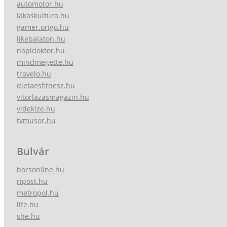
automotor.hu
lakaskultura.hu
gamer.origo.hu
likebalaton.hu
napidoktor.hu
mindmegette.hu
travelo.hu
dietaesfitnesz.hu
vitorlazasmagazin.hu
videkize.hu
tvmusor.hu
Bulvár
borsonline.hu
ripost.hu
metropol.hu
life.hu
she.hu