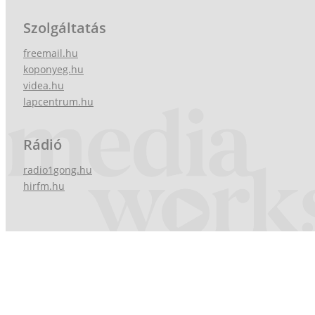
Szolgáltatás
freemail.hu
koponyeg.hu
videa.hu
lapcentrum.hu
Rádió
radio1gong.hu
hirfm.hu