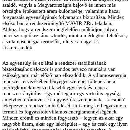
szaldó, vagyis a Magyarországra bejövő és innen más
országba értékesített áram különbsége, valamint a hazai
fogyasztás egyensúlyának folyamatos biztosítása. Mindez
elsősorban a rendszerirányító MAVIR ZRt. feladata.
Ahhoz, hogy a rendszer megfelelően működjön, olyan
piaci szereplőkre támaszkodik, mint a mérlegkör-felelősök,
a villamosenergia-termelők, illetve a nagy- és
kiskereskedők.
Az egyensúly és ez által a rendszer stabilitásának
biztosításához először is gondos tervező munkára van
szükség, ami már előző nap elkezdődik. A villamosenergia
rendszer tervezésében lényeges szerepet töltenek be a
mérlegkörnek nevezett kisebb egységek és maga a
rendszerirányító is. Egy mérlegkör egy virtuális egység,
amelyben erőművek és fogyasztók szerepelnek, „kicsiben”
leképezve a rendszer működését, itt is meg kell egyeznie a
termelt és fogyasztott villamos energiamennyiségének.
Minden erőmű és minden fogyasztó – legyen az akár egy
nagyobb üzem, akár egy lakóépület – egy és csak egy ilyen