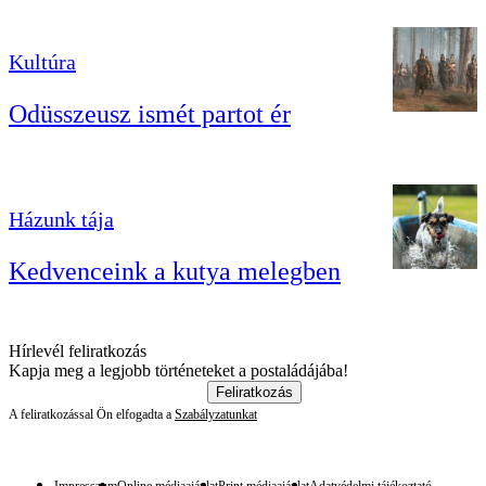
Kultúra
Odüsszeusz ismét partot ér
Házunk tája
Kedvenceink a kutya melegben
Hírlevél feliratkozás
Kapja meg a legjobb történeteket a postaládájába!
Feliratkozás
A feliratkozással Ön elfogadta a
Szabályzatunkat
Impresszum
Online médiaajánlat
Print médiaajánlat
Adatvédelmi tájékoztató