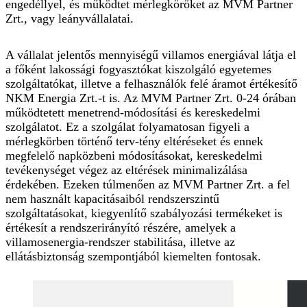
engedéllyel, és működtet mérlegköröket az MVM Partner
Zrt., vagy leányvállalatai.
A vállalat jelentős mennyiségű villamos energiával látja el
a főként lakossági fogyasztókat kiszolgáló egyetemes
szolgáltatókat, illetve a felhasználók felé áramot értékesítő
NKM Energia Zrt.-t is. Az MVM Partner Zrt. 0-24 órában
működtetett menetrend-módosítási és kereskedelmi
szolgálatot. Ez a szolgálat folyamatosan figyeli a
mérlegkörben történő terv-tény eltéréseket és ennek
megfelelő napközbeni módosításokat, kereskedelmi
tevékenységet végez az eltérések minimalizálása
érdekében. Ezeken túlmenően az MVM Partner Zrt. a fel
nem használt kapacitásaiból rendszerszintű
szolgáltatásokat, kiegyenlítő szabályozási termékeket is
értékesít a rendszerirányító részére, amelyek a
villamosenergia-rendszer stabilitása, illetve az
ellátásbiztonság szempontjából kiemelten fontosak.