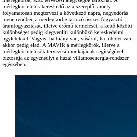
mérlegkörbe, azaz tervezési alegységbe tartozhat. A
mérlegkörfelelős-kereskedő az a szereplő, amely
folyamatosan megtervezi a következő napra, negyedórás
menetrendben a mérlegkörbe tartozó összes fogyasztó
áramfogyasztását, illetve erőmű termelését, a kettő közötti
különbséget pedig kiegyenlíti különböző kereskedelmi
ügyletekkel. Vagyis, ha hiány van, vásárol, ha többlet van,
akkor pedig elad. A MAVIR a mérlegkörök, illetve a
mérlegkörfelelősök tervezési munkájának segítségével
biztosítja az egyensúlyt a hazai villamosenergia-rendszer
egészében.