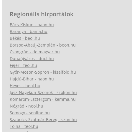
Regionális hírportálok
Bács-Kiskun - baon.hu
Baranya - bama.hu
Békés - beol.hu
Borsod-Abaúj-Zemplén - boon.hu
Csongrád - delmagyar.hu
Dunaújváros - duol.hu
Fejér - feol.hu
Győr-Moson-Sopron - kisalfold.hu
Hajdú-Bihar - haon.hu
Heves - heol.hu
Jász-Nagykun-Szolnok - szoljon.hu
Komárom-Esztergom - kemma.hu
Nógrád - nool.hu
Somogy - sonline.hu
Szabolcs-Szatmár-Bereg - szon.hu
Tolna - teol.hu