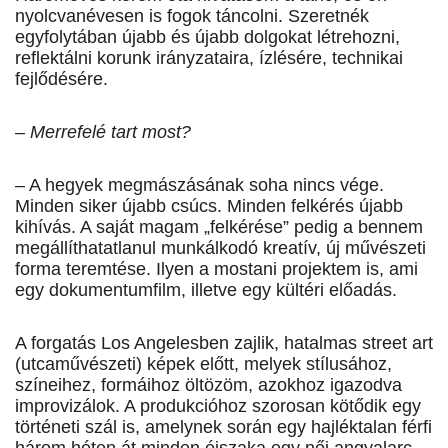
nyolcvanévesen is fogok táncolni. Szeretnék
egyfolytában újabb és újabb dolgokat létrehozni,
reflektálni korunk irányzataira, ízlésére, technikai
fejlődésére.
– Merrefelé tart most?
– A hegyek megmászásának soha nincs vége.
Minden siker újabb csúcs. Minden felkérés újabb
kihívás. A saját magam „felkérése” pedig a bennem
megállíthatatlanul munkálkodó kreatív, új művészeti
forma teremtése. Ilyen a mostani projektem is, ami
egy dokumentumfilm, illetve egy kültéri előadás.
A forgatás Los Angelesben zajlik, hatalmas street art
(utcaművészeti) képek előtt, melyek stílusához,
színeihez, formáihoz öltözöm, azokhoz igazodva
improvizálok. A produk­cióhoz szorosan kötődik egy
történeti szál is, amelynek során egy hajléktalan férfi