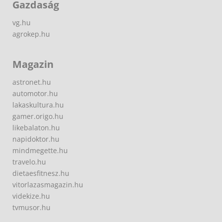
Gazdaság
vg.hu
agrokep.hu
Magazin
astronet.hu
automotor.hu
lakaskultura.hu
gamer.origo.hu
likebalaton.hu
napidoktor.hu
mindmegette.hu
travelo.hu
dietaesfitnesz.hu
vitorlazasmagazin.hu
videkize.hu
tvmusor.hu