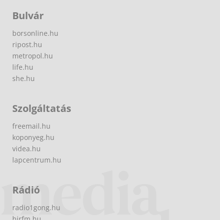
Bulvár
borsonline.hu
ripost.hu
metropol.hu
life.hu
she.hu
Szolgáltatás
freemail.hu
koponyeg.hu
videa.hu
lapcentrum.hu
Rádió
radio1gong.hu
hirfm.hu