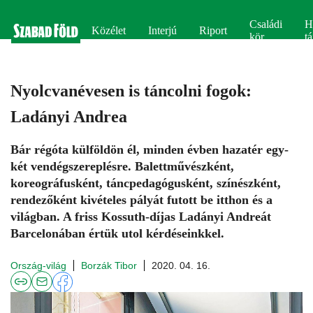
Családi
H
Közélet
Interjú
Riport
kör
tá
Nyolcvanévesen is táncolni fogok:
Ladányi Andrea
Bár régóta külföldön él, minden évben hazatér egy-
két vendégszereplésre. Balettművészként,
koreográfusként, táncpedagógusként, színészként,
rendezőként kivételes pályát futott be itthon és a
világban. A friss Kossuth-díjas Ladányi Andreát
Barcelonában értük utol kérdéseinkkel.
Ország-világ
Borzák Tibor
2020. 04. 16.