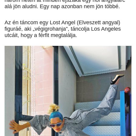
három héten át minden éjszaka egy női angyalarc
alá jön aludni. Egy nap azonban nem jön többé.
Az én táncom egy Lost Angel (Elveszett angyal)
figuráé, aki „végigrohanja”, táncolja Los Angeles
utcáit, hogy a férfit megtalálja.