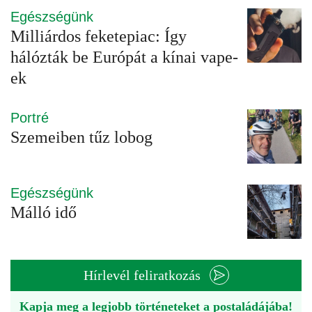
Egészségünk
Milliárdos feketepiac: Így
hálózták be Európát a kínai vape-
ek
Portré
Szemeiben tűz lobog
Egészségünk
Málló idő
Hírlevél feliratkozás
Kapja meg a legjobb történeteket a postaládájába!