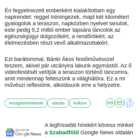
Én fegyelmezett emberként kialakítottam egy
napirendet: reggel tréningezek, majd két kilométert
gyalogolok a teraszon, napközben nyelvet tanulok,
este pedig 5,2 millió ember tapsára táncolok az
egészségügyi dolgozókért, a rendőrökért, az
élelmezésben részt vevő alkalmazottakért.
Ezt barátommal, Bánki Ákos festőművésszel
teszem, akivel pár utcányira lakunk egymástól. Az ő
videofestését vetítjük a teraszon történő táncomra,
amit mindennap felteszünk a világhálóra. Ez a mi
művészi reflexiónk, alkotásunk erre a helyzetre.
mozgásművészet
utazás
kultúra
A legfrissebb hírekért kövess minket
a
Szabadföld
Google News oldalán