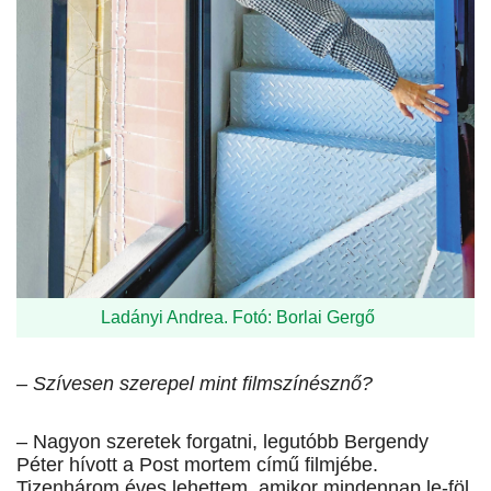
Ladányi Andrea. Fotó: Borlai Gergő
– Szívesen szerepel mint filmszínésznő?
– Nagyon szeretek forgatni, legutóbb Bergendy
Péter hívott a Post mortem című filmjébe.
Tizenhárom éves lehettem, amikor mindennap le-föl