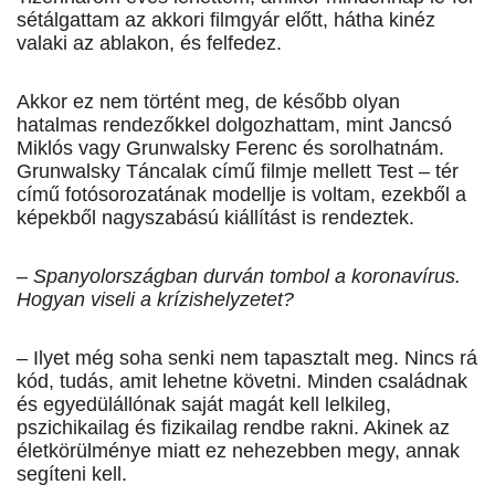
sétálgattam az akkori filmgyár előtt, hátha kinéz
valaki az ablakon, és felfedez.
Akkor ez nem történt meg, de később olyan
hatalmas rendezőkkel dolgozhattam, mint Jancsó
Miklós vagy Grunwalsky Ferenc és sorolhatnám.
Grun­walsky Táncalak című filmje mellett Test – tér
című fotósorozatának modellje is voltam, ezekből a
képekből nagyszabású kiállítást is rendeztek.
– Spanyolországban durván tombol a koronavírus.
Hogyan viseli a krízishelyzetet?
– Ilyet még soha senki nem tapasztalt meg. Nincs rá
kód, tudás, amit lehetne követni. Minden családnak
és egyedülállónak saját magát kell lelkileg,
pszichikai­lag és fizikailag rendbe rakni. Akinek az
életkörülménye miatt ez nehezebben megy, annak
segíteni kell.