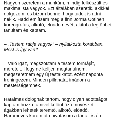
Nagyon szeretem a munkám, mindig felkészült és
maximalista vagyok. Ezt általában szeretik, akikkel
dolgozom, és bízom benne, hogy tudok is adni
nekik. Hadd említsem meg a finn Jorma Uotinen
koreográfus, alkotó, előadó nevét, akitől a legtöbbet
tanultam és kaptam.
– „Testem rabja vagyok” – nyilatkozta korábban.
Most is így van?
– Való igaz, megszoktam a testem formáját,
méreteit. Hogy ne kelljen megtanulnom,
megszeretnem egy új testalkatot, ezért naponta
tréningezem. Minden pillanatát imádom a
mesterségemnek.
Hatalmas dolognak tartom, hogy olyan adottságot
kaptam hozzá, amivel különböző művészeti
ágakban lehetek teremtő, alkotó, előadó.
Hároméves korom óta hivatásom a tánc, és én