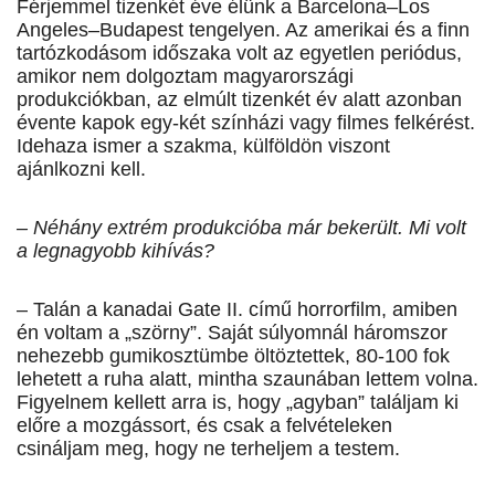
Férjemmel tizenkét éve élünk a Barcelona–Los
Angeles–Budapest tengelyen. Az amerikai és a finn
tartózkodásom időszaka volt az egyetlen periódus,
amikor nem dolgoztam magyarországi
produkciókban, az elmúlt tizenkét év alatt azonban
évente kapok egy-két színházi vagy filmes felkérést.
Idehaza ismer a szakma, külföldön viszont
ajánlkozni kell.
– Néhány extrém produkcióba már bekerült. Mi volt
a legnagyobb kihívás?
– Talán a kanadai Gate II. című horrorfilm, amiben
én voltam a „szörny”. Saját súlyomnál háromszor
nehezebb gumikosztümbe öltöztettek, 80-100 fok
lehetett a ruha alatt, mintha szaunában lettem volna.
Figyelnem kellett arra is, hogy „agyban” találjam ki
előre a mozgássort, és csak a felvételeken
csináljam meg, hogy ne terheljem a testem.