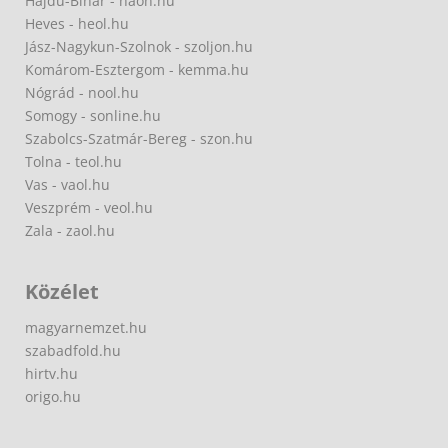
Hajdú-Bihar - haon.hu
Heves - heol.hu
Jász-Nagykun-Szolnok - szoljon.hu
Komárom-Esztergom - kemma.hu
Nógrád - nool.hu
Somogy - sonline.hu
Szabolcs-Szatmár-Bereg - szon.hu
Tolna - teol.hu
Vas - vaol.hu
Veszprém - veol.hu
Zala - zaol.hu
Közélet
magyarnemzet.hu
szabadfold.hu
hirtv.hu
origo.hu