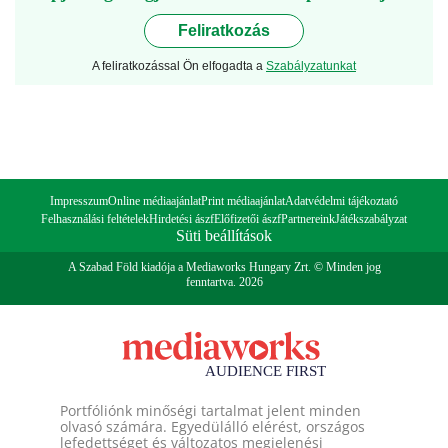
Feliratkozás
A feliratkozással Ön elfogadta a
Szabályzatunkat
Impresszum
Online médiaajánlat
Print médiaajánlat
Adatvédelmi tájékoztató
Felhasználási feltételek
Hirdetési ászf
Előfizetői ászf
Partnereink
Játékszabályzat
Süti beállítások
A Szabad Föld kiadója a Mediaworks Hungary Zrt. © Minden jog
fenntartva. 2026
Portfóliónk minőségi tartalmat jelent minden
olvasó számára. Egyedülálló elérést, országos
lefedettséget és változatos megjelenési