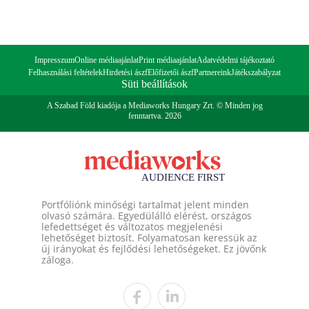
Impresszum
Online médiaajánlat
Print médiaajánlat
Adatvédelmi tájékoztató
Felhasználási feltételek
Hirdetési ászf
Előfizetői ászf
Partnereink
Játékszabályzat
Süti beállítások
A Szabad Föld kiadója a Mediaworks Hungary Zrt. © Minden jog
fenntartva. 2026
Portfóliónk minőségi tartalmat jelent minden
olvasó számára. Egyedülálló elérést, országos
lefedettséget és változatos megjelenési
lehetőséget biztosít. Folyamatosan keressük az
új irányokat és fejlődési lehetőségeket. Ez jövőnk
záloga.