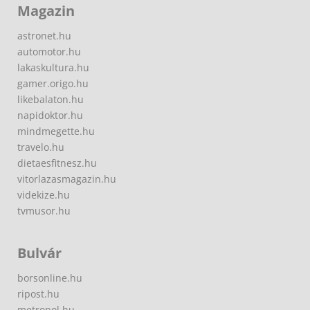
Magazin
astronet.hu
automotor.hu
lakaskultura.hu
gamer.origo.hu
likebalaton.hu
napidoktor.hu
mindmegette.hu
travelo.hu
dietaesfitnesz.hu
vitorlazasmagazin.hu
videkize.hu
tvmusor.hu
Bulvár
borsonline.hu
ripost.hu
metropol.hu