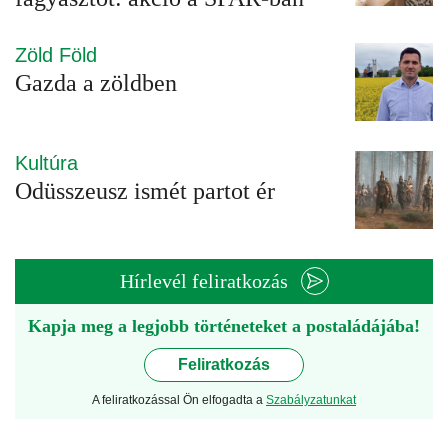
Zöld Föld
Gazda a zöldben
Kultúra
Odüsszeusz ismét partot ér
Hírlevél feliratkozás
Kapja meg a legjobb történeteket a postaládájába!
Feliratkozás
A feliratkozással Ön elfogadta a
Szabályzatunkat