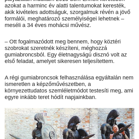
azokat a harminc év alatti talen­tu­mokat keresték,
akik kivételes adottságuk, szorgalmuk révén a jövő
formálói, meghatározó személyiségei lehetnek –
meséli a 34 éves mohácsi művész.
– Ott fogalmazódott meg bennem, hogy köztéri
szobrokat szeretnék készíteni, méghozzá
gumiabroncsból. Egy életnagyságú disznó volt az
első feladat, amelyet sikeresen teljesítettem.
A régi gumiabroncsok felhasználása egyáltalán nem
ismeretlen a képzőművészetben, a
környezettudatos szemléletmódot testesíti meg, ami
egyre inkább teret hódít nap­jainkban.