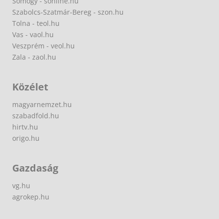
Somogy - sonline.hu
Szabolcs-Szatmár-Bereg - szon.hu
Tolna - teol.hu
Vas - vaol.hu
Veszprém - veol.hu
Zala - zaol.hu
Közélet
magyarnemzet.hu
szabadfold.hu
hirtv.hu
origo.hu
Gazdaság
vg.hu
agrokep.hu