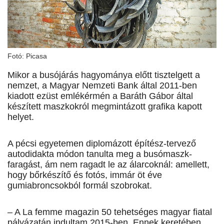
Fotó: Picasa
Mikor a busójárás hagyománya előtt tisztelgett a
nemzet, a Magyar Nemzeti Bank által 2011-ben
kiadott ezüst emlékérmén a Baráth Gábor által
készített maszkokról megmintázott grafika kapott
helyet.
A pécsi egyetemen diplomázott építész-tervező
autodidakta módon tanulta meg a busó­maszk­
faragást, ám nem ragadt le az álarcoknál: amellett,
hogy bőrkészítő és fotós, immár öt éve
gumiabroncsokból formál szobrokat.
– A La femme magazin 50 tehetséges magyar fiatal
pályázatán indultam 2015-ben. Ennek keretében