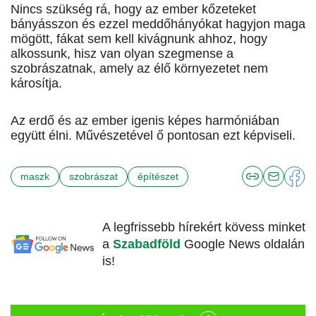
Nincs szükség rá, hogy az ember kőzeteket
bányásszon és ezzel meddőhányókat hagyjon maga
mögött, fákat sem kell kivágnunk ahhoz, hogy
alkossunk, hisz van olyan szegmense a
szobrászatnak, amely az élő környezetet nem
károsítja.
Az erdő és az ember igenis képes harmóniában
együtt élni. Művészetével ő pontosan ezt képviseli.
maszk
szobrászat
építészet
A legfrissebb hírekért kövess minket
a
Szabadföld
Google News oldalán
is!