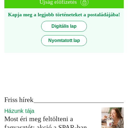
Újság előfizetés
Kapja meg a legjobb történeteket a postaládájába!
Digitális lap
Nyomtatott lap
Friss hírek
Házunk tája
Most éri meg feltölteni a
fagyasztót: akció a SPAR-ban