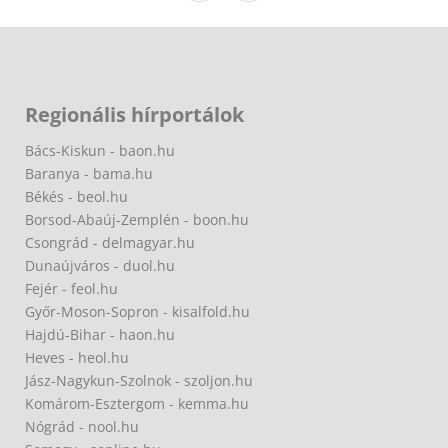
Regionális hírportálok
Bács-Kiskun - baon.hu
Baranya - bama.hu
Békés - beol.hu
Borsod-Abaúj-Zemplén - boon.hu
Csongrád - delmagyar.hu
Dunaújváros - duol.hu
Fejér - feol.hu
Győr-Moson-Sopron - kisalfold.hu
Hajdú-Bihar - haon.hu
Heves - heol.hu
Jász-Nagykun-Szolnok - szoljon.hu
Komárom-Esztergom - kemma.hu
Nógrád - nool.hu