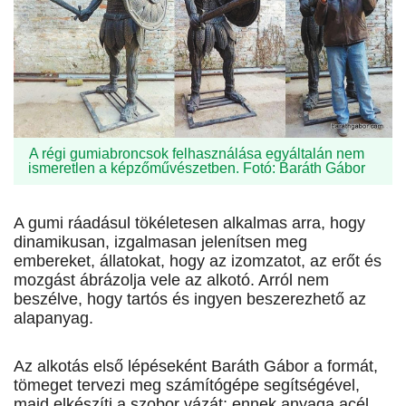
A régi gumiabroncsok felhasználása egyáltalán nem
ismeretlen a képzőművészetben. Fotó: Baráth Gábor
A gumi ráadásul tökéletesen alkalmas arra, hogy
dinamikusan, izgalmasan jelenítsen meg
embereket, állatokat, hogy az izomzatot, az erőt és
mozgást ábrázolja vele az alkotó. Arról nem
beszélve, hogy tartós és ingyen beszerezhető az
alapanyag.
Az alkotás első lépéseként Baráth Gábor a formát,
tömeget tervezi meg számítógépe segítségével,
majd elkészíti a szobor vázát; ennek anyaga acél