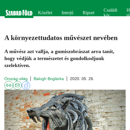
Családi
H
Közélet
Interjú
Riport
kör
tá
A környezettudatos művészet nevében
A művész azt vallja, a gumiszobrászat arra tanít,
hogy védjük a természetet és gondolkodjunk
szelektíven.
Ország-világ
Balogh Boglárka
2020. 05. 26.