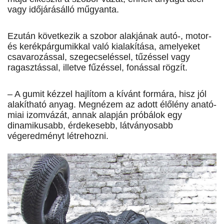
vagy időjárásálló műgyanta.
Ezután következik a szobor alakjának autó-, motor-
és kerékpárgumikkal való kialakítása, amelyeket
csavarozással, szegecseléssel, tűzéssel vagy
ragasztással, illetve fűzéssel, fonással rögzít.
– A gumit kézzel hajlítom a kívánt formára, hisz jól
alakítható anyag. Megnézem az adott élőlény anató­
miai izomvázát, annak alapján próbálok egy
dinamikusabb, érdekesebb, látványosabb
végeredményt létrehozni.