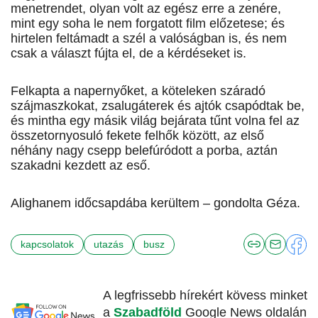
menetrendet, olyan volt az egész erre a zenére,
mint egy soha le nem forgatott film előzetese; és
hirtelen feltámadt a szél a valóságban is, és nem
csak a választ fújta el, de a kérdéseket is.
Felkapta a napernyőket, a köteleken száradó
szájmaszkokat, zsalugáterek és ajtók csapódtak be,
és mintha egy másik világ bejárata tűnt volna fel az
összetornyosuló fekete felhők között, az első
néhány nagy csepp belefúródott a porba, aztán
szakadni kezdett az eső.
Alighanem időcsapdába kerültem – gondolta Géza.
kapcsolatok
utazás
busz
A legfrissebb hírekért kövess minket
a
Szabadföld
Google News oldalán