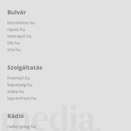
Bulvár
borsonline.hu
ripost.hu
metropol.hu
life.hu
she.hu
Szolgáltatás
freemail.hu
koponyeg.hu
videa.hu
lapcentrum.hu
Rádió
radio1gong.hu