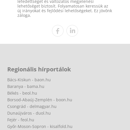
lefedettséget és változatos megjelenési
lehetőséget biztosít. Folyamatosan keressük az
új irányokat és fejlődési lehetőségeket. Ez jövőnk
záloga.
Regionális hírportálok
Bács-Kiskun - baon.hu
Baranya - bama.hu
Békés - beol.hu
Borsod-Abaúj-Zemplén - boon.hu
Csongrád - delmagyar.hu
Dunaújváros - duol.hu
Fejér - feol.hu
Győr-Moson-Sopron - kisalfold.hu