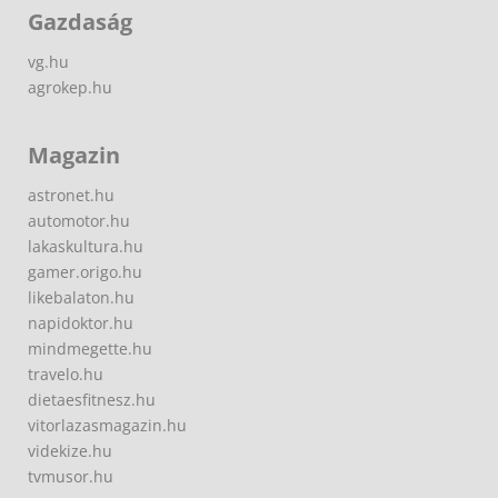
Gazdaság
vg.hu
agrokep.hu
Magazin
astronet.hu
automotor.hu
lakaskultura.hu
gamer.origo.hu
likebalaton.hu
napidoktor.hu
mindmegette.hu
travelo.hu
dietaesfitnesz.hu
vitorlazasmagazin.hu
videkize.hu
tvmusor.hu