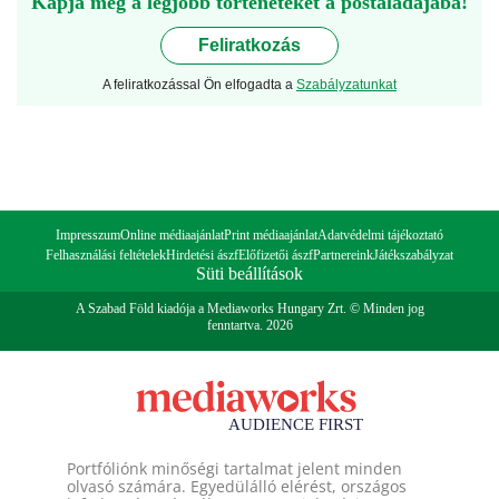
Kapja meg a legjobb történeteket a postaládájába!
Feliratkozás
A feliratkozással Ön elfogadta a
Szabályzatunkat
Impresszum
Online médiaajánlat
Print médiaajánlat
Adatvédelmi tájékoztató
Felhasználási feltételek
Hirdetési ászf
Előfizetői ászf
Partnereink
Játékszabályzat
Süti beállítások
A Szabad Föld kiadója a Mediaworks Hungary Zrt. © Minden jog
fenntartva. 2026
Portfóliónk minőségi tartalmat jelent minden
olvasó számára. Egyedülálló elérést, országos