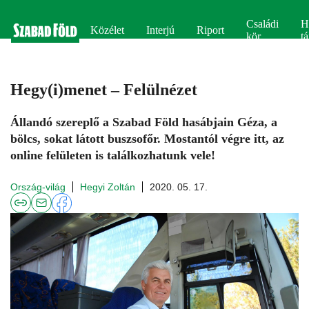
Családi
H
Közélet
Interjú
Riport
kör
tá
Hegy(i)menet – Felülnézet
Állandó szereplő a Szabad Föld hasábjain Géza, a
bölcs, sokat látott buszsofőr. Mostantól végre itt, az
online felületen is találkozhatunk vele!
Ország-világ
Hegyi Zoltán
2020. 05. 17.