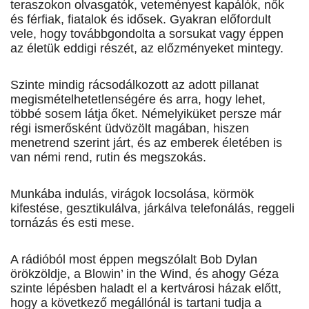
teraszokon olvasgatók, veteményest kapálók, nők
és férfiak, fiatalok és idősek. Gyakran előfordult
vele, hogy továbbgondolta a sorsukat vagy ép­pen
az életük eddigi részét, az előzményeket mintegy.
Szinte mindig rácsodálkozott az adott pillanat
megismételhetetlenségére és arra, hogy lehet,
többé sosem látja őket. Némelyiküket persze már
régi ismerősként üdvözölt magában, hiszen
menetrend szerint járt, és az emberek életében is
van némi rend, rutin és megszokás.
Munkába indulás, virágok locsolása, körmök
kifestése, gesztikulálva, járkálva telefonálás, reggeli
tornázás és esti mese.
A rádióból most éppen megszólalt Bob Dylan
örökzöldje, a Blowin’ in the Wind, és ahogy Géza
szinte lépésben haladt el a kertvárosi házak előtt,
hogy a következő megállónál is tartani tudja a