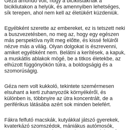
Géza amondó volt, hogy a biciklistáknak a
bicikliutakon a helyük, és amennyiben lehetséges,
sík terepen, ahol nem kell az életükért küzde­niük.
Egyébként szerette az embereket, ez is tetszett neki
a buszvezetésben, no meg az, hogy egy egészen
más perspektíva nyílt meg előtte, és kissé felülről
nézve más a világ. Olyan dolgokat is észrevenni,
amiket egyébként nem. Belátni a kerítések, a kapuk,
a muskátlis ablakok mögé, be a titkos életekbe, az
elhúzott függönyökön túlra, a boldogságig és a
szomorúságig.
Géza nem volt kukkoló, tekintete szemérmesen
elsuhant a kerti zuhanyozók környékéről, és
különben is, többnyire az útra koncentrált, de a
periférikus látásába azért sok minden belefért.
Fákra felfutó macskák, kutyákkal játszó gyerekek,
kvaterkázó szomszédok, má­niá­kus autómosók,