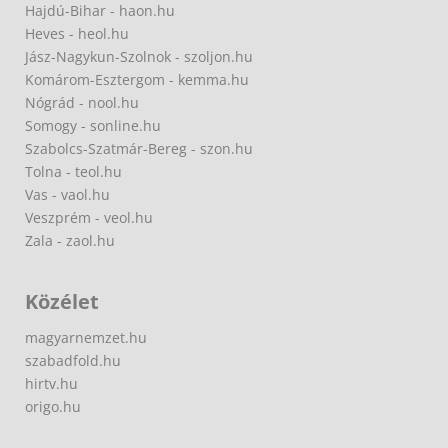
Hajdú-Bihar - haon.hu
Heves - heol.hu
Jász-Nagykun-Szolnok - szoljon.hu
Komárom-Esztergom - kemma.hu
Nógrád - nool.hu
Somogy - sonline.hu
Szabolcs-Szatmár-Bereg - szon.hu
Tolna - teol.hu
Vas - vaol.hu
Veszprém - veol.hu
Zala - zaol.hu
Közélet
magyarnemzet.hu
szabadfold.hu
hirtv.hu
origo.hu