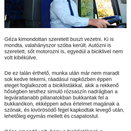
Géza kimondottan szeretett buszt vezetni. Ki is
mondta, valahányszor szóba került. Autózni is
szeretett, sőt motorozni is, egyedül a biciklivel nem
volt kibékülve.
De ez talán érthető, munka után már nem maradt
sok kedve tekerni, ráadásul napközben éppen
eleget foglalkozott a biciklistákkal, akik a rekkenő
hőségben testhez simuló rózsaszín nadrágban a
legváratlanabb pillanatokban bukkantak fel a
bukkanókon, ekképpen adva értelmet magának a
szónak, és kivörösödő fejjel kapkodtak levegő után,
lehetőleg egymás mellett és csapatostul.