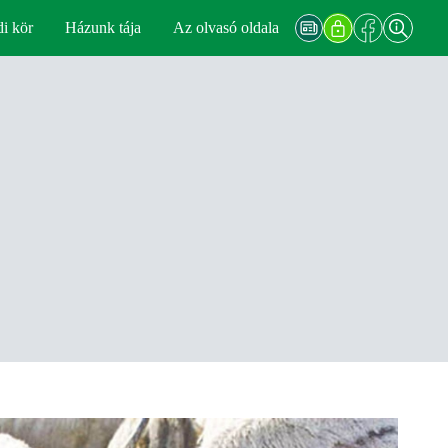
di kör
Házunk tája
Az olvasó oldala