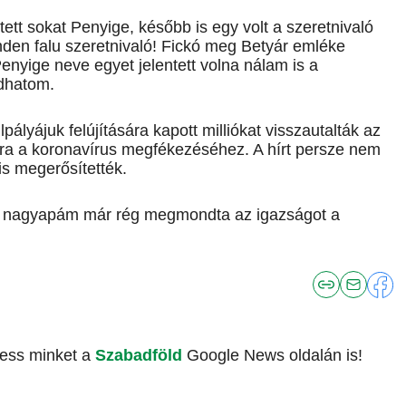
t sokat Penyige, később is egy volt a szeretnivaló
nden falu szeretnivaló! Fickó meg Betyár emléke
nyige neve egyet jelentett volna nálam is a
ndhatom.
pályájuk felújítására kapott milliókat visszautalták az
ra a koronavírus megfékezéséhez. A hírt persze nem
is megerősítették.
sz nagyapám már rég megmondta az igazságot a
vess minket a
Szabadföld
Google News oldalán is!