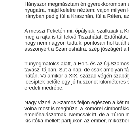
Hányszor megmásztam én gyerekkoromban azt
nyugatra, majd keletre néztem: vajon milyen l
irányban pedig túl a Krasznán, túl a Réten, 
A messzi Feketén mi, ópályiak, szalkaiak a K
meg a rajta is túl fekvő Tiszahátat, Erdőháta
hogy nem nagyon tudtuk, pontosan hol találha
asszonyért a Szamoshátra, szép jószágért a 
Tunyogmatolcs alatt, a Holt- és az Új-Szamos
tavaszi tájban. Süt a nap, de csak amolyan 
hátán. Valamikor a XIX. század végén szabály
lecsíptek belőle egy jó huszonöt kilométeres 
eredeti medrébe.
Nagy víznél a Szamos feljön egészen a két med
volna most is meghúzni a kömörei cimborákkal
emelőhalászatnak. Nemcsak itt, de a Túron me
kis itóka mellett partjukon az ember, miközbe