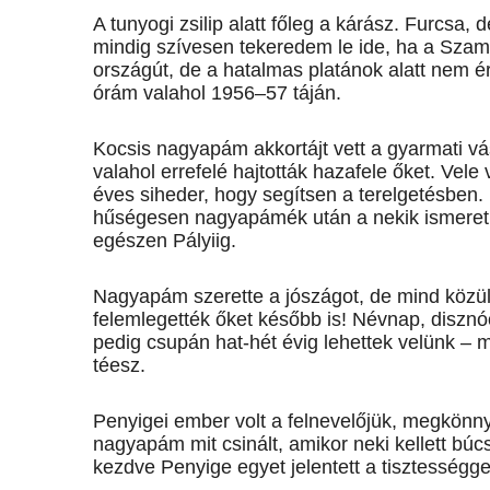
A tunyogi zsilip alatt főleg a kárász. Furcsa
mindig szívesen tekeredem le ide, ha a Szam
országút, de a hatalmas platánok alatt nem érz
órám valahol 1956–57 táján.
Kocsis nagyapám akkortájt vett a gyarmati vá
valahol errefelé hajtották hazafele őket. Vele 
éves siheder, hogy segítsen a terelgetésben.
hűségesen nagyapámék után a nekik ismeretle
egészen Pályiig.
Nagyapám szerette a jószágot, de mind közül
felemlegették őket később is! Névnap, disznó
pedig csupán hat-hét évig lehettek velünk – m
téesz.
Penyigei ember volt a felnevelőjük, megkönny
nagyapám mit csinált, amikor neki kellett búc
kezdve Penyige egyet jelentett a tisztességgel