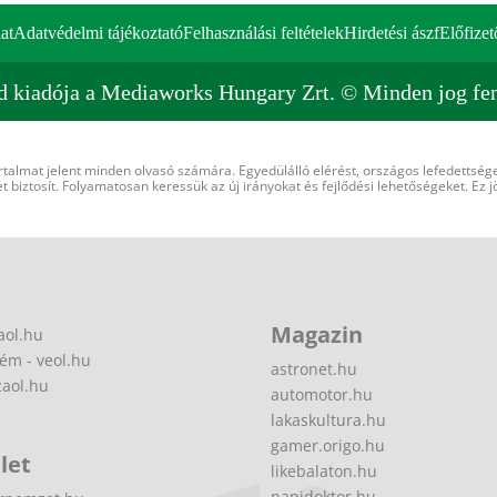
at
Adatvédelmi tájékoztató
Felhasználási feltételek
Hirdetési ászf
Előfizet
d kiadója a Mediaworks Hungary Zrt. © Minden jog fen
rtalmat jelent minden olvasó számára. Egyedülálló elérést, országos lefedettsége
 biztosít. Folyamatosan keressük az új irányokat és fejlődési lehetőségeket. Ez j
Magazin
aol.hu
ém - veol.hu
astronet.hu
zaol.hu
automotor.hu
lakaskultura.hu
gamer.origo.hu
let
likebalaton.hu
napidoktor.hu