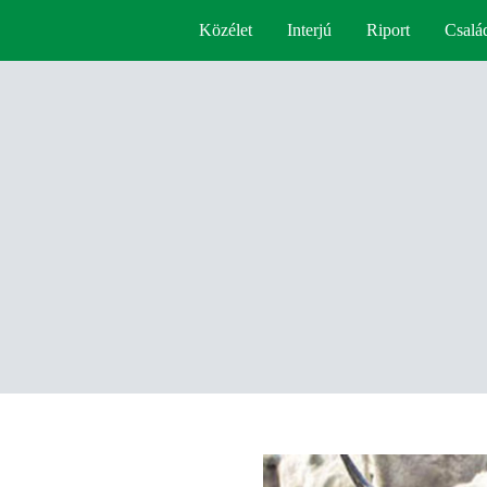
Közélet
Interjú
Riport
Csalá