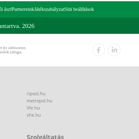
ői ászf
Partnereink
Játékszabályzat
Süti beállítások
ntartva. 2026
t és változatos
övőnk záloga.
ripost.hu
metropol.hu
life.hu
she.hu
Szolgáltatás