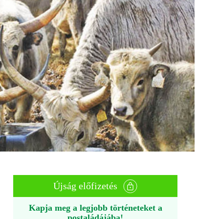
Újság előfizetés
Kapja meg a legjobb történeteket a
postaládájába!