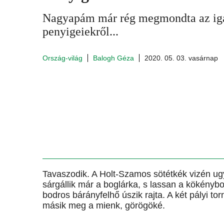
Nagyapám már rég megmondta az iga
penyigeiekről...
Ország-világ
Balogh Géza
2020. 05. 03. vasárnap
Tavaszodik. A Holt-Szamos sötétkék vizén ug
sárgállik már a boglárka, s lassan a kökénybo
bodros bárányfelhő úszik rajta. A két pályi t
másik meg a mienk, görögöké.