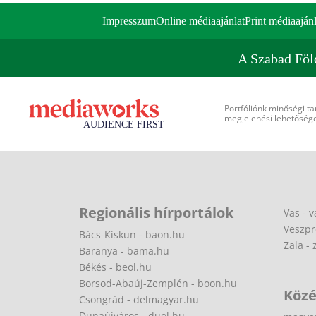
Impresszum
Online médiaajánlat
Print médiaajánl
A Szabad Föl
Portfóliónk minőségi ta
megjelenési lehetőséget
Regionális hírportálok
Vas - v
Veszpr
Bács-Kiskun - baon.hu
Zala - 
Baranya - bama.hu
Békés - beol.hu
Borsod-Abaúj-Zemplén - boon.hu
Közé
Csongrád - delmagyar.hu
Dunaújváros - duol.hu