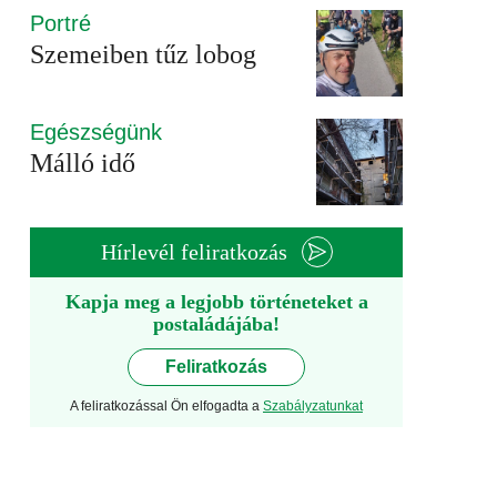
Portré
Szemeiben tűz lobog
Egészségünk
Málló idő
Hírlevél feliratkozás
Kapja meg a legjobb történeteket a
postaládájába!
Feliratkozás
A feliratkozással Ön elfogadta a
Szabályzatunkat