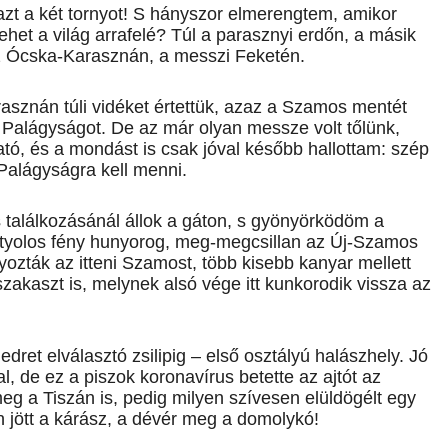
 a két tornyot! S hányszor elmerengtem, amikor
ehet a világ arrafelé? Túl a parasznyi erdőn, a másik
az Ócska-Karasznán, a messzi Feketén.
rasznán túli vidéket értettük, azaz a Szamos mentét
t, Palágyságot. De az már olyan messze volt tőlünk,
tó, és a mondást is csak jóval később hallottam: szép
Palágyságra kell menni.
 találkozásánál állok a gáton, s gyönyörködöm a
fátyolos fény hunyorog, meg-megcsillan az Új-Szamos
ozták az itteni Szamost, több kisebb kanyar mellett
szakaszt is, melynek alsó vége itt kunkorodik vissza az
ret elválasztó zsilipig – első osztályú halászhely. Jó
, de ez a piszok koronavírus betette az ajtót az
g a Tiszán is, pedig milyen szívesen elüldögélt egy
n jött a kárász, a dévér meg a domolykó!