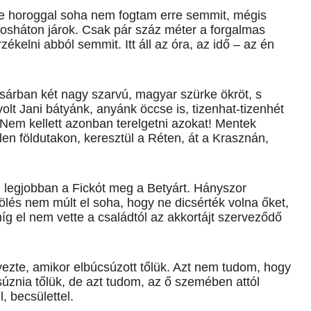
, de horoggal soha nem fogtam erre semmit, mégis
osháton járok. Csak pár száz méter a forgalmas
ékelni abból semmit. Itt áll az óra, az idő – az én
sárban két nagy szarvú, magyar szürke ökröt, s
volt Jani bátyánk, anyánk öccse is, tizenhat-tizenhét
 Nem kellett azonban terelgetni azokat! Mentek
n földutakon, keresztül a Réten, át a Krasznán,
 legjobban a Fickót meg a Betyárt. Hányszor
ölés nem múlt el soha, hogy ne dicsérték volna őket,
íg el nem vette a családtól az akkortájt szerveződő
ezte, amikor elbúcsúzott tőlük. Azt nem tudom, hogy
súznia tőlük, de azt tudom, az ő szemében attól
, becsülettel.