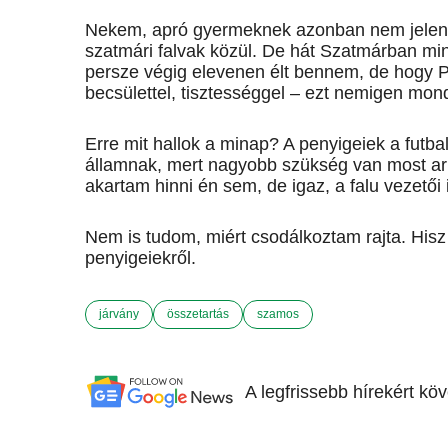
Nekem, apró gyermeknek azonban nem jelentet
szatmári falvak közül. De hát Szatmárban mi
persze végig elevenen élt bennem, de hogy Pe
becsülettel, tisztességgel – ezt nemigen mo
Erre mit hallok a minap? A penyigeiek a futball
államnak, mert nagyobb szükség van most ar
akartam hinni én sem, de igaz, a falu vezetői 
Nem is tudom, miért csodálkoztam rajta. Hi
penyigeiekről.
járvány
összetartás
szamos
A legfrissebb hírekért kö