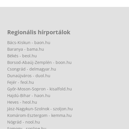
Regionális hírportálok
Bács-Kiskun - baon.hu
Baranya - bama.hu
Békés - beol.hu
Borsod-Abaúj-Zemplén - boon.hu
Csongrád - delmagyar.hu
Dunaújváros - duol.hu
Fejér - feol.hu
Győr-Moson-Sopron - kisalfold.hu
Hajdú-Bihar - haon.hu
Heves - heol.hu
Jász-Nagykun-Szolnok - szoljon.hu
Komárom-Esztergom - kemma.hu
Nógrád - nool.hu
Somogy - sonline.hu