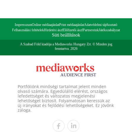
Impresszum
Online médiaajánlat
Print médiaajánlat
Adatvédelmi tájékoztató
Felhasználási feltételek
Hirdetési ászf
Előfizetői ászf
Partnereink
Játékszabályzat
Süti beállítások
A Szabad Föld kiadója a Mediaworks Hungary Zrt. © Minden jog
fenntartva. 2026
Portfóliónk minőségi tartalmat jelent minden
olvasó számára. Egyedülálló elérést, országos
lefedettséget és változatos megjelenési
lehetőséget biztosít. Folyamatosan keressük az
új irányokat és fejlődési lehetőségeket. Ez jövőnk
záloga.