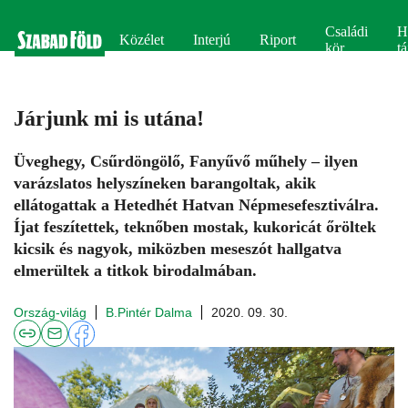
Családi
H
Közélet
Interjú
Riport
kör
tá
Járjunk mi is utána!
Üveghegy, Csűrdöngölő, Fanyűvő műhely – ilyen
varázslatos helyszíneken barangoltak, akik
ellátogattak a Hetedhét Hatvan Népmesefesztiválra.
Íjat feszítettek, teknőben mostak, kukoricát őröltek
kicsik és nagyok, miközben meseszót hallgatva
elmerültek a titkok birodalmában.
Ország-világ
B.Pintér Dalma
2020. 09. 30.