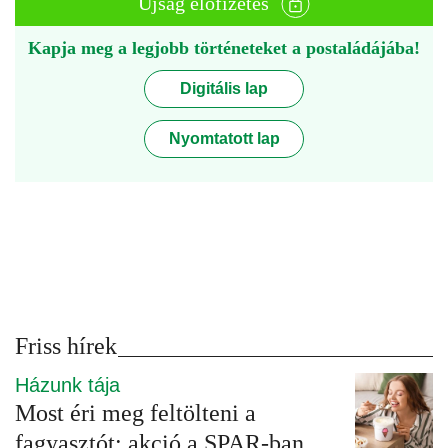
Újság előfizetés
Kapja meg a legjobb történeteket a postaládájába!
Digitális lap
Nyomtatott lap
Friss hírek
Házunk tája
Most éri meg feltölteni a
fagyasztót: akció a SPAR-ban