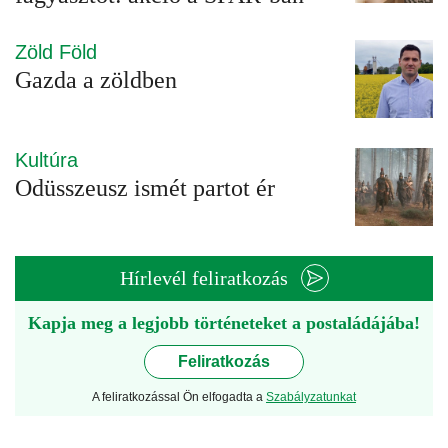
Zöld Föld
Gazda a zöldben
Kultúra
Odüsszeusz ismét partot ér
Hírlevél feliratkozás
Kapja meg a legjobb történeteket a postaládájába!
Feliratkozás
A feliratkozással Ön elfogadta a
Szabályzatunkat