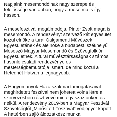
Napjaink mesemondóinak nagy szerepe és
felelőssége van abban, hogy a mese ma is így
hasson.
A mesefesztivál megálmodója, Pintér Zsolt maga is
mesemondó. A rendezvényt szervező két egyesület
közül elnöke a turai Galgamenti Művészek
Egyesületének és alelnöke a budapesti székhelyű
Meseszó Magyar Mesemondó és Szövegfolklór
Egyesületnek. A turai művésztársaságnak számos
hasonló családi rendezvénye és
mesterségbemutatója ismert, de mind közül a
Hetedhét Hatvan a legnagyobb.
A Hagyományok Háza szakmai támogatásával
meghirdetett fesztivál nem jöhetett volna létre a
szervezésben részt vevő mintegy száz önkéntes
nélkül. A rendezvény 2019-ben a Magyar Fesztivál
Szövetségtől „Minősített Fesztivál” védjegyet kapott.
A háttérben zajló áldozatkész munka