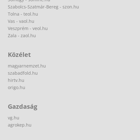
Szabolcs-Szatmár-Bereg - szon.hu
Tolna - teol.hu
Vas - vaol.hu
Veszprém - veol.hu
Zala - zaol.hu
Közélet
magyarnemzet.hu
szabadfold.hu
hirtv.hu
origo.hu
Gazdaság
vg.hu
agrokep.hu