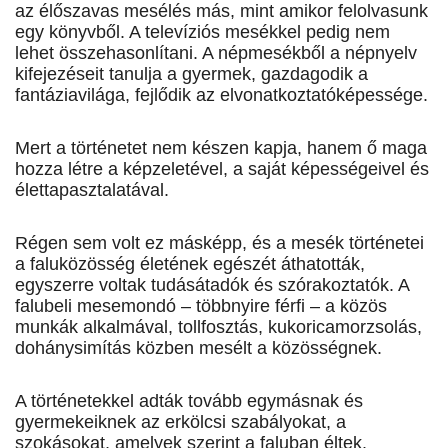
az élőszavas mesélés más, mint amikor felolvasunk
egy könyvből. A televíziós mesékkel pedig nem
lehet összehasonlítani. A népmesékből a népnyelv
kifejezéseit tanulja a gyermek, gazdagodik a
fantáziavilága, fejlődik az elvonatkoztatóképessége.
Mert a történetet nem készen kapja, hanem ő maga
hozza létre a képzeletével, a saját képességeivel és
élettapasztalatával.
Régen sem volt ez másképp, és a mesék történetei
a faluközösség életének egészét áthatották,
egyszerre voltak tudásátadók és szórakoztatók. A
falubeli mesemondó – többnyire férfi – a közös
munkák alkalmával, tollfosztás, kukoricamorzsolás,
dohánysimítás közben mesélt a közösségnek.
A történetekkel adták tovább egymásnak és
gyermekeiknek az erkölcsi szabályokat, a
szokásokat, amelyek szerint a faluban éltek.