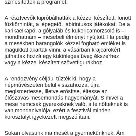
színesítették a programot.
A résztvevők kipróbálhatták a kézzel készített, fonott
fűzkörhintát, a lépegető, labirintusos játékokat. De a
karikaelkapó, a gólyaláb és kukoricamorzsoló is –
mondhatnám – mesebeli élményt nyújtott. Ha pedig
a mesékben barangolók kézzel fogható emléket is
magukkal akartak vinni, a vásárban krajcárokért
juthattak hozzá egy különleges üveg ékszerhez
vagy a kézzel készített szövetfigurákhoz.
A rendezvény céljául tűzték ki, hogy a
népművészeten belül visszahozza, újra
megismertesse, illetve erősítse, éltesse az
élőszavas mesemondás hagyományát. S mivel a
mese nemcsak gyerekeknek való, a felnőtteknek is
van mondanivalója, ezért a fesztivál minden
korosztályt igyekezett megszólítani.
Sokan olvasunk ma mesét a gyermekünknek. Ám