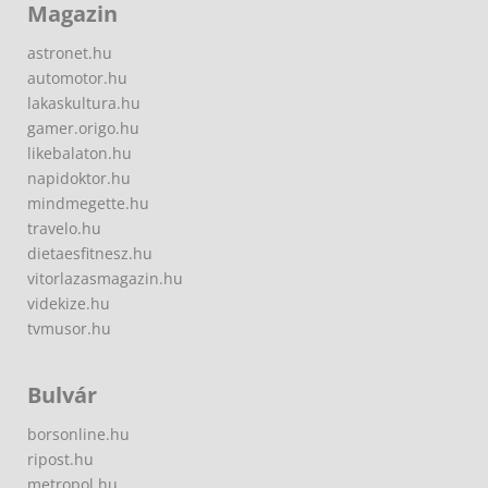
Magazin
astronet.hu
automotor.hu
lakaskultura.hu
gamer.origo.hu
likebalaton.hu
napidoktor.hu
mindmegette.hu
travelo.hu
dietaesfitnesz.hu
vitorlazasmagazin.hu
videkize.hu
tvmusor.hu
Bulvár
borsonline.hu
ripost.hu
metropol.hu