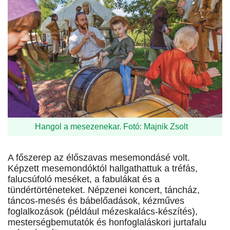
Hangol a mesezenekar. Fotó: Majnik Zsolt
A főszerep az élőszavas mesemondásé volt.
Képzett mesemondóktól hallgathattuk a tréfás,
falucsúfoló meséket, a fabulákat és a
tündértörténeteket. Népzenei koncert, táncház,
táncos-mesés és bábelőadások, kézműves
foglalkozások (például mézeskalács-készítés),
mesterségbemutatók és hon­fog­lalás­kori jurtafalu