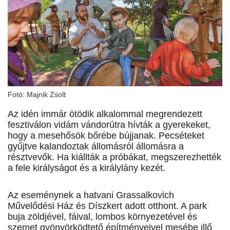
Fotó: Majnik Zsolt
Az idén immár ötödik alkalommal megrendezett
fesztiválon vidám vándorútra hívták a gyerekeket,
hogy a mesehősök bőrébe bújjanak. Pecséteket
gyűjtve kalandoztak állomásról állomásra a
résztvevők. Ha kiállták a próbákat, megszerezhették
a fele királyságot és a királylány kezét.
Az eseménynek a hatvani Grassalkovich
Művelődési Ház és Díszkert adott otthont. A park
buja zöldjével, fáival, lombos környezetével és
szemet gyönyörködtető építményeivel mesébe illő