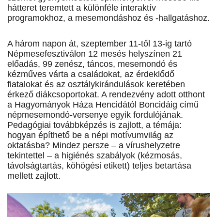
hátteret teremtett a különféle interaktív
programokhoz, a mesemondáshoz és -hallgatáshoz.
A három napon át, szeptember 11-től 13-ig tartó
Népmesefesztiválon 12 mesés helyszínen 21
előadás, 99 zenész, táncos, mesemondó és
kézműves várta a családokat, az érdeklődő
fiatalokat és az osztálykirándulások keretében
érkező diákcsoportokat. A rendezvény adott otthont
a Hagyományok Háza Hencidától Boncidáig című
népmesemondó-versenye egyik fordulójának.
Pedagógiai továbbképzés is zajlott, a témája:
hogyan építhető be a népi motívumvilág az
oktatásba? Mindez persze – a vírushelyzetre
tekintettel – a higiénés szabályok (kézmosás,
távolságtartás, köhögési etikett) teljes betartása
mellett zajlott.