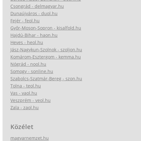
Csongrád - delmagyar.hu
Dunaújváros - duol.hu
Fejér - feol.hu
Győr-Moson-Sopron - kisalfold.hu
Hajdú-Bihar - haon.hu
Heves - heol.hu
Jász-Nagykun-Szolnok - szoljon.hu
Komárom-Esztergom - kemma.hu
Nógrád - nool.hu
Somogy - sonline.hu
Szabolcs-Szatmár-Bereg - szon.hu
Tolna - teol.hu
Vas - vaol.hu
Veszprém - veol.hu
Zala - zaol.hu
Közélet
magyarnemzet.hu