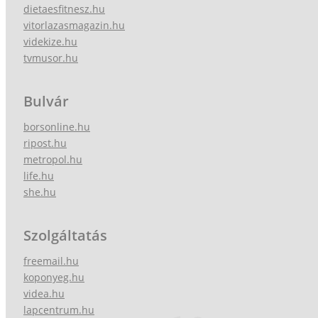
dietaesfitnesz.hu
vitorlazasmagazin.hu
videkize.hu
tvmusor.hu
Bulvár
borsonline.hu
ripost.hu
metropol.hu
life.hu
she.hu
Szolgáltatás
freemail.hu
koponyeg.hu
videa.hu
lapcentrum.hu