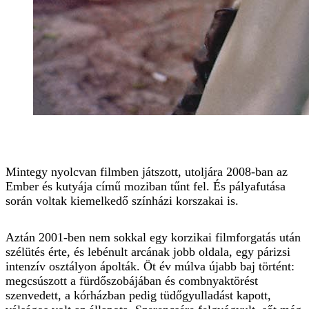
Mintegy nyolcvan filmben játszott, utoljára 2008-ban az
Ember és kutyája című moziban tűnt fel. És pályafutása
során voltak kiemelkedő színházi korszakai is.
Aztán 2001-ben nem sokkal egy korzikai filmforgatás után
szélütés érte, és lebénult arcának jobb oldala, egy párizsi
intenzív osztályon ápolták. Öt év múlva újabb baj történt:
megcsúszott a fürdőszobájában és combnyaktörést
szenvedett, a kórházban pedig tüdőgyulladást kapott,