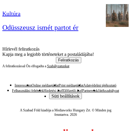
Kultúra
Odüsszeusz ismét partot ér
Hírlevél feliratkozás
Kapja meg a legjobb történeteket a postaládájába!
Feliratkozás
A feliratkozással Ön elfogadta a
Szabályzatunkat
Impresszum
Online médiaajánlat
Print médiaajánlat
Adatvédelmi tájékoztató
Felhasználási feltételek
Hirdetési ászf
Előfizetői ászf
Partnereink
Játékszabályzat
Süti beállítások
A Szabad Föld kiadója a Mediaworks Hungary Zrt. © Minden jog
fenntartva. 2026