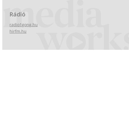
Rádió
radio1gong.hu
hirfm.hu