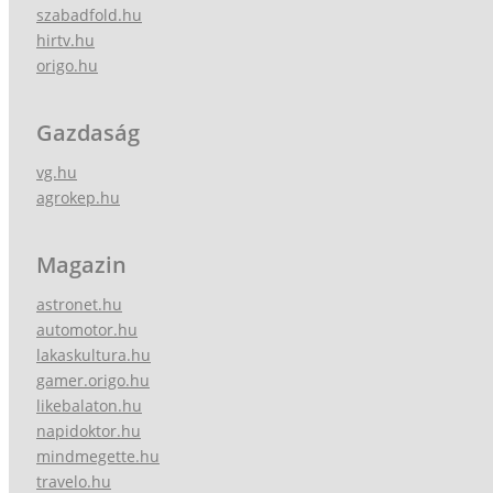
szabadfold.hu
hirtv.hu
origo.hu
Gazdaság
vg.hu
agrokep.hu
Magazin
astronet.hu
automotor.hu
lakaskultura.hu
gamer.origo.hu
likebalaton.hu
napidoktor.hu
mindmegette.hu
travelo.hu