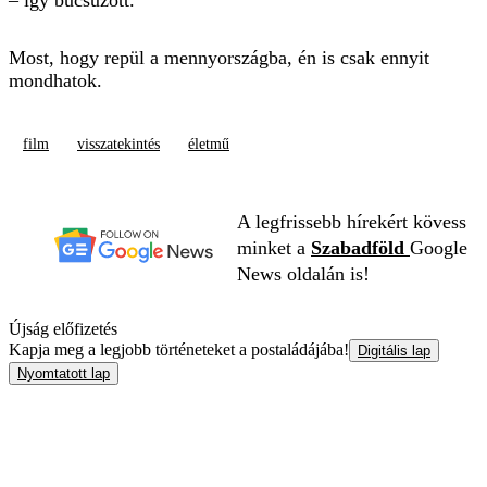
– így búcsúzott.
Most, hogy repül a mennyországba, én is csak ennyit
mondhatok.
film
visszatekintés
életmű
A legfrissebb hírekért kövess
minket a
Szabadföld
Google
News oldalán is!
Újság előfizetés
Kapja meg a legjobb történeteket a postaládájába!
Digitális lap
Nyomtatott lap