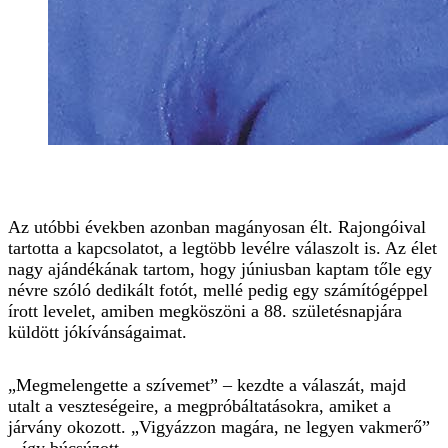
Az utóbbi években azonban magányosan élt. Rajongóival
tartotta a kapcsolatot, a legtöbb levélre válaszolt is. Az élet
nagy ajándékának tartom, hogy júniusban kaptam tőle egy
névre szóló dedikált fotót, mellé pedig egy számítógéppel
írott levelet, amiben megköszöni a 88. születésnapjára
küldött jókívánságaimat.
„Megmelengette a szívemet” – kezdte a válaszát, majd
utalt a veszteségeire, a megpróbáltatásokra, amiket a
járvány okozott. „Vigyázzon magára, ne legyen vakmerő”