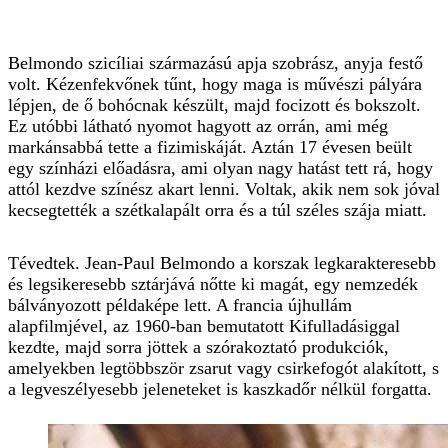
Belmondo szicíliai származású apja szobrász, anyja festő
volt. Kézenfekvőnek tűnt, hogy maga is művészi pályára
lépjen, de ő bohócnak készült, majd focizott és bokszolt.
Ez utóbbi látható nyomot hagyott az orrán, ami még
markánsabbá tette a fizimiskáját. Aztán 17 évesen beült
egy színházi előadásra, ami olyan nagy hatást tett rá, hogy
attól kezdve színész akart lenni. Voltak, akik nem sok jóval
kecsegtették a szétkalapált orra és a túl széles szája miatt.
Tévedtek. Jean-Paul Belmondo a korszak legkarakteresebb
és legsikeresebb sztárjává nőtte ki magát, egy nemzedék
bálványozott példaképe lett. A francia újhullám
alapfilmjével, az 1960-ban bemutatott Kifulladásiggal
kezdte, majd sorra jöttek a szórakoztató produkciók,
amelyekben legtöbbször zsarut vagy csirkefogót alakított, s
a legveszélyesebb jeleneteket is kaszkadőr nélkül forgatta.