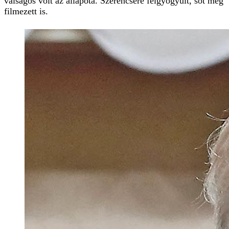
válságos volt az állapota. Szerencsére felgyógyult, sőt még
filmezett is.