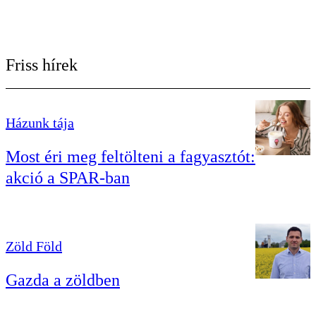
Friss hírek
Házunk tája
Most éri meg feltölteni a fagyasztót:
akció a SPAR-ban
Zöld Föld
Gazda a zöldben