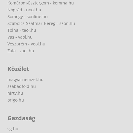
Komárom-Esztergom - kemma.hu
Nógrád - nool.hu
Somogy - sonline.hu
Szabolcs-Szatmár-Bereg - szon.hu
Tolna - teol.hu
Vas - vaol.hu
Veszprém - veol.hu
Zala - zaol.hu
Közélet
magyarnemzet.hu
szabadfold.hu
hirtv.hu
origo.hu
Gazdaság
vg.hu