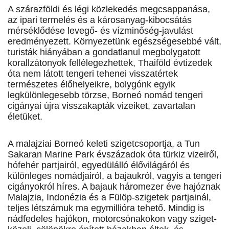
A szárazföldi és légi közlekedés megcsappanása,
az ipari termelés és a károsanyag-kibocsátás
mérséklődése levegő- és vízminőség-javulást
eredményezett. Környezetünk egészségesebbé vált,
turisták hiányában a gondatlanul megbolygatott
korallzátonyok fellélegezhettek, Thaiföld évtizedek
óta nem látott tengeri tehenei visszatértek
természetes élőhelyeikre, bolygónk egyik
legkülönlegesebb törzse, Borneó nomád tengeri
cigányai újra visszakapták vizeiket, zavartalan
életüket.
A malajziai Borneó keleti szigetcsoportja, a Tun
Sakaran Marine Park évszázadok óta türkiz vizeiről,
hófehér partjairól, egyedülálló élővilágáról és
különleges nomádjairól, a bajaukról, vagyis a tengeri
cigányokról híres. A bajauk háromezer éve hajóznak
Malajzia, Indonézia és a Fülöp-szigetek partjainál,
teljes létszámuk ma egymillióra tehető. Mindig is
nádfedeles hajókon, motorcsónakokon vagy szi­get­