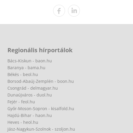
Regionális hírportálok
Bács-Kiskun - baon.hu
Baranya - bama.hu
Békés - beol.hu
Borsod-Abaúj-Zemplén - boon.hu
Csongrád - delmagyar.hu
Dunaújváros - duol.hu
Fejér - feol.hu
Győr-Moson-Sopron - kisalfold.hu
Hajdú-Bihar - haon.hu
Heves - heol.hu
Jász-Nagykun-Szolnok - szoljon.hu