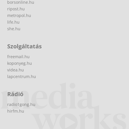
borsonline.hu
ripost.hu
metropol.hu
life.hu
she.hu
Szolgáltatás
freemail.hu
koponyeg.hu
videa.hu
lapcentrum.hu
Rádió
radio1gong.hu
hirfm.hu