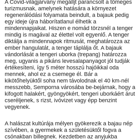
A Covid-világjárvány megálljt parancsolt a tömeges
turizmusnak, amelynek hatására a környezet
regenerálódási folyamata beindult, a bajauk pedig
egy ideje újra háborítatlanul élhetik a
mindennapjaikat. Hiszen e nomád törzsnél a tenger
mindig is magával az élettel volt egyenlő. A tenger
diktálja a mindennapok ritmusát, meghatározza az
ember hangulatát, a tenger táplálja őt. A bajauk
vándorlását a tengeri uborka (trepang) határozza
meg, ugyanis a pikáns leves­alap­anyagot jól tudják
értékesíteni, így 5 méter hosszú hajóikkal oda
mennek, ahol ez a csemege él. Bár a
kikötőhelyüktől soha nem távolodnak el 40 km-nél
messzebb, Sem­porna városába be-bejárnak, hogy a
kifogott halakért, gyöngyökért, tengeri uborkáért árut
cseréljenek, s rizst, ivóvizet vagy épp benzint
vegyenek.
A halászat kultúrája mélyen gyökerezik a bajau nép
szívében, a gyermekek a születésüktől fogva a
csónakban billegnek. Kezdetben az anyjukba