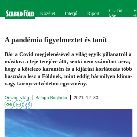
Családi
H
Közélet
Interjú
Riport
kör
tá
A pandémia figyelmeztet és tanít
Bár a Covid megjelenésével a világ egyik pillanatról a
másikra a feje tetejére állt, senki nem számított arra,
hogy a kötelező karantén és a kijárási korlátozás több
hasznára lesz a Földnek, mint eddig bármilyen klíma-
vagy környezetvédelmi egyezmény.
Ország-világ
Balogh Boglárka
2021. 12. 30.