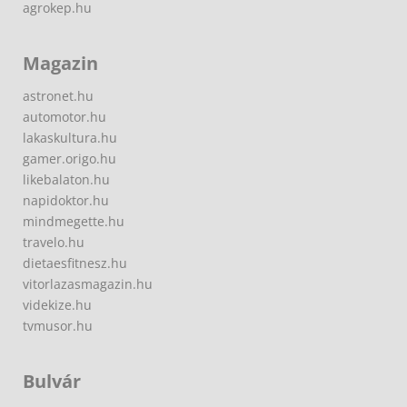
agrokep.hu
Magazin
astronet.hu
automotor.hu
lakaskultura.hu
gamer.origo.hu
likebalaton.hu
napidoktor.hu
mindmegette.hu
travelo.hu
dietaesfitnesz.hu
vitorlazasmagazin.hu
videkize.hu
tvmusor.hu
Bulvár