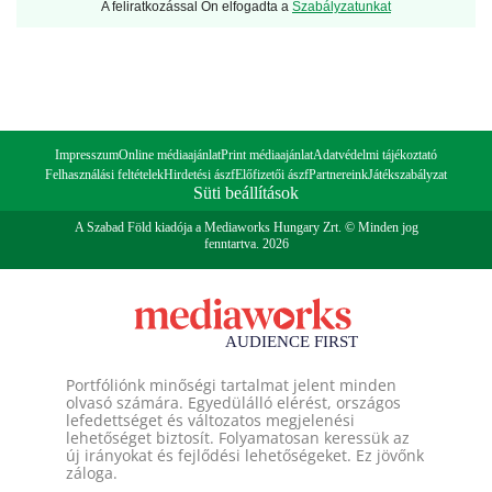
A feliratkozással Ön elfogadta a
Szabályzatunkat
Impresszum
Online médiaajánlat
Print médiaajánlat
Adatvédelmi tájékoztató
Felhasználási feltételek
Hirdetési ászf
Előfizetői ászf
Partnereink
Játékszabályzat
Süti beállítások
A Szabad Föld kiadója a Mediaworks Hungary Zrt. © Minden jog
fenntartva. 2026
Portfóliónk minőségi tartalmat jelent minden
olvasó számára. Egyedülálló elérést, országos
lefedettséget és változatos megjelenési
lehetőséget biztosít. Folyamatosan keressük az
új irányokat és fejlődési lehetőségeket. Ez jövőnk
záloga.