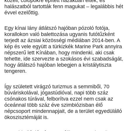
közeli, cölöpökre épített házakban éltek, és
halászatból tartották fenn magukat – legalábbis hét
év­vel ezelőttig.
Egy kínai lány átlátszó hajóban pózoló fotója,
korallokon való balettozása ugyanis futótűzként
terjedt az ázsiai közösségi médiában 2014-ben. A
kép és vele együtt a türkizkék Marine Park annyira
népszerű lett Kínában, hogy mindenki, aki csak
tehette, ide szervezte a szokásos évi szabadságát,
hogy átlátszó hajóban lebegjen a kristálytiszta
tengeren.
Így született virágzó turizmus a semmiből, 70
búváriskolával, jógastúdióval, napi több száz
csónakos túrával, felborítva ezzel nem csak az
óceánnal több száz éve szimbiózisban élő
népcsoport mindennapjait, de a terület egyedülálló
ökoszisztémáját is.