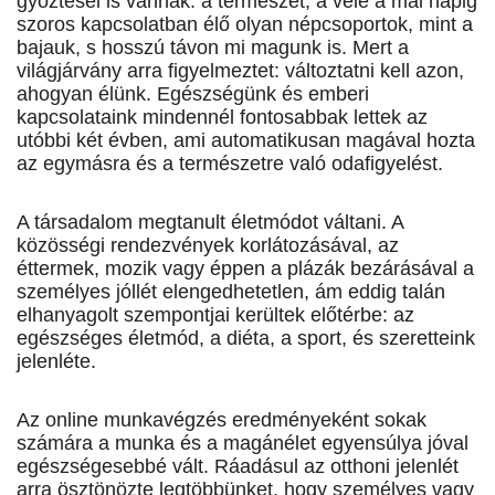
győztesei is vannak: a természet, a vele a mai napig
szoros kapcsolatban élő olyan népcsoportok, mint a
bajauk, s hosszú távon mi magunk is. Mert a
világjárvány arra figyelmeztet: változtatni kell azon,
ahogyan élünk. Egészségünk és emberi
kapcsolataink mindennél fontosabbak lettek az
utóbbi két évben, ami automatikusan magával hozta
az egymásra és a természetre való odafigyelést.
A társadalom megtanult életmódot váltani. A
közösségi rendezvények korlátozásával, az
éttermek, mozik vagy éppen a plázák bezárásával a
személyes jóllét elengedhetetlen, ám eddig talán
elhanyagolt szempontjai kerültek előtérbe: az
egészséges életmód, a diéta, a sport, és szeretteink
jelenléte.
Az online munkavégzés eredményeként sokak
számára a munka és a magánélet egyensúlya jóval
egészségesebbé vált. Ráadásul az otthoni jelenlét
arra ösztönözte legtöbbünket, hogy személyes vagy