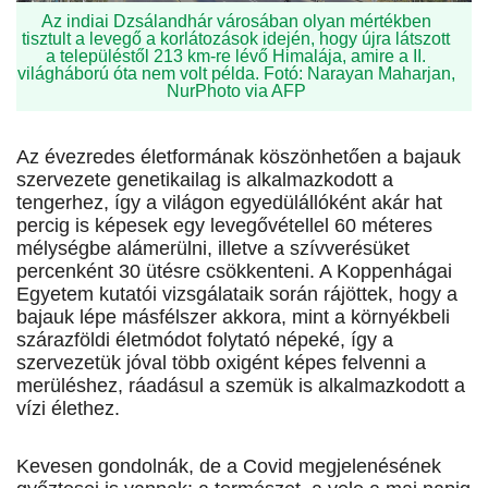
Az indiai Dzsálandhár városában olyan mértékben
tisztult a levegő a korlátozások idején, hogy újra látszott
a településtől 213 km-re lévő Himalája, amire a II.
világháború óta nem volt példa. Fotó: Narayan Maharjan,
NurPhoto via AFP
Az évezredes életformának köszönhetően a bajauk
szervezete genetikailag is alkalmazkodott a
tengerhez, így a világon egyedülállóként akár hat
percig is képesek egy levegővétellel 60 méteres
mélységbe alámerülni, illetve a szívverésüket
percenként 30 ütésre csökkenteni. A Koppenhágai
Egyetem kutatói vizsgálataik során rájöttek, hogy a
bajauk lépe másfélszer akkora, mint a környékbeli
szárazföldi életmódot folytató népeké, így a
szervezetük jóval több oxigént képes felvenni a
merüléshez, ráadásul a szemük is alkalmazkodott a
vízi élethez.
Kevesen gondolnák, de a Covid megjelenésének