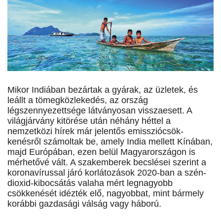
Mikor Indiában bezártak a gyárak, az üzletek, és
leállt a tömegközlekedés, az ország
légszennyezettsége látványosan visszaesett. A
világjárvány kitörése után néhány héttel a
nemzetközi hírek már jelentős emisszió­csök­
kenésről számoltak be, amely India mellett Kínában,
majd Európában, ezen belül Magyarországon is
mérhetővé vált. A szakemberek becslései szerint a
koronavírussal járó korlátozások 2020-ban a szén-
dioxid-kibocsátás valaha mért legnagyobb
csökkenését idézték elő, nagyobbat, mint bármely
korábbi gazdasági válság vagy háború.