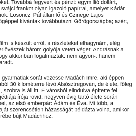
ket. Továbbá fegyvert és pénzt: egymillió dollárt,
ájci frankot olyan igazoló papírral, amelyet Kádár
lnök, Losonczi Pál államfő és Czinege Lajos
ülőgéppel kívántak továbbutazni Görögországba; azért,
ilm is készült erről, a részleteket elhagynám, elég
erlövészek három golyója vetett véget: Andrásnak a
Ahogy akkoriban fogalmaztak: nem agyon-, hanem
aradt.
s gyarmatiak sorát vezesse Madách Imre, aki éppen
ából 30 kilométerre lévő Alsósztregován, de élete, főleg
zobra is áll itt. E városból elindulva építette fel
édiája írója rövid, negyven évig tartó élete során
sei, az első emberpár: Ádám és Éva. Mi több, a
aját szerencsétlen házasságát példázta volna, amikor
bőrébe bújt Madáchhoz: