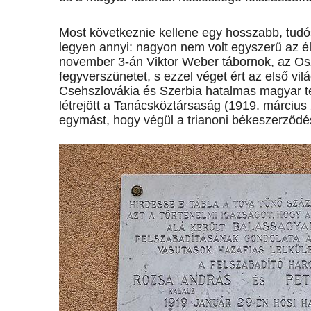
Most következnie kellene egy hosszabb, tudós 
legyen annyi: nagyon nem volt egyszerű az é
november 3-án Viktor Weber tábornok, az Os
fegyverszünetet, s ezzel véget ért az első v
Csehszlovákia és Szerbia hatalmas magyar te
létrejött a Tanácsköztársaság (1919. március
egymást, hogy végül a trianoni békeszerződés 