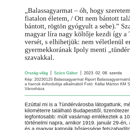
„Balassagyarmat – óh, hogy szeretem!
fiatalon életem, / Ott nem bántott ta
bántott, rögtön gyógyult a sebe).” S
magyar líra nagy költője kezdi így 
versét, s elhihetjük: nem véletlenül 
gyermekkorának Ipoly menti „tündér
szavakkal.
Ország-világ
Szücs Gábor
2023. 02. 08. szerda
Kép: 20230125 Balassagyarmat Riport Balassagyarmatról
a harcok évfordulója alkalmából Fotó: Kállai Márton KM 
Városháza
Ezúttal mi is a Tündérvárosba látogattunk, m
kilométerre található Budapesttől, tizenöteze
legfontosabb: múlt vasárnap emlékeztek a 104 
történelmi napra, amikor 1919. január 29-én,
és a magyar katonák hősiessége felszabadítot