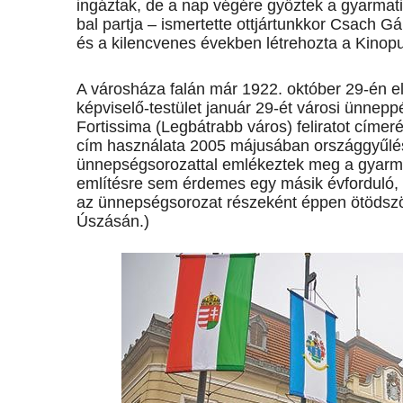
ingáztak, de a nap végére győztek a gyarmatia
bal partja – ismertette ottjártunkkor Csach 
és a kilencvenes években létrehozta a Kinopu
A városháza falán már 1922. október 29-én e
képviselő-testület január 29-ét városi ünneppé 
Fortissima (Legbátrabb város) feliratot címe
cím használata 2005 májusában országgyűlés
ünnepségsorozattal emlékeztek meg a gyarmat
említésre sem érdemes egy másik évforduló, 
az ünnepségsorozat részeként éppen ötödször
Úszásán.)