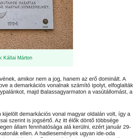
: Kállai Márton
évének, amikor nem a jog, hanem az erő dominált. A
ve a demarká­ciós vonalnak számító Ipolyt, elfoglalták
gelypalánkot, majd Balassagyarmaton a vasútállomást, a
kijelölt demarkációs vonal magyar oldalán volt, így a
 szerint is jogsértő. Az itt élők döntő többsége
egen állam fennhatósága alá kerülni, ezért január 29-
h katonák ellen. A hadiesemények ugyan ide-oda