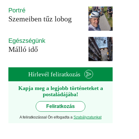
Portré
Szemeiben tűz lobog
Egészségünk
Málló idő
Hírlevél feliratkozás
Kapja meg a legjobb történeteket a
postaládájába!
Feliratkozás
A feliratkozással Ön elfogadta a
Szabályzatunkat