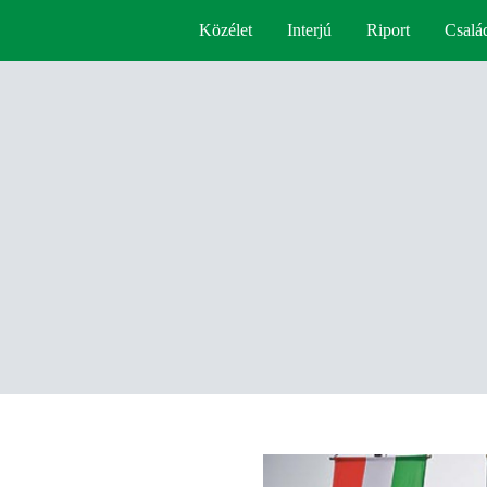
Közélet
Interjú
Riport
Csalá