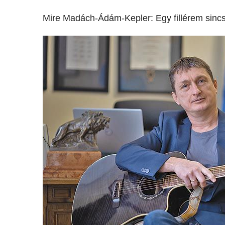
Mire Madách-Ádám-Kepler: Egy fillérem sinc