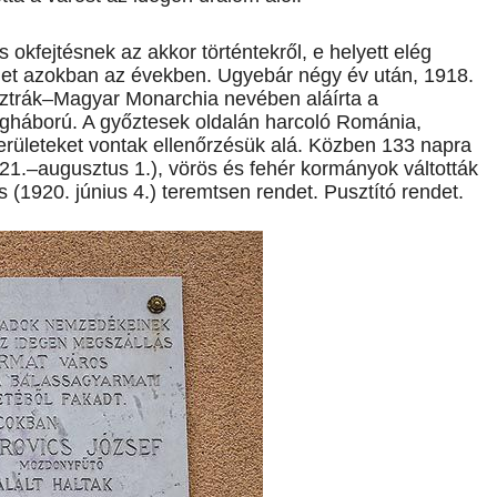
okfejtésnek az akkor történtekről, e helyett elég
let azokban az években. Ugyebár négy év után, 1918.
ztrák–Magyar Monarchia nevében aláírta a
ilágháború. A győztesek oldalán harcoló Románia,
rületeket vontak ellenőrzésük alá. Közben 133 napra
 21.–augusztus 1.), vörös és fehér kormányok váltották
(1920. június 4.) teremtsen rendet. Pusztító rendet.