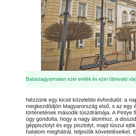
Balassagyarmaton ezer emlék és ezer látnivaló várj
Nézzünk egy kicsit közelebbi évfordulót: a n
megkezdődjön Magyarország első, s az egy é
történetének második túszdrámája. A Pintye f
úgy gondolta, hogy a nagy álomhoz, a disszid
géppisztolyt és egy pisztolyt, majd túszul ejt
hatalom meghátrál, teljesítik követeléseiket. 