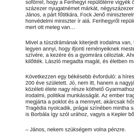
sofőrrel, hogy a Ferihegyi repülőtérre vigyék ő
százezer nyugatnémet márkát, négyszázezer sv
János, a párt főtitkára, Fock Jenő minisztere
honvédelmi miniszter ír alá. Ferihegyről rep
mert ott meleg van…
Mivel a túszdrámának kiterjedt irodalma van, f
legyen annyi, hogy ifjonti reményeiknek mest
szívére, a kezére és a gyomrára céloztak. 
kilőtték. László megadta magát, és életben m
Következzen egy békésebb évforduló: a híre
200 éve született. Jó, nem itt, hanem a nagyj
közéleti élete nagy része köthető Gyarmathoz, s
irodalmi, politikai munkásságát. Az ember trag
megjárta a poklot és a mennyet, akárcsak hő
Tragédia nyolcadik, prágai színében mintha s
is Borbála így szól urához, vagyis a Kepler 
– János, nekem szükségem volna pénzre.