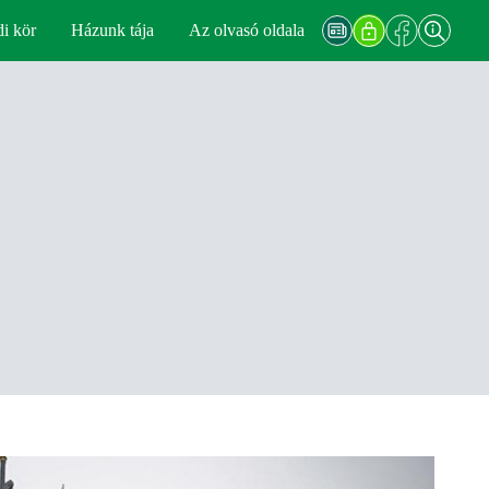
di kör
Házunk tája
Az olvasó oldala