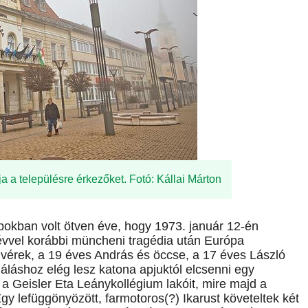
a a településre érkezőket. Fotó: Kállai Márton
apokban volt ötven éve, hogy 1973. január 12-én
vvel korábbi müncheni tragédia után Európa
ivérek, a 19 éves András és öccse, a 17 éves László
áláshoz elég lesz katona apjuktól elcsenni egy
ik a Geisler Eta Leánykollégium lakóit, mire majd a
Egy lefüggönyözött, farmotoros(?) Ikarust követeltek két