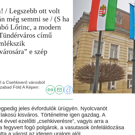
 / Legszebb ott volt
lán még semmi se / (S ha
zabó Lőrinc, a modern
a Tündérváros című
emlékszik
városára” e szép
 a Csehkiverő városból
Szabad Föld A Képen:
égpedig jeles évfordulók ürügyén. Nyolcvanöt
r lakosú kisváros. Történelme igen gazdag. A
évvel ezelőtti „csehkiverésre”, vagyis arra a
 a fegyvert fogó polgárok, a vasutasok önfeláldozása
ta a várost az idegen uralom alól.