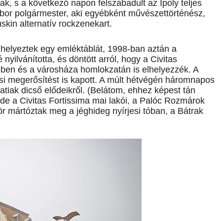
k, s a következő napon felszabadult az Ipoly teljes
Gábor polgármester, aki egyébként művészettörténész,
skin alternatív rockzenekart.
lhelyeztek egy emléktáblát, 1998-ban aztán a
nyilvánította, és döntött arról, hogy a Civitas
rében és a városháza homlokzatán is elhelyezzék. A
i megerősítést is kapott. A múlt hétvégén háromnapos
iak dicső elődeikről. (Belátom, ehhez képest tán
de a Civitas Fortissima mai lakói, a Palóc Rozmárok
 mártóztak meg a jéghideg nyírjesi tóban, a Bátrak