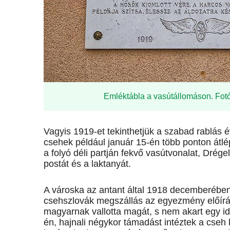
Emléktábla a vasútállomáson. Fotó
Vagyis 1919-et tekinthetjük a szabad rablás 
csehek például január 15-én több ponton átlép
a folyó déli partján fekvő vasútvonalat, Dré
postát és a laktanyát.
A városka az antant által 1918 decemberében 
csehszlovák megszállás az egyezmény előírásai
magyarnak vallotta magát, s nem akart egy id
én, hajnali négykor támadást intéztek a cse