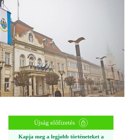
Újság előfizetés
Kapja meg a legjobb történeteket a