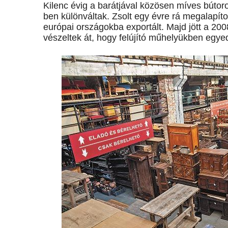
Kilenc évig a barátjával közösen míves bútor
ben különváltak. Zsolt egy évre rá megalapít
európai országokba exportált. Majd jött a 20
vészeltek át, hogy felújító műhelyükben egyed