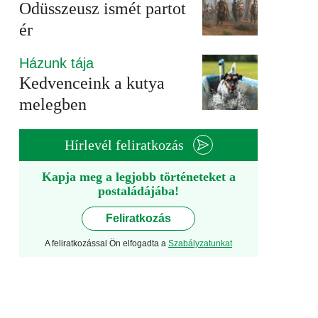
Odüsszeusz ismét partot
ér
Házunk tája
Kedvenceink a kutya
melegben
Hírlevél feliratkozás
Kapja meg a legjobb történeteket a
postaládájába!
Feliratkozás
A feliratkozással Ön elfogadta a
Szabályzatunkat