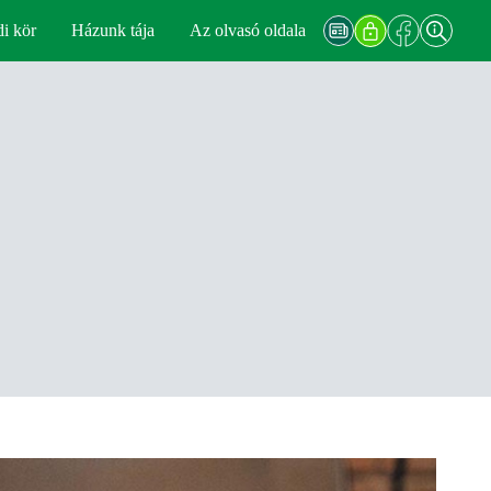
di kör
Házunk tája
Az olvasó oldala