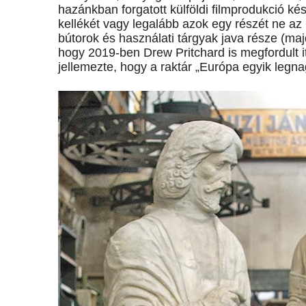
hazánkban forgatott külföldi filmprodukció ké
kellékét vagy legalább azok egy részét ne az
bútorok és használati tárgyak java része (ma
hogy 2019-ben Drew Pritchard is megfordult it
jellemezte, hogy a raktár „Európa egyik legn