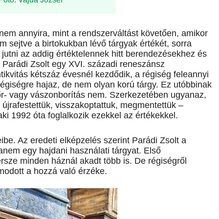
nem annyira, mint a rendszerváltást követően, amikor
m sejtve a birtokukban lévő tárgyak értékét, sorra
 jutni az addig értéktelennek hitt berendezésekhez és
e Parádi Zsolt egy XVI. századi reneszánsz
ntikvitás kétszáz évesnél kezdődik, a régiség feleannyi
 régiségre hajaz, de nem olyan korú tárgy. Ez utóbbinak
bőr- vagy vászonborítás nem. Szerkezetében ugyanaz,
, újrafestettük, visszakoptattuk, megmentettük –
ki 1992 óta foglalkozik ezekkel az értékekkel.
ibe. Az eredeti elképzelés szerint Parádi Zsolt a
nem egy hajdani használati tárgyat. Első
rsze minden háznál akadt több is. De régiségről
omodott a hozzá való érzéke.