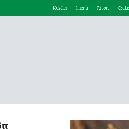
Közélet
Interjú
Riport
Csalá
tt