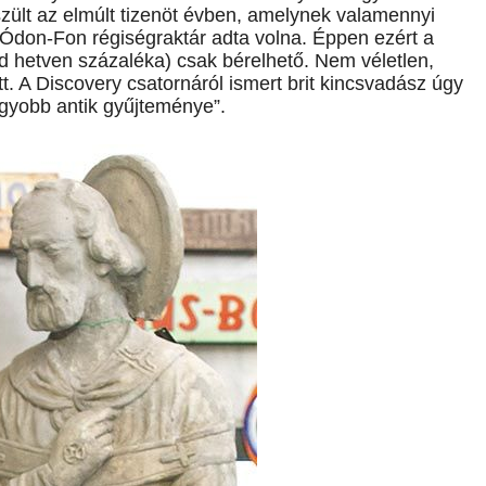
szült az elmúlt tizenöt évben, amelynek valamennyi
 Ódon-Fon régiségraktár adta volna. Éppen ezért a
jd hetven százaléka) csak bérelhető. Nem véletlen,
t. A Discovery csatornáról ismert brit kincsvadász úgy
agyobb antik gyűjteménye”.