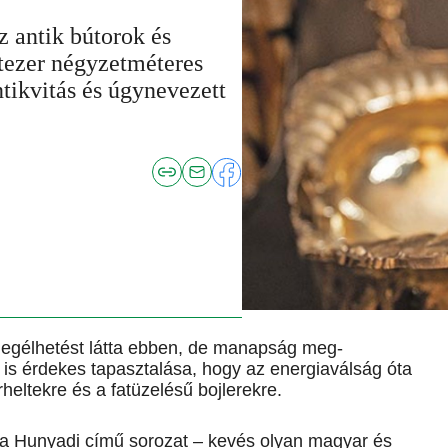
z antik bútorok és
atezer négyzetméteres
ntikvitás és úgynevezett
megélhetést látta ebben, de manapság meg-
is érdekes tapasztalása, hogy az energiaválság óta
heltekre és a fatüzelésű bojlerekre.
 a Hunyadi című sorozat – kevés olyan magyar és