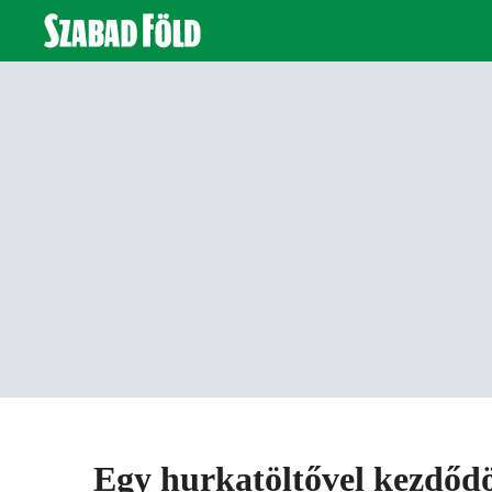
Egy hurkatöltővel kezdődö