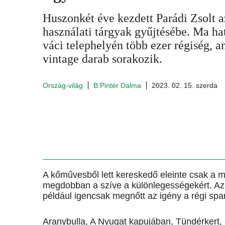
Huszonkét éve kezdett Parádi Zsolt a
használati tárgyak gyűjtésébe. Ma h
váci telephelyén több ezer régiség, a
vintage darab sorakozik.
Ország-világ
B.Pintér Dalma
2023. 02. 15. szerda
A kőművesből lett kereskedő eleinte csak a 
megdobban a szíve a különlegességekért. Az 
pél­dául igencsak megnőtt az igény a régi spar
Aranybulla, A Nyugat kapujában, Tündérkert,