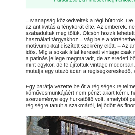
– Manapság közkedveltek a régi bútorok. De 
az antikvitás a fénykorát élte. Az emberek, ne
szabadultak meg tőlük. Olcsón hozzá lehetett
használati tárgyakhoz – vág bele a történetb
motívumokkal díszített szekrény előtt. – Az a
idős. Míg a sokak által keresett vintage csak
a patinás jellege megmaradt, de az eredeti 
mint egykor, de felújítottuk vintage modorban
mutatja egy utazóládán a régiségkereskedő, a
Egy barátja vezette be őt a régiségek rejtelme
kőművesmunkájáért nem pénzt akart kérni, ha
szerzeménye egy hurkatöltő volt, amelyből pe
régiségre tanult a szakmáról, fejlődött és fin