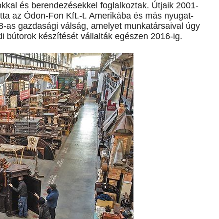
okkal és berendezésekkel foglalkoztak. Útjaik 2001-
otta az Ódon-Fon Kft.-t. Amerikába és más nyugat-
08-as gazdasági válság, amelyet munkatársaival úgy
i bútorok készítését vállalták egészen 2016-ig.