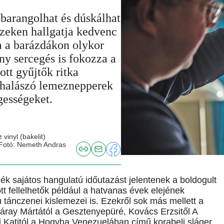
 barangolhat és dúskálhat
ezeken hallgatja kedvenc
ha a barázdákon olykor
iny sercegés is fokozza a
tt gyűjtők ritka
 halászó lemeznepperek
gességeket.
inyl (bakelit)
Fotó: Nemeth Andras
k sajátos hangulatú időutazást jelentenek a boldogult
ött fellelhetők például a hatvanas évek elejének
tánczenei kislemezei is. Ezekről sok más mellett a
áray Mártától a Gesztenyepüré, Kovács Erzsitől A
 Katitól a Hogyha Venezuelában című korabeli sláger