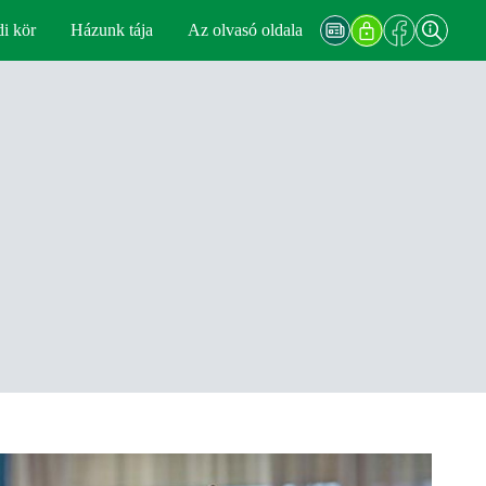
di kör
Házunk tája
Az olvasó oldala