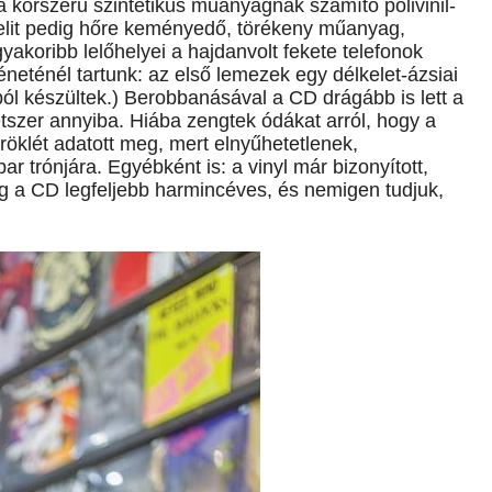
 korszerű szintetikus műanyagnak számító polivinil-
bakelit pedig hőre keményedő, törékeny műanyag,
akoribb lelőhelyei a hajdanvolt fekete telefonok
éneténél tartunk: az első lemezek egy délkelet-ázsiai
akból készültek.) Berobbanásával a CD drágább is lett a
kétszer annyiba. Hiába zengtek ódákat arról, hogy a
röklét adatott meg, mert elnyűhetetlenek,
par trónjára. Egyébként is: a vinyl már bizonyított,
g a CD legfeljebb harmincéves, és nemigen tudjuk,