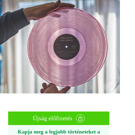
Újság előfizetés
Kapja meg a legjobb történeteket a