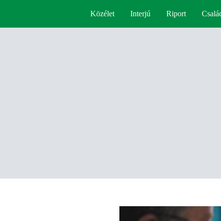
Közélet
Interjú
Riport
Csalá