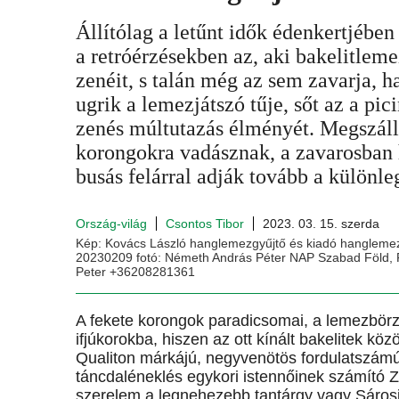
Állítólag a letűnt idők édenkertjében
a retróérzésekben az, aki bakelitlem
zenéit, s talán még az sem zavarja, 
ugrik a lemezjátszó tűje, sőt az a pic
zenés múltutazás élményét. Megszállo
korongokra vadásznak, a zavarosban
busás felárral adják tovább a különle
Ország-világ
Csontos Tibor
2023. 03. 15. szerda
Kép: Kovács László hanglemezgyűjtő és kiadó hanglemez v
20230209 fotó: Németh András Péter NAP Szabad Föld, 
Peter +36208281361
A fekete korongok paradicsomai, a lemezbörzé
ifjúkorokba, hiszen az ott kínált bakelitek köz
Qualiton márkájú, negyvenötös fordulatszámú 
táncdaléneklés egykori istennőinek számító Z
szerelem a legnehezebb tantárgy vagy Sárosi