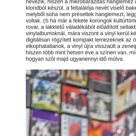
nevezik, hiszen a mikrobarázdás hanglemez a
kloridból készül, a feltalálója nevét viselő 
melyből soha nem préseltek hanglemezt, leggy
voltak. (S ha már a fekete korongok kultúrtört
rovar, a lakktetű váladékából előállított sell
vinyl­albumoknál, mára viszont a vinyl kerül 
digitálisan rögzített kompakt lemezeknek az ö
elkophatatlanok, a vinyl újra visszaült a zenei
hiszen több mint hetven éve a színen van, mí
hogyan szól majd ugyanennyi idő múlva.