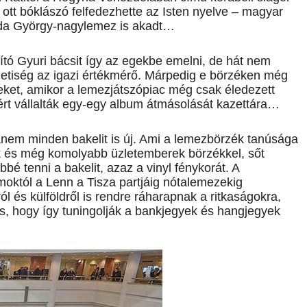
 ott bóklászó felfedezhette az Isten nyelve – magyar
rda György-nagylemez is akadt…
ódító Gyuri bácsit így az egekbe emelni, de hát nem
redetiség az igazi értékmérő. Márpedig e börzéken még
eket, amikor a lemezjátszópiac még csak éledezett
ért vállalták egy-egy album átmásolását kazettára…
nem minden bakelit is új. Ami a lemezbörzék tanúsága
ők és még komolyabb üzletemberek börzékkel, sőt
é tenni a bakelit, azaz a vinyl fénykorát. A
moktól a Lenn a Tisza partjáig nótalemezekig
ól és külföldről is rendre ráharapnak a ritkaságokra,
is, hogy így tuningolják a bankjegyek és hangjegyek