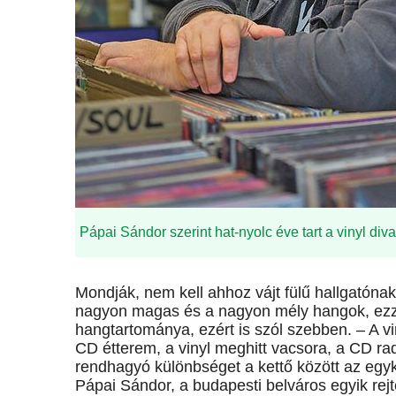
Pápai Sándor szerint hat-nyolc éve tart a vinyl div
Mondják, nem kell ahhoz vájt fülű hallgatónak
nagyon magas és a nagyon mély hangok, ezz
hangtartománya, ezért is szól szebben. – A
CD étterem, a vinyl meghitt vacsora, a CD rad
rendhagyó különbséget a kettő között az egykor
Pápai Sándor, a budapesti belváros egyik re