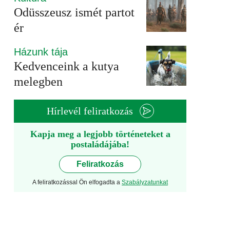
Odüsszeusz ismét partot
ér
Házunk tája
Kedvenceink a kutya
melegben
Hírlevél feliratkozás
Kapja meg a legjobb történeteket a
postaládájába!
Feliratkozás
A feliratkozással Ön elfogadta a
Szabályzatunkat