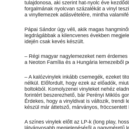
tulajdonosa, aki szerint hat-nyolc éve kezdőd
forgalmának nyolcvan százalékát a vinyl teszi 
a vinyllemezek adásvételére, mintha valamif
Pápai Sándor úgy véli, akik magas hangminős
legdrágábbak a kilencvenes években megjele
idején csak kevés készült.
– Régi magyar nagylemezeket nem érdemes ú
a Neoton Família és a Hungária lemezeiből péld
– A kalózvinylek inkább csemegék, ezeket tito
nélkül. Előfordult, hogy ezek az előadók, miu
boltokból. Komolyzenei vinyleket nehéz eladn
forintért beszerezhető, bár Perényi Miklós g
Érdekes, hogy a vinyldivat is változik, trendi l
készül már áttetsző, márványos, fröccsentett 
A színes vinylek előtt az LP-k (long play, ho
látványosabb megjelenéséről a nagyméretű 