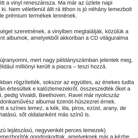
ött a vinyl reneszánsza. Ma már az üzlete napi
ki. Nem véletlenül állt rá itthon is jó néhány lemezbolt
éle prémium termékek lennének.
éget szeretnének, a vinylben megtalálják, közülük a
nt albumok, amelyekből akkoriban a CD világuralma
jranyomni, mert nagy példányszámban jelentek meg,
ául milliónyi került a piacra – teszi hozzá.
kban rögzítették, sokszor az együttes, az énekes tudta
tán értesültek e kalózlemezekről, összeszedték őket a
i, pedig Vivaldi, Beethoven, Ravel már nyolcszáz
ordonkaművész albumai tizenöt-húszezret érnek.
ett a színes lemez, a kék, lila, piros, ezüst, arany, de
hatású, sőt oldalanként más színű is.
sszú lejátszású, negyvenkét perces lemezek)
lemezborítók gondoskodtak, amelyeknek már a kézbe