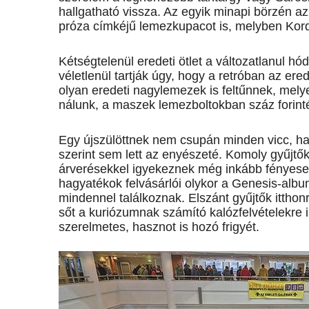
hallgatható vissza. Az egyik minapi börzén az
próza címkéjű lemezkupacot is, melyben Ko
Kétségtelenül eredeti ötlet a változatlanul h
véletlenül tartják úgy, hogy a retróban az e
olyan eredeti nagylemezek is feltűnnek, mely
nálunk, a maszek lemezboltokban száz forint
Egy újszülöttnek nem csupán minden vicc, ha
szerint sem lett az enyészeté. Komoly gyűjt
árverésekkel igyekeznek még inkább fényesebb
hagyatékok felvásárlói olykor a Genesis-albu
mindennel találkoznak. Elszánt gyűjtők itthonr
sőt a kuriózumnak számító kalózfelvételekre 
szerelmetes, hasznot is hozó frigyét.