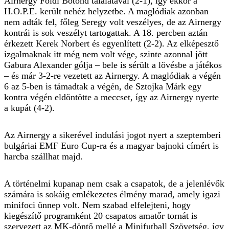
Airnergy Földi Botond találatával (2-1), így ekkor a
H.O.P.E. került nehéz helyzetbe. A maglódiak azonban
nem adták fel, főleg Seregy volt veszélyes, de az Airnergy
kontrái is sok veszélyt tartogattak. A 18. percben aztán
érkezett Kerek Norbert és egyenlített (2-2). Az elképesztő
izgalmaknak itt még nem volt vége, szinte azonnal jött
Gabura Alexander gólja – bele is sérült a lövésbe a játékos
– és már 3-2-re vezetett az Airnergy. A maglódiak a végén
6 az 5-ben is támadtak a végén, de Sztojka Márk egy
kontra végén eldöntötte a meccset, így az Airnergy nyerte
a kupát (4-2).
Az Airnergy a sikerével indulási jogot nyert a szeptemberi
bulgáriai EMF Euro Cup-ra és a magyar bajnoki címért is
harcba szállhat majd.
A történelmi kupanap nem csak a csapatok, de a jelenlévők
számára is sokáig emlékezetes élmény marad, amely igazi
minifoci ünnep volt. Nem szabad elfelejteni, hogy
kiegészítő programként 20 csapatos amatőr tornát is
szervezett az MK-döntő mellé a Minifutball Szövetség, így