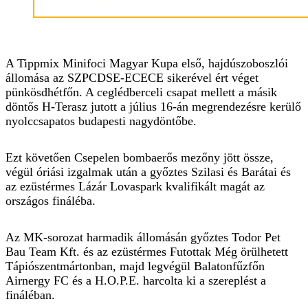
A Tippmix Minifoci Magyar Kupa első, hajdúszoboszlói
állomása az SZPCDSE-ECECE sikerével ért véget
pünkösdhétfőn. A ceglédberceli csapat mellett a másik
döntős H-Terasz jutott a július 16-án megrendezésre kerülő
nyolccsapatos budapesti nagydöntőbe.
Ezt követően Csepelen bombaerős mezőny jött össze,
végül óriási izgalmak után a győztes Szilasi és Barátai és
az ezüstérmes Lázár Lovaspark kvalifikált magát az
országos fináléba.
Az MK-sorozat harmadik állomásán győztes Todor Pet
Bau Team Kft. és az ezüstérmes Futottak Még örülhetett
Tápiószentmártonban, majd legvégül Balatonfűzfőn
Airnergy FC és a H.O.P.E. harcolta ki a szereplést a
fináléban.