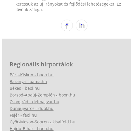
keressük az új irányokat és fejlődési lehetőségeket. Ez
jövőnk záloga.
Regionális hírportálok
Bács-Kiskun - baon.hu
Baranya - bama.hu
Békés - beol.hu
Borsod-Abaúj-Zemplén - boon.hu
Csongrád - delmagyar.hu
Dunaújváros - duol.hu
Fejér - feol.hu
Győr-Moson-Sopron - kisalfold.hu
Hajdú-Bihar - haon.hu