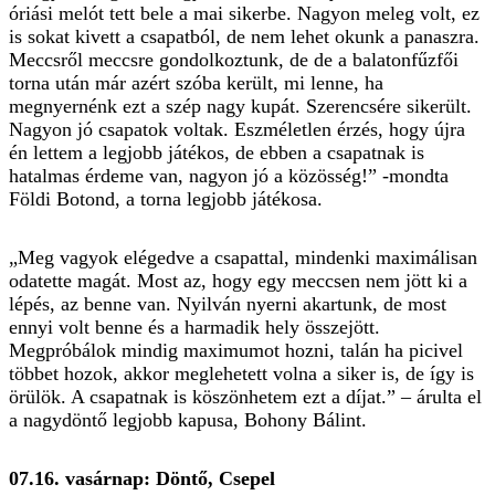
óriási melót tett bele a mai sikerbe. Nagyon meleg volt, ez
is sokat kivett a csapatból, de nem lehet okunk a panaszra.
Meccsről meccsre gondolkoztunk, de de a balatonfűzfői
torna után már azért szóba került, mi lenne, ha
megnyernénk ezt a szép nagy kupát. Szerencsére sikerült.
Nagyon jó csapatok voltak. Eszméletlen érzés, hogy újra
én lettem a legjobb játékos, de ebben a csapatnak is
hatalmas érdeme van, nagyon jó a közösség!” -mondta
Földi Botond, a torna legjobb játékosa.
„Meg vagyok elégedve a csapattal, mindenki maximálisan
odatette magát. Most az, hogy egy meccsen nem jött ki a
lépés, az benne van. Nyilván nyerni akartunk, de most
ennyi volt benne és a harmadik hely összejött.
Megpróbálok mindig maximumot hozni, talán ha picivel
többet hozok, akkor meglehetett volna a siker is, de így is
örülök. A csapatnak is köszönhetem ezt a díjat.” – árulta el
a nagydöntő legjobb kapusa, Bohony Bálint.
07.16. vasárnap: Döntő, Csepel