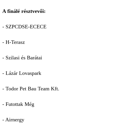
A finálé résztvevői:
- SZPCDSE-ECECE
- H-Terasz
- Szilasi és Barátai
- Lázár Lovaspark
- Todor Pet Bau Team Kft.
- Futottak Még
- Airnergy