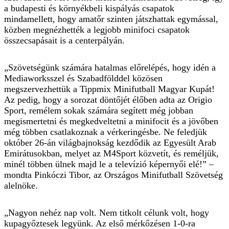
a budapesti és környékbeli kispályás csapatok
mindamellett, hogy amatőr szinten játszhattak egymással,
közben megnézhették a legjobb minifoci csapatok
összecsapásait is a centerpályán.
„Szövetségünk számára hatalmas előrelépés, hogy idén a
Mediaworksszel és Szabadfölddel közösen
megszervezhettük a Tippmix Minifutball Magyar Kupát!
Az pedig, hogy a sorozat döntőjét élőben adta az Origio
Sport, remélem sokak számára segített még jobban
megismertetni és megkedveltetni a minifocit és a jövőben
még többen csatlakoznak a vérkeringésbe. Ne feledjük
október 26-án világbajnokság kezdődik az Egyesült Arab
Emirátusokban, melyet az M4Sport közvetít, és reméljük,
minél többen ülnek majd le a televízió képernyői elé!” –
mondta Pinkóczi Tibor, az Országos Minifutball Szövetség
alelnöke.
„Nagyon nehéz nap volt. Nem titkolt célunk volt, hogy
kupagyőztesek legyünk. Az első mérkőzésen 1-0-ra