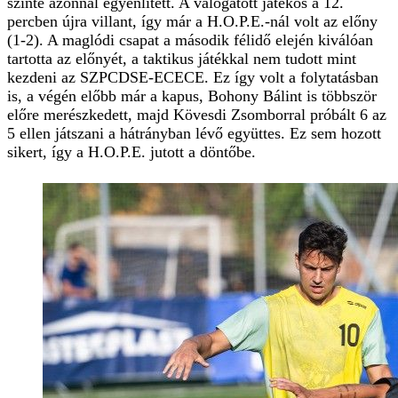
szinte azonnal egyenlített. A válogatott játékos a 12.
percben újra villant, így már a H.O.P.E.-nál volt az előny
(1-2). A maglódi csapat a második félidő elején kiválóan
tartotta az előnyét, a taktikus játékkal nem tudott mint
kezdeni az SZPCDSE-ECECE. Ez így volt a folytatásban
is, a végén előbb már a kapus, Bohony Bálint is többször
előre merészkedett, majd Kövesdi Zsomborral próbált 6 az
5 ellen játszani a hátrányban lévő együttes. Ez sem hozott
sikert, így a H.O.P.E. jutott a döntőbe.