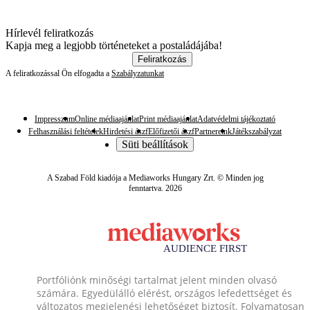
Hírlevél feliratkozás
Kapja meg a legjobb történeteket a postaládájába!
Feliratkozás
A feliratkozással Ön elfogadta a
Szabályzatunkat
Impresszum
Online médiaajánlat
Print médiaajánlat
Adatvédelmi tájékoztató
Felhasználási feltételek
Hirdetési ászf
Előfizetői ászf
Partnereink
Játékszabályzat
Süti beállítások
A Szabad Föld kiadója a Mediaworks Hungary Zrt. © Minden jog
fenntartva. 2026
Portfóliónk minőségi tartalmat jelent minden olvasó
számára. Egyedülálló elérést, országos lefedettséget és
változatos megjelenési lehetőséget biztosít. Folyamatosan