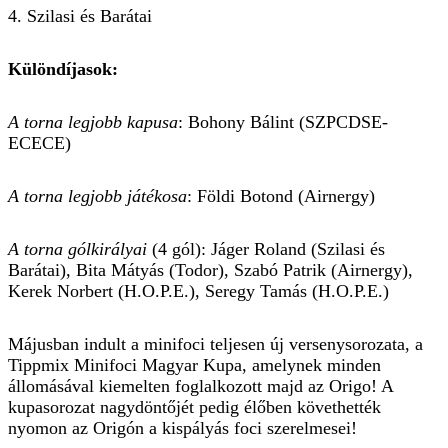
4. Szilasi és Barátai
Különdíjasok:
A torna legjobb kapusa
: Bohony Bálint (SZPCDSE-
ECECE)
A torna legjobb játékosa
: Földi Botond (Airnergy)
A torna gólkirályai
(4 gól): Jáger Roland (Szilasi és
Barátai), Bita Mátyás (Todor), Szabó Patrik (Airnergy),
Kerek Norbert (H.O.P.E.), Seregy Tamás (H.O.P.E.)
Májusban indult a minifoci teljesen új versenysorozata, a
Tippmix Minifoci Magyar Kupa, amelynek minden
állomásával kiemelten foglalkozott majd az Origo! A
kupasorozat nagydöntőjét pedig élőben követhették
nyomon az Origón a kispályás foci szerelmesei!