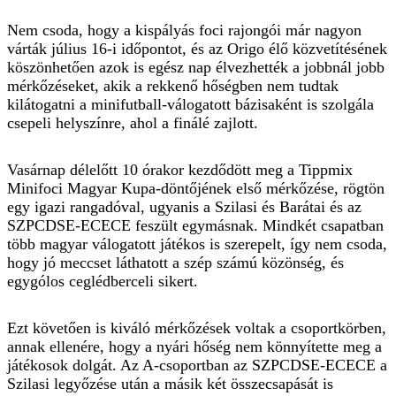
Nem csoda, hogy a kispályás foci rajongói már nagyon
várták július 16-i időpontot, és az Origo élő közvetítésének
köszönhetően azok is egész nap élvezhették a jobbnál jobb
mérkőzéseket, akik a rekkenő hőségben nem tudtak
kilátogatni a minifutball-válogatott bázisaként is szolgála
csepeli helyszínre, ahol a finálé zajlott.
Vasárnap délelőtt 10 órakor kezdődött meg a Tippmix
Minifoci Magyar Kupa-döntőjének első mérkőzése, rögtön
egy igazi rangadóval, ugyanis a Szilasi és Barátai és az
SZPCDSE-ECECE feszült egymásnak. Mindkét csapatban
több magyar válogatott játékos is szerepelt, így nem csoda,
hogy jó meccset láthatott a szép számú közönség, és
egygólos ceglédberceli sikert.
Ezt követően is kiváló mérkőzések voltak a csoportkörben,
annak ellenére, hogy a nyári hőség nem könnyítette meg a
játékosok dolgát. Az A-csoportban az SZPCDSE-ECECE a
Szilasi legyőzése után a másik két összecsapását is