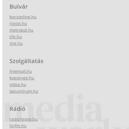
Bulvár
borsonline.hu
ripost.hu
metropol.hu
life.hu
she.hu
Szolgáltatás
freemail.hu
koponyeg.hu
videa.hu
lapcentrum.hu
Rádió
radio1gong.hu
hirfm.hu