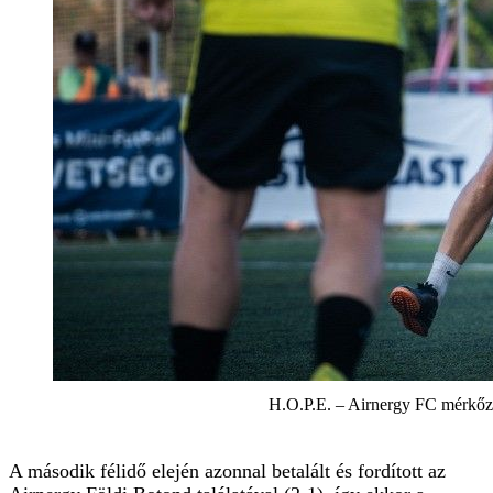
H.O.P.E. – Airnergy FC mérkőzé
A második félidő elején azonnal betalált és fordított az