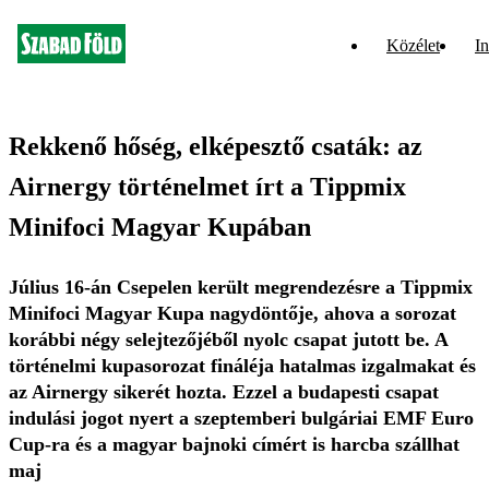
Közélet
In
Rekkenő hőség, elképesztő csaták: az
Airnergy történelmet írt a Tippmix
Minifoci Magyar Kupában
Július 16-án Csepelen került megrendezésre a Tippmix
Minifoci Magyar Kupa nagydöntője, ahova a sorozat
korábbi négy selejtezőjéből nyolc csapat jutott be. A
történelmi kupasorozat fináléja hatalmas izgalmakat és
az Airnergy sikerét hozta. Ezzel a budapesti csapat
indulási jogot nyert a szeptemberi bulgáriai EMF Euro
Cup-ra és a magyar bajnoki címért is harcba szállhat
maj