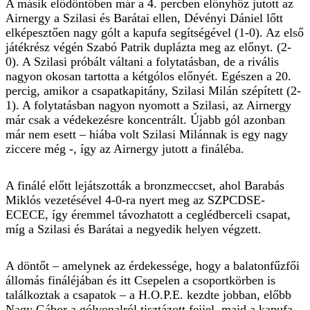
A másik elődöntőben már a 4. percben előnyhöz jutott az
Airnergy a Szilasi és Barátai ellen, Dévényi Dániel lőtt
elképesztően nagy gólt a kapufa segítségével (1-0). Az első
játékrész végén Szabó Patrik duplázta meg az előnyt. (2-
0). A Szilasi próbált váltani a folytatásban, de a rivális
nagyon okosan tartotta a kétgólos előnyét. Egészen a 20.
percig, amikor a csapatkapitány, Szilasi Milán szépített (2-
1). A folytatásban nagyon nyomott a Szilasi, az Airnergy
már csak a védekezésre koncentrált. Újabb gól azonban
már nem esett – hiába volt Szilasi Milánnak is egy nagy
ziccere még -, így az Airnergy jutott a fináléba.
A finálé előtt lejátszották a bronzmeccset, ahol Barabás
Miklós vezetésével 4-0-ra nyert meg az SZPCDSE-
ECECE, így éremmel távozhatott a ceglédberceli csapat,
míg a Szilasi és Barátai a negyedik helyen végzett.
A döntőt – amelynek az érdekessége, hogy a balatonfűzfői
állomás fináléjában és itt Csepelen a csoportkörben is
találkoztak a csapatok – a H.O.P.E. kezdte jobban, előbb
Nagy Gábor a gólvonalról tisztázott fejjel, majd a kapufa