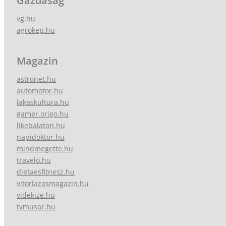
Gazdaság
vg.hu
agrokep.hu
Magazin
astronet.hu
automotor.hu
lakaskultura.hu
gamer.origo.hu
likebalaton.hu
napidoktor.hu
mindmegette.hu
travelo.hu
dietaesfitnesz.hu
vitorlazasmagazin.hu
videkize.hu
tvmusor.hu