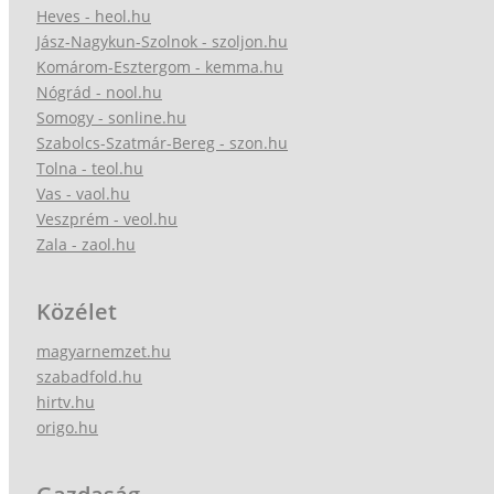
Heves - heol.hu
Jász-Nagykun-Szolnok - szoljon.hu
Komárom-Esztergom - kemma.hu
Nógrád - nool.hu
Somogy - sonline.hu
Szabolcs-Szatmár-Bereg - szon.hu
Tolna - teol.hu
Vas - vaol.hu
Veszprém - veol.hu
Zala - zaol.hu
Közélet
magyarnemzet.hu
szabadfold.hu
hirtv.hu
origo.hu