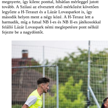
megnyerte, így kilenc ponttal, hibátlan mérleggel jutott
tovább. A Szilasi az elvesztett első mérkőzést követően
legyőzte a H-Teraszt és a Lázár Lovasparkot is, így
második helyen ment a négy közé. A H-Terasz lett a
harmadik, míg a futsal NB I-es és NB II-es játékosokkal
felálló Lázár Lovaspark némi meglepetésre pont nélkül
fejezte be a nagydöntőt.