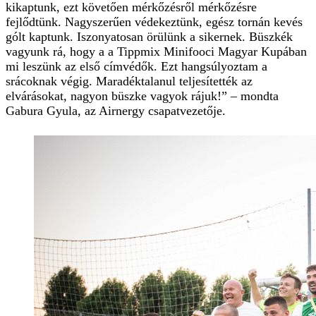
kikaptunk, ezt követően mérkőzésről mérkőzésre
fejlődtünk. Nagyszerűen védekeztünk, egész tornán kevés
gólt kaptunk. Iszonyatosan örülünk a sikernek. Büszkék
vagyunk rá, hogy a a Tippmix Minifooci Magyar Kupában
mi leszünk az első címvédők. Ezt hangsúlyoztam a
srácoknak végig. Maradéktalanul teljesítették az
elvárásokat, nagyon büszke vagyok rájuk!” – mondta
Gabura Gyula, az Airnergy csapatvezetője.