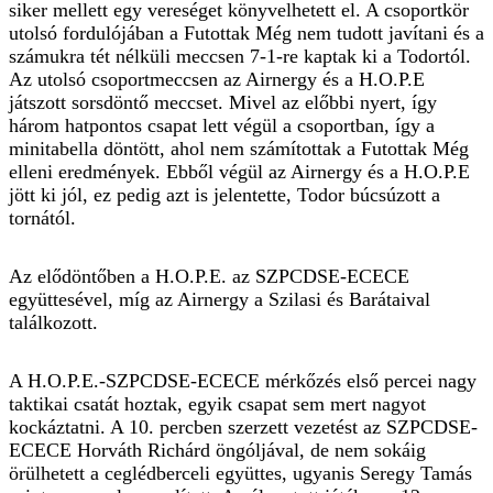
siker mellett egy vereséget könyvelhetett el. A csoportkör
utolsó fordulójában a Futottak Még nem tudott javítani és a
számukra tét nélküli meccsen 7-1-re kaptak ki a Todortól.
Az utolsó csoportmeccsen az Airnergy és a H.O.P.E
játszott sorsdöntő meccset. Mivel az előbbi nyert, így
három hatpontos csapat lett végül a csoportban, így a
minitabella döntött, ahol nem számítottak a Futottak Még
elleni eredmények. Ebből végül az Airnergy és a H.O.P.E
jött ki jól, ez pedig azt is jelentette, Todor búcsúzott a
tornától.
Az elődöntőben a H.O.P.E. az SZPCDSE-ECECE
együttesével, míg az Airnergy a Szilasi és Barátaival
találkozott.
A H.O.P.E.-SZPCDSE-ECECE mérkőzés első percei nagy
taktikai csatát hoztak, egyik csapat sem mert nagyot
kockáztatni. A 10. percben szerzett vezetést az SZPCDSE-
ECECE Horváth Richárd öngóljával, de nem sokáig
örülhetett a ceglédberceli együttes, ugyanis Seregy Tamás