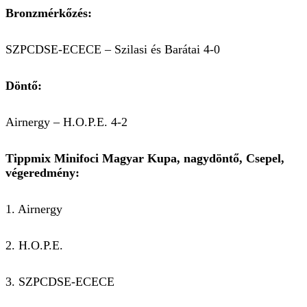
Bronzmérkőzés:
SZPCDSE-ECECE – Szilasi és Barátai 4-0
Döntő:
Airnergy – H.O.P.E. 4-2
Tippmix Minifoci Magyar Kupa, nagydöntő, Csepel,
végeredmény:
1. Airnergy
2. H.O.P.E.
3. SZPCDSE-ECECE