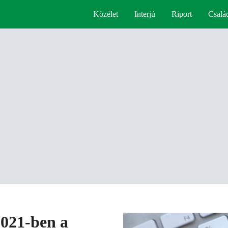
Közélet
Interjú
Riport
Csalá
2021-ben a