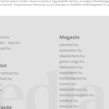
rtalmat jelent minden olvasó számára. Egyedülálló elérést, országos lefedettsége
 biztosít. Folyamatosan keressük az új irányokat és fejlődési lehetőségeket. Ez j
Magazin
aol.hu
ém - veol.hu
astronet.hu
zaol.hu
automotor.hu
lakaskultura.hu
gamer.origo.hu
let
likebalaton.hu
napidoktor.hu
rnemzet.hu
mindmegette.hu
fold.hu
travelo.hu
hu
dietaesfitnesz.hu
hu
vitorlazasmagazin.hu
videkize.hu
daság
tvmusor.hu