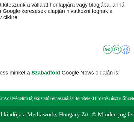
 kiteszünk a vállalat honlapjára vagy blogjába, annál
 Google keresések alapján hivatkozni fognak a
 cikkre.
vess minket a
Szabadföld
Google News oldalán is!
at
Adatvédelmi tájékoztató
Felhasználási feltételek
Hirdetési ászf
Előfizet
d kiadója a Mediaworks Hungary Zrt. © Minden jog fen