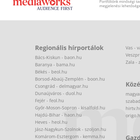
Portfóliónk minőségi ta
megjelenési lehetőséget
Regionális hírportálok
Vas - v
Veszpr
Bács-Kiskun - baon.hu
Zala - 
Baranya - bama.hu
Békés - beol.hu
Borsod-Abaúj-Zemplén - boon.hu
Közé
Csongrád - delmagyar.hu
Dunaújváros - duol.hu
magya
Fejér - feol.hu
szabad
Győr-Moson-Sopron - kisalfold.hu
hirtv.
Hajdú-Bihar - haon.hu
origo.
Heves - heol.hu
Jász-Nagykun-Szolnok - szoljon.hu
Komárom-Esztergom - kemma.hu
Gaz