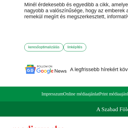
Minél érdekesebb és egyedibb a cikk, amelyet
nagyobb a valószínűsége, hogy az emberek a
remekül megírt és megszerkesztett, informatív
keresőoptimalizálás
linképítés
A legfrissebb hírekért kö
Impresszum
Online médiaajánlat
Print médiaajánl
A Szabad Föl