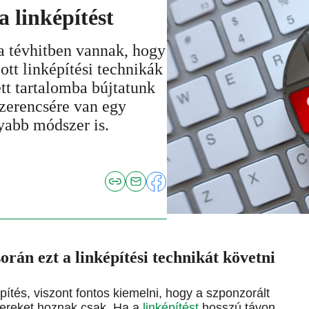
a linképítést
a tévhitben vannak, hogy
ott linképítési technikák
tt tartalomba bújtatunk
szerencsére van egy
yabb módszer is.
rán ezt a linképítési technikát követni
pítés, viszont fontos kiemelni, hogy a szponzorált
ikereket hoznak csak. Ha a
linképítést
hosszú távon