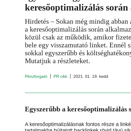
keresőoptimalizálás során 
Hirdetés – Sokan még mindig abban 
a keresőoptimalizálás során alkalmaz
közül csak az működik, amikor fizete
bele egy visszamutató linket. Ennél 
sokkal egyszerűbb és költséghatékon
Mutatjuk a részleteket.
Pénzforgató
PR cikk
2021. 01. 19. kedd
Egyszerűbb a keresőoptimalizálás so
A keresőoptimalizálásnak fontos része a linké
tartalmakba bújtatott backlinkek rövid távú s