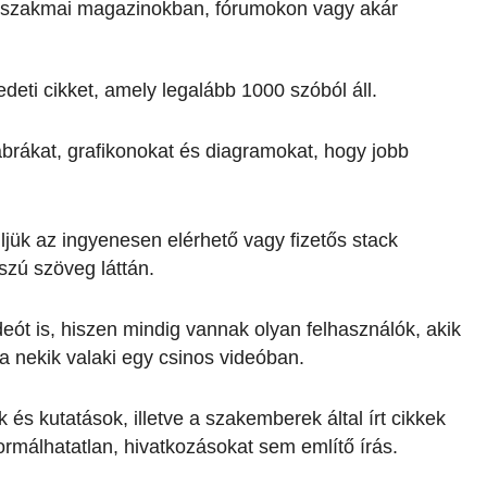
, szakmai magazinokban, fórumokon vagy akár
edeti cikket, amely legalább 1000 szóból áll.
ábrákat, grafikonokat és diagramokat, hogy jobb
jük az ingyenesen elérhető vagy fizetős stack
szú szöveg láttán.
ót is, hiszen mindig vannak olyan felhasználók, akik
 nekik valaki egy csinos videóban.
 és kutatások, illetve a szakemberek által írt cikkek
formálhatatlan, hivatkozásokat sem említő írás.