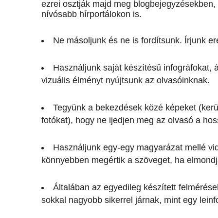
ezrei osztják majd meg blogbejegyzésekben
nívósabb hírportálokon is.
Ne másoljunk és ne is fordítsunk. Írjunk er
Használjunk saját készítésű infográfokat, 
vizuális élményt nyújtsunk az olvasóinknak.
Tegyünk a bekezdések közé képeket (kerül
fotókat), hogy ne ijedjen meg az olvasó a hos
Használjunk egy-egy magyarázat mellé vide
könnyebben megértik a szöveget, ha elmondja
Általában az egyedileg készített felmérések
sokkal nagyobb sikerrel járnak, mint egy lein