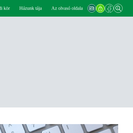
di kör
Házunk tája
Az olvasó oldala