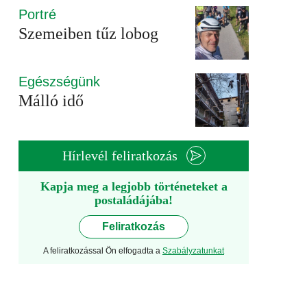
Portré
Szemeiben tűz lobog
Egészségünk
Málló idő
Hírlevél feliratkozás
Kapja meg a legjobb történeteket a
postaládájába!
Feliratkozás
A feliratkozással Ön elfogadta a
Szabályzatunkat