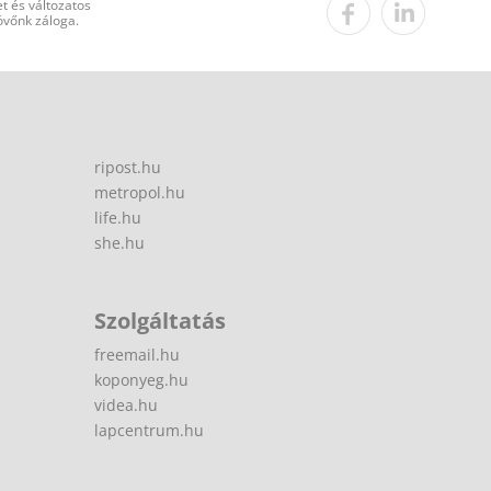
t és változatos
övőnk záloga.
ripost.hu
metropol.hu
life.hu
she.hu
Szolgáltatás
freemail.hu
koponyeg.hu
videa.hu
lapcentrum.hu