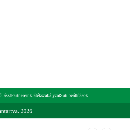
ői ászf
Partnereink
Játékszabályzat
Süti beállítások
ntartva. 2026