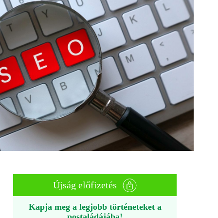
Újság előfizetés
Kapja meg a legjobb történeteket a
postaládájába!