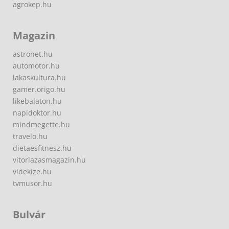
agrokep.hu
Magazin
astronet.hu
automotor.hu
lakaskultura.hu
gamer.origo.hu
likebalaton.hu
napidoktor.hu
mindmegette.hu
travelo.hu
dietaesfitnesz.hu
vitorlazasmagazin.hu
videkize.hu
tvmusor.hu
Bulvár