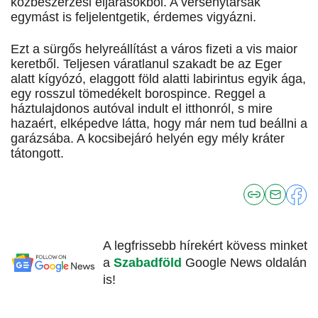
közbeszerzési eljárásokból. A versenytársak
egymást is feljelentgetik, érdemes vigyázni.
Ezt a sürgős helyreállítást a város fizeti a vis maior
keretből. Teljesen váratlanul szakadt be az Eger
alatt kígyózó, elaggott föld alatti labirintus egyik ága,
egy rosszul tömedékelt borospince. Reggel a
háztulajdonos autóval indult el itthonról, s mire
hazaért, elképedve látta, hogy már nem tud beállni a
garázsába. A kocsibejáró helyén egy mély kráter
tátongott.
A legfrissebb hírekért kövess minket
a
Szabadföld
Google News oldalán
is!