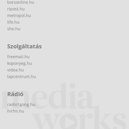
borsonline.hu
ripost.hu
metropol.hu
life.hu
she.hu
Szolgáltatás
freemail.hu
koponyeg.hu
videa.hu
lapcentrum.hu
Rádió
radio1gong.hu
hirfm.hu