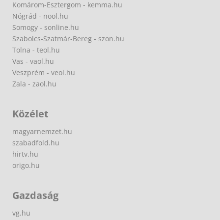
Komárom-Esztergom - kemma.hu
Nógrád - nool.hu
Somogy - sonline.hu
Szabolcs-Szatmár-Bereg - szon.hu
Tolna - teol.hu
Vas - vaol.hu
Veszprém - veol.hu
Zala - zaol.hu
Közélet
magyarnemzet.hu
szabadfold.hu
hirtv.hu
origo.hu
Gazdaság
vg.hu