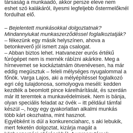
társaság a munkaadó, akkor persze eleve nem
eshet szó kalákáról, ilyesmi legfeljebb őstermelőknél
fordulhat elő.
– Bejelentett munkásokkal dolgoztatnak?
Mindannyiukat munkaszerződéssel foglalkoztatják?
– fékezünk egy másik helyszínen, ahova a
betonkeverő jól ismert zaja csalogat.
– Abban biztos lehet. Hatvanezer eurós értékű
fúrógépet nem is mernék rábízni akárkire. Meg a
hírnevemet se kockáztatnám ötvenévesen, ha már
eddig megúsztuk – feleli mélységes nyugalommal a
főnök. Varga Lajos, aki a mélyépítéssel foglalkozó
egri cég tulajdonosa, somolyogva meséli: kedden
kezdték a beomlott pince kárelhárítását, és szerdán
már itt teremtek a munkavédelmisek. Nem is bánja,
olyan speciális feladat az övék – itt például támfal
készül –, hogy egy gyakorlatlan alkalmi munkás
több kárt okozhatna, mint hasznot.
Egyébként is dúl a konkurenciaharc, s aki lebukik,
mert feketén dolgoztat, kizárja magát a