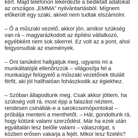
kért. Majd telefonon lekérdezte a bediktált adatokat
az országos „EMMA” nyilvántartásból. Mígnem
előkerült egy szaki, akivel nem tudtak elszámolni.
– Ő a műszaki vezető, akkor jön, amikor szükség
van rá – magyarázkodott az építési vállalkozó,
egyébként nem sok sikerrel. Ez volt az a pont, ahol
felgyorsultak az események.
– Önt tanúként hallgatjuk meg, ugyanis mi a
munkáltatóját ellenőrizzük – világosítja fel a
munkaügyi felügyelő a műszaki vezetőnek titulált
férfit, aki jól hallhatóan fohászkodik az égiekhez.
– Szóban állapodtunk meg. Csak akkor jöttem, ha
szükség volt rá, most épp a falazást néztem,
rendesen csinálták-e a sarokcsomópontokat –
próbálja menteni a menthetőt. – Hát, gondoltunk rá,
hogy kötünk valami szerződést. Már ha ezek után
egyáltalán lesz belőle valami – válaszolgat, s
közben erősen vakarja a fejét. Mikor lesz fizetés?