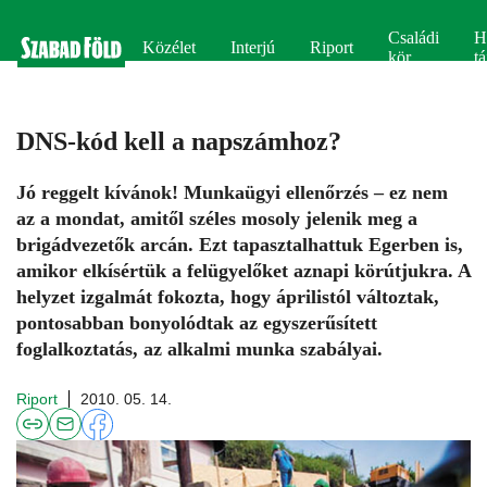
Családi
H
Közélet
Interjú
Riport
kör
tá
DNS-kód kell a napszámhoz?
Jó reggelt kívánok! Munkaügyi ellenőrzés – ez nem
az a mondat, amitől széles mosoly jelenik meg a
brigádvezetők arcán. Ezt tapasztalhattuk Egerben is,
amikor elkísértük a felügyelőket aznapi körútjukra. A
helyzet izgalmát fokozta, hogy áprilistól változtak,
pontosabban bonyolódtak az egyszerűsített
foglalkoztatás, az alkalmi munka szabályai.
Riport
2010. 05. 14.