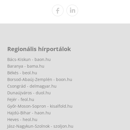
Regionális hírportálok
Bács-Kiskun - baon.hu
Baranya - bama.hu
Békés - beol.hu
Borsod-Abaúj-Zemplén - boon.hu
Csongrád - delmagyar.hu
Dunaújváros - duol.hu
Fejér - feol.hu
Győr-Moson-Sopron - kisalfold.hu
Hajdú-Bihar - haon.hu
Heves - heol.hu
Jász-Nagykun-Szolnok - szoljon.hu