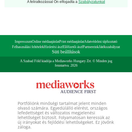
A feliratkozással Ön elfogadta a
Szabályzatunkat
Impresszum
Online médiaajánlat
Print médiaajánlat
Adatvédelmi tájékoztató
Felhasználási feltételek
Hirdetési ászf
Előfizetői ászf
Partnereink
Játékszabályzat
Süti beállítások
A Szabad Föld kiadója a Mediaworks Hungary Zrt. © Minden jog
fenntartva. 2026
Portfóliónk minőségi tartalmat jelent minden
olvasó számára. Egyedülálló elérést, országos
lefedettséget és változatos megjelenési
lehetőséget biztosít. Folyamatosan keressük az
új irányokat és fejlődési lehetőségeket. Ez jövőnk
záloga.