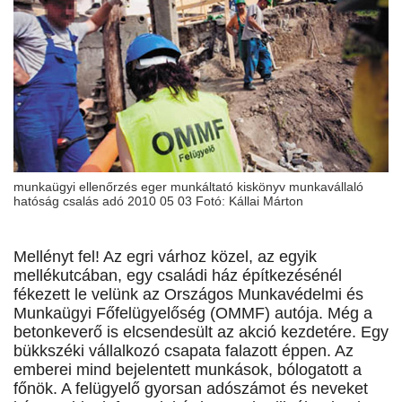
munkaügyi ellenőrzés eger munkáltató kiskönyv munkavállaló
hatóság csalás adó 2010 05 03 Fotó: Kállai Márton
Mellényt fel! Az egri várhoz közel, az egyik
mellékutcában, egy családi ház építkezésénél
fékezett le velünk az Országos Munkavédelmi és
Munkaügyi Főfelügyelőség (OMMF) autója. Még a
betonkeverő is elcsendesült az akció kezdetére. Egy
bükkszéki vállalkozó csapata falazott éppen. Az
emberei mind bejelentett munkások, bólogatott a
főnök. A felügyelő gyorsan adószámot és neveket