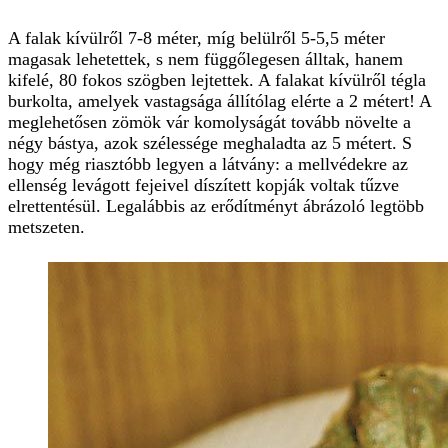
A falak kívülről 7-8 méter, míg belülről 5-5,5 méter
magasak lehetettek, s nem függőlegesen álltak, hanem
kifelé, 80 fokos szögben lejtettek. A falakat kívülről tégla
burkolta, amelyek vastagsága állítólag elérte a 2 métert! A
meglehetősen zömök vár komolyságát tovább növelte a
négy bástya, azok szélessége meghaladta az 5 métert. S
hogy még riasztóbb legyen a látvány: a mellvédekre az
ellenség levágott fejeivel díszített kopják voltak tűzve
elrettentésül. Legalábbis az erődítményt ábrázoló legtöbb
metszeten.