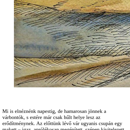
Mi is elnéznénk napestig, de hamarosan jönnek a
várbontók, s estére már csak hűlt helye lesz az
erődítménynek. Az előttünk lévő vár ugyanis csupán egy
makett – igaz, aprólékosan megépített, szépen kivitelezett