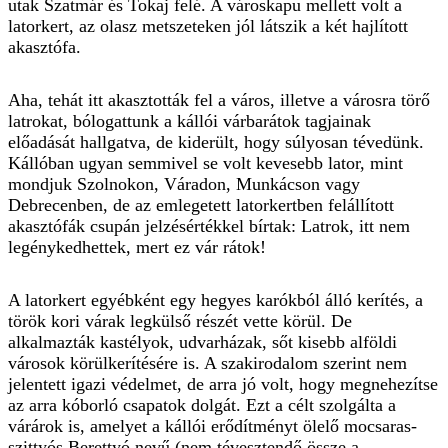
utak Szatmár és Tokaj felé. A városkapu mellett volt a
latorkert, az olasz metszeteken jól látszik a két hajlított
akasztófa.
Aha, tehát itt akasztották fel a város, illetve a városra törő
latrokat, bólogattunk a kállói várbarátok tagjainak
előadását hallgatva, de kiderült, hogy súlyosan tévedünk.
Kállóban ugyan semmivel se volt kevesebb lator, mint
mondjuk Szolnokon, Váradon, Munkácson vagy
Debrecenben, de az emlegetett latorkertben felállított
akasztófák csupán jelzésértékkel bírtak: Latrok, itt nem
legénykedhettek, mert ez vár rátok!
A latorkert egyébként egy hegyes karókból álló kerítés, a
török kori várak legkülső részét vette körül. De
alkalmazták kastélyok, udvarházak, sőt kisebb alföldi
városok körülkerítésére is. A szakirodalom szerint nem
jelentett igazi védelmet, de arra jó volt, hogy megnehezítse
az arra kóborló csapatok dolgát. Ezt a célt szolgálta a
várárok is, amelyet a kállói erődítményt ölelő mocsaras-
szittyós Berettyó nevű (nem tévesztendő össze a