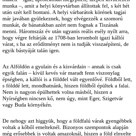
munka –, amit a helyi könyvtárban állítottak fel, s két hét
után szét kell bontani. A helyi várbarátok körének tagjai
már javában gyülekeznek, hogy elvégezzék a szomorú
munkát, de bánatukban azért nem fognak a Tiszának
menni. Háromszáz év után ugyanis reális esély nyílt arra,
hogy végre feltárják az 1708-ban lerombolt igazi kállói
várat, s ha az erődítményt nem is tudják visszaépíteni, de
egyik bástyáját talán igen.
Az Alföldön a gyulain és a kisvárdain – annak is csak
egyik falán – kívül kevés vár maradt fenn viszonylag
épségben, a kállói is a földdel vált egyenlővé. Földből lett,
s földdé lett, mondhatnánk, hiszen földből épültek a falai.
Nem is nagyon épülhettek volna másból, hiszen a
Nyírségben nincsen kő, nem úgy, mint Eger, Szigetvár
vagy Buda környékén.
De nehogy azt higgyük, hogy a földfalú várak gyengébbek
voltak a kőből emelteknél. Bizonyos szempontok alapján
még erősebbek is voltak amazoknál, hiszen a föld elnyelte