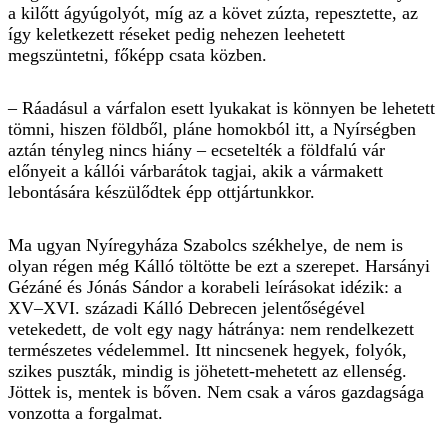
a kilőtt ágyúgolyót, míg az a követ zúzta, repesztette, az
így keletkezett réseket pedig nehezen leehetett
megszüntetni, főképp csata közben.
– Ráadásul a várfalon esett lyukakat is könnyen be lehetett
tömni, hiszen földből, pláne homokból itt, a Nyírségben
aztán tényleg nincs hiány – ecsetelték a földfalú vár
előnyeit a kállói várbarátok tagjai, akik a vármakett
lebontására készülődtek épp ottjártunkkor.
Ma ugyan Nyíregyháza Szabolcs székhelye, de nem is
olyan régen még Kálló töltötte be ezt a szerepet. Harsányi
Gézáné és Jónás Sándor a korabeli leírásokat idézik: a
XV–XVI. századi Kálló Debrecen jelentőségével
vetekedett, de volt egy nagy hátránya: nem rendelkezett
természetes védelemmel. Itt nincsenek hegyek, folyók,
szikes puszták, mindig is jöhetett-mehetett az ellenség.
Jöttek is, mentek is bőven. Nem csak a város gazdagsága
vonzotta a forgalmat.