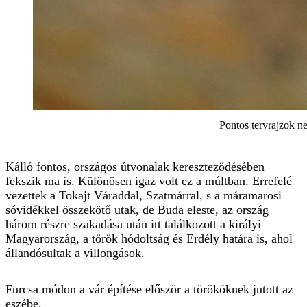
Pontos tervrajzok n
Kálló fontos, országos útvonalak kereszteződésében
fekszik ma is. Különösen igaz volt ez a múltban. Errefelé
vezettek a Tokajt Váraddal, Szatmárral, s a máramarosi
sóvidékkel összekötő utak, de Buda eleste, az ország
három részre szakadása után itt találkozott a királyi
Magyarország, a török hódoltság és Erdély határa is, ahol
állandósultak a villongások.
Furcsa módon a vár építése először a törököknek jutott az
eszébe.