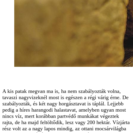
A kis patak megvan ma is, ha nem szabályozták volna,
tavaszi nagyvizeknél most is egészen a régi várig érne. De
szabályozták, és két nagy horgásztavat is táplál. Lejjebb
pedig a híres harangodi halastavat, amelyben ugyan most
nincs víz, mert korábban partvédő munkákat végeztek
rajta, de ha majd feltöltődik, lesz vagy 200 hektár. Vízjárta
rész volt az a nagy lapos mindig, az ottani mocsárvilágba