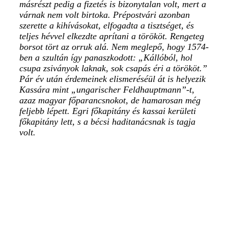
másrészt pedig a fizetés is bizonytalan volt, mert a
várnak nem volt birtoka. Prépostvári azonban
szerette a kihívásokat, elfogadta a tisztséget, és
teljes hévvel elkezdte aprítani a törököt. Rengeteg
borsot tört az orruk alá.
Nem meglepő, hogy 1574-
ben a szultán így panaszkodott: „Kállóból, hol
csupa zsiványok laknak, sok csapás éri a törököt.”
Pár év után érdemei­nek elismeréséül át is helyezik
Kassára mint „ungarischer Feldhauptmann”-t,
azaz magyar főparancsnokot, de hamarosan még
feljebb lépett. Egri főkapitány és kassai kerületi
főkapitány lett, s a bécsi haditanácsnak is tagja
volt.