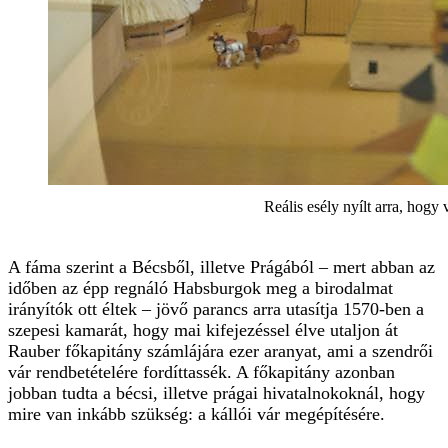
Reális esély nyílt arra, hogy
A fáma szerint a Bécsből, illetve Prágából – mert abban az
időben az épp regnáló Habsburgok meg a birodalmat
irányítók ott éltek – jövő parancs arra utasítja 1570-ben a
szepesi kamarát, hogy mai kifejezéssel élve utaljon át
Rauber főkapitány számlájára ezer aranyat, ami a szendrői
vár rendbetételére fordíttassék. A főkapitány azonban
jobban tudta a bécsi, illetve prágai hivatalnokoknál, hogy
mire van inkább szükség: a kállói vár megépítésére.