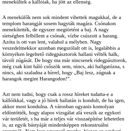
menekültek a kállóiak, ha jött az ellenség.
A menekülők nem sok mindent vihettek magukkal, de a
templom harangját sosem hagyták magára. Csónakon
menekítették, de egyszer megtörtént a baj. A nagy
sietségben felbillent a csónak, vízbe csúszott a harang.
Azóta is ott van lent, valahol a mélyben. Nagy
veszedelmekkor azonban megszólalt ott is, legalábbis a
környéken legeltető ridegpásztorok hallani vélték halk,
távoli zúgását. De hogy ma már nincsenek ridegpásztorok,
még csak kint háló csőszök sem, nincs, aki hallgatózna, s
nincs, aki szaladna a hírrel, hogy „Baj lesz, zúgnak a
harangok megint Harangodon!”.
Azt nem tudni, hogy csak a rossz híreket tudatta-e a
kállóikkal, vagy a jó hírek hallatán is kondult, de ha igen,
akkor most kondulna. A városban ugyanis komolyan
eldöntötték, hogy alapos vizsgálat alá veszik az egykori
vár területét, s ha már a teljes vár visszaépítése lehetetlen
is, az egyik bástyáját mindenképpen rekonstruálni