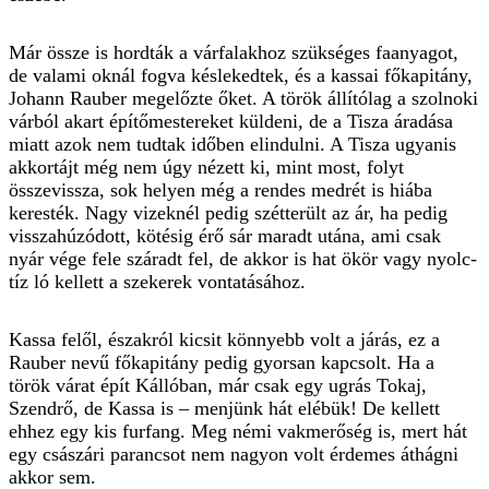
Már össze is hordták a várfalakhoz szükséges faanyagot,
de valami oknál fogva késlekedtek, és a kassai főkapitány,
Johann Rauber megelőzte őket. A tö­rök állítólag a szolnoki
várból akart építőmestereket küldeni, de a Tisza áradása
miatt azok nem tudtak időben elindulni. A Tisza ugyanis
akkortájt még nem úgy nézett ki, mint most, folyt
összevissza, sok helyen még a rendes medrét is hiába
keresték. Nagy vizeknél pedig szétterült az ár, ha pedig
visszahúzódott, kötésig érő sár maradt utána, ami csak
nyár vége fele száradt fel, de akkor is hat ökör vagy nyolc-
tíz ló kellett a szekerek vontatásához.
Kassa felől, északról kicsit könnyebb volt a járás, ez a
Rauber nevű főkapitány pedig gyorsan kapcsolt. Ha a
török várat épít Kállóban, már csak egy ugrás Tokaj,
Szendrő, de Kassa is – menjünk hát elébük! De kellett
ehhez egy kis furfang. Meg némi vakmerőség is, mert hát
egy császári parancsot nem nagyon volt érdemes áthágni
akkor sem.