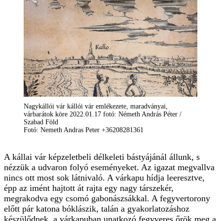
Nagykállói vár kállói vár emlékezete, maradványai,
várbarátok köre 2022.01.17 fotó: Németh András Péter /
Szabad Föld
Fotó: Nemeth Andras Peter +36208281361
A kállai vár képzeletbeli délkeleti bástyájánál állunk, s
nézzük a udvaron folyó eseményeket. Az igazat megvallva
nincs ott most sok látnivaló. A várkapu hídja leeresztve,
épp az imént hajtott át rajta egy nagy társzekér,
megrakodva egy csomó gabonászsákkal. A fegyvertorony
előtt pár katona bóklászik, talán a gyakorlatozáshoz
készülődnek, a várkapuban unatkozó fegyveres őrök meg a