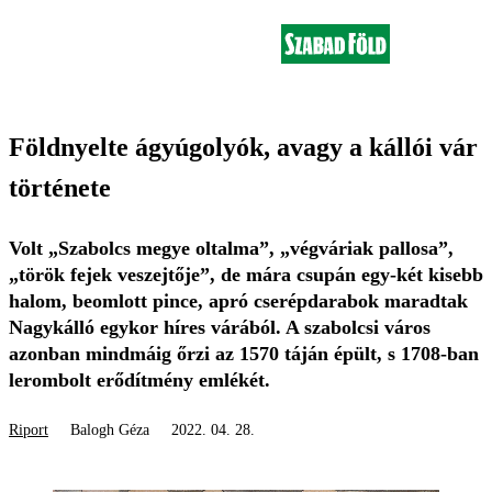
Földnyelte ágyúgolyók, avagy a kállói vár
története
Volt „Szabolcs megye oltalma”, „végváriak pallosa”,
„török fejek veszejtője”, de mára csupán egy-két kisebb
halom, beomlott pince, apró cserépdarabok maradtak
Nagykálló egykor híres várából. A szabolcsi város
azonban mindmáig őrzi az 1570 táján épült, s 1708-ban
lerombolt erődítmény emlékét.
Riport
Balogh Géza
2022. 04. 28.