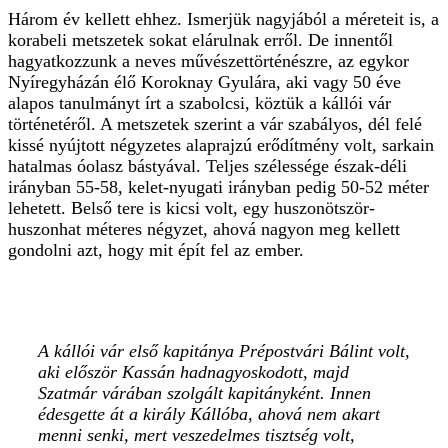
Három év kellett ehhez. Ismerjük nagyjából a méreteit is, a
korabeli metszetek sokat elárulnak erről. De innentől
hagyatkozzunk a neves művészettörténészre, az egykor
Nyíregyházán élő Koroknay Gyulára, aki vagy 50 éve
alapos tanulmányt írt a szabolcsi, köztük a kállói vár
történetéről. A metszetek szerint a vár szabályos, dél felé
kissé nyújtott négyzetes alaprajzú erődítmény volt, sarkain
hatalmas óolasz bástyával. Teljes szélessége észak-déli
irányban 55-58, kelet-nyugati irányban pedig 50-52 méter
lehetett. Belső tere is kicsi volt, egy huszonötször-
huszonhat méteres négyzet, ahová nagyon meg kellett
gondolni azt, hogy mit épít fel az ember.
A kállói vár első kapitánya Prépostvári Bálint volt,
aki először Kassán hadnagyoskodott, majd
Szatmár várában szolgált kapitányként. Innen
édesgette át a király Kállóba, ahová nem akart
menni senki, mert veszedelmes tisztség volt,