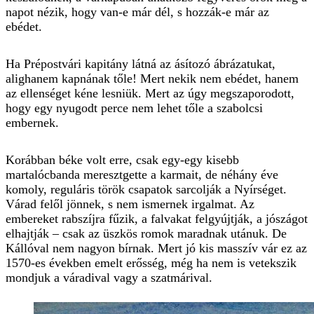
napot nézik, hogy van-e már dél, s hozzák-e már az
ebédet.
Ha Prépostvári kapitány látná az ásítozó ábrázatukat,
alighanem kapnának tőle! Mert nekik nem ebédet, hanem
az ellenséget kéne lesniük. Mert az úgy megszaporodott,
hogy egy nyugodt perce nem lehet tőle a szabolcsi
embernek.
Korábban béke volt erre, csak egy-egy kisebb
martalócbanda meresztgette a karmait, de néhány éve
komoly, reguláris török csapatok sarcolják a Nyírséget.
Várad felől jönnek, s nem ismernek irgalmat. Az
embereket rabszíjra fűzik, a falvakat felgyújtják, a jószágot
elhajtják – csak az üszkös romok maradnak utánuk. De
Kállóval nem nagyon bírnak. Mert jó kis masszív vár ez az
1570-es években emelt erősség, még ha nem is vetekszik
mondjuk a váradival vagy a szatmárival.