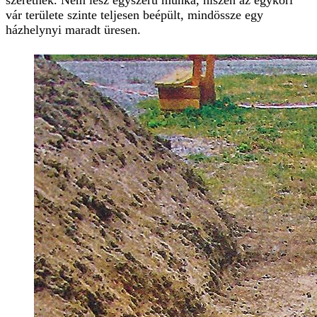
szeretnék. Nem lesz egyszerű munka, hiszen az egykori
vár területe szinte teljesen beépült, mindössze egy
házhelynyi maradt üresen.