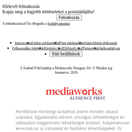
Hírlevél feliratkozás
Kapja meg a legjobb történeteket a postaládájába!
Feliratkozás
A feliratkozással Ön elfogadta a
Szabályzatunkat
Impresszum
Online médiaajánlat
Print médiaajánlat
Adatvédelmi tájékoztató
Felhasználási feltételek
Hirdetési ászf
Előfizetői ászf
Partnereink
Játékszabályzat
Süti beállítások
A Szabad Föld kiadója a Mediaworks Hungary Zrt. © Minden jog
fenntartva. 2026
Portfóliónk minőségi tartalmat jelent minden olvasó
számára. Egyedülálló elérést, országos lefedettséget és
változatos megjelenési lehetőséget biztosít. Folyamatosan
keressük az új irányokat és fejlődési lehetőségeket. Ez