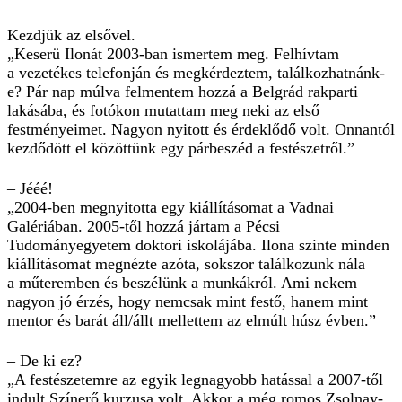
Kezdjük az elsővel.
„Keserü Ilonát 2003-ban ismertem meg. Felhívtam
a vezetékes telefonján és megkérdeztem, találkozhatnánk-
e? Pár nap múlva felmentem hozzá a Belgrád rakparti
lakásába, és fotókon mutattam meg neki az első
festményeimet. Nagyon nyitott és érdeklődő volt. Onnantól
kezdődött el közöttünk egy párbeszéd a festészetről.”
– Jééé!
„2004-ben megnyitotta egy kiállításomat a Vadnai
Galériában. 2005-től hozzá jártam a Pécsi
Tudományegyetem doktori iskolájába. Ilona szinte minden
kiállításomat megnézte azóta, sokszor találkozunk nála
a műteremben és beszélünk a munkákról. Ami nekem
nagyon jó érzés, hogy nemcsak mint festő, hanem mint
mentor és barát áll/állt mellettem az elmúlt húsz évben.”
– De ki ez?
„A festészetemre az egyik legnagyobb hatással a 2007-től
indult Színerő kurzusa volt. Akkor a még romos Zsolnay-