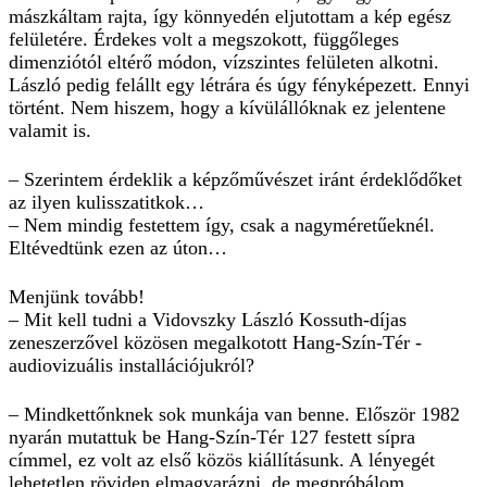
mászkáltam rajta, így könnyedén eljutottam a kép egész
felületére. Érdekes volt a megszokott, függőleges
dimenziótól eltérő módon, vízszintes felületen alkotni.
László pedig felállt egy létrára és úgy fényképezett. Ennyi
történt. Nem hiszem, hogy a kívülállóknak ez jelentene
valamit is.
– Szerintem érdeklik a képzőművészet iránt érdeklődőket
az ilyen kulisszatitkok…
– Nem mindig festettem így, csak a nagyméretűeknél.
Eltévedtünk ezen az úton…
Menjünk tovább!
– Mit kell tudni a Vidovszky László Kossuth-díjas
zeneszerzővel közösen megalkotott Hang-Szín-Tér ­
audiovizuális installációjukról?
– Mindkettőnknek sok munkája van benne. Először 1982
nyarán mutattuk be Hang-Szín-Tér 127 festett sípra
címmel, ez volt az első közös kiállításunk. A lényegét
lehetetlen röviden elmagyarázni, de megpróbálom.