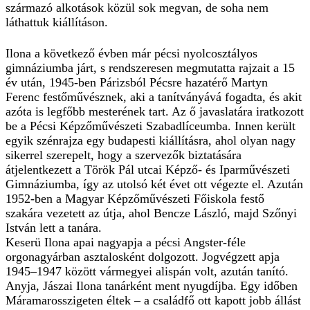
származó alkotások közül sok megvan, de soha nem
láthattuk kiállításon.
Ilona a következő évben már pécsi nyolcosztályos
gimnáziumba járt, s rendszeresen megmutatta rajzait a 15
év után, 1945-ben Párizsból Pécsre hazatérő Martyn
Ferenc festőművésznek, aki a tanítványává fogadta, és akit
azóta is legfőbb mesterének tart. Az ő javaslatára iratkozott
be a Pécsi Képzőművészeti Szabadlíceumba. Innen került
egyik szénrajza egy budapesti kiállításra, ahol olyan nagy
sikerrel szerepelt, hogy a szervezők biztatására
átjelentkezett a Török Pál utcai Képző- és Iparművészeti
Gimnáziumba, így az utolsó két évet ott végezte el. Azután
1952-ben a Magyar Képzőművészeti Főiskola festő
szakára vezetett az útja, ahol Bencze László, majd Szőnyi
István lett a tanára.
Keserü Ilona apai nagyapja a pécsi Angster-féle
orgonagyárban asztalosként dolgozott. Jogvégzett apja
1945–1947 között vármegyei alispán volt, azután tanító.
Anyja, Jászai Ilona tanárként ment nyugdíjba. Egy időben
Máramarosszigeten éltek – a családfő ott kapott jobb állást