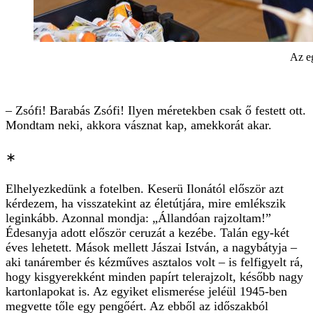
Az eg
– Zsófi! Barabás Zsófi! Ilyen méretekben csak ő festett ott.
Mondtam neki, akkora vásznat kap, amekkorát akar.
∗
Elhelyezkedünk a fotelben. Keserü Ilonától először azt
kérdezem, ha visszatekint az életútjára, mire emlékszik
leginkább. Azonnal mondja: „Állandóan rajzoltam!”
Édesanyja adott először ceruzát a kezébe. Talán egy-két
éves lehetett. Mások mellett Jászai István, a nagybátyja –
aki tanárember és kézműves asztalos volt – is felfigyelt rá,
hogy kisgyerekként minden papírt telerajzolt, később nagy
kartonlapokat is. Az egyiket elismerése jeléül 1945-ben
megvette tőle egy pengőért. Az ebből az időszakból