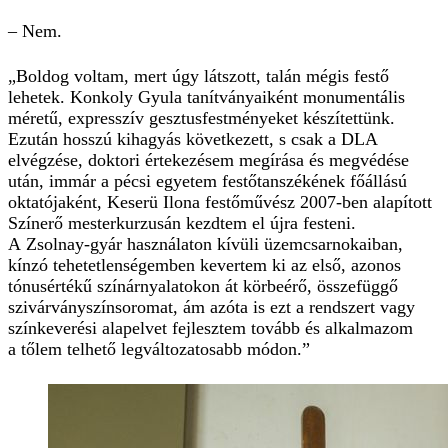
– Nem.
„Boldog voltam, mert úgy látszott, talán mégis festő
lehetek. Konkoly Gyula tanítványaiként monumentális
méretű, expresszív gesztusfestményeket készítettünk.
Ezután hosszú kihagyás következett, s csak a DLA
elvégzése, doktori értekezésem megírása és megvédése
után, immár a pécsi egyetem festőtanszékének főállású
oktatójaként, Keserü Ilona festőművész 2007-ben alapított
Színerő mesterkurzusán kezdtem el újra festeni.
A Zsolnay-gyár használaton kívüli üzemcsarnokaiban,
kínzó tehetetlenségemben kevertem ki az első, azonos
tónusértékű színárnyalatokon át körbeérő, összefüggő
szivárványszínsoromat, ám azóta is ezt a rendszert vagy
színkeverési alapelvet fejlesztem tovább és alkalmazom
a tőlem telhető legváltozatosabb módon.”