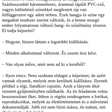
Százhuszonhét háromméteres, árammal táplált PVC-cső,
vagyis különböző színekkel megfestett síp van
felfüggesztve egy adott térben. Ezek hangja és színe egy
megadott rendszer szerint változik, és a benne mozgó
ember folyamatosan változó hang- és színélmény részese.
El tudja képzelni?
– Hogyne, hiszen láttam a legutóbbi kiállításán.
– Minden alkalommal változott. És sosem lesz kész.
– Van olyan műve, amit nem ad ki a kezéből?
– Ilyen nincs. Nem szoktam eldugni a képeimet, de azért
vannak olyanok, melyek nem kerülnek kiállításra. Ilyenek
például a régi, fiatalkori rajzaim. Azok a lányom által
vezetett gyűjteményben találhatók. Az én feladatom volna
beazonosítani őket. Itthon is régóta rendezgetem a fotókat,
reprodukciókat, melyek az élettörténetemet és a műveimet
dokumentálják. Jobb ezt nem bízni másra, én tudom, mit