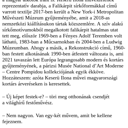
reprezentatív darabja, a Falikárpit sírkőformákkal című
varrott textilje 2017-ben került a New York-i Metropolitan
Művészeti Múzeum gyűjteményébe, amit a 2018-as
nemzetközi kiállításukon tártak közszemlére. A szív alakú
sírkőmotívumokból megalkotott falikárpit hatalmas utat
tett meg, először 1969-ben a Fényes Adolf Teremben volt
látható, 1983-ban a Műcsarnokban és 2004-ben a Ludwig
Múzeumban. Ahogy a másik, a Rekonstrukció című, 1960-
ban festett alkotásának 1990-ben átfestett változata is, ami
2021 tavaszán lett Európa legrangosabb modern és kortárs
gyűjteményének, a párizsi Musée National d’Art Moderne
– Centre Pompidou kollekciójának egyik ékköve.
Hozzáteszem: azóta Keserü Ilona művei magyarországi
kortárs árveréseken is keresettek.
– Új képet festek-e? – töri meg otthonának csendjét
a világhírű festőművész.
– Nem nagyon. Van egy-két művem, amit be kellene
fejeznem.