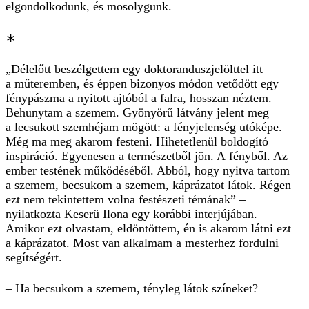
elgondolkodunk, és mosolygunk.
∗
„Délelőtt beszélgettem egy doktoranduszjelölttel itt
a műteremben, és éppen bizonyos módon vetődött egy
fénypászma a nyitott ajtóból a falra, hosszan néztem.
Behunytam a szemem. Gyönyörű látvány jelent meg
a lecsukott szemhéjam mögött: a fényjelenség utóképe.
Még ma meg akarom festeni. Hihetetlenül boldogító
inspiráció. Egyenesen a természetből jön. A fényből. Az
ember testének működéséből. Abból, hogy nyitva tartom
a szemem, becsukom a szemem, káprázatot látok. Régen
ezt nem tekintettem volna festészeti témának” –
nyilatkozta Keserü Ilona egy korábbi interjújában.
Amikor ezt olvastam, eldöntöttem, én is akarom látni ezt
a káprázatot. Most van alkalmam a mesterhez fordulni
segítségért.
– Ha becsukom a szemem, tényleg látok színeket?