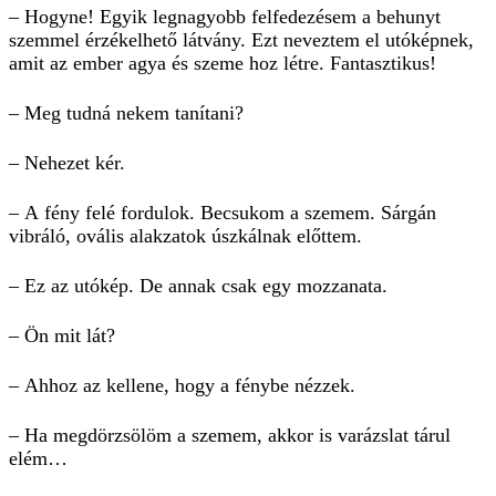
– Hogyne! Egyik legnagyobb felfedezésem a behunyt
szemmel érzékelhető látvány. Ezt neveztem el utóképnek,
amit az ember agya és szeme hoz létre. Fantasztikus!
– Meg tudná nekem tanítani?
– Nehezet kér.
– A fény felé fordulok. Becsukom a szemem. Sárgán
vibráló, ovális alakzatok úszkálnak előttem.
– Ez az utókép. De annak csak egy mozzanata.
– Ön mit lát?
– Ahhoz az kellene, hogy a fénybe nézzek.
– Ha megdörzsölöm a szemem, akkor is varázslat tárul
elém…