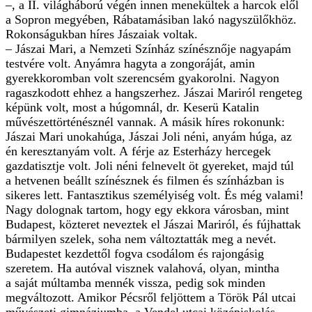
–, a II. világháború végén innen menekültek a harcok elől
a Sopron megyében, Rábatamásiban lakó nagyszülőkhöz.
Rokonságukban híres Jászaiak voltak.
– Jászai Mari, a Nemzeti Színház színésznője nagyapám
testvére volt. Anyámra hagyta a zongoráját, amin
gyerekkoromban volt szerencsém gyakorolni. Nagyon
ragaszkodott ehhez a hangszerhez. Jászai Mariról rengeteg
képünk volt, most a húgomnál, dr. Keserü Katalin
művészettörténésznél vannak. A másik híres rokonunk:
Jászai Mari unokahúga, Jászai Joli néni, anyám húga, az
én keresztanyám volt. A férje az Esterházy hercegek
gazdatisztje volt. Joli néni felnevelt öt gyereket, majd túl
a hetvenen beállt színésznek és filmen és színházban is
sikeres lett. Fantasztikus személyiség volt. És még valami!
Nagy dolognak tartom, hogy egy ekkora városban, mint
Budapest, közteret neveztek el Jászai Mariról, és fújhattak
bármilyen szelek, soha nem változtatták meg a nevét.
Budapestet kezdettől fogva csodálom és rajongásig
szeretem. Ha autóval visznek valahová, olyan, mintha
a saját múltamba mennék vissza, pedig sok minden
megváltozott. Amikor Pécsről feljöttem a Török Pál utcai