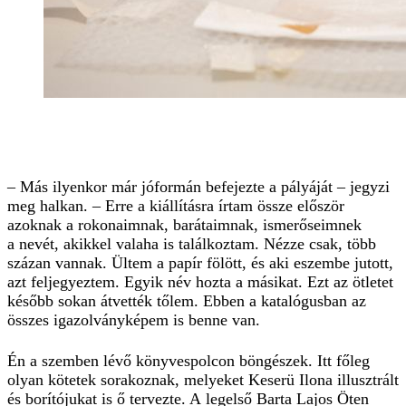
– Más ilyenkor már jóformán befejezte a pályáját – jegyzi
meg halkan. – Erre a kiállításra írtam össze először
azoknak a rokonaimnak, barátaimnak, ismerőseimnek
a nevét, akikkel valaha is találkoztam. Nézze csak, több
százan vannak. Ültem a papír fölött, és aki eszembe jutott,
azt feljegyeztem. Egyik név hozta a másikat. Ezt az ötletet
később sokan átvették tőlem. Ebben a katalógusban az
összes igazolványképem is benne van.
Én a szemben lévő könyvespolcon böngészek. Itt főleg
olyan kötetek sorakoznak, melyeket Keserü Ilona illusztrált
és borítójukat is ő tervezte. A legelső Barta Lajos Öten