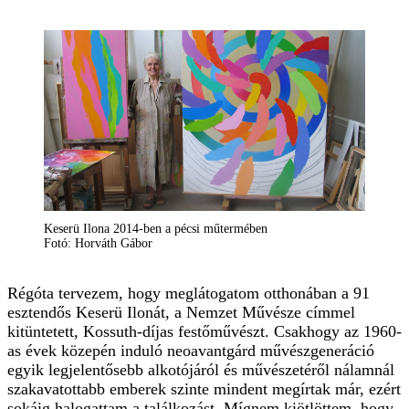
Keserü Ilona 2014-ben a pécsi műtermében
Fotó: Horváth Gábor
Régóta tervezem, hogy meglátogatom otthonában a 91
esztendős Keserü Ilonát, a Nemzet Művésze címmel
kitüntetett, Kossuth-díjas festőművészt. Csakhogy az 1960-
as évek közepén induló neoavantgárd művészgeneráció
egyik legjelentősebb alkotójáról és művészetéről nálamnál
szakavatottabb emberek szinte mindent megírtak már, ezért
sokáig halogattam a találkozást. Mígnem kiötlöttem, hogy