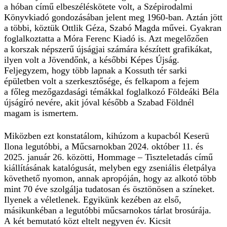
a hóban című elbeszéléskötete volt, a Szépirodalmi
Könyvkiadó gondozásában jelent meg 1960-ban. Aztán jött
a többi, köztük Ottlik Géza, Szabó Magda művei. Gyakran
foglalkoztatta a Móra Ferenc Kiadó is. Azt megelőzően
a korszak népszerű újságjai számára készített grafikákat,
ilyen volt a Jövendőnk, a későbbi Képes Újság.
Feljegyzem, hogy több lapnak a Kossuth tér sarki
épületben volt a szerkesztősége, és felkapom a fejem
a főleg mezőgazdasági témákkal foglalkozó Földeáki Béla
újságíró nevére, akit jóval később a Szabad Földnél
magam is ismertem.
Miközben ezt konstatálom, kihúzom a kupacból Keserü
Ilona legutóbbi, a Műcsarnokban 2024. október 11. és
2025. január 26. közötti, Hommage – Tiszteletadás című
kiállításának katalógusát, melyben egy zseniális életpálya
követhető nyomon, annak apropóján, hogy az alkotó több
mint 70 éve szolgálja tudatosan és ösztönösen a színeket.
Ilyenek a véletlenek. Egyikünk kezében az első,
másikunkéban a legutóbbi műcsarnokos tárlat brosúrája.
A két bemutató közt eltelt negyven év. Kicsit