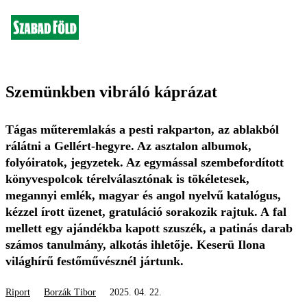
Szemünkben vibráló káprázat
Tágas műteremlakás a pesti rakparton, az ablakból
rálátni a Gellért-hegyre. Az asztalon albumok,
folyóiratok, jegyzetek. Az egymással szembefordított
könyvespolcok térelválasztónak is tökéletesek,
megannyi emlék, magyar és angol nyelvű katalógus,
kézzel írott üzenet, gratuláció sorakozik rajtuk. A fal
mellett egy ajándékba kapott szuszék, a patinás darab
számos tanulmány, alkotás ihletője. Keserü Ilona
világhírű festőművésznél jártunk.
Riport
Borzák Tibor
2025. 04. 22.