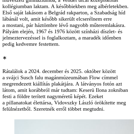
művészeti gimnáziumba, a Vendel utcai középiskolás
kollégiumban laktam. A későbbiekben meg albérletekben.
Első saját lakásom a Belgrád rakparton, a Szabadság híd
lábánál volt, amit később sikerült elcserélnem erre
a mostani, pár háztömbre lévő nagyobb műteremlakásra.
Pályám elején, 1967 és 1976 között színházi díszlet- és
jelmeztervezéssel is foglalkoztam, a maradék időmben
pedig kedvemre festettem.
∗
Rátalálok a 2024. december és 2025. október között
a svájci Susch falu magánmúzeumában Flow címmel
megrendezett kiállítás plakátjára. A látványos fotón azt
látom, amit korábbról már tudtam: Keserü Ilona zokniban
festi a földre terített nagyméretű képét. Ezeket
a pillanatokat élettársa, Vidovszky László örökítette meg
felülnézetből. Szeretnék erről többet megtudni.