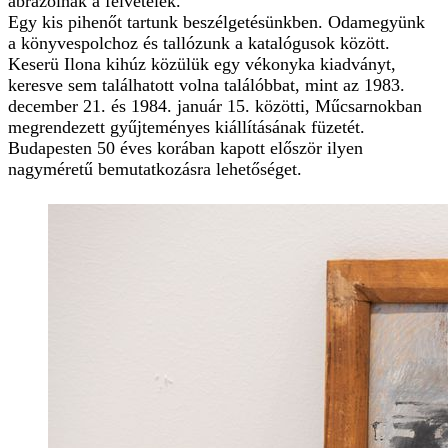
ábrázolnak a felvételek.
Egy kis pihenőt tartunk beszélgetésünkben. Odamegyünk
a könyvespolchoz és tallózunk a katalógusok között.
Keserü Ilona kihúz közülük egy vékonyka kiadványt,
keresve sem találhatott volna találóbbat, mint az 1983.
december 21. és 1984. január 15. közötti, Műcsarnokban
megrendezett gyűjteményes kiállításának füzetét.
Budapesten 50 éves korában kapott először ilyen
nagyméretű bemutatkozásra lehetőséget.