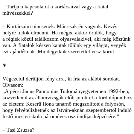
– Tartja a kapcsolatot a kortársaival vagy a fiatal
művészekkel?
– Kortársaim nincsenek. Már csak én vagyok. Kevés
helyre tudok elmenni. Ha mégis, akkor örülök, hogy
a régiek közül találkozom olyasvalakivel, aki még köztünk
van. A fiatalok készen kaptak tőlünk egy világot, vegyék
ezt ajándéknak. Mindegyikük szeretettel vesz körül.
∗
Végezetül derüljön fény arra, ki írta az alábbi sorokat.
Olvasom:
„A pécsi Janus Pannonius Tudományegyetemen 1992-ben,
közvetlenül az államvizsgák előtt jutott el a fordulóponthoz
az életem: Keserü Ilona tanárnő megszólított a folyosón,
hogy felvételizhetnék az István-aknán szeptembertől induló
festő-mesteriskola hároméves ösztöndíjas képzésére.”
– Tasi Zsuzsa?