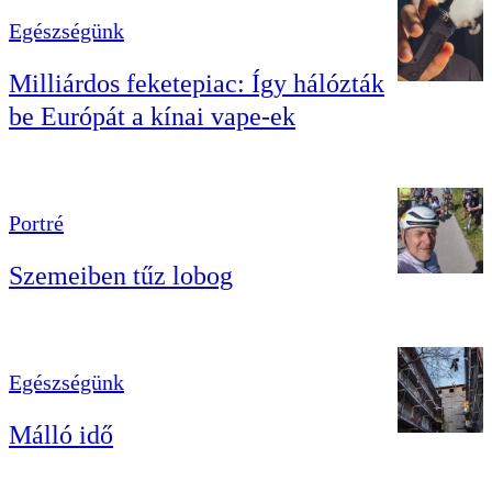
Egészségünk
Milliárdos feketepiac: Így hálózták
be Európát a kínai vape-ek
Portré
Szemeiben tűz lobog
Egészségünk
Málló idő