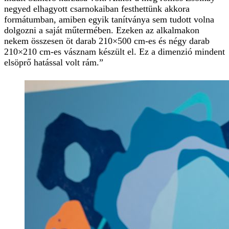
negyed elhagyott csarnokaiban festhettünk akkora
formátumban, amiben egyik tanítványa sem tudott volna
dolgozni a saját műtermében. Ezeken az alkalmakon
nekem összesen öt darab 210×500 cm-es és négy darab
210×210 cm-es vásznam készült el. Ez a dimenzió mindent
elsöprő hatással volt rám.”