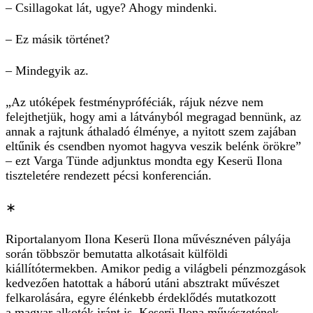
– Csillagokat lát, ugye? Ahogy mindenki.
– Ez másik történet?
– Mindegyik az.
„Az utóképek festménypróféciák, rájuk nézve nem
felejthetjük, hogy ami a látványból megragad bennünk, az
annak a rajtunk áthaladó élménye, a nyitott szem zajában
eltűnik és csendben nyomot hagyva veszik belénk örökre”
– ezt Varga Tünde adjunktus mondta egy Keserü Ilona
tiszteletére rendezett pécsi konferencián.
∗
Riportalanyom Ilona Keserü Ilona művésznéven pályája
során többször bemutatta alkotásait külföldi
kiállítótermekben. Amikor pedig a világbeli pénzmozgások
kedvezően hatottak a háború utáni absztrakt művészet
felkarolására, egyre élénkebb érdeklődés mutatkozott
a magyar alkotók iránt is. Keserü Ilona művészetének