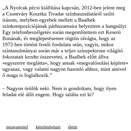
„A Nyolcak pécsi kiállítása kapcsán, 2012-ben jelent meg
a Csontváry Kosztka Tivadar színhasználatáról szóló
írásom, melyben egyebek mellett a Baalbek
színkompozíciójának párhuzamaira helyeztem a hangsúlyt.
Egy telefonbeszélgetés során megemlítettem ezt Keserü
Ilonának, és meglepetésemre rögtön rávágta, hogy az
1972-ben történt festői fordulata után, vagyis, mikor
színtanulmányai során már a teljes színspektrum világító
fokozatait kezdte összevetni, a Baal­bek előtt állva
»egyszerre meglátta«, hogy annak »megvalósulási képlete«
ugyanaz, vagy valami nagyon hasonló ahhoz, mint amivel
ő maga is foglalkozik.”
– Nagyon örülök neki. Nem is gondoltam, hogy ilyen
feladat elé állít engem. Hogy találta ezt ki?
neoavantgárd
képzőművészet
életút