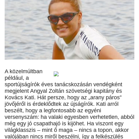
A közelmúltban
például, a
sportújságírók éves tanácskozásán vendégként
megjelent Angyal Zoltán szövetségi kapitány és
Kovács Kati. Hát persze, hogy az „arany páros”
jövőjéről is érdeklődtek az újságírók. Kati arról
beszélt, hogy a legfontosabb az egyéni
versenyszám: ha valaki egyesben verhetetlen, abból
még egy jó csapathajó is kijöhet. Ha viszont egy
világklasszis – mint ő maga – nincs a topon, akkor
valójában nincs miről beszélni, így a felkészülés