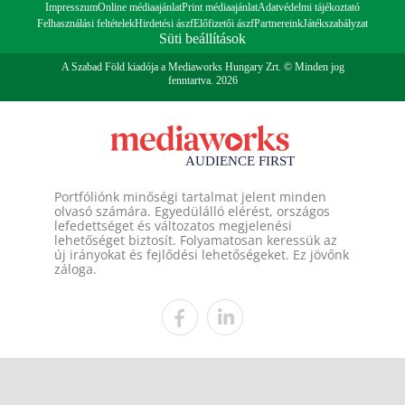
Impresszum
Online médiaajánlat
Print médiaajánlat
Adatvédelmi tájékoztató
Felhasználási feltételek
Hirdetési ászf
Előfizetői ászf
Partnereink
Játékszabályzat
Süti beállítások
A Szabad Föld kiadója a Mediaworks Hungary Zrt. © Minden jog
fenntartva. 2026
Portfóliónk minőségi tartalmat jelent minden
olvasó számára. Egyedülálló elérést, országos
lefedettséget és változatos megjelenési
lehetőséget biztosít. Folyamatosan keressük az
új irányokat és fejlődési lehetőségeket. Ez jövőnk
záloga.