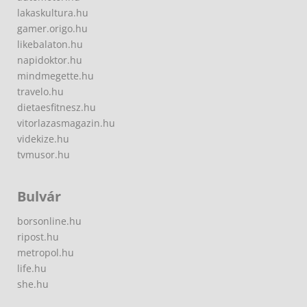
lakaskultura.hu
gamer.origo.hu
likebalaton.hu
napidoktor.hu
mindmegette.hu
travelo.hu
dietaesfitnesz.hu
vitorlazasmagazin.hu
videkize.hu
tvmusor.hu
Bulvár
borsonline.hu
ripost.hu
metropol.hu
life.hu
she.hu