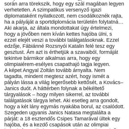
során arra törekszik, hogy egy szál magában legyen
verhetetlen. A szimpatikus versenyző igazi
diplomataként nyilatkozott, nem csodálkoznék rajta,
ha a pályáját a sportdiplomácia területén folytatná…
Aki akarja, az általa mondottakat úgy értelmezi,
hogy a jövőben nem kíván kettes hajóba ülni, s
ezzel elejét veszi a további találgatásoknak. Ezzel
edzője, Fábiánné Rozsnyói Katalin felé tesz egy
gesztust. Ám azt is érthetjük a szavaiból, formáját
tekintve bármikor alkalmas arra, hogy egy
olimpiaiérem-esélyes csapathajó tagja legyen.
A képet Angyal Zoltán tovább árnyalta. Nem
tagadta, mindent megtesz azért, hogy ismét a
pályán lássa a világ legerősebb kettősét, a Kovács–
Janics duót. A háttérben folynak a békéltető
tárgyalások – hogy milyen sikerrel, az további
találgatások tárgya lehet. Aki esetleg arra gondolt,
hogy a két lány egymás nyakába borul, az csalódott.
Szegeden ugyanis Janics Natasa megtalálta a
párját: a 18 esztendős Csipes Tamarával ültek egy
hajóba, és a kezdő csapások után az olimpiai