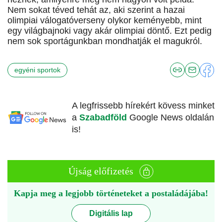
Nem sokat téved tehát az, aki szerint a hazai
olimpiai válogatóverseny olykor keményebb, mint
egy világbajnoki vagy akár olimpiai döntő. Ezt pedig
nem sok sportágunkban mondhatják el magukról.
egyéni sportok
A legfrissebb hírekért kövess minket
a
Szabadföld
Google News oldalán
is!
Újság előfizetés
Kapja meg a legjobb történeteket a postaládájába!
Digitális lap