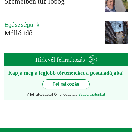
Szemeiben tűz lobog
Egészségünk
Málló idő
Hírlevél feliratkozás
Kapja meg a legjobb történeteket a postaládájába!
Feliratkozás
A feliratkozással Ön elfogadta a
Szabályzatunkat