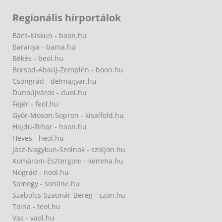
Regionális hírportálok
Bács-Kiskun - baon.hu
Baranya - bama.hu
Békés - beol.hu
Borsod-Abaúj-Zemplén - boon.hu
Csongrád - delmagyar.hu
Dunaújváros - duol.hu
Fejér - feol.hu
Győr-Moson-Sopron - kisalfold.hu
Hajdú-Bihar - haon.hu
Heves - heol.hu
Jász-Nagykun-Szolnok - szoljon.hu
Komárom-Esztergom - kemma.hu
Nógrád - nool.hu
Somogy - sonline.hu
Szabolcs-Szatmár-Bereg - szon.hu
Tolna - teol.hu
Vas - vaol.hu