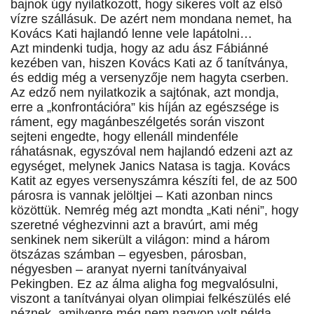
bajnok úgy nyilatkozott, hogy sikeres volt az első
vízre szállásuk. De azért nem mondana nemet, ha
Kovács Kati hajlandó lenne vele lapátolni…
Azt mindenki tudja, hogy az adu ász Fábiánné
kezében van, hiszen Kovács Kati az ő tanítványa,
és eddig még a versenyzője nem hagyta cserben.
Az edző nem nyilatkozik a sajtónak, azt mondja,
erre a „konfrontációra” kis híján az egészsége is
ráment, egy magánbeszélgetés során viszont
sejteni engedte, hogy ellenáll mindenféle
ráhatásnak, egyszóval nem hajlandó edzeni azt az
egységet, melynek Janics Natasa is tagja. Kovács
Katit az egyes versenyszámra készíti fel, de az 500
párosra is vannak jelöltjei – Kati azonban nincs
közöttük. Nemrég még azt mondta „Kati néni”, hogy
szeretné véghezvinni azt a bravúrt, ami még
senkinek nem sikerült a világon: mind a három
ötszázas számban – egyesben, párosban,
négyesben – aranyat nyerni tanítványaival
Pekingben. Ez az álma aligha fog megvalósulni,
viszont a tanítványai olyan olimpiai felkészülés elé
néznek, amilyenre még nem nagyon volt példa.