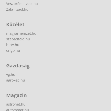
Veszprém - veol.hu
Zala - zaol.hu
Közélet
magyarnemzet.hu
szabadfold.hu
hirtv.hu
origo.hu
Gazdaság
vg.hu
agrokep.hu
Magazin
astronet.hu
automotor.hu