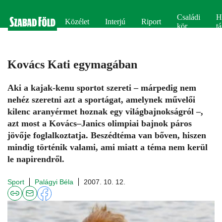
Családi
H
Közélet
Interjú
Riport
kör
tá
Kovács Kati egymagában
Aki a kajak-kenu sportot szereti – márpedig nem
nehéz szeretni azt a sportágat, amelynek művelői
kilenc aranyérmet hoznak egy világbajnokságról –,
azt most a Kovács–Janics olimpiai bajnok páros
jövője foglalkoztatja. Beszédtéma van bőven, hiszen
mindig történik valami, ami miatt a téma nem kerül
le napirendről.
Sport
Palágyi Béla
2007. 10. 12.