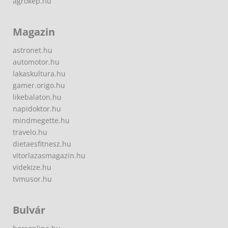
agrokep.hu
Magazin
astronet.hu
automotor.hu
lakaskultura.hu
gamer.origo.hu
likebalaton.hu
napidoktor.hu
mindmegette.hu
travelo.hu
dietaesfitnesz.hu
vitorlazasmagazin.hu
videkize.hu
tvmusor.hu
Bulvár