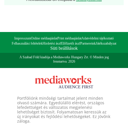
Impresszum
Online médiaajánlat
Print médiaajánlat
Adatvédelmi tájékoztató
Felhasználási feltételek
Hirdetési ászf
Előfizetői ászf
Partnereink
Játékszabályzat
Süti beállítások
A Szabad Föld kiadója a Mediaworks Hungary Zrt. © Minden jog
fenntartva. 2026
Portfóliónk minőségi tartalmat jelent minden
olvasó számára. Egyedülálló elérést, országos
lefedettséget és változatos megjelenési
lehetőséget biztosít. Folyamatosan keressük az
új irányokat és fejlődési lehetőségeket. Ez jövőnk
záloga.