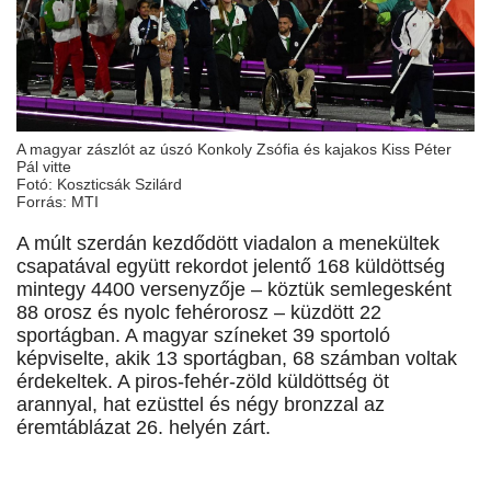
A magyar zászlót az úszó Konkoly Zsófia és kajakos Kiss Péter
Pál vitte
Fotó: Koszticsák Szilárd
Forrás: MTI
A múlt szerdán kezdődött viadalon a menekültek
csapatával együtt rekordot jelentő 168 küldöttség
mintegy 4400 versenyzője – köztük semlegesként
88 orosz és nyolc fehérorosz – küzdött 22
sportágban. A magyar színeket 39 sportoló
képviselte, akik 13 sportágban, 68 számban voltak
érdekeltek. A piros-fehér-zöld küldöttség öt
arannyal, hat ezüsttel és négy bronzzal az
éremtáblázat 26. helyén zárt.