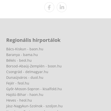
Regionális hírportálok
Bács-Kiskun - baon.hu
Baranya - bama.hu
Békés - beol.hu
Borsod-Abaúj-Zemplén - boon.hu
Csongrád - delmagyar.hu
Dunaújváros - duol.hu
Fejér - feol.hu
Győr-Moson-Sopron - kisalfold.hu
Hajdú-Bihar - haon.hu
Heves - heol.hu
Jász-Nagykun-Szolnok - szoljon.hu