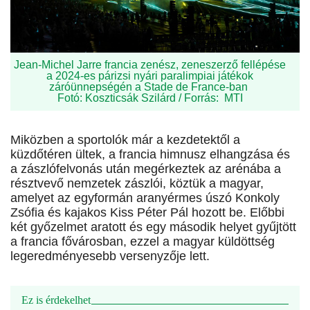
Jean-Michel Jarre francia zenész, zeneszerző fellépése
a 2024-es párizsi nyári paralimpiai játékok
záróünnepségén a Stade de France-ban
Fotó: Koszticsák Szilárd / Forrás: MTI
Miközben a sportolók már a kezdetektől a
küzdőtéren ültek, a francia himnusz elhangzása és
a zászlófelvonás után megérkeztek az arénába a
résztvevő nemzetek zászlói, köztük a magyar,
amelyet az egyformán aranyérmes úszó Konkoly
Zsófia és kajakos Kiss Péter Pál hozott be. Előbbi
két győzelmet aratott és egy második helyet gyűjtött
a francia fővárosban, ezzel a magyar küldöttség
legeredményesebb versenyzője lett.
Ez is érdekelhet