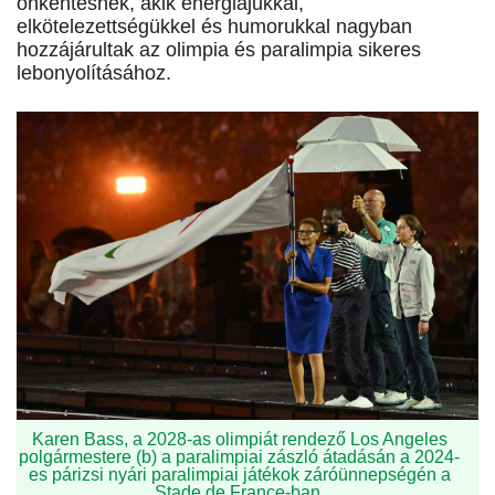
önkéntesnek, akik energiájukkal,
elkötelezettségükkel és humorukkal nagyban
hozzájárultak az olimpia és paralimpia sikeres
lebonyolításához.
Karen Bass, a 2028-as olimpiát rendező Los Angeles
polgármestere (b) a paralimpiai zászló átadásán a 2024-
es párizsi nyári paralimpiai játékok záróünnepségén a
Stade de France-ban