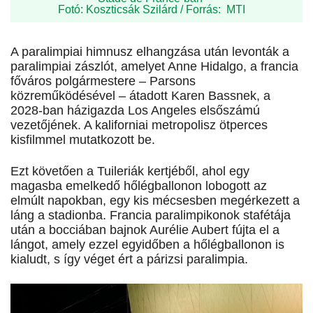
Fotó: Koszticsák Szilárd / Forrás: MTI
A paralimpiai himnusz elhangzása után levonták a
paralimpiai zászlót, amelyet Anne Hidalgo, a francia
főváros polgármestere – Parsons
közreműködésével – átadott Karen Bassnek, a
2028-ban házigazda Los Angeles elsőszámú
vezetőjének. A kaliforniai metropolisz ötperces
kisfilmmel mutatkozott be.
Ezt követően a Tuileriák kertjéből, ahol egy
magasba emelkedő hőlégballonon lobogott az
elmúlt napokban, egy kis mécsesben megérkezett a
láng a stadionba. Francia paralimpikonok stafétája
után a bocciában bajnok Aurélie Aubert fújta el a
lángot, amely ezzel egyidőben a hőlégballonon is
kialudt, s így véget ért a párizsi paralimpia.