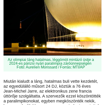
Az olimpiai láng hatalmas, léggömöt mintázó üstje a
2024-es párizsi nyári paralimpia záróünnepségén
Fotó: Aurelien Morissard / Forrás: MTI/AP
Miután kialudt a láng, hatalmas buli vette kezdetét,
az egyedülálló műsort 24 DJ, köztük a 76 éves
Jean-Michel Jarre, az elektronikus zene francia
úttörője szolgáltatta. A szervezők ezzel köszöntötték
a paralimpikonokat, egyben megköszönték nekik,