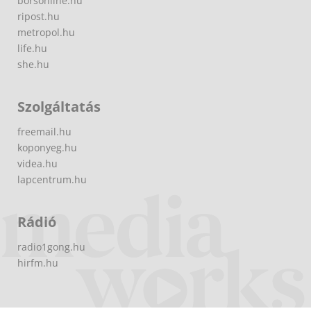
borsonline.hu
ripost.hu
metropol.hu
life.hu
she.hu
Szolgáltatás
freemail.hu
koponyeg.hu
videa.hu
lapcentrum.hu
Rádió
radio1gong.hu
hirfm.hu