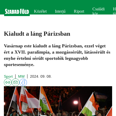
Családi
H
Közélet
Interjú
Riport
kör
tá
Kialudt a láng Párizsban
Vasárnap este kialudt a láng Párizsban, ezzel véget
ért a XVII. paralimpia, a mozgássérült, látássérült és
enyhe értelmi sérült sportolók legnagyobb
sporteseménye.
Sport
MW
2024. 09. 08.