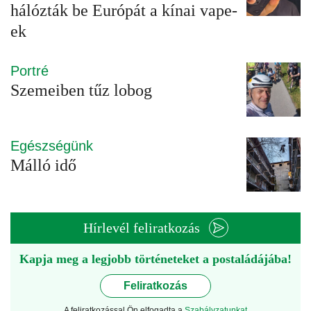
hálózták be Európát a kínai vape-
ek
Portré
Szemeiben tűz lobog
Egészségünk
Málló idő
Hírlevél feliratkozás
Kapja meg a legjobb történeteket a postaládájába!
Feliratkozás
A feliratkozással Ön elfogadta a
Szabályzatunkat