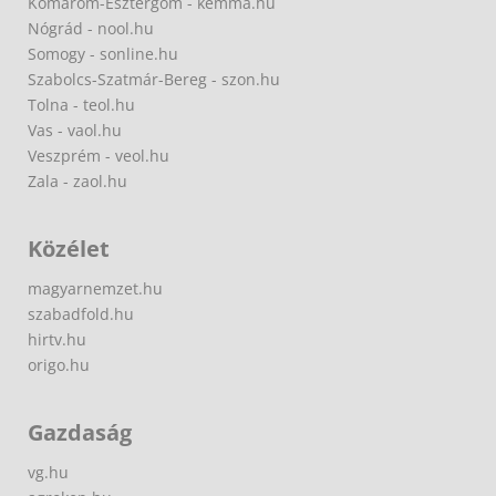
Komárom-Esztergom - kemma.hu
Nógrád - nool.hu
Somogy - sonline.hu
Szabolcs-Szatmár-Bereg - szon.hu
Tolna - teol.hu
Vas - vaol.hu
Veszprém - veol.hu
Zala - zaol.hu
Közélet
magyarnemzet.hu
szabadfold.hu
hirtv.hu
origo.hu
Gazdaság
vg.hu