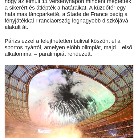
hogy az elmúlt 11 versenynapon mindent megtettek
a sikerért és átlépték a határaikat. A küzdőtér egy
hatalmas táncparketté, a Stade de France pedig a
fényjátékkal Franciaország legnagyobb diszkójává
alakult át.
Párizs ezzel a felejthetetlen bulival köszönt el a
sportos nyártól, amelyen előbb olimpiát, majd – első
alkalommal – paralimpiát rendezett.