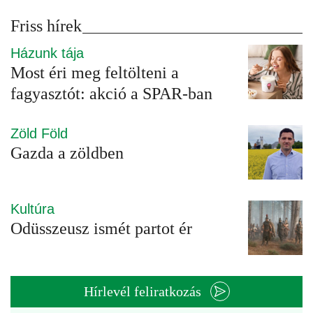
Friss hírek
Házunk tája
Most éri meg feltölteni a
fagyasztót: akció a SPAR-ban
Zöld Föld
Gazda a zöldben
Kultúra
Odüsszeusz ismét partot ér
Hírlevél feliratkozás