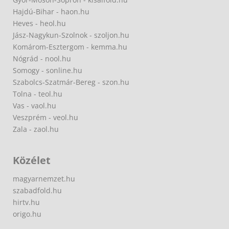
Hajdú-Bihar - haon.hu
Heves - heol.hu
Jász-Nagykun-Szolnok - szoljon.hu
Komárom-Esztergom - kemma.hu
Nógrád - nool.hu
Somogy - sonline.hu
Szabolcs-Szatmár-Bereg - szon.hu
Tolna - teol.hu
Vas - vaol.hu
Veszprém - veol.hu
Zala - zaol.hu
Közélet
magyarnemzet.hu
szabadfold.hu
hirtv.hu
origo.hu