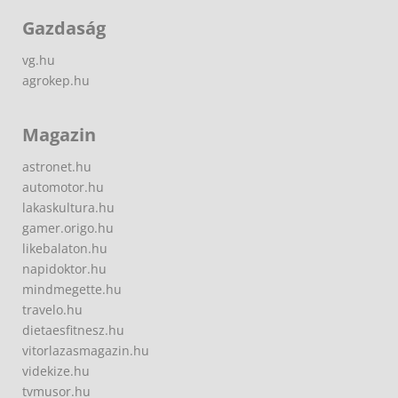
Gazdaság
vg.hu
agrokep.hu
Magazin
astronet.hu
automotor.hu
lakaskultura.hu
gamer.origo.hu
likebalaton.hu
napidoktor.hu
mindmegette.hu
travelo.hu
dietaesfitnesz.hu
vitorlazasmagazin.hu
videkize.hu
tvmusor.hu