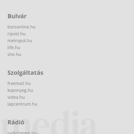
Bulvár
borsonline.hu
ripost.hu
metropol.hu
life.hu
she.hu
Szolgáltatás
freemail.hu
koponyeg.hu
videa.hu
lapcentrum.hu
Rádió
radio1gong.hu