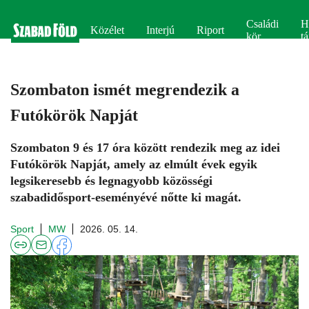
Családi
H
Közélet
Interjú
Riport
kör
tá
Szombaton ismét megrendezik a
Futókörök Napját
Szombaton 9 és 17 óra között rendezik meg az idei
Futókörök Napját, amely az elmúlt évek egyik
legsikeresebb és legnagyobb közösségi
szabadidősport-eseményévé nőtte ki magát.
Sport
MW
2026. 05. 14.