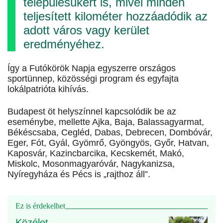
településükért is, mivel minden
teljesített kilométer hozzáadódik az
adott város vagy kerület
eredményéhez.
Így a Futókörök Napja egyszerre országos
sportünnep, közösségi program és egyfajta
lokálpatrióta kihívás.
Budapest öt helyszínnel kapcsolódik be az
eseménybe, mellette Ajka, Baja, Balassagyarmat,
Békéscsaba, Cegléd, Dabas, Debrecen, Dombóvár,
Eger, Fót, Gyál, Gyömrő, Gyöngyös, Győr, Hatvan,
Kaposvár, Kazincbarcika, Kecskemét, Makó,
Miskolc, Mosonmagyaróvár, Nagykanizsa,
Nyíregyháza és Pécs is „rajthoz áll”.
Ez is érdekelhet
Közélet