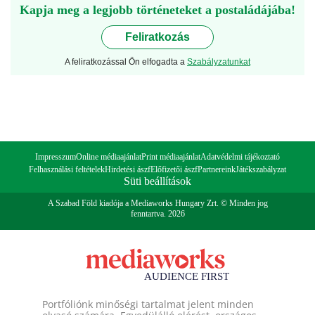
Kapja meg a legjobb történeteket a postaládájába!
Feliratkozás
A feliratkozással Ön elfogadta a
Szabályzatunkat
Impresszum
Online médiaajánlat
Print médiaajánlat
Adatvédelmi tájékoztató
Felhasználási feltételek
Hirdetési ászf
Előfizetői ászf
Partnereink
Játékszabályzat
Süti beállítások
A Szabad Föld kiadója a Mediaworks Hungary Zrt. © Minden jog
fenntartva. 2026
Portfóliónk minőségi tartalmat jelent minden