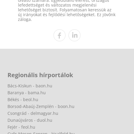
olvasó számára. Egyedülálló elérést, országos
lefedettséget és változatos megjelenési
lehetőséget biztosít. Folyamatosan keressük az
új irányokat és fejlődési lehetőségeket. Ez jövőnk
záloga.
Regionális hírportálok
Bács-Kiskun - baon.hu
Baranya - bama.hu
Békés - beol.hu
Borsod-Abaúj-Zemplén - boon.hu
Csongrád - delmagyar.hu
Dunaújváros - duol.hu
Fejér - feol.hu
Győr-Moson-Sopron - kisalfold.hu