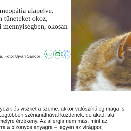
omeopátia alapelve.
 tüneteket okoz,
si mennyiségben, okosan
a. Fotó: Ujvári Sándor
yezik és viszket a szeme, akkor valószínűleg maga is
. Legtöbben szénanáthával küzdenek, de akad, aki
amelyre érzékeny. Az allergia nem más, mint az
ra a bizonyos anyagra – legyen az virágpor,