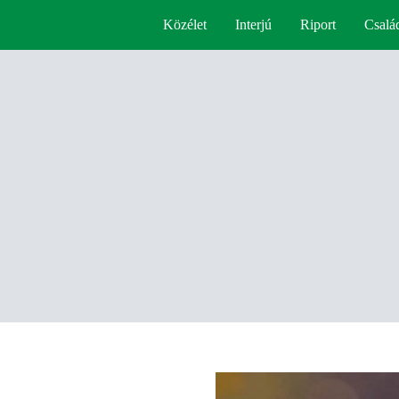
Közélet
Interjú
Riport
Csalá