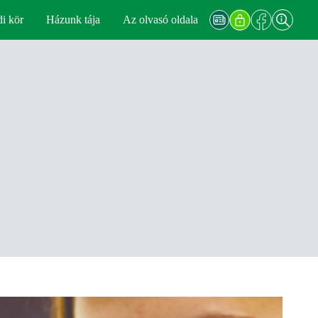
di kör
Házunk tája
Az olvasó oldala