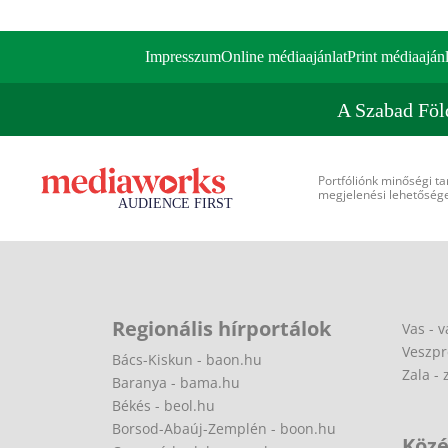
Impresszum
Online médiaajánlat
Print médiaajánl
A Szabad Föl
Portfóliónk minőségi ta
megjelenési lehetőséget
Regionális hírportálok
Vas - v
Veszpr
Bács-Kiskun - baon.hu
Zala - 
Baranya - bama.hu
Békés - beol.hu
Borsod-Abaúj-Zemplén - boon.hu
Közé