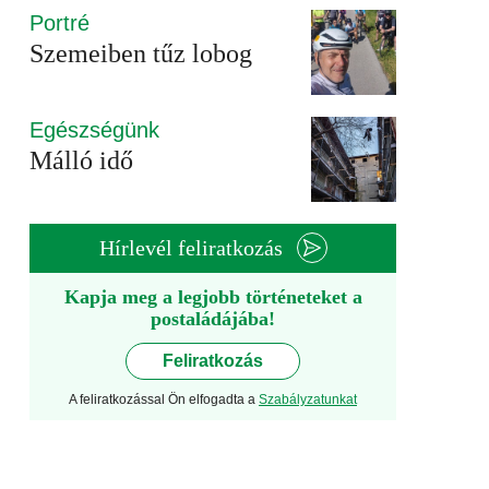
Portré
Szemeiben tűz lobog
Egészségünk
Málló idő
Hírlevél feliratkozás
Kapja meg a legjobb történeteket a
postaládájába!
Feliratkozás
A feliratkozással Ön elfogadta a
Szabályzatunkat