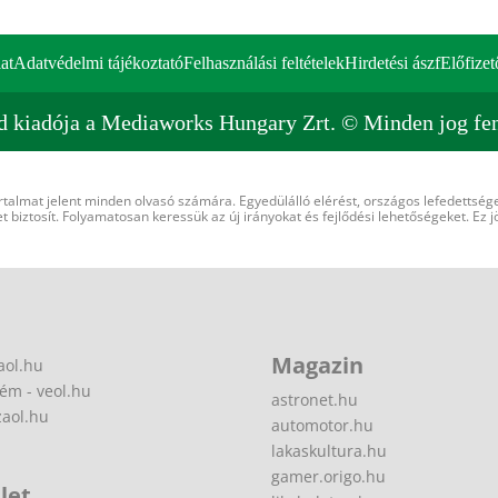
at
Adatvédelmi tájékoztató
Felhasználási feltételek
Hirdetési ászf
Előfizet
d kiadója a Mediaworks Hungary Zrt. © Minden jog fen
rtalmat jelent minden olvasó számára. Egyedülálló elérést, országos lefedettsége
 biztosít. Folyamatosan keressük az új irányokat és fejlődési lehetőségeket. Ez j
Magazin
aol.hu
ém - veol.hu
astronet.hu
zaol.hu
automotor.hu
lakaskultura.hu
gamer.origo.hu
let