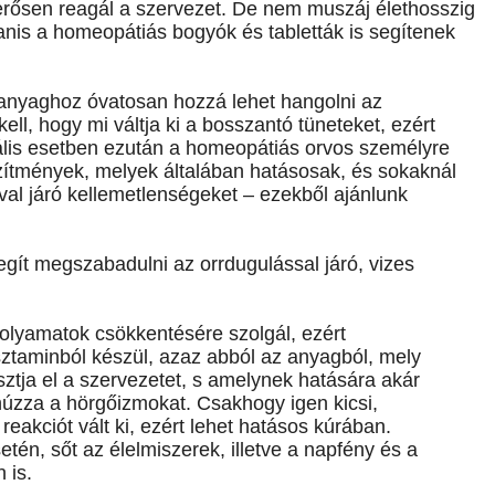
erősen reagál a szervezet. De nem muszáj élethosszig
nis a homeopátiás bogyók és tabletták is segítenek
ó anyaghoz óvatosan hozzá lehet hangolni az
ll, hogy mi váltja ki a bosszantó tüneteket, ezért
eális esetben ezután a homeopátiás orvos személyre
észítmények, melyek általában hatásosak, és sokaknál
ával járó kellemetlenségeket – ezekből ajánlunk
gít megszabadulni az orrdugulással járó, vizes
folyamatok csökkentésére szolgál, ezért
sztaminból készül, azaz abból az anyagból, mely
ztja el a szervezetet, s amelynek hatására akár
húzza a hörgőizmokat. Csakhogy igen kicsi,
kciót vált ki, ezért lehet hatásos kúrában.
tén, sőt az élelmiszerek, illetve a napfény és a
 is.