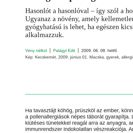
Hasonlót a hasonlóval – így szól a h
Ugyanaz a növény, amely kellemetlen
gyógyhatású is lehet, ha egészen kic
alkalmazzuk.
Vény nélkül
Palágyi Edit
2009. 06. 08. hétfő
Kép: Kecskemét, 2009. június 01. Macska, gyerek, allergi
Ha tavasztájt köhög, prüszköl az ember, könn
a pollenallergiások népes táborát gyarapítja
kiütéses tünetekkel reagál arra az anyagra, 
immunrendszer indokolatlan vészreakciója. Ar