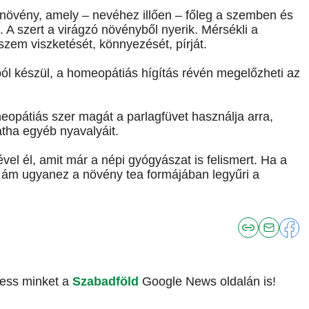
növény, amely – nevéhez illően – főleg a szemben és
 A szert a virágzó növényből nyerik. Mérsékli a
 szem viszketését, könnyezését, pírját.
l készül, a homeopátiás hígítás révén megelőzheti az
eopátiás szer magát a parlagfüvet használja arra,
tha egyéb nyavalyáit.
el él, amit már a népi gyógyászat is felismert. Ha a
, ám ugyanez a növény tea formájában legyűri a
vess minket a
Szabadföld
Google News oldalán is!