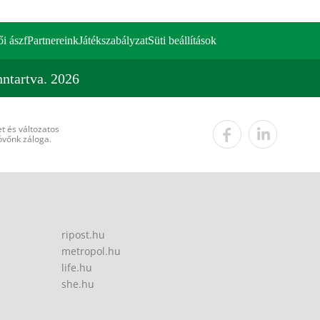
ői ászf
Partnereink
Játékszabályzat
Süti beállítások
ntartva. 2026
t és változatos
övőnk záloga.
ripost.hu
metropol.hu
life.hu
she.hu