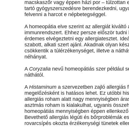
macskaszőr vagy éppen házi por – túlzottan 
tartó gyógyszerszedésre berendezkedni, ugya
felvenni a harcot e népbetegséggel.
A homeopátia elve szerint az allergiát kivált
immunrendszert. Ehhez persze először tudni ke
érdemes elvégeztetni egy allergiatesztet. Id
szabott, alkati szert ajánl. Akadnak olyan k
csökkentik a túlérzékenységet, illetve a náth
néhányat.
A
Coryzalia
nevű homeopátiás szer például se
náthától.
A
Histaminum
a szervezetben zajló allergiás 
megelőzésként is hatásos lehet. Ez utóbbi hi
allergiás roham alatt nagy mennyiségben áras
asztmás roham is kialakulhat, ugyanis össze
homeopátiás mennyiségben éppen ellenkező rea
Bevethető allergiás légúti és bőrproblémák ese
rovarcsípés okozta érzékenységi tünetek ellen