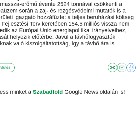
biomassza-erőmű évente 2524 tonnával csökkenti a
baüzem során a zaj- és rezgésvédelmi mutatók is a
rületi igazgató hozzáfűzte: a teljes beruházási költség
 Fejlesztési Terv keretében 154,5 milliós vissza nem
kedik az Európai Unió energiapolitikai irányelveihez,
át helyezik előtérbe. Javul a távhőfogyasztók
nak való kiszolgáltatottság, így a távhő ára is
ávfűtés
vess minket a
Szabadföld
Google News oldalán is!