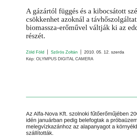
A gázártól függés és a kibocsátott s
csökkenhet azoknál a távhőszolgáltat
biomassza-erőművel váltják ki az ed
részét.
Zöld Föld
Szőrös Zoltán
2010. 05. 12. szerda
Kép: OLYMPUS DIGITAL CAMERA
Az Alfa-Nova Kft. szolnoki fűtőerőműjében 20
idén januárban pedig belefogtak a próbaüzem
melegvízkazánhoz az alapanyagot a környékb
szállították.