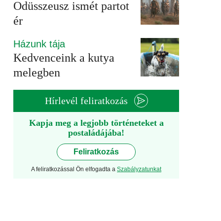
Odüsszeusz ismét partot
ér
Házunk tája
Kedvenceink a kutya
melegben
Hírlevél feliratkozás
Kapja meg a legjobb történeteket a
postaládájába!
Feliratkozás
A feliratkozással Ön elfogadta a
Szabályzatunkat