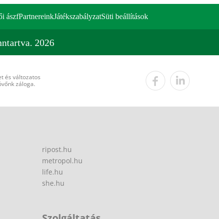
ői ászf
Partnereink
Játékszabályzat
Süti beállítások
ntartva. 2026
t és változatos
övőnk záloga.
ripost.hu
metropol.hu
life.hu
she.hu
Szolgáltatás