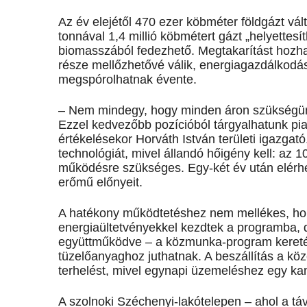
Az év elejétől 470 ezer köbméter földgázt vált
tonnával 1,4 millió köbmétert gázt „helyettes
biomasszából fedezhető. Megtakarítást hozha
része mellőzhetővé válik, energiagazdálkodásu
megspórolhatnak évente.
– Nem mindegy, hogy minden áron szükségünk 
Ezzel kedvezőbb pozícióból tárgyalhatunk p
értékelésekor Horváth István területi igazgató
technológiát, mivel állandó hőigény kell: az 
működésre szükséges. Egy-két év után elérh
erőmű előnyeit.
A hatékony működtetéshez nem mellékes, hon
energiaültetvényekkel kezdtek a programba, d
együttműködve – a közmunka-program keretében
tüzelőanyaghoz juthatnak. A beszállítás a kö
terhelést, mivel egynapi üzemeléshez egy ka
A szolnoki Széchenyi-lakótelepen – ahol a tá