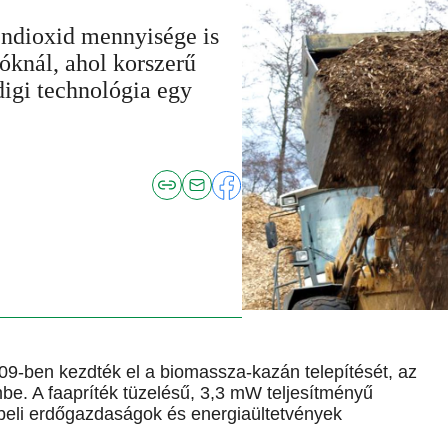
zéndioxid mennyisége is
óknál, ahol korszerű
digi technológia egy
09-ben kezdték el a biomassza-kazán telepítését, az
be. A faapríték tüzelésű, 3,3 mW teljesítményű
eli erdőgazdaságok és energiaültetvények