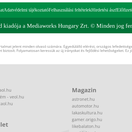
at
Adatvédelmi tájékoztató
Felhasználási feltételek
Hirdetési ászf
Előfizet
d kiadója a Mediaworks Hungary Zrt. © Minden jog fen
rtalmat jelent minden olvasó számára. Egyedülálló elérést, országos lefedettsége
 biztosít. Folyamatosan keressük az új irányokat és fejlődési lehetőségeket. Ez j
Magazin
aol.hu
ém - veol.hu
astronet.hu
zaol.hu
automotor.hu
lakaskultura.hu
gamer.origo.hu
let
likebalaton.hu