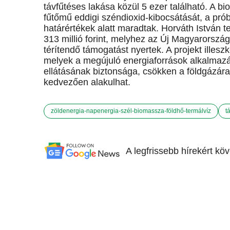
távfűtéses lakása közül 5 ezer található. A 
fűtőmű eddigi széndioxid-kibocsátását, a pró
határértékek alatt maradtak. Horváth István te
313 millió forint, melyhez az Új Magyarország
térítendő támogatást nyertek. A projekt illesz
melyek a megújuló energiaforrások alkalmazás
ellátásának biztonsága, csökken a földgázárak
kedvezően alakulhat.
zöldenergia-napenergia-szél-biomassza-földhő-termálvíz
t
A legfrissebb hírekért kö