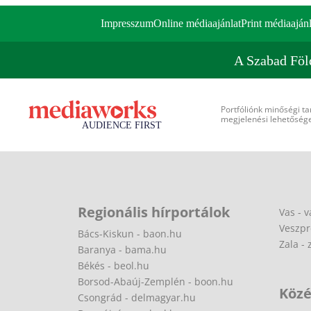
Impresszum
Online médiaajánlat
Print médiaajánl
A Szabad Föl
Portfóliónk minőségi ta
megjelenési lehetőséget
Regionális hírportálok
Vas - v
Veszpr
Bács-Kiskun - baon.hu
Zala - 
Baranya - bama.hu
Békés - beol.hu
Borsod-Abaúj-Zemplén - boon.hu
Közé
Csongrád - delmagyar.hu