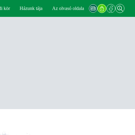
di kör
Házunk tája
Az olvasó oldala