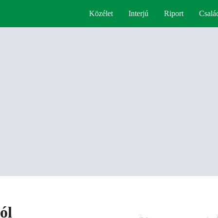
Közélet
Interjú
Riport
Csalá
ól