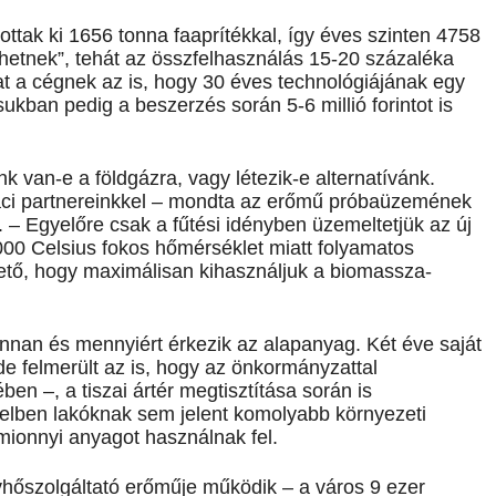
ottak ki 1656 tonna faaprítékkal, így éves szinten 4758
íthetnek”, tehát az összfelhasználás 15-20 százaléka
t a cégnek az is, hogy 30 éves technológiájának egy
kban pedig a beszerzés során 5-6 millió forintot is
van-e a földgázra, vagy létezik-e alternatívánk.
iaci partnereinkkel – mondta az erőmű próbaüzemének
. – Egyelőre csak a fűtési idényben üzemeltetjük az új
1000 Celsius fokos hőmérséklet miatt folyamatos
ető, hogy maximálisan kihasználjuk a biomassza-
nan és mennyiért érkezik az alapanyag. Két éve saját
e felmerült az is, hogy az önkormányzattal
 –, a tiszai ártér megtisztítása során is
zelben lakóknak sem jelent komolyabb környezeti
mionnyi anyagot használnak fel.
vhőszolgáltató erőműje működik – a város 9 ezer