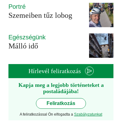
Portré
Szemeiben tűz lobog
Egészségünk
Málló idő
Hírlevél feliratkozás
Kapja meg a legjobb történeteket a
postaládájába!
Feliratkozás
A feliratkozással Ön elfogadta a
Szabályzatunkat