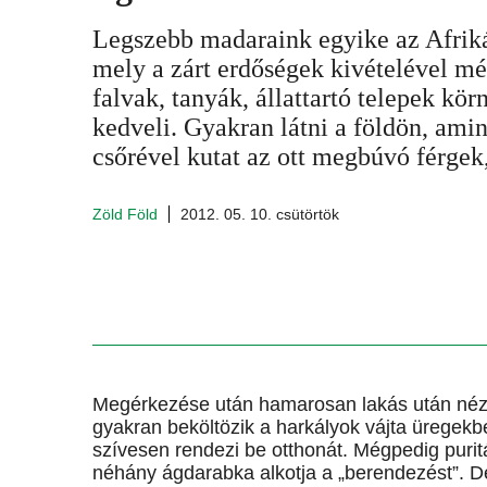
Legszebb madaraink egyike az Afrik
mely a zárt erdőségek kivételével mé
falvak, tanyák, állattartó telepek kö
kedveli. Gyakran látni a földön, amint
csőrével kutat az ott megbúvó férgek
Zöld Föld
2012. 05. 10. csütörtök
Megérkezése után hamarosan lakás után néz. E
gyakran beköltözik a harkályok vájta üregekb
szívesen rendezi be otthonát. Mégpedig puri
néhány ágdarabka alkotja a „berendezést”. De