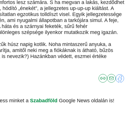
omfortos lesz számára. S ha megvan a lakás, kezdődhet
, hódító „énekét”, a jellegzetes up-up-up kiáltást. A
atlan egzotikus tolldíszt visel. Egyik jellegzetessége
én, ami nyugalmi állapotban a tarkójára simul. A feje,
háta és a szárnyai feketék, sűrű fehér
lönleges szépsége ilyenkor mutatkozik meg igazán.
szűk húsz napig kotlik. Noha mintaszerű anyuka, a
ítja, amitől neki meg a fiókáknak is átható, bűzös
 is nevezik?) Hazánkban védett, eszmei értéke
vess minket a
Szabadföld
Google News oldalán is!