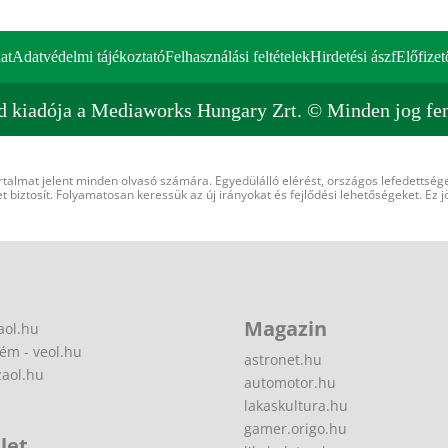
at
Adatvédelmi tájékoztató
Felhasználási feltételek
Hirdetési ászf
Előfizet
d kiadója a Mediaworks Hungary Zrt. © Minden jog fen
rtalmat jelent minden olvasó számára. Egyedülálló elérést, országos lefedettsége
 biztosít. Folyamatosan keressük az új irányokat és fejlődési lehetőségeket. Ez j
Magazin
aol.hu
ém - veol.hu
astronet.hu
zaol.hu
automotor.hu
lakaskultura.hu
gamer.origo.hu
let