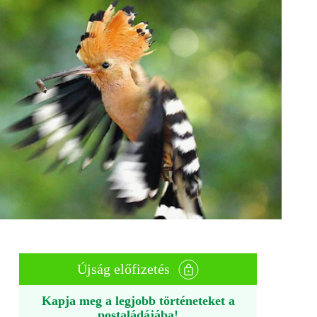
Újság előfizetés
Kapja meg a legjobb történeteket a
postaládájába!