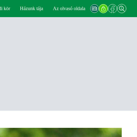
di kör
Házunk tája
Az olvasó oldala