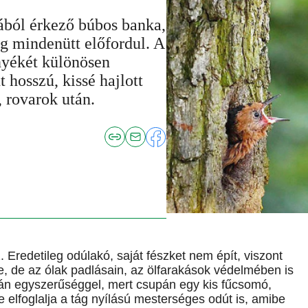
ából érkező búbos banka,
g mindenütt előfordul. A
rnyékét különösen
 hosszú, kissé hajlott
, rovarok után.
redetileg odúlakó, saját fészket nem épít, viszont
e, de az ólak padlásain, az ölfarakások védelmében is
tán egyszerűséggel, mert csupán egy kis fűcsomó,
 elfoglalja a tág nyílású mesterséges odút is, amibe