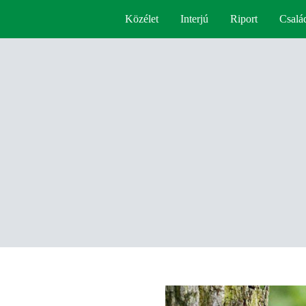
Közélet
Interjú
Riport
Csalá