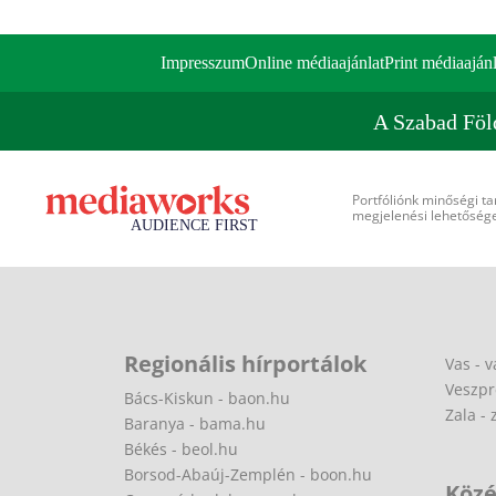
Impresszum
Online médiaajánlat
Print médiaajánl
A Szabad Föl
Portfóliónk minőségi ta
megjelenési lehetőséget
Regionális hírportálok
Vas - v
Veszpr
Bács-Kiskun - baon.hu
Zala - 
Baranya - bama.hu
Békés - beol.hu
Borsod-Abaúj-Zemplén - boon.hu
Közé