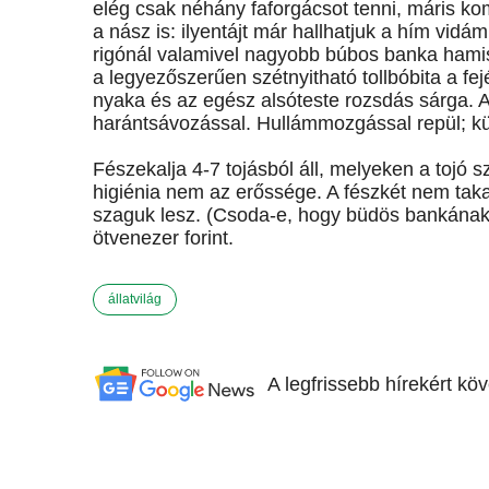
elég csak néhány faforgácsot tenni, máris k
a nász is: ilyentájt már hallhatjuk a hím vidám
rigónál valamivel nagyobb búbos banka hamisít
a legyezőszerűen szétnyitható tollbóbita a fej
nyaka és az egész alsóteste rozsdás sárga. A 
harántsávozással. Hullámmozgással repül; kü
Fészekalja 4-7 tojásból áll, melyeken a tojó 
higiénia nem az erőssége. A fészkét nem takar
szaguk lesz. (Csoda-e, hogy büdös bankának
ötvenezer forint.
állatvilág
A legfrissebb hírekért kö