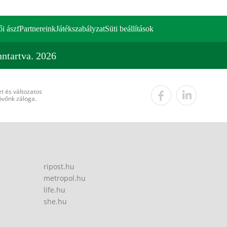
ői ászf
Partnereink
Játékszabályzat
Süti beállítások
ntartva. 2026
t és változatos
övőnk záloga.
ripost.hu
metropol.hu
life.hu
she.hu