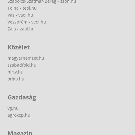
Szabolcs-Szatmár-Bereg - szon.hu
Tolna - teol.hu
Vas - vaol.hu
Veszprém - veol.hu
Zala - zaol.hu
Közélet
magyarnemzet.hu
szabadfold.hu
hirtv.hu
origo.hu
Gazdaság
vg.hu
agrokep.hu
Magazin