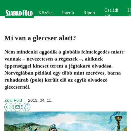
Családi
H
Közélet
Interjú
Riport
kör
tá
Mi van a gleccser alatt?
Nem mindenki aggódik a globális felmelegedés miatt:
vannak – nevezetesen a régészek –, akiknek
éppenséggel kincset terem a jégtakaró olvadása.
Norvégiában például egy több mint ezeréves, barna
ruhadarab (póló) került elő az egyik olvadozó
gleccsernél.
Zöld Föld
2013. 04. 11.