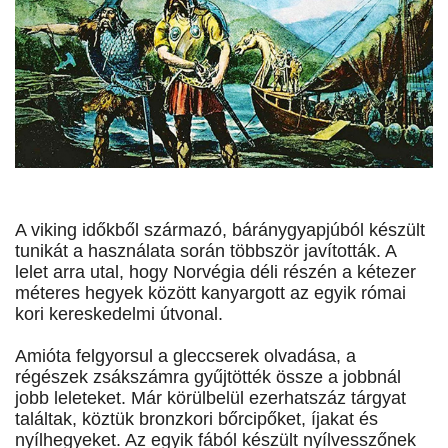
A viking időkből származó, báránygyapjúból készült
tunikát a használata során többször javították. A
lelet arra utal, hogy Norvégia déli részén a kétezer
méteres hegyek között kanyargott az egyik római
kori kereskedelmi útvonal.
Amióta felgyorsul a gleccserek olvadása, a
régészek zsákszámra gyűjtötték össze a jobbnál
jobb leleteket. Már körülbelül ezerhatszáz tárgyat
találtak, köztük bronzkori bőrcipőket, íjakat és
nyílhegyeket. Az egyik fából készült nyílvesszőnek