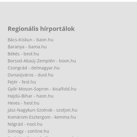
Regionális hírportálok
Bács-Kiskun - baon.hu
Baranya - bama.hu
Békés - beol.hu
Borsod-Abaúj-Zemplén - boon.hu
Csongrád - delmagyar.hu
Dunaújváros - duol.hu
Fejér - feol.hu
Győr-Moson-Sopron - kisalfold.hu
Hajdú-Bihar - haon.hu
Heves - heol.hu
Jász-Nagykun-Szolnok - szoljon.hu
Komárom-Esztergom - kemma.hu
Nógrád - nool.hu
Somogy - sonline.hu