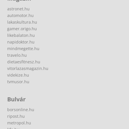
astronet.hu
automotor.hu
lakaskultura.hu
gamer.origo.hu
likebalaton.hu
napidoktor.hu
mindmegette.hu
travelo.hu
dietaesfitnesz.hu
vitorlazasmagazin.hu
videkize.hu
tvmusor.hu
Bulvár
borsonline.hu
ripost.hu
metropol.hu