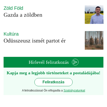
Zöld Föld
Gazda a zöldben
Kultúra
Odüsszeusz ismét partot ér
Hírlevél feliratkozás
Kapja meg a legjobb történeteket a postaládájába!
Feliratkozás
A feliratkozással Ön elfogadta a
Szabályzatunkat