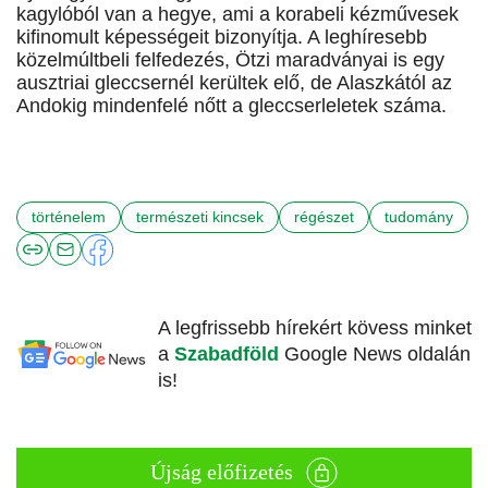
kagylóból van a hegye, ami a korabeli kézművesek
kifinomult képességeit bizonyítja. A leghíresebb
közelmúltbeli felfedezés, Ötzi maradványai is egy
ausztriai gleccsernél kerültek elő, de Alaszkától az
Andokig mindenfelé nőtt a gleccserleletek száma.
történelem
természeti kincsek
régészet
tudomány
A legfrissebb hírekért kövess minket
a
Szabadföld
Google News oldalán
is!
Újság előfizetés