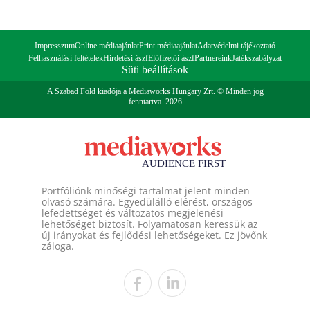
Impresszum
Online médiaajánlat
Print médiaajánlat
Adatvédelmi tájékoztató
Felhasználási feltételek
Hirdetési ászf
Előfizetői ászf
Partnereink
Játékszabályzat
Süti beállítások
A Szabad Föld kiadója a Mediaworks Hungary Zrt. © Minden jog
fenntartva. 2026
Portfóliónk minőségi tartalmat jelent minden
olvasó számára. Egyedülálló elérést, országos
lefedettséget és változatos megjelenési
lehetőséget biztosít. Folyamatosan keressük az
új irányokat és fejlődési lehetőségeket. Ez jövőnk
záloga.