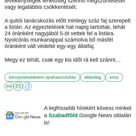
tevékenységek lehetőség szerinti megszüntetését
vagy legalábbis csökkentését.
A quitói tanácskozás előtt mintegy száz faj szerepelt
a listán. Az egyeztetések hat napig tartottak, tehát
24 óránként nagyjából 5-öt vettek fel a listára.
Nyolcórás munkanappal számolva bő másfél
óránként vált védetté egy-egy állatfaj.
Megy ez tehát, csak egy kis időt rá kell szánni…
környezetvédelem-újrahasznosítás
állatvilág
ensz
A legfrissebb hírekért kövess minket
a
Szabadföld
Google News oldalán
is!