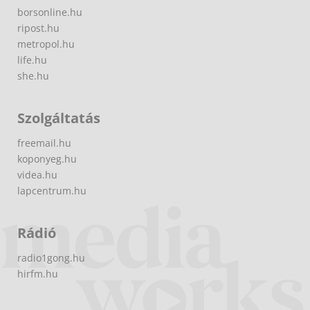
borsonline.hu
ripost.hu
metropol.hu
life.hu
she.hu
Szolgáltatás
freemail.hu
koponyeg.hu
videa.hu
lapcentrum.hu
Rádió
radio1gong.hu
hirfm.hu