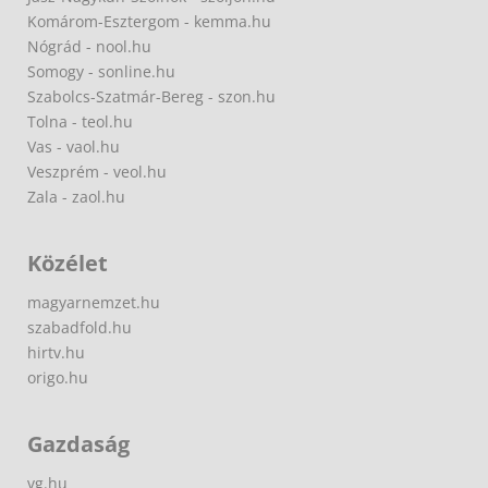
Komárom-Esztergom - kemma.hu
Nógrád - nool.hu
Somogy - sonline.hu
Szabolcs-Szatmár-Bereg - szon.hu
Tolna - teol.hu
Vas - vaol.hu
Veszprém - veol.hu
Zala - zaol.hu
Közélet
magyarnemzet.hu
szabadfold.hu
hirtv.hu
origo.hu
Gazdaság
vg.hu