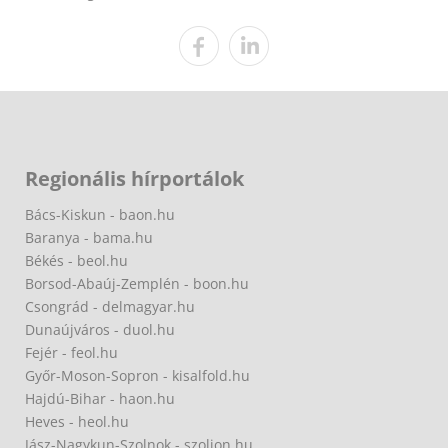
Regionális hírportálok
Bács-Kiskun - baon.hu
Baranya - bama.hu
Békés - beol.hu
Borsod-Abaúj-Zemplén - boon.hu
Csongrád - delmagyar.hu
Dunaújváros - duol.hu
Fejér - feol.hu
Győr-Moson-Sopron - kisalfold.hu
Hajdú-Bihar - haon.hu
Heves - heol.hu
Jász-Nagykun-Szolnok - szoljon.hu