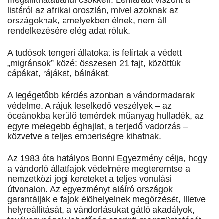
megállíthatatlanul csökken. Lemaradt viszont a
listáról az afrikai oroszlán, mivel azoknak az
országoknak, amelyekben élnek, nem áll
rendelkezésére elég adat róluk.
A tudósok tengeri állatokat is felírtak a védett
„migránsok” közé: összesen 21 fajt, közöttük
cápákat, rájákat, bálnákat.
A legégetőbb kérdés azonban a vándormadarak
védelme. A rájuk leselkedő veszélyek – az
óceánokba kerülő temérdek műanyag hulladék, az
egyre melegebb éghajlat, a terjedő vadorzás –
közvetve a teljes emberiségre kihatnak.
Az 1983 óta hatályos Bonni Egyezmény célja, hogy
a vándorló állatfajok védelmére megteremtse a
nemzetközi jogi kereteket a teljes vonulási
útvonalon. Az egyezményt aláíró országok
garantálják e fajok élőhelyeinek megőrzését, illetve
helyreállítását, a vándorlásukat gátló akadályok,