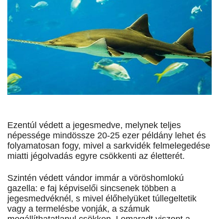
Ezentúl védett a jegesmedve, melynek teljes
népessége mindössze 20-25 ezer példány lehet és
folyamatosan fogy, mivel a sarkvidék felmelegedése
miatti jégolvadás egyre csökkenti az életterét.
Szintén védett vándor immár a vöröshomlokú
gazella: e faj képviselői sincsenek többen a
jegesmedvéknél, s mivel élőhelyüket túllegeltetik
vagy a termelésbe vonják, a számuk