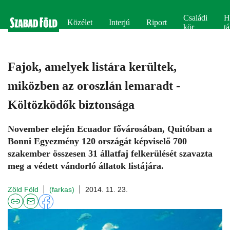
Családi
H
Közélet
Interjú
Riport
kör
tá
Fajok, amelyek listára kerültek,
miközben az oroszlán lemaradt -
Költözködők biztonsága
November elején Ecuador fővárosában, Quitóban a
Bonni Egyezmény 120 országát képviselő 700
szakember összesen 31 állatfaj felkerülését szavazta
meg a védett vándorló állatok listájára.
Zöld Föld
(farkas)
2014. 11. 23.