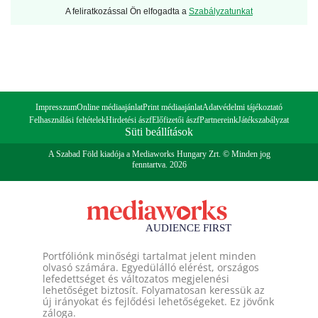
A feliratkozással Ön elfogadta a
Szabályzatunkat
Impresszum
Online médiaajánlat
Print médiaajánlat
Adatvédelmi tájékoztató
Felhasználási feltételek
Hirdetési ászf
Előfizetői ászf
Partnereink
Játékszabályzat
Süti beállítások
A Szabad Föld kiadója a Mediaworks Hungary Zrt. © Minden jog
fenntartva. 2026
Portfóliónk minőségi tartalmat jelent minden
olvasó számára. Egyedülálló elérést, országos
lefedettséget és változatos megjelenési
lehetőséget biztosít. Folyamatosan keressük az
új irányokat és fejlődési lehetőségeket. Ez jövőnk
záloga.