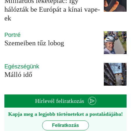
Milliárdos feketepiac: Így
hálózták be Európát a kínai vape-
ek
Portré
Szemeiben tűz lobog
Egészségünk
Málló idő
Hírlevél feliratkozás
Kapja meg a legjobb történeteket a postaládájába!
Feliratkozás