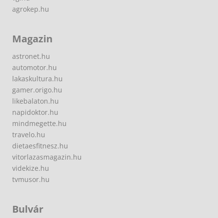
agrokep.hu
Magazin
astronet.hu
automotor.hu
lakaskultura.hu
gamer.origo.hu
likebalaton.hu
napidoktor.hu
mindmegette.hu
travelo.hu
dietaesfitnesz.hu
vitorlazasmagazin.hu
videkize.hu
tvmusor.hu
Bulvár