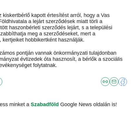
iskertbérlő kapott értesítést arról, hogy a Vas
dhivatala a lejárt szerződések miatt törli a
ött haszonbérleti szerződés lejárt, s a települési
zabbíthatja meg a szerződéseket, mert a
kertjeiket hobbikertként használják.
ámos pontján vannak önkormányzati tulajdonban
rmányzat évtizedek óta hasznosít, a bérlők a szociális
vékenységet folytatnak.
vess minket a
Szabadföld
Google News oldalán is!