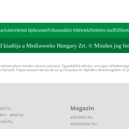
at
Adatvédelmi tájékoztató
Felhasználási feltételek
Hirdetési ászf
Előfizet
d kiadója a Mediaworks Hungary Zrt. © Minden jog fen
rtalmat jelent minden olvasó számára. Egyedülálló elérést, országos lefedettsége
 biztosít. Folyamatosan keressük az új irányokat és fejlődési lehetőségeket. Ez j
Magazin
aol.hu
ém - veol.hu
astronet.hu
zaol.hu
automotor.hu