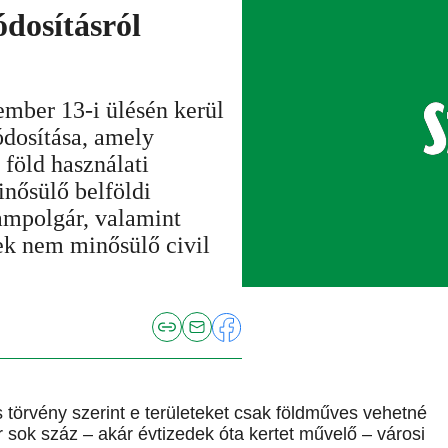
osításról
mber 13-i ülésén kerül
ódosítása, amely
föld használati
nősülő belföldi
ampolgár, valamint
k nem minősülő civil
s törvény szerint e területeket csak földműves vehetné
 sok száz – akár évtizedek óta kertet művelő – városi