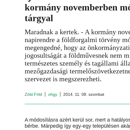
kormány novemberben mód
tárgyal
Maradnak a kertek. - A kormány nove
napirendre a földforgalmi törvény m
megengedné, hogy az önkormányzati 
jogosultságát a földművesnek nem mi
természetes személy és tagállami áll
mezőgazdasági termelőszövetkezetne
szervezet is megszerezheti.
Zöld Föld
ohgy
2014. 11. 08. szombat
A módosításra azért kerül sor, mert a hatályo
bérbe. Márpedig így egy-egy településen akár