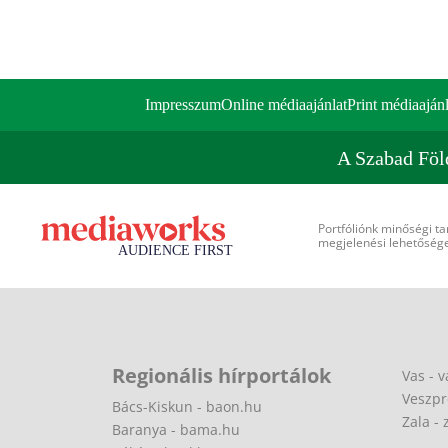
Impresszum
Online médiaajánlat
Print médiaajánl
A Szabad Föl
Portfóliónk minőségi ta
megjelenési lehetőséget
Regionális hírportálok
Vas - v
Veszpr
Bács-Kiskun - baon.hu
Zala - 
Baranya - bama.hu