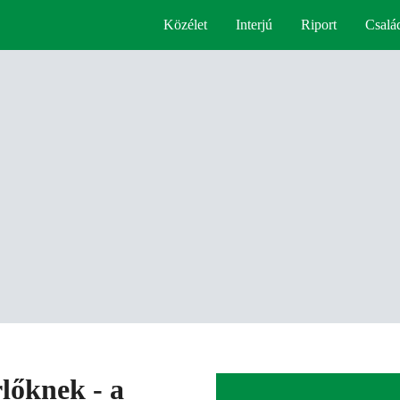
Közélet
Interjú
Riport
Csalá
rlőknek - a