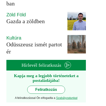
ban
Zöld Föld
Gazda a zöldben
Kultúra
Odüsszeusz ismét partot
ér
Hírlevél feliratkozás
Kapja meg a legjobb történeteket a
postaládájába!
Feliratkozás
A feliratkozással Ön elfogadta a
Szabályzatunkat