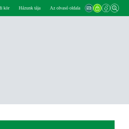
di kör
Házunk tája
Az olvasó oldala