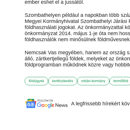
ember eshet el a jussától.
Szombathelyen például a napokban több száz k
Megyei Kormányhivatal Szombathelyi Járási Föl
földhasználati jogokat. Az önkormányzattal köt
önkormányzat 2014. május 1-je óta nem hoss
földhasználók nem minősülnek földművesnek, 
Nemcsak Vas megyében, hanem az ország sz
álló, zártkertjellegű földek, melyeket az önko
földprogramban működnek közre vagy hobbite
földügyek
kertészkedés
orbán-kormány
termőföld
A legfrissebb hírekért kö