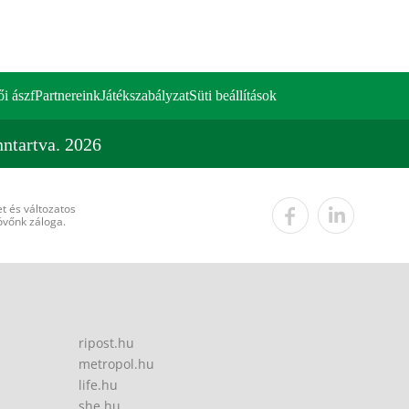
ői ászf
Partnereink
Játékszabályzat
Süti beállítások
ntartva. 2026
t és változatos
övőnk záloga.
ripost.hu
metropol.hu
life.hu
she.hu