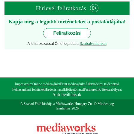
Hírlevél feliratkozás
Kapja meg a legjobb történeteket a postaládájába!
Feliratkozás
A feliratkozással Ön elfogadta a
Szabályzatunkat
Impresszum
Online médiaajánlat
Print médiaajánlat
Adatvédelmi tájékoztató
Felhasználási feltételek
Hirdetési ászf
Előfizetői ászf
Partnereink
Játékszabályzat
Süti beállítások
A Szabad Föld kiadója a Mediaworks Hungary Zrt. © Minden jog
fenntartva. 2026