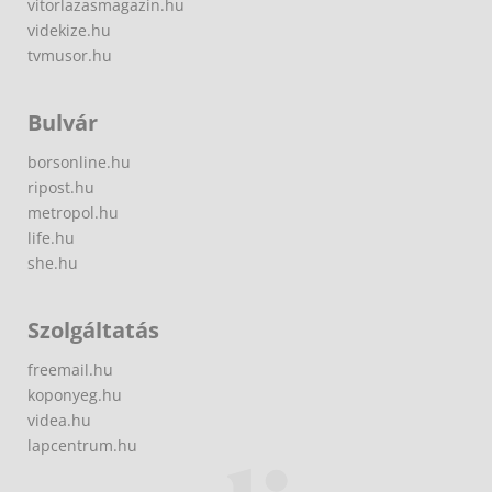
vitorlazasmagazin.hu
videkize.hu
tvmusor.hu
Bulvár
borsonline.hu
ripost.hu
metropol.hu
life.hu
she.hu
Szolgáltatás
freemail.hu
koponyeg.hu
videa.hu
lapcentrum.hu