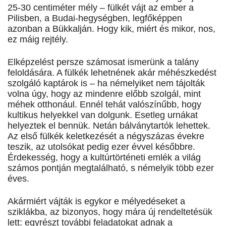
25-30 centiméter mély – fülkét vájt az ember a
Pilisben, a Budai-hegységben, legfőképpen
azonban a Bükkalján. Hogy kik, miért és mikor, nos,
ez máig rejtély.
Elképzelést persze számosat ismerünk a talány
feloldására. A fülkék lehetnének akár méhészkedést
szolgáló kaptárok is – ha némelyiket nem tájolták
volna úgy, hogy az mindenre előbb szolgál, mint
méhek otthonául. Ennél tehát valószínűbb, hogy
kultikus helyekkel van dolgunk. Esetleg urnákat
helyeztek el bennük. Netán bálványtartók lehettek.
Az első fülkék keletkezését a négyszázas évekre
teszik, az utolsókat pedig ezer évvel későbbre.
Érdekesség, hogy a kultúrtörténeti emlék a világ
számos pontján megtalálható, s némelyik több ezer
éves.
Akármiért vájták is egykor e mélyedéseket a
sziklákba, az bizonyos, hogy mára új rendeltetésük
lett: egyrészt további feladatokat adnak a