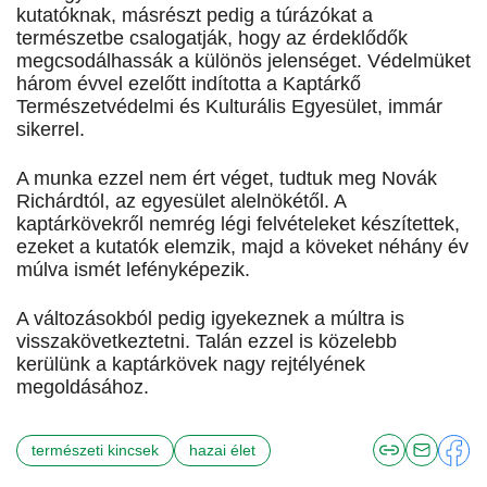
kutatóknak, másrészt pedig a túrázókat a
természetbe csalogatják, hogy az érdeklődők
megcsodálhassák a különös jelenséget. Védelmüket
három évvel ezelőtt indította a Kaptárkő
Természetvédelmi és Kulturális Egyesület, immár
sikerrel.
A munka ezzel nem ért véget, tudtuk meg Novák
Richárdtól, az egyesület alelnökétől. A
kaptárkövekről nemrég légi felvételeket készítettek,
ezeket a kutatók elemzik, majd a köveket néhány év
múlva ismét lefényképezik.
A változásokból pedig igyekeznek a múltra is
visszakövetkeztetni. Talán ezzel is közelebb
kerülünk a kaptárkövek nagy rejtélyének
megoldásához.
természeti kincsek
hazai élet