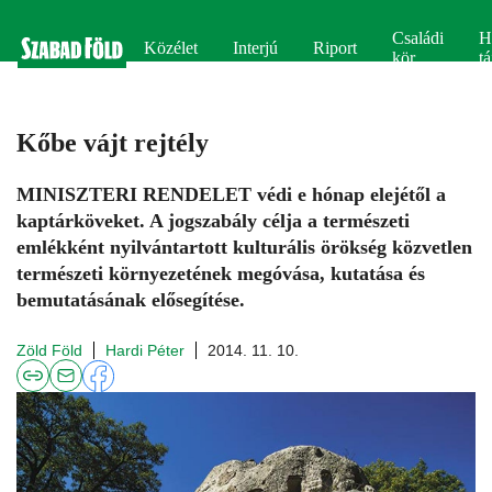
Családi
H
Közélet
Interjú
Riport
kör
tá
Kőbe vájt rejtély
MINISZTERI RENDELET védi e hónap elejétől a
kaptárköveket. A jogszabály célja a természeti
emlékként nyilvántartott kulturális örökség közvetlen
természeti környezetének megóvása, kutatása és
bemutatásának elősegítése.
Zöld Föld
Hardi Péter
2014. 11. 10.