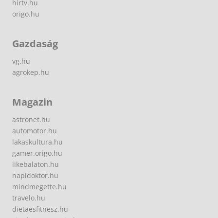
hirtv.hu
origo.hu
Gazdaság
vg.hu
agrokep.hu
Magazin
astronet.hu
automotor.hu
lakaskultura.hu
gamer.origo.hu
likebalaton.hu
napidoktor.hu
mindmegette.hu
travelo.hu
dietaesfitnesz.hu