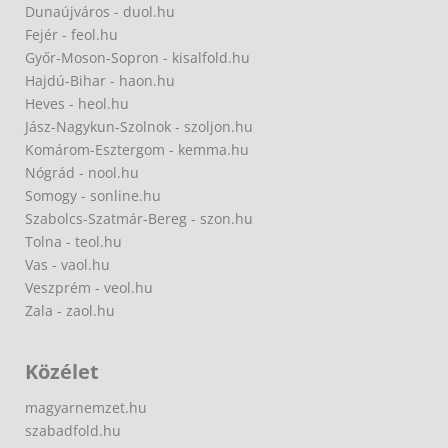
Dunaújváros - duol.hu
Fejér - feol.hu
Győr-Moson-Sopron - kisalfold.hu
Hajdú-Bihar - haon.hu
Heves - heol.hu
Jász-Nagykun-Szolnok - szoljon.hu
Komárom-Esztergom - kemma.hu
Nógrád - nool.hu
Somogy - sonline.hu
Szabolcs-Szatmár-Bereg - szon.hu
Tolna - teol.hu
Vas - vaol.hu
Veszprém - veol.hu
Zala - zaol.hu
Közélet
magyarnemzet.hu
szabadfold.hu