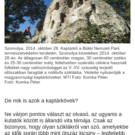
Szomolya, 2014. október 28. Kaptárkő a Bükki Nemzeti Park
természetvédelmi területén, Szomolya közelében 2014. október
28-án. Az átlagosan 60 centiméter magas, 30 centiméter széles
és 25-30 centiméter mély, feltehetően szakrális célokra használt
fülkéket nagy valószínűséggel az V.-XV. századig terjedő
időszakban faragták a riolittufa sziklákba. Védetté nyilvánítják a
magyarországi kaptárköveket. MTI Fotó: Komka Péter
Fotó: Komka Péter
De mik is azok a kaptárkövek?
Ne várjon pontos választ az olvasó, az ugyanis a
kutatók között is állandó vita témája. Csak az
bizonyos, hogy olyan sziklákról van szó, amelyekbe
az idők során több mint ötszáz kicsiny – legfeljebb