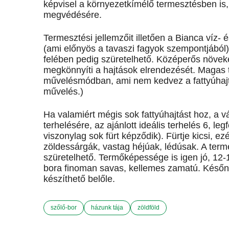
képvisel a környezetkímélő termesztésben is
megvédésére.
Termesztési jellemzőit illetően a Bianca víz-
(ami előnyös a tavaszi fagyok szempontjából
felében pedig szüretelhető. Középerős növeke
megkönnyíti a hajtások elrendezését. Magas 
művelésmódban, ami nem kedvez a fattyúhajtá
művelés.)
Ha valamiért mégis sok fattyúhajtást hoz, a v
terhelésére, az ajánlott ideális terhelés 6, l
viszonylag sok fürt képződik). Fürtje kicsi, e
zöldessárgák, vastag héjúak, lédúsak. A ter
szüretelhető. Termőképessége is igen jó, 12-1
bora finoman savas, kellemes zamatú. Későn 
készíthető belőle.
szőlő-bor
házunk tája
zöldföld