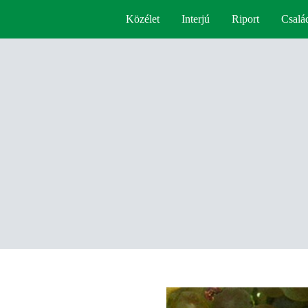
Közélet
Interjú
Riport
Csalá