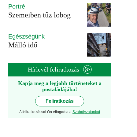
Portré
Szemeiben tűz lobog
Egészségünk
Málló idő
Hírlevél feliratkozás
Kapja meg a legjobb történeteket a
postaládájába!
Feliratkozás
A feliratkozással Ön elfogadta a
Szabályzatunkat