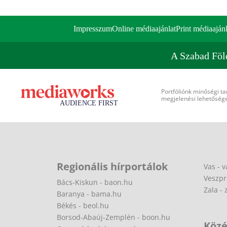
Impresszum
Online médiaajánlat
Print médiaajánl
A Szabad Föl
Portfóliónk minőségi ta
megjelenési lehetőséget
Regionális hírportálok
Vas - v
Veszpr
Bács-Kiskun - baon.hu
Zala - 
Baranya - bama.hu
Békés - beol.hu
Borsod-Abaúj-Zemplén - boon.hu
Közé