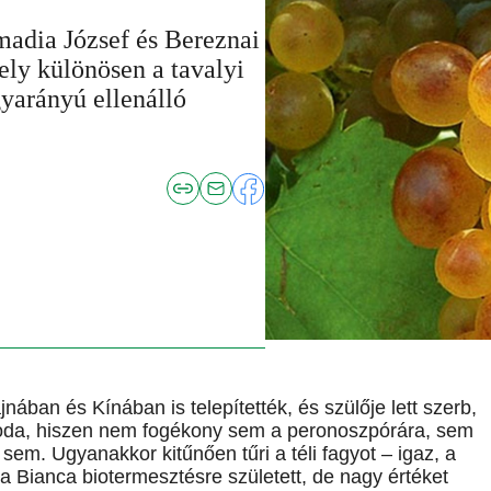
madia József és Bereznai
ely különösen a tavalyi
gyarányú ellenálló
nában és Kínában is telepítették, és szülője lett szerb,
 csoda, hiszen nem fogékony sem a peronoszpórára, sem
sem. Ugyanakkor kitűnően tűri a téli fagyot – igaz, a
a Bianca biotermesztésre született, de nagy értéket