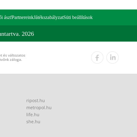
ői ászf
Partnereink
Játékszabályzat
Süti beállítások
ntartva. 2026
t és változatos
övőnk záloga.
ripost.hu
metropol.hu
life.hu
she.hu