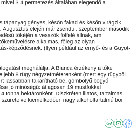
, mivel 3-4 permetezés általában elegendő a
 és tápanyagigényes, későn fakad és későn virágzik
). Augusztus elején már zsendül, szeptember második
désű tőkéjén a vesszők fölfelé állnak, ami
tőkeművelésre alkalmas, főleg az olyan
s-képződésnek. (Ilyen például az ernyő- és a Guyot-
álogatást meghálálja. A Bianca érzékeny a tőke
egfeljebb 8 rügy négyzetméterenként (mert egy rügyből
zért lassabban takarítható be, gömbölyű bogyói
mése jó minőségű: átlagosan 19 mustfokkal
4 tonna hektáronként. Diszkréten illatos, tartalmas
szüretelve kiemelkedően nagy alkoholtartalmú bor