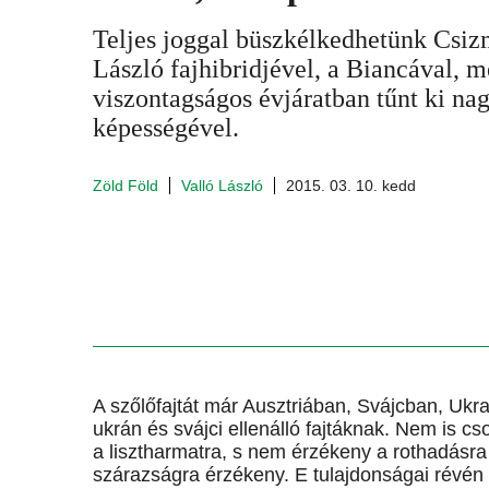
Teljes joggal büszkélkedhetünk Csiz
László fajhibridjével, a Biancával, m
viszontagságos évjáratban tűnt ki na
képességével.
Zöld Föld
Valló László
2015. 03. 10. kedd
A szőlőfajtát már Ausztriában, Svájcban, Ukraj
ukrán és svájci ellenálló fajtáknak. Nem is
a lisztharmatra, s nem érzékeny a rothadásra 
szárazságra érzékeny. E tulajdonságai révén 