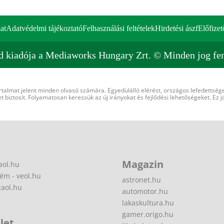
at
Adatvédelmi tájékoztató
Felhasználási feltételek
Hirdetési ászf
Előfizet
d kiadója a Mediaworks Hungary Zrt. © Minden jog fen
rtalmat jelent minden olvasó számára. Egyedülálló elérést, országos lefedettsége
 biztosít. Folyamatosan keressük az új irányokat és fejlődési lehetőségeket. Ez j
Magazin
aol.hu
ém - veol.hu
astronet.hu
zaol.hu
automotor.hu
lakaskultura.hu
gamer.origo.hu
let