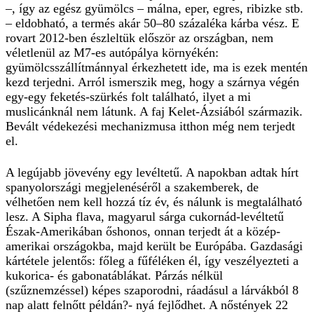
–, így az egész gyümölcs – málna, eper, egres, ribizke stb.
– eldobható, a termés akár 50–80 százaléka kárba vész. E
rovart 2012-ben észleltük először az országban, nem
véletlenül az M7-es autópálya környékén:
gyümölcsszállítmánnyal érkezhetett ide, ma is ezek mentén
kezd terjedni. Arról ismerszik meg, hogy a szárnya végén
egy-egy feketés-szürkés folt található, ilyet a mi
muslicánknál nem látunk. A faj Kelet-Ázsiából származik.
Bevált védekezési mechanizmusa itthon még nem terjedt
el.
A legújabb jövevény egy levéltetű. A napokban adtak hírt
spanyolországi megjelenéséről a szakemberek, de
vélhetően nem kell hozzá tíz év, és nálunk is megtalálható
lesz. A Sipha flava, magyarul sárga cukornád-levéltetű
Észak-Amerikában őshonos, onnan terjedt át a közép-
amerikai országokba, majd került be Európába. Gazdasági
kártétele jelentős: főleg a fűféléken él, így veszélyezteti a
kukorica- és gabonatáblákat. Párzás nélkül
(szűznemzéssel) képes szaporodni, ráadásul a lárvákból 8
nap alatt felnőtt példán?- nyá fejlődhet. A nőstények 22