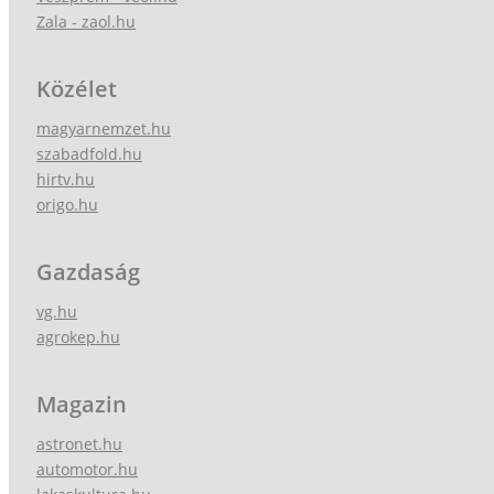
Zala - zaol.hu
Közélet
magyarnemzet.hu
szabadfold.hu
hirtv.hu
origo.hu
Gazdaság
vg.hu
agrokep.hu
Magazin
astronet.hu
automotor.hu