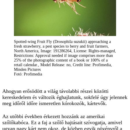
Spotted-wing Fruit Fly (Drosophila suzukii) approaching a
fresh strawberry, a pest species to berry and fruit farmers,
North America, Image: 191286264, License: Rights-managed,
Restrictions: Approval needed if image comprises more than
25% of the photographic content of a book or 100% of a
retail calendar., Model Release: no, Credit line: Profimedia,
Minden Pictures
Fotó: Profimedia
Ahogyan erősödött a világ távolabbi részei közötti
kereskedelem és változik éghajlatunk, sokfelé úgy jelennek
meg időről időre ismeretlen kórokozók, kártevők.
Az utóbbi években érkezett hozzánk az amerikai
szőlőkabóca. Ez a faj a szőlő hajtásait szívogatja, amivel
ugyan nagy kárt nem okoz, de közben egyik növényről a