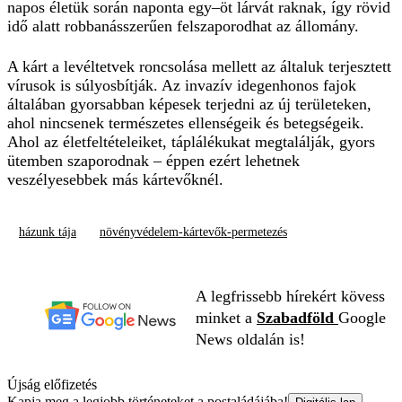
napos életük során naponta egy–öt lárvát raknak, így rövid
idő alatt robbanásszerűen felszaporodhat az állomány.
A kárt a levéltetvek roncsolása mellett az általuk terjesztett
vírusok is súlyosbítják. Az invazív idegenhonos fajok
általában gyorsabban képesek terjedni az új területeken,
ahol nincsenek természetes ellenségeik és betegségeik.
Ahol az életfeltételeiket, táplálékukat megtalálják, gyors
ütemben szaporodnak – éppen ezért lehetnek
veszélyesebbek más kártevőknél.
házunk tája
növényvédelem-kártevők-permetezés
A legfrissebb hírekért kövess
minket a
Szabadföld
Google
News oldalán is!
Újság előfizetés
Kapja meg a legjobb történeteket a postaládájába!