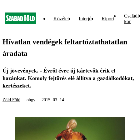
Családi
Közélet
Interjú
Riport
kör
Hívatlan vendégek feltartóztathatatlan
áradata
Új jövevények. - Évről évre új kártevők érik el
hazánkat. Komoly fejtörés elé állítva a gazdálkodókat,
kertészeket.
Zöld Föld
ohgy
2015. 03. 14.