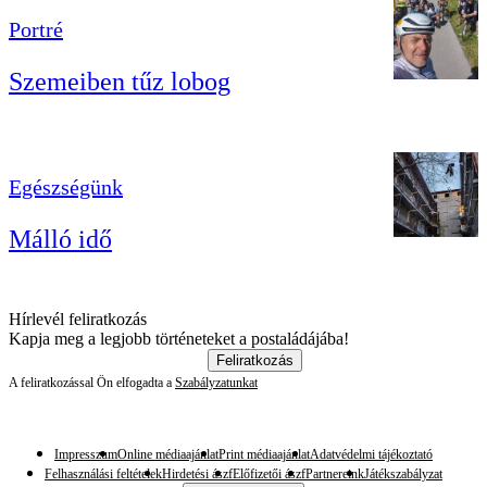
Portré
Szemeiben tűz lobog
Egészségünk
Málló idő
Hírlevél feliratkozás
Kapja meg a legjobb történeteket a postaládájába!
Feliratkozás
A feliratkozással Ön elfogadta a
Szabályzatunkat
Impresszum
Online médiaajánlat
Print médiaajánlat
Adatvédelmi tájékoztató
Felhasználási feltételek
Hirdetési ászf
Előfizetői ászf
Partnereink
Játékszabályzat