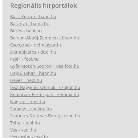
Regionális hírportálok
Bács-Kiskun - baon.hu
Baranya - bama.hu
Békés - beol.hu
Borsod-Abaúj-Zemplén - boon.hu
Csongrád - delmagyar.hu
Dunaújváros - duol.hu
Fejér - feol.hu
Győr-Moson-Sopron - kisalfold.hu
Hajdú-Bihar - haon.hu
Heves - heol.hu
Jász-Nagykun-Szolnok - szoljon.hu
Komárom-Esztergom - kemma.hu
Nógrád - nool.hu
Somogy - sonline.hu
Szabolcs-Szatmár-Bereg - szon.hu
Tolna - teol.hu
Vas - vaol.hu
Veszprém - veol.hu