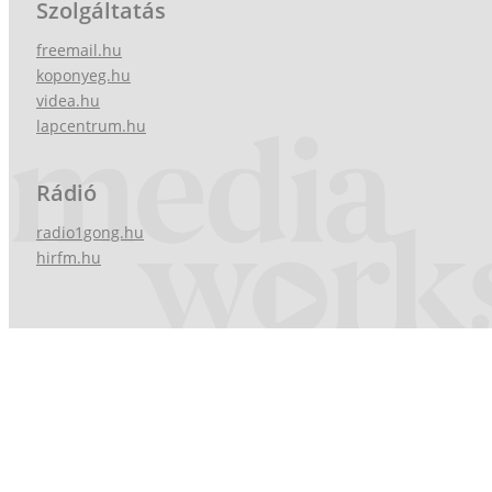
Szolgáltatás
freemail.hu
koponyeg.hu
videa.hu
lapcentrum.hu
Rádió
radio1gong.hu
hirfm.hu