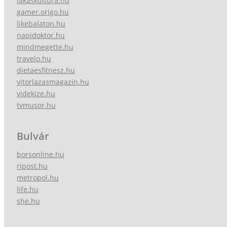
lakaskultura.hu
gamer.origo.hu
likebalaton.hu
napidoktor.hu
mindmegette.hu
travelo.hu
dietaesfitnesz.hu
vitorlazasmagazin.hu
videkize.hu
tvmusor.hu
Bulvár
borsonline.hu
ripost.hu
metropol.hu
life.hu
she.hu