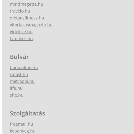
mindmegette.hu
travelo.hu
dietaesfitnesz.hu
vitorlazasmagazin.hu
videkize.hu
tvmusor.hu
Bulvár
borsonline.hu
ripost.hu
metropol.hu
life.hu
she.hu
Szolgáltatás
freemail.hu
koponyeg.hu