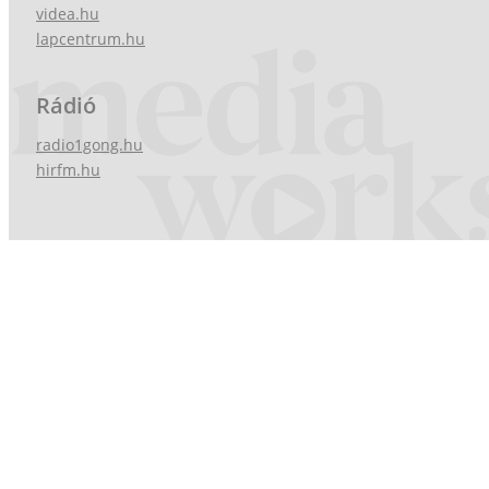
videa.hu
lapcentrum.hu
Rádió
radio1gong.hu
hirfm.hu