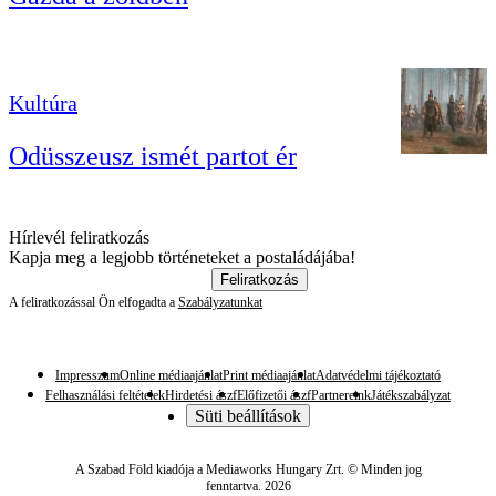
Kultúra
Odüsszeusz ismét partot ér
Hírlevél feliratkozás
Kapja meg a legjobb történeteket a postaládájába!
Feliratkozás
A feliratkozással Ön elfogadta a
Szabályzatunkat
Impresszum
Online médiaajánlat
Print médiaajánlat
Adatvédelmi tájékoztató
Felhasználási feltételek
Hirdetési ászf
Előfizetői ászf
Partnereink
Játékszabályzat
Süti beállítások
A Szabad Föld kiadója a Mediaworks Hungary Zrt. © Minden jog
fenntartva. 2026