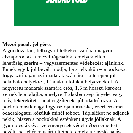
Mezei pocok jeligére.
A gondozatlan, felhagyott telkeken valóban nagyon
elszaporodtak a mezei rágcsálók, amelyek ellen –
lehetőség szerint – vegyszermentes védekezést ajánlunk.
Ennek egyik jól bevált módja, ha a telkükön – a pockokat
fogyasztó ragadozó madarak számára – a terepen jól
belátható helyekre „T” alakú ülőfákat helyeznek el. A
nagytestű madarak számára erős, 1,5 m hosszú karókat
vernek le a talajba, amelyre T alakban seprűnyelet vagy
más, lekerekített rudat rögzítenek, jól odadrótozva. A
pockok másik nagy fogyasztója a macska, ezért érdemes
odacsalogatni közülük minél többet. Táplálékot ne adjanak
nekik, hiszen a pockokkal esténként úgyis jóllaknak. A
gyümölcsfák és a veteményesek védelmében emellett
bevált, ha fehér mustárt ültetnek, amely a riasztó hatása