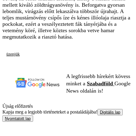
mellett kiváló zöldtrágyanövény is. Beforgatva gyorsan
lebomlik, virágzás előtt lekaszálva többször újrahajt. A
teljes mustárnövény csípős íze és kénes illóolaja riasztja a
pockokat, ezért a veszélyeztetett fák tányérjába és a
vetemény köré, illetve köztes sorokba vetve hamar
megmutatkozik a riasztó hatása.
üzenjük
A legfrissebb hírekért kövess
minket a
Szabadföld
Google
News oldalán is!
Újság előfizetés
Kapja meg a legjobb történeteket a postaládájába!
Digitális lap
Nyomtatott lap