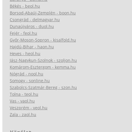
Békés - beol.hu
Borsod-Abaúj-Zemplén - boon.hu
Csongrád - delmagyar.hu
Dunaújváros - duol.hu
Fejér - feol.hu
Győr-Moson-Sopron - kisalfold.hu
Hajdú-Bihar - haon.hu
Heves - heol.hu
Jász-Nagykun-Szolnok - szoljon.hu
Komárom-Esztergom - kemma.hu
Nógrád - nool.hu
Somogy - sonline.hu
Szabolcs-Szatmár-Bereg - szon.hu
Tolna - teol.hu
Vas - vaol.hu
Veszprém - veol.hu
Zala - zaol.hu