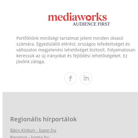
Portfóliónk minőségi tartalmat jelent minden olvasó
számára. Egyedülálló elérést, országos lefedettséget és
változatos megjelenési lehetőséget biztosít. Folyamatosan
keressük az új irányokat és fejlődési lehetőségeket. Ez
jövőnk záloga.
Regionális hírportálok
Bács-Kiskun - baon.hu
Baranya - bama.hu