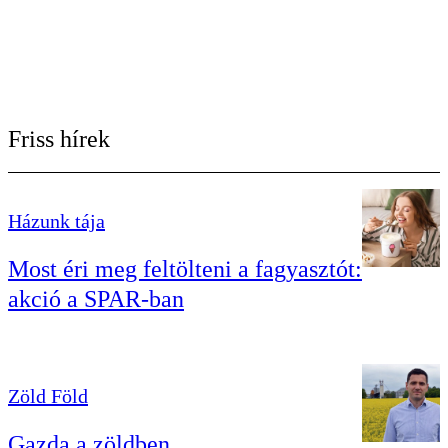
Friss hírek
Házunk tája
Most éri meg feltölteni a fagyasztót:
akció a SPAR-ban
Zöld Föld
Gazda a zöldben