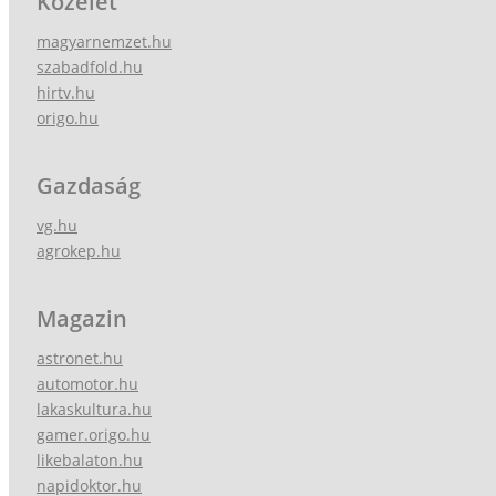
Közélet
magyarnemzet.hu
szabadfold.hu
hirtv.hu
origo.hu
Gazdaság
vg.hu
agrokep.hu
Magazin
astronet.hu
automotor.hu
lakaskultura.hu
gamer.origo.hu
likebalaton.hu
napidoktor.hu