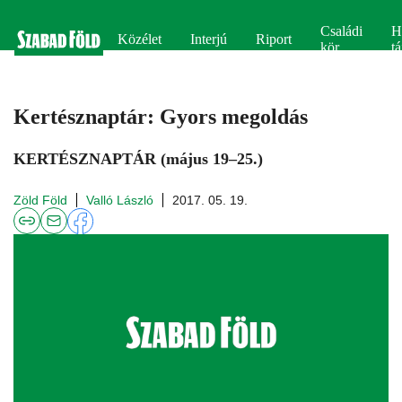
Családi
H
Közélet
Interjú
Riport
kör
tá
Kertésznaptár: Gyors megoldás
KERTÉSZNAPTÁR (május 19–25.)
Zöld Föld
Valló László
2017. 05. 19.