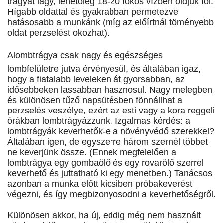
trágyát lágy, lehetoleg 18-20 fokos vízben oldjuk föl.
Hígabb oldattal és gyakrabban permetezve
hatásosabb a munkánk (míg az előírtnál töményebb
oldat perzselést okozhat).
Alombtrágya csak nagy és egészséges
lombfelületre jutva érvényesül, és általában igaz,
hogy a fiatalabb leveleken át gyorsabban, az
idősebbeken lassabban hasznosul. Nagy melegben
és különösen tűző napsütésben fönnállhat a
perzselés veszélye, ezért az esti vagy a kora reggeli
órákban lombtrágyázzunk. Izgalmas kérdés: a
lombtrágyák keverhetők-e a növényvédő szerekkel?
Általában igen, de egyszerre három szernél többet
ne keverjünk össze. (Ennek megfelelően a
lombtrágya egy gombaölő és egy rovarölő szerrel
keverhető és juttatható ki egy menetben.) Tanácsos
azonban a munka előtt kicsiben próbakeverést
végezni, és így megbizonyosodni a keverhetőségről.
Különösen akkor, ha új, eddig még nem használt