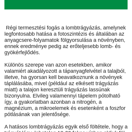
Régi termesztési fogás a lombtrágyázás, amelynek
legfontosabb hatása a fotoszintézis és általában az
anyagcsere-folyamatok fölgyorsulása a növényben,
ennek eredménye pedig az erőteljesebb lomb- és
gyökérfejlődés.
Különös szerepe van azon esetekben, amikor
valamiért akadályozott a tápanyagfelvétel a talajból,
illetve, ha gyorsan kell beavatkoznunk a növények
táplálásába, mivel (például az elkésett trágyázás
miatt) a talajon keresztüli trágyázás lassúnak
bizonyulna. Elvileg valamennyi tápelem pótolható
így, a gyakorlatban azonban a nitrogén, a
magnézium, a mikroelemek és esetenként a foszfor
pótlásának van jelentősége.
A hatásos lombtrágyázás egyik első föltétele, hogy a