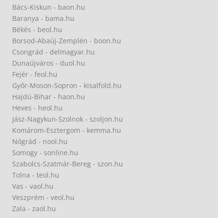
Bács-Kiskun - baon.hu
Baranya - bama.hu
Békés - beol.hu
Borsod-Abaúj-Zemplén - boon.hu
Csongrád - delmagyar.hu
Dunaújváros - duol.hu
Fejér - feol.hu
Győr-Moson-Sopron - kisalfold.hu
Hajdú-Bihar - haon.hu
Heves - heol.hu
Jász-Nagykun-Szolnok - szoljon.hu
Komárom-Esztergom - kemma.hu
Nógrád - nool.hu
Somogy - sonline.hu
Szabolcs-Szatmár-Bereg - szon.hu
Tolna - teol.hu
Vas - vaol.hu
Veszprém - veol.hu
Zala - zaol.hu