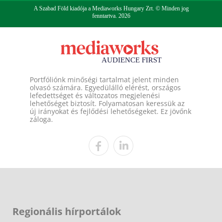
A Szabad Föld kiadója a Mediaworks Hungary Zrt. © Minden jog
fenntartva. 2026
Portfóliónk minőségi tartalmat jelent minden
olvasó számára. Egyedülálló elérést, országos
lefedettséget és változatos megjelenési
lehetőséget biztosít. Folyamatosan keressük az
új irányokat és fejlődési lehetőségeket. Ez jövőnk
záloga.
Regionális hírportálok