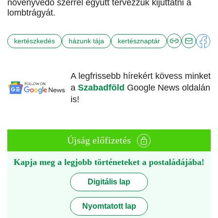
növényvédő szerrel együtt tervezzük kijuttatni a
lombtrágyát.
kertészkedés
házunk tája
kertésznaptár
A legfrissebb hírekért kövess minket
a
Szabadföld
Google News oldalán
is!
Újság előfizetés
Kapja meg a legjobb történeteket a postaládájába!
Digitális lap
Nyomtatott lap