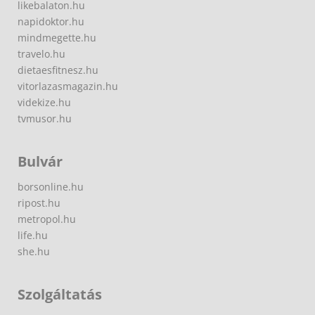
likebalaton.hu
napidoktor.hu
mindmegette.hu
travelo.hu
dietaesfitnesz.hu
vitorlazasmagazin.hu
videkize.hu
tvmusor.hu
Bulvár
borsonline.hu
ripost.hu
metropol.hu
life.hu
she.hu
Szolgáltatás