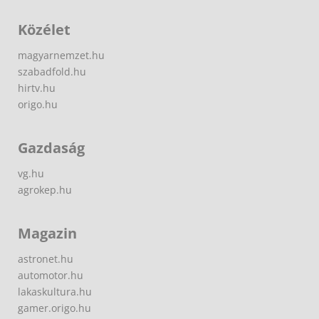
Közélet
magyarnemzet.hu
szabadfold.hu
hirtv.hu
origo.hu
Gazdaság
vg.hu
agrokep.hu
Magazin
astronet.hu
automotor.hu
lakaskultura.hu
gamer.origo.hu