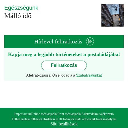
Egészségünk
Málló idő
Hírlevél feliratkozás
Kapja meg a legjobb történeteket a postaládájába!
Feliratkozás
A feliratkozással Ön elfogadta a
Szabályzatunkat
Impresszum
Online médiaajánlat
Print médiaajánlat
Adatvédelmi tájékoztató
Felhasználási feltételek
Hirdetési ászf
Előfizetői ászf
Partnereink
Játékszabályzat
Süti beállítások