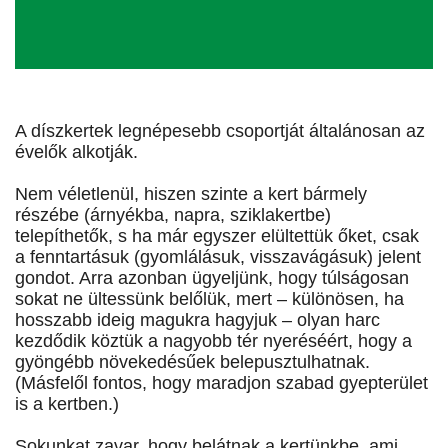
A díszkertek legnépesebb csoportját általánosan az
évelők alkotják.
Nem véletlenül, hiszen szinte a kert bármely
részébe (árnyékba, napra, sziklakertbe)
telepíthetők, s ha már egyszer elültettük őket, csak
a fenntartásuk (gyomlálásuk, visszavágásuk) jelent
gondot. Arra azonban ügyeljünk, hogy túlságosan
sokat ne ültessünk belőlük, mert – különösen, ha
hosszabb ideig magukra hagyjuk – olyan harc
kezdődik köztük a nagyobb tér nyeréséért, hogy a
gyöngébb növekedésűek belepusztulhatnak.
(Másfelől fontos, hogy maradjon szabad gyepterület
is a kertben.)
Sokunkat zavar, hogy belátnak a kertünkbe, ami