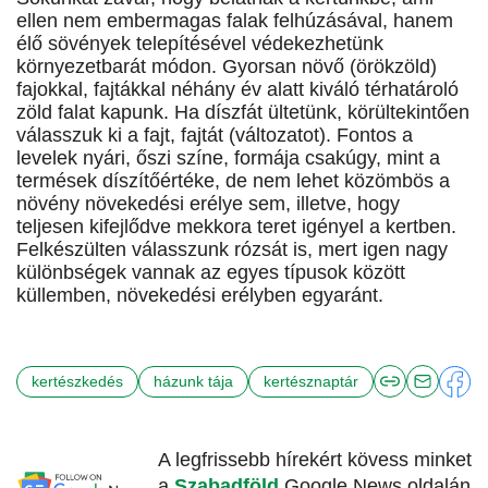
ellen nem embermagas falak felhúzásával, hanem
élő sövények telepítésével védekezhetünk
környezetbarát módon. Gyorsan növő (örökzöld)
fajokkal, fajtákkal néhány év alatt kiváló térhatároló
zöld falat kapunk. Ha díszfát ültetünk, körültekintően
válasszuk ki a fajt, fajtát (változatot). Fontos a
levelek nyári, őszi színe, formája csakúgy, mint a
termések díszítőértéke, de nem lehet közömbös a
növény növekedési erélye sem, illetve, hogy
teljesen kifejlődve mekkora teret igényel a kertben.
Felkészülten válasszunk rózsát is, mert igen nagy
különbségek vannak az egyes típusok között
küllemben, növekedési erélyben egyaránt.
kertészkedés
házunk tája
kertésznaptár
A legfrissebb hírekért kövess minket
a
Szabadföld
Google News oldalán