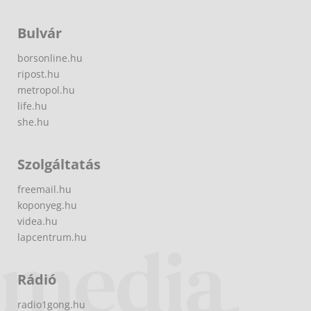
Bulvár
borsonline.hu
ripost.hu
metropol.hu
life.hu
she.hu
Szolgáltatás
freemail.hu
koponyeg.hu
videa.hu
lapcentrum.hu
Rádió
radio1gong.hu