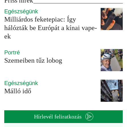
Friss hírek
Egészségünk
Milliárdos feketepiac: Így
hálózták be Európát a kínai vape-
ek
Portré
Szemeiben tűz lobog
Egészségünk
Málló idő
Hírlevél feliratkozás