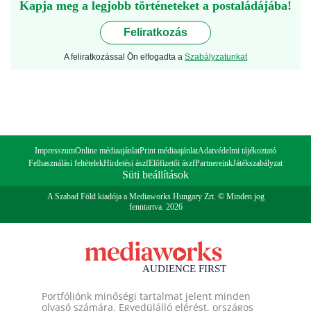
Kapja meg a legjobb történeteket a postaládájába!
Feliratkozás
A feliratkozással Ön elfogadta a
Szabályzatunkat
Impresszum
Online médiaajánlat
Print médiaajánlat
Adatvédelmi tájékoztató
Felhasználási feltételek
Hirdetési ászf
Előfizetői ászf
Partnereink
Játékszabályzat
Süti beállítások
A Szabad Föld kiadója a Mediaworks Hungary Zrt. © Minden jog
fenntartva. 2026
Portfóliónk minőségi tartalmat jelent minden
olvasó számára. Egyedülálló elérést, országos