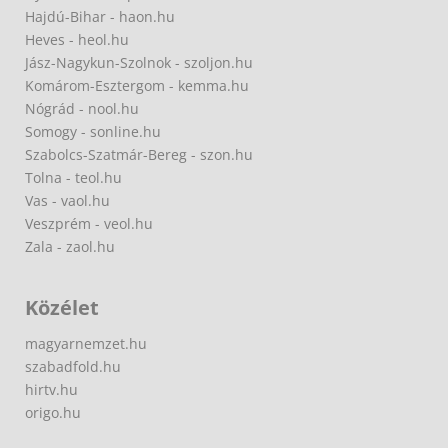
Hajdú-Bihar - haon.hu
Heves - heol.hu
Jász-Nagykun-Szolnok - szoljon.hu
Komárom-Esztergom - kemma.hu
Nógrád - nool.hu
Somogy - sonline.hu
Szabolcs-Szatmár-Bereg - szon.hu
Tolna - teol.hu
Vas - vaol.hu
Veszprém - veol.hu
Zala - zaol.hu
Közélet
magyarnemzet.hu
szabadfold.hu
hirtv.hu
origo.hu