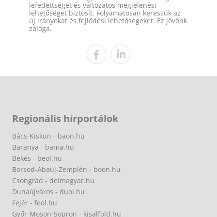
lefedettséget és változatos megjelenési
lehetőséget biztosít. Folyamatosan keressük az
új irányokat és fejlődési lehetőségeket. Ez jövőnk
záloga.
Regionális hírportálok
Bács-Kiskun - baon.hu
Baranya - bama.hu
Békés - beol.hu
Borsod-Abaúj-Zemplén - boon.hu
Csongrád - delmagyar.hu
Dunaújváros - duol.hu
Fejér - feol.hu
Győr-Moson-Sopron - kisalfold.hu