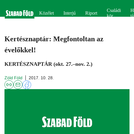
Családi
H
Közélet
Interjú
Riport
kör
tá
Kertésznaptár: Megfontoltan az
évelőkkel!
KERTÉSZNAPTÁR (okt. 27.–nov. 2.)
Zöld Föld
2017. 10. 28.