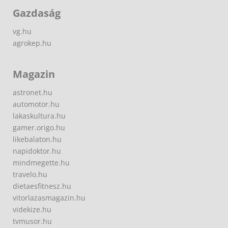
Gazdaság
vg.hu
agrokep.hu
Magazin
astronet.hu
automotor.hu
lakaskultura.hu
gamer.origo.hu
likebalaton.hu
napidoktor.hu
mindmegette.hu
travelo.hu
dietaesfitnesz.hu
vitorlazasmagazin.hu
videkize.hu
tvmusor.hu