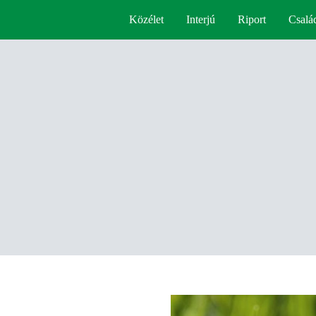
Közélet
Interjú
Riport
Csalá