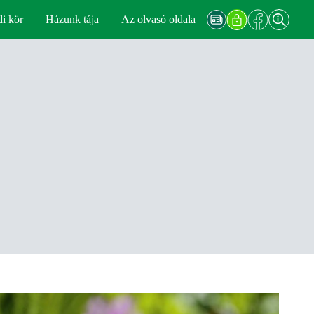
di kör
Házunk tája
Az olvasó oldala