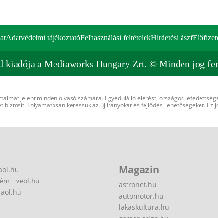
at
Adatvédelmi tájékoztató
Felhasználási feltételek
Hirdetési ászf
Előfizet
d kiadója a Mediaworks Hungary Zrt. © Minden jog fen
rtalmat jelent minden olvasó számára. Egyedülálló elérést, országos lefedettsége
 biztosít. Folyamatosan keressük az új irányokat és fejlődési lehetőségeket. Ez j
Magazin
aol.hu
ém - veol.hu
astronet.hu
zaol.hu
automotor.hu
lakaskultura.hu