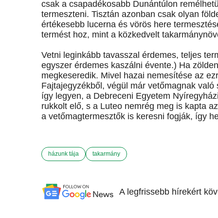
csak a csapadékosabb Dunántúlon remélhetünk
termeszteni. Tisztán azonban csak olyan föl
értékesebb lucerna és vörös here termeszt
termést hoz, mint a közkedvelt takarmánynöv
Vetni leginkább tavasszal érdemes, teljes ter
egyszer érdemes kaszálni évente.) Ha zölden a
megkeseredik. Mivel hazai nemesítése az ezre
Fajtajegyzékből, végül már vetőmagnak való
így legyen, a Debreceni Egyetem Nyíregyházi
rukkolt elő, s a Luteo nemrég meg is kapta az 
a vetőmagtermesztők is keresni fogják, így h
házunk tája
takarmány
A legfrissebb hírekért kö