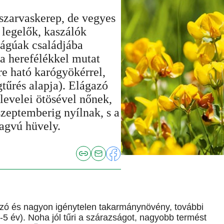
 szarvaskerep, de vegyes
legelők, kaszálók
rágúak családjába
 a herefélékkel mutat
e ható karógyökérrel,
gtűrés alapja). Elágazó
 levelei ötösével nőnek,
szeptemberig nyílnak, s a
agvú hüvely.
adzó és nagyon igénytelen takarmánynövény, további
-5 év). Noha jól tűri a szárazságot, nagyobb termést