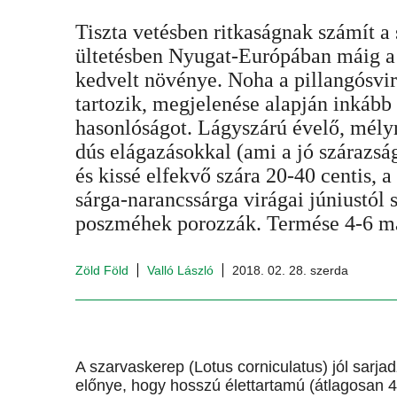
Tiszta vetésben ritkaságnak számít a
ültetésben Nyugat-Európában máig a 
kedvelt növénye. Noha a pillangósvi
tartozik, megjelenése alapján inkább
hasonlóságot. Lágyszárú évelő, mélyr
dús elágazásokkal (ami a jó szárazsá
és kissé elfekvő szára 20-40 centis, a
sárga-narancssárga virágai júniustól 
poszméhek porozzák. Termése 4-6 m
Zöld Föld
Valló László
2018. 02. 28. szerda
A szarvaskerep (Lotus corniculatus) jól sarj
előnye, hogy hosszú élettartamú (átlagosan 4