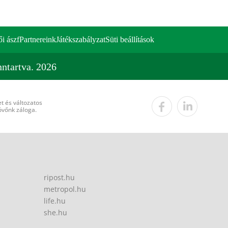
ői ászf
Partnereink
Játékszabályzat
Süti beállítások
ntartva. 2026
t és változatos
övőnk záloga.
ripost.hu
metropol.hu
life.hu
she.hu