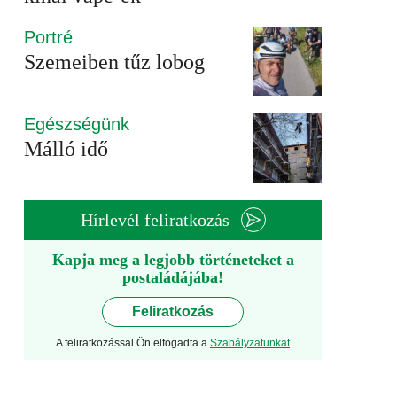
Portré
Szemeiben tűz lobog
Egészségünk
Málló idő
Hírlevél feliratkozás
Kapja meg a legjobb történeteket a
postaládájába!
Feliratkozás
A feliratkozással Ön elfogadta a
Szabályzatunkat