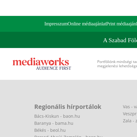
Impresszum
Online médiaajánlat
Print médiaajánl
A Szabad Föl
Portfóliónk minőségi ta
megjelenési lehetőséget
Regionális hírportálok
Vas - v
Veszpr
Bács-Kiskun - baon.hu
Zala - 
Baranya - bama.hu
Békés - beol.hu