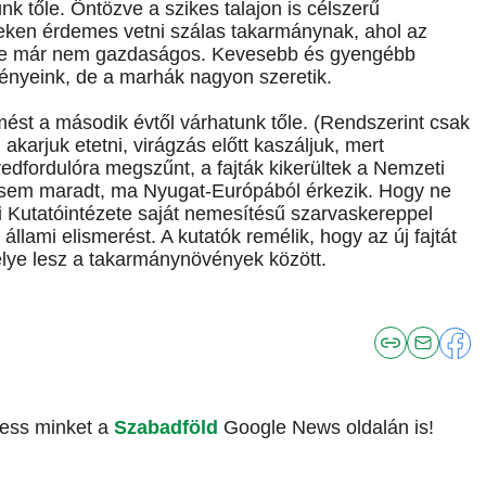
 tőle. Öntözve a szikes talajon is célszerű
deken érdemes vetni szálas takarmánynak, ahol az
ése már nem gazdaságos. Kevesebb és gyengébb
ényeink, de a marhák nagyon szeretik.
mést a második évtől várhatunk tőle. (Rendszerint csak
karjuk etetni, virágzás előtt kaszáljuk, mert
dfordulóra megszűnt, a fajták kikerültek a Nemzeti
 sem maradt, ma Nyugat-Európából érkezik. Hogy ne
 Kutatóintézete saját nemesítésű szarvaskereppel
állami elismerést. A kutatók remélik, hogy az új fajtát
elye lesz a takarmánynövények között.
vess minket a
Szabadföld
Google News oldalán is!