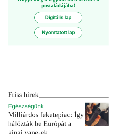
postaládájába!
Digitális lap
Nyomtatott lap
Friss hírek
Egészségünk
Milliárdos feketepiac: Így
hálózták be Európát a
kínai vape-ek